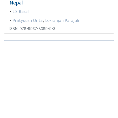
Nepal
L.S. Baral
-
Pratyoush Onta
Lokranjan Parajuli
-
,
ISBN: 978-9937-8389-9-3