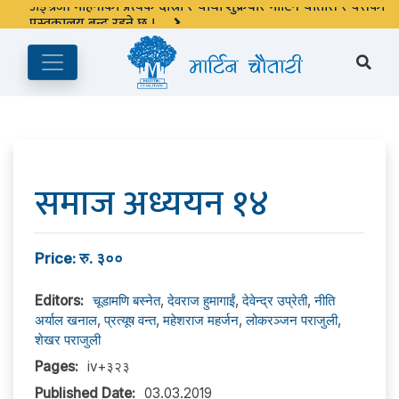
अङ्ग्रेजी महिनाको प्रत्येक दोस्रो र चौथो शुक्रबार मार्टिन चौतारी र यसको
पुस्तकालय बन्द रहने छ ।
समाज अध्ययन १४
Price: रु. ३००
Editors:
चूडामणि बस्नेत
,
देवराज हुमागाईं
,
देवेन्द्र उप्रेती
,
नीति
अर्याल खनाल
,
प्रत्यूष वन्त
,
महेशराज महर्जन
,
लोकरञ्‍जन पराजुली
,
शेखर पराजुली
Pages:
iv+३२३
Published Date:
03.03.2019