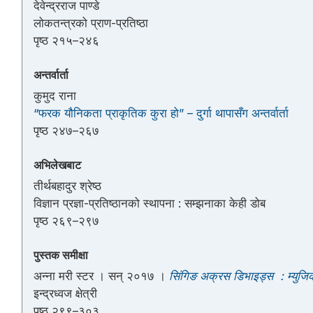
देवेन्द्रराज पाण्डे
लोकतन्त्रको प्राण-प्रतिष्ठा
पृष्ठ २१५–२४६
अन्तर्वार्ता
कुमुद राना
“फरक यौनिकता प्राकृतिक कुरा हो” – दुर्गा थापासँग अन्तर्वार्ता
पृष्ठ २४७–२६७
अभिलेखबाट
तीर्थबहादुर श्रेष्ठ
विज्ञान प्रज्ञा-प्रतिष्ठानको स्थापना : सम्झनाका केही डोब
पृष्ठ २६९–२९७
पुस्तक समीक्षा
अन्ना मरी स्टर । सन् २०१७ ।
सिंगिङ अक्रस डिभाइड्स : म्युजिक
इन्द्रध्वज क्षेत्री
पृष्ठ २९९–३०३