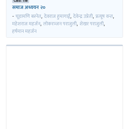
CBS: 118
समाज अध्ययन २०
चूडामणि बस्नेत
देवराज हुमागाईं
देवेन्द्र उप्रेती
प्रत्यूष वन्त
-
,
,
,
,
महेशराज महर्जन
लोकरञ्‍जन पराजुली
शेखर पराजुली
,
,
,
हर्षमान महर्जन