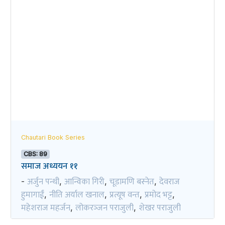
Chautari Book Series
CBS: 89
समाज अध्ययन ११
अर्जुन पन्थी
आन्विका गिरी
चूडामणि बस्नेत
देवराज
-
,
,
,
हुमागाईं
नीति अर्याल खनाल
प्रत्यूष वन्त
प्रमोद भट्ट
,
,
,
,
महेशराज महर्जन
लोकरञ्‍जन पराजुली
शेखर पराजुली
,
,