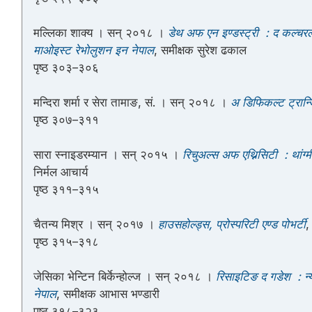
मल्लिका शाक्य । सन् २०१८ ।
डेथ अफ एन इण्डस्ट्री : द कल्चरल प
माओइस्ट रेभोलुशन इन नेपाल
, समीक्षक सुरेश ढकाल
पृष्ठ ३०३–३०६
मन्दिरा शर्मा र सेरा तामाङ, सं. । सन् २०१८ ।
अ डिफिकल्ट ट्रान्ज
पृष्ठ ३०७–३११
सारा स्नाइडरम्यान । सन् २०१५ ।
रिचुअल्स अफ एथ्निसिटी : थांग्म
निर्मल आचार्य
पृष्ठ ३११–३१५
चैतन्य मिश्र । सन् २०१७ ।
हाउसहोल्ड्स, प्रोस्परिटी एण्ड पोभर्टी
,
पृष्ठ ३१५–३१८
जेसिका भेन्टिन बिर्केन्होल्ज । सन् २०१८ ।
रिसाइटिङ द गडेश : न्य
नेपाल
, समीक्षक आभास भण्डारी
पृष्ठ ३१८–३२३