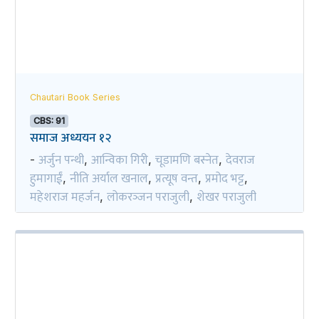
Chautari Book Series
CBS: 91
समाज अध्ययन १२
अर्जुन पन्थी
आन्विका गिरी
चूडामणि बस्नेत
देवराज
-
,
,
,
हुमागाईं
नीति अर्याल खनाल
प्रत्यूष वन्त
प्रमोद भट्ट
,
,
,
,
महेशराज महर्जन
लोकरञ्‍जन पराजुली
शेखर पराजुली
,
,