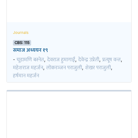
Journals
CBS: 115
समाज अध्ययन १९
चूडामणि बस्नेत
देवराज हुमागाईं
देवेन्द्र उप्रेती
प्रत्यूष वन्त
-
,
,
,
,
महेशराज महर्जन
लोकरञ्‍जन पराजुली
शेखर पराजुली
,
,
,
हर्षमान महर्जन