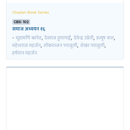
Chautari Book Series
CBS: 102
समाज अध्ययन १६
चूडामणि बस्नेत
देवराज हुमागाईं
देवेन्द्र उप्रेती
प्रत्यूष वन्त
-
,
,
,
,
महेशराज महर्जन
लोकरञ्‍जन पराजुली
शेखर पराजुली
,
,
,
हर्षमान महर्जन