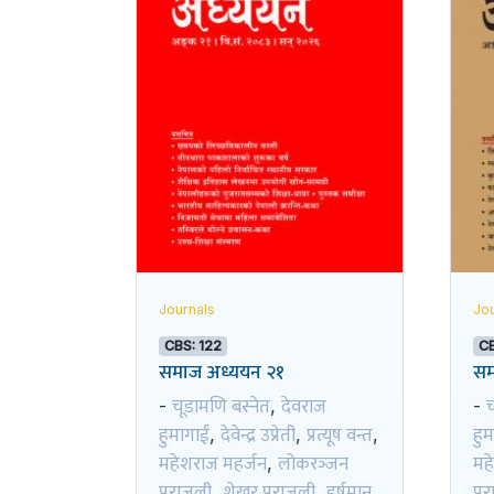
Journals
Jou
CBS: 122
CB
समाज अध्ययन २१
सम
चूडामणि बस्नेत
देवराज
च
-
,
-
हुमागाईं
देवेन्द्र उप्रेती
प्रत्यूष वन्त
हुम
,
,
,
महेशराज महर्जन
लोकरञ्‍जन
मह
,
पराजुली
शेखर पराजुली
हर्षमान
पर
,
,