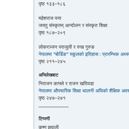
पृष्ठ १३३–१८६
महेशराज पन्त
जयतु संस्कृतम्‌ आन्दोलन र संस्कृत शिक्षा
पृष्ठ १८७–२०९
लोकरञ्जन पराजुली र रुख गुरुङ
नेपालमा “बोर्डिङ” स्कूलको इतिहास : प्रारम्भिक अध्
पृष्ठ २११–२४५
अभिलेखबाट
निराजन काफ्ले र राजन खतिवडा
नेपालमा औपचारिक शिक्षा थालनी अघिको शैक्षिक अवस्था
पृष्ठ २४७–२७१
_____________
टिप्पणी
कृष्ण ज्ञवाली