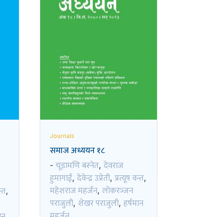
Journals
समाज अध्ययन १८
चूडामणि बस्नेत
देवराज
-
,
हुमागाईं
देवेन्द्र उप्रेती
प्रत्यूष वन्त
,
,
,
महेशराज महर्जन
लोकरञ्‍जन
न्त
,
,
पराजुली
शेखर पराजुली
हर्षमान
,
,
महर्जन
ान