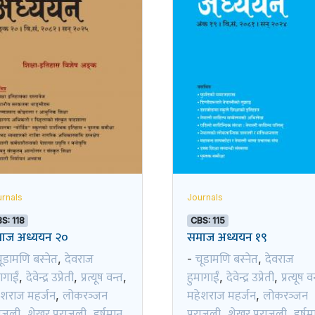
rnals
Journals
S: 118
CBS: 115
ाज अध्ययन २०
समाज अध्ययन १९
ूडामणि बस्नेत
देवराज
चूडामणि बस्नेत
देवराज
,
-
,
ागाईं
देवेन्द्र उप्रेती
प्रत्यूष वन्त
हुमागाईं
देवेन्द्र उप्रेती
प्रत्यूष व
,
,
,
,
,
ेशराज महर्जन
लोकरञ्‍जन
महेशराज महर्जन
लोकरञ्‍जन
,
,
ाजुली
शेखर पराजुली
हर्षमान
पराजुली
शेखर पराजुली
हर्षम
,
,
,
,