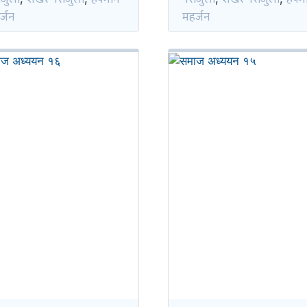
र्जन
महर्जन