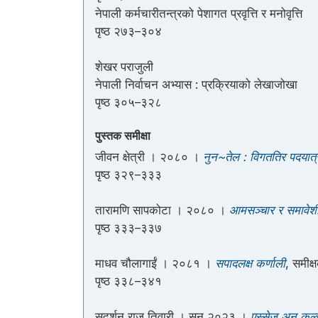
नेपाली कर्मचारीतन्त्रको पेशागत प्रवृत्ति र मनोवृत्ति
पृष्ठ २७३–३०४
शेखर पराजुली
नेपाली निर्वाचन अभ्यास : प्रक्रियाको लेखाजोखा
पृष्ठ ३०५–३२८
पुस्तक समीक्षा
जीवन क्षेत्री । २०८० ।
नुन~तेल : विगततिर पदयात्
पृष्ठ ३२९–३३३
तारामणि सापकोटा । २०८० ।
आमसञ्चार र समावेशी
पृष्ठ ३३३–३३७
माधव चौलागाईं । २०८१ ।
सपादलक्ष कर्णाली
, समीक्ष
पृष्ठ ३३८–३४१
सुदर्शन राज तिवारी । सन् २०२३ ।
एस्सेज अन कल्च