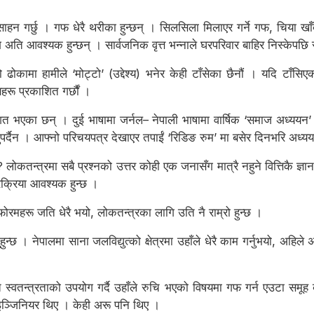
साहन गर्छु । गफ धेरै थरीका हुन्छन् । सिलसिला मिलाएर गर्ने गफ, चिया खाँ
ति आवश्यक हुन्छन् । सार्वजनिक वृत्त भन्नाले घरपरिवार बाहिर निस्केपछि रा
को ढोकामा हामीले ‘मोट्टो’ (उद्देश्य) भनेर केही टाँसेका छैनौं । यदि टाँसिए
हरू प्रकाशित गर्छौं ।
भएका छन् । दुई भाषामा जर्नल– नेपाली भाषामा वार्षिक ‘समाज अध्ययन’ र अं
्नुपर्दैन । आफ्नो परिचयपत्र देखाएर तपाईं ‘रिडिङ रुम’ मा बसेर दिनभरि अध्यय
तन्त्रमा सबै प्रश्नको उत्तर कोही एक जनासँग मात्रै नहुने वित्तिकै ज्ञान
क्रिया आवश्यक हुन्छ ।
ोरमहरू जति धेरै भयो, लोकतन्त्रका लागि उति नै राम्रो हुन्छ ।
्छ । नेपालमा साना जलविद्युत्को क्षेत्रमा उहाँले धेरै काम गर्नुभयो, अहिले अ
स्वतन्त्रताको उपयोग गर्दै उहाँले रुचि भएको विषयमा गफ गर्न एउटा समूह
े इञ्जिनियर थिए । केही अरू पनि थिए ।