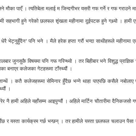
ौका पाएँ । त्यतिबेला मलाई म जिन्दगीभर यसरी गफ गर्ने र गफ गराउने मान्
ी सहभागी हुने गरेको छलफल शृंखला महीनामा दुईपटक हुने गथ्र्याे । हामी ए
रै भेट्नुहुँदैन’ पनि भने । मैले हरेक हप्ता गरौं भन्दा साथीहरूले महीनामा 
बार जुनसुकै विषयमा पनि गफ गरिन्थ्यो । तर बिहीबार भने विशुद्ध प्राज्ञिक भन
लिका बनाएर कलेजका गेटहरूमा टाँस्थ्यौं ।
्थें । कतै कलेजहरूमा सेमिनार हुँदैछ भन्ने थाहा पाएपछि कसैले नबोलाए पन
्यौं ।
ाम गरेर नै हामी अहिले यहाँसम्म आइपुग्यौं । अहिले मार्टिन चौतारीमा दैनिकजसो 
छ र यस्ता कार्यक्रम गर्छ भन्छन् । तर हामीले यस्ता छलफल चलाउन पैसा खो