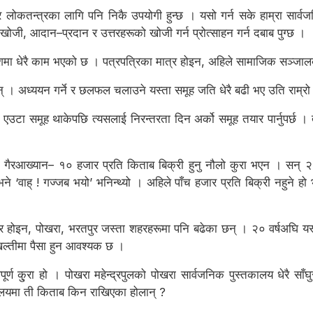
 र लोकतन्त्रका लागि पनि निकै उपयोगी हुन्छ । यसो गर्न सके हाम्रा सार्वज
ो खोजी, आदान–प्रदान र उत्तरहरूको खोजी गर्न प्रोत्साहन गर्न दबाब पुग्छ ।
ो देशमा धेरै काम भएको छ । पत्रपत्रिका मात्र होइन, अहिले सामाजिक सञ्जा
। अध्ययन गर्ने र छलफल चलाउने यस्ता समूह जति धेरै बढी भए उति राम्रो 
 एउटा समूह थाकेपछि त्यसलाई निरन्तरता दिन अर्को समूह तयार पार्नुपर्छ
 गैरआख्यान– १० हजार प्रति किताब बिक्री हुनु नौलो कुरा भएन । सन् २००५
‘वाह् ! गज्जब भयो’ भनिन्थ्यो । अहिले पाँच हजार प्रति बिक्री नहुने हो
्र होइन, पोखरा, भरतपुर जस्ता शहरहरूमा पनि बढेका छन् । २० वर्षअघि यस
खल्तीमा पैसा हुन आवश्यक छ ।
र्ण कु्रा हो । पोखरा महेन्द्रपुलको पोखरा सार्वजनिक पुस्तकालय धेरै साँघ
्तकालयमा ती किताब किन राखिएका होलान् ?