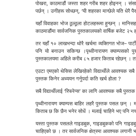
पोखरा, काठमाडौं जस्ता शहर गरीब शहर होइनन् । संसा
पर्छन् । उनीहरू सोध्छन्, ‘यी शहरका मान्छेले यति धेरै पै
यहाँ विवाहका भोज ठूल्ठूला होटलहरूमा हुन्छन् । मानिसहर
काठमाडौंमा सार्वजनिक पुस्तकालयको वार्षिक बजेट २५
तर यहाँ १० लाखभन्दा थोरै खर्चमा व्यक्तिगत भोज– पार्ट
पनि यो बनाउन सकिन्छ ।पृथ्वीनारायण क्याम्पसको पुस
पुस्तकालयमा अहिले करीब ८५ हजार किताब रहेछन् । तर त्
एउटा एमएको थेसिस लेखिरहेको विद्यार्थीले आवश्यक सबै प
पुस्तक किनेर अध्ययन गर्नुपर्दा कति खर्च होला ?
सबै विद्यार्थीलाई ‘रिफरेन्स’ का लागि आवश्यक सबै पुस्त
पृथ्वीनारायण क्याम्पस बाहिर लहरै पुस्तक पसल छन् । 
किताब छ कि छैन भनेर सोधें । मलाई चाहिने भए पनि नचा
यस्ता पुस्तक पसलले गाइडबुक, गाइडबुकको पनि गाइडबुक बे
चाहिएको छ । तर सार्वजनिक क्षेत्रमा आवश्यक लगानी 