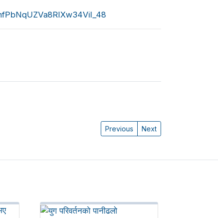
JhfPbNqUZVa8RIXw34ViI_48
Previous
Next