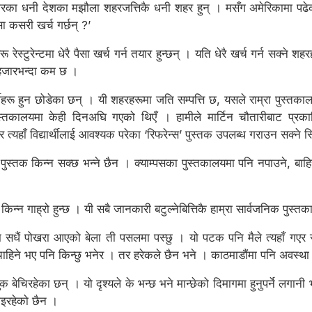
रका धनी देशका मझौला शहरजत्तिकै धनी शहर हुन् । मसँग अमेरिकामा पढेका 
सा कसरी खर्च गर्छन् ?’
ू रेस्टुरेन्टमा धेरै पैसा खर्च गर्न तयार हुन्छन् । यति धेरै खर्च गर्न सक्
 हजारभन्दा कम छ ।
ीहरू हुन छोडेका छन् । यी शहरहरूमा जति सम्पत्ति छ, यसले राम्रा पुस्तकाल
्तकालयमा केही दिनअघि गएको थिएँ । हामीले मार्टिन चौतारीबाट प्रकाश
यहाँ विद्यार्थीलाई आवश्यक परेका ‘रिफरेन्स’ पुस्तक उपलब्ध गराउन सक्ने 
ुस्तक किन्न सक्छ भन्ने छैन । क्याम्पसका पुस्तकालयमा पनि नपाउने, बाहिरक
क किन्न गाह्रो हुन्छ । यी सबै जानकारी बटुल्नेबित्तिकै हाम्रा सार्वजनिक पुस
म सधैं पोखरा आएको बेला ती पसलमा पस्छु । यो पटक पनि मैले त्यहाँ गएर स
हिने भए पनि किन्छु भनेर । तर हरेकले छैन भने । काठमाडौंमा पनि अवस्था
चिरहेका छन् । यो दृश्यले के भन्छ भने मान्छेको दिमागमा हुनुपर्ने लगानी 
भइरहेको छैन ।