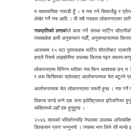
म व्यावसायिक गफाडी हुँ । म गफ गर्न सिकाउँछु र प्रोत्
लेखेर गर्ने गफ आदि । यी सबै गफहरू लोकतन्त्रका लागि अ
गफप्रतिको लगाव
मैले काम गर्ने संस्था मार्टिन चौतारी
त्यसबाहेक हामी अनुसन्धान गर्छौं, अनुसन्धानात्मक किताब
आजसम्म ९५ वटा पुस्तकहरू मार्टिन चौतारीबाट प्रकाशित 
हाम्रोे रिसर्च लाइब्रेरीमा उपलब्ध किताब पढ्न सदस्य बन
लोकतन्त्रमा विभिन्न थरीका गफ किन आवश्यक छन् त ? लोक
र अरू किसिमका स्रोतबाट आलोचनात्मक चेत बटुल्ने प्र
आलोचनात्मक चेत लोकतन्त्रमा जरूरी हुन्छ । गफ गर्ने फ
विकास पाण्डे भन्ने एक जना इलेक्ट्रिकल इञ्जिनियर हुनुहुन
व्यक्तिमध्ये उहाँ एक हुनुहुन्छ ।
२०४६ सालको परिवर्तनपछि नेपालमा उपलब्ध अभिव्यक्ति 
डिस्कसन ग्रुप’ भन्नुभयो । त्यसमा भाग लिने धेरै मान्छ