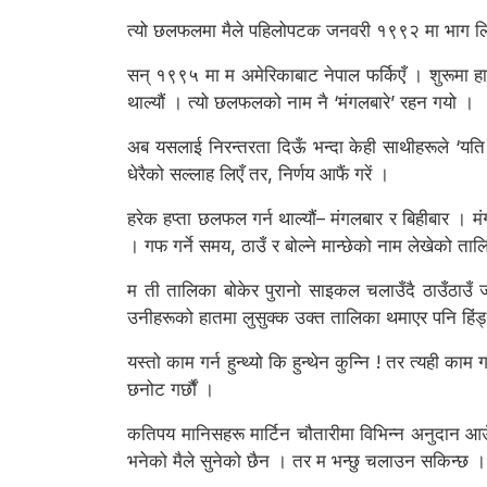
त्यो छलफलमा मैले पहिलोपटक जनवरी १९९२ मा भाग लिने म
सन् १९९५ मा म अमेरिकाबाट नेपाल फर्किएँ । शुरूमा हाम
थाल्यौं । त्यो छलफलको नाम नै ‘मंगलबारे’ रहन गयो ।
अब यसलाई निरन्तरता दिऊँ भन्दा केही साथीहरूले ‘यति धे
धेरैको सल्लाह लिएँ तर, निर्णय आफैं गरें ।
हरेक हप्ता छलफल गर्न थाल्यौं– मंगलबार र बिहीबार । मंगल
। गफ गर्ने समय, ठाउँ र बोल्ने मान्छेको नाम लेखेको ता
म ती तालिका बोकेर पुरानो साइकल चलाउँदै ठाउँठाउँ जान
उनीहरूको हातमा लुसुक्क उक्त तालिका थमाएर पनि हिंड्थ
यस्तो काम गर्न हुन्थ्यो कि हुन्थेन कुन्नि ! तर त्यही क
छनोट गर्छौं ।
कतिपय मानिसहरू मार्टिन चौतारीमा विभिन्न अनुदान आउँ
भनेको मैले सुनेको छैन । तर म भन्छु चलाउन सकिन्छ ।