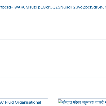
849?fbclid=IwAR0MsuzTpEQkrCQZSNGsdT23yo2bclSdr8h