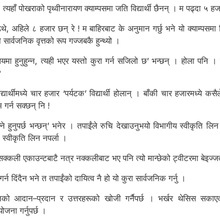
 त्यहाँ पोखराको पृथ्वीनारायण क्याम्पसमा जति विद्यार्थी छैनन् । म पढ्दा ५ 
पढ्थे, अहिले ८ हजार छन् रे ! म बाहिरबाट के अनुमान गर्छु भने यो क्याम्पसम
सार्वजनिक वृत्तको रूप गज्जबकै हुन्थ्यो ।
यमा हुनुहुन्न, त्यही भएर यस्तो कुरा गर्न सजिलो छ’ भन्छन् । होला पनि । 
?
ार्थीमध्ये चार हजार ‘पर्यटक’ विद्यार्थी होलान् । बाँकी चार हजारमध्ये 
गर्न सक्छन् नि !
े हुनुपर्छ भन्छन्’ भनेर । तपाईंले रुचि देखाउनुभयो विभागीय स्वीकृति 
स्वीकृति लिन नपर्ला ।
त सक्कली एकाउन्टबाटै नत्र नक्कलीबाट भए पनि त्यो मान्छेको ट्वीटरमा बेइज्ज
र्न दिंदैन भने त तपाईंको दायित्व नै हो यो कुरा सार्वजनिक गर्नु ।
ञानको आदान–प्रदान र उत्तरहरूको खोजी गर्नैपर्छ । भर्खर थेसिस सकाएका
जना गर्नुपर्छ ।