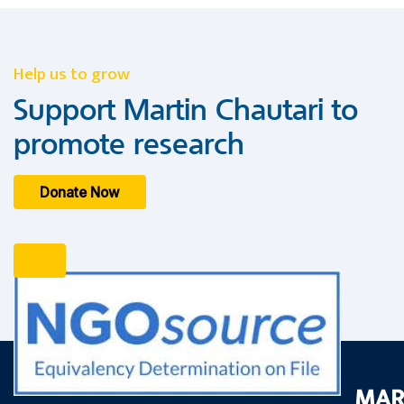
Help us to grow
Support Martin Chautari to
promote research
Donate Now
MAR