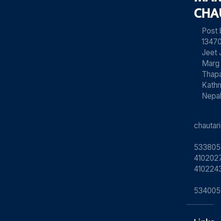
CHA
Post
13470
Jeet 
Marg
Thapa
Kath
Nepa
chauta
533805
4102027
410224
534005