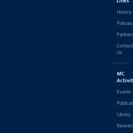
Links
History
Policies
Partner
Contact
Us
MC
Activi
Events
Publica
Library
Resear