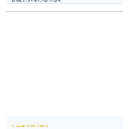
ISBN: 978-9937-594-35-6
Chautari Book Series