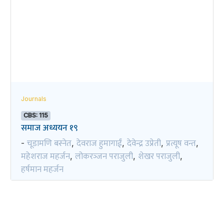
Journals
CBS: 115
समाज अध्ययन १९
चूडामणि बस्नेत
देवराज हुमागाईं
देवेन्द्र उप्रेती
प्रत्यूष वन्त
-
,
,
,
,
महेशराज महर्जन
लोकरञ्‍जन पराजुली
शेखर पराजुली
,
,
,
हर्षमान महर्जन