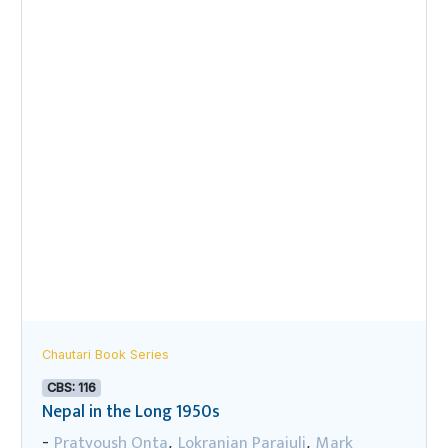
Chautari Book Series
CBS: 116
Nepal in the Long 1950s
Pratyoush Onta
Lokranjan Parajuli
Mark
-
,
,