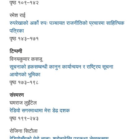
पृष्ठ १०९–१४२
रमेश राई
रुपरेखाको अर्को रुपः पञ्चायत राजनीतिको प्रचारमा साहित्यिक
पत्रिका
पृष्ठ १४३–१७१
टिप्पणी
विनयकुमार कसजू
सूचनाको हकसम्बन्धी कानुन कार्यान्वयन र राष्ट्रिय सूचना
आयोगको भूमिका
पृष्ठ १७३–१९८
संस्मरण
घमराज लुइँटेल
रेडियो सगरमाथामा मेरा डेढ दशक
पृष्ठ १९९–२४३
रोजिना सिटौला
रेडियोसँगको मेरो नाताः श्रोतादेखि पटकथा लेखकसम्म