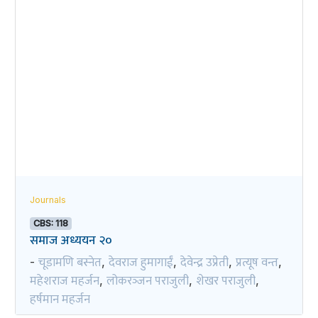
Journals
CBS: 118
समाज अध्ययन २०
चूडामणि बस्नेत
देवराज हुमागाईं
देवेन्द्र उप्रेती
प्रत्यूष वन्त
-
,
,
,
,
महेशराज महर्जन
लोकरञ्‍जन पराजुली
शेखर पराजुली
,
,
,
हर्षमान महर्जन