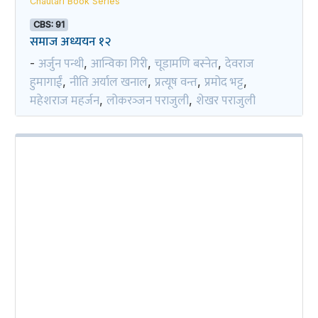
Chautari Book Series
CBS: 91
समाज अध्ययन १२
अर्जुन पन्थी
आन्विका गिरी
चूडामणि बस्नेत
देवराज
-
,
,
,
हुमागाईं
नीति अर्याल खनाल
प्रत्यूष वन्त
प्रमोद भट्ट
,
,
,
,
महेशराज महर्जन
लोकरञ्‍जन पराजुली
शेखर पराजुली
,
,