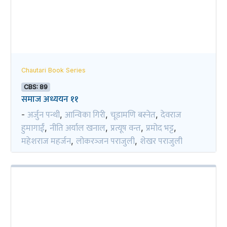
Chautari Book Series
CBS: 89
समाज अध्ययन ११
अर्जुन पन्थी
आन्विका गिरी
चूडामणि बस्नेत
देवराज
-
,
,
,
हुमागाईं
नीति अर्याल खनाल
प्रत्यूष वन्त
प्रमोद भट्ट
,
,
,
,
महेशराज महर्जन
लोकरञ्‍जन पराजुली
शेखर पराजुली
,
,