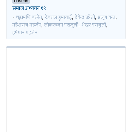
CBS: 115
समाज अध्ययन १९
चूडामणि बस्नेत
देवराज हुमागाईं
देवेन्द्र उप्रेती
प्रत्यूष वन्त
-
,
,
,
,
महेशराज महर्जन
लोकरञ्‍जन पराजुली
शेखर पराजुली
,
,
,
हर्षमान महर्जन