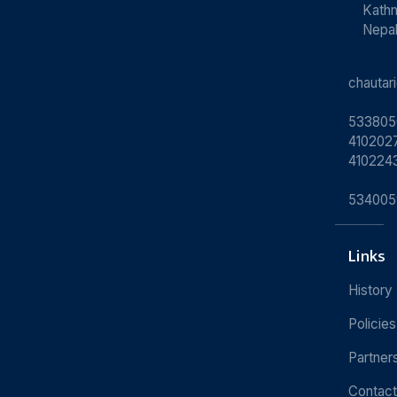
Kath
Nepa
chauta
533805
4102027
410224
534005
Links
History
Policies
Partner
Contact