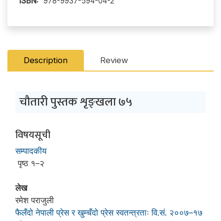
ISBN:
978-9937-594-04-2
Description
Review
चौतारी पुस्तक शृङ्खला ७५
विषयसूची
सम्पादकीय
पृष्ठ १–२
लेख
रमेश पराजुली
फैलँदो नेपाली प्रेस र खुम्चँदो प्रेस स्वतन्त्रताः वि.सं. २००७–१७