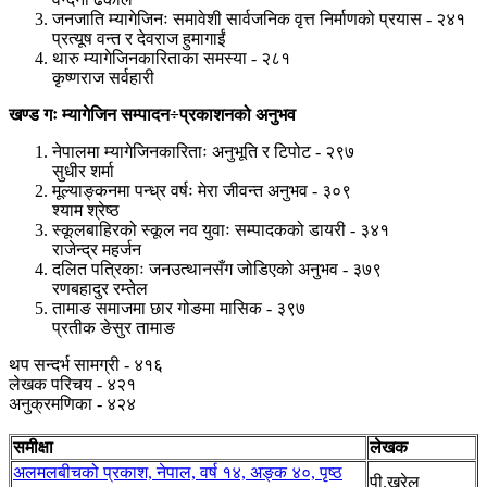
जनजाति म्यागेजिनः समावेशी सार्वजनिक वृत्त निर्माणको प्रयास - २४१
प्रत्यूष वन्त र देवराज हुमागाईं
थारु म्यागेजिनकारिताका समस्या - २८१
कृष्णराज सर्वहारी
खण्ड गः म्यागेजिन सम्पादन÷प्रकाशनको अनुभव
नेपालमा म्यागेजिनकारिताः अनुभूति र टिपोट - २९७
सुधीर शर्मा
मूल्याङ्कनमा पन्ध्र वर्षः मेरा जीवन्त अनुभव - ३०९
श्याम श्रेष्ठ
स्कूलबाहिरको स्कूल नव युवाः सम्पादकको डायरी - ३४१
राजेन्द्र महर्जन
दलित पत्रिकाः जनउत्थानसँग जोडिएको अनुभव - ३७९
रणबहादुर रम्तेल
तामाङ समाजमा छार गोङमा मासिक - ३९७
प्रतीक ङेसुर तामाङ
थप सन्दर्भ सामग्री - ४१६
लेखक परिचय - ४२१
अनुक्रमणिका - ४२४
समीक्षा
लेखक
अलमलबीचको प्रकाश, नेपाल, वर्ष १४, अङ्क ४०, पृष्ठ
पी.खरेल