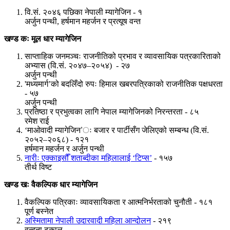
वि.सं. २०४६ पछिका नेपाली म्यागेजिन - १
अर्जुन पन्थी, हर्षमान महर्जन र प्रत्यूष वन्त
खण्ड कः मूल धार म्यागेजिन
साप्ताहिक जनमञ्चः राजनीतिको प्रभाव र व्यावसायिक पत्रकारिताको
अभ्यास (वि.सं. २०४७–२०५४) - २७
अर्जुन पन्थी
'मध्यमार्ग’को बदलिँदो रुपः हिमाल खबरपत्रिकाको राजनीतिक पक्षधरता
- ५७
अर्जुन पन्थी
प्रतिष्ठा र प्रभुत्वका लागि नेपाल म्यागेजिनको निरन्तरता - ८५
रमेश राई
‘माओवादी म्यागेजिन’ः बजार र पार्टीसँग जेलिएको सम्बन्ध (वि.सं.
२०५२–२०६८) - १२१
हर्षमान महर्जन र अर्जुन पन्थी
नारीः एक्काइसौँ शताब्दीका महिलालाई ‘टिप्स’
- १५७
तीर्थ विष्ट
खण्ड खः वैकल्पिक धार म्यागेजिन
वैकल्पिक पत्रिकाः व्यावसायिकता र आत्मनिर्भरताको चुनौती - १८१
पूर्ण बस्नेत
अस्मितामा नेपाली उदारवादी महिला आन्दोलन
- २१९
वन्दना ढकाल