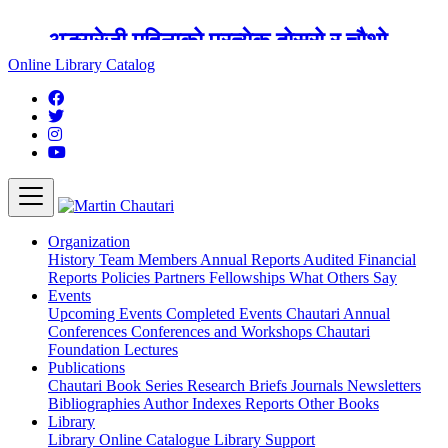
अङ्ग्रेजी महिनाको प्रत्येक दोस्रो र चौथो
शुक्रबार मार्टिन चौतारी र यसको पुस्तकालय
Online Library Catalog
बन्द रहने छ ।
Organization
History
Team
Members
Annual Reports
Audited Financial
Reports
Policies
Partners
Fellowships
What Others Say
Events
Upcoming Events
Completed Events
Chautari Annual
Conferences
Conferences and Workshops
Chautari
Foundation Lectures
Publications
Chautari Book Series
Research Briefs
Journals
Newsletters
Bibliographies
Author Indexes
Reports
Other Books
Library
Library
Online Catalogue
Library Support