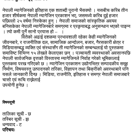
नेपाली म्यागेजिनको इतिहास एक शताब्दी पुरानो भैसक्यो । यसबीच करिब तीन
हजार शीर्षकमा नेपाली म्यागेजिन प्रकाशन भए, जसमध्ये करिब दुई हजार
पछिल्लो २५ वर्षमा निस्केका हुन् । नेपाली समाजको सांस्कृतिक अवयव
बनिसकेका नेपाली म्यागेजिनबारे समग्रमा र प्रकृयाबद्ध अनुसन्धान भएको पाइन्न
। त्यो कमी पुर्ने सानो प्रयास हो – ।
वितेको अढाई दशकमा प्रभावशाली रहेका केही म्यागेजिनको
जीवनबारे, र राजनीतिक दल, सामाजिक आन्दोलन, बजार, गैरसकारी क्षेत्र र
मिडियासम्बद्ध व्यक्ति एवं संस्थासँग ती म्यागेजिनको सम्बन्धलाई यो पुस्तकमा
समाविष्ट विभिन्न १५ लेखले केलाएका छन् । पञ्चायती व्यवस्थाको अवसानपछि
नेपाली सार्वजनिक वृत्तको विस्तारमा म्यागेजिनले निर्वाह गरेको भूमिकालाई
पुस्तकमा परख गरिएको छ । म्यागेजिन प्रकाशन उद्योगभित्र सम्पादकीय समूह
निर्माण, विषयवस्तु उत्पादनको तरिका, विज्ञापन तथा बिक्रीको अवस्थाबारे पनि
यसले जानकारी दिन्छ । मिडिया, राजनीति, इतिहास र समग्र नेपाली समाजबारे
चासो एवं रूचि राख्नेलाई
उपयोगी हुनेछ ।
विषयसूची
तालिका सूची - छ
तस्बिर सूची - झ
धन्यवाद
- ट
परिचयः