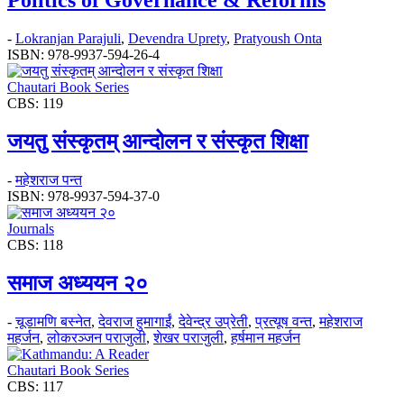
Politics of Governance & Reforms
-
Lokranjan Parajuli
,
Devendra Uprety
,
Pratyoush Onta
ISBN: 978-9937-594-26-4
Chautari Book Series
CBS: 119
जयतु संस्कृतम्‌‌ आन्दोलन र संस्कृत शिक्षा
-
महेशराज पन्त
ISBN: 978-9937-594-37-0
Journals
CBS: 118
समाज अध्ययन २०
-
चूडामणि बस्नेत
,
देवराज हुमागाईं
,
देवेन्द्र उप्रेती
,
प्रत्यूष वन्त
,
महेशराज
महर्जन
,
लोकरञ्‍जन पराजुली
,
शेखर पराजुली
,
हर्षमान महर्जन
Chautari Book Series
CBS: 117