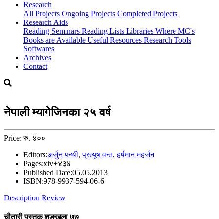
Research
All Projects
Ongoing Projects
Completed Projects
Research Aids
Reading Seminars
Reading Lists
Libraries Where MC's
Books are Available
Useful Resources
Research Tools
Softwares
Archives
Contact
नेपाली म्यागेजिनका २५ वर्ष
Price: रु. ४००
Editors:
अर्जुन पन्थी
,
प्रत्यूष वन्त
,
हर्षमान महर्जन
Pages:
xiv+४३४
Published Date:
05.05.2013
ISBN:
978-9937-594-06-6
Description
Review
चौतारी पुस्तक शृङ्खला ७७