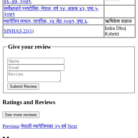
४६–४७, २०७१,
समीक्षाबारे प्रष्टोक्ति, नेपाल, वर्ष १४, अङ्क ४३, पृष्ठ ५,
२०७१
म्यागेजिन मन्थन, नागरिक, २४ जेठ २०७१, पृष्ठ ६,
ऋषिकेश दाहाल
Indra Dhoj
SINHAS 21(1)
Kshetri
Give your review
Submit Review
Ratings and Reviews
See more reviews
Previous
नेपाली म्यागेजिनका २५ वर्ष
Next