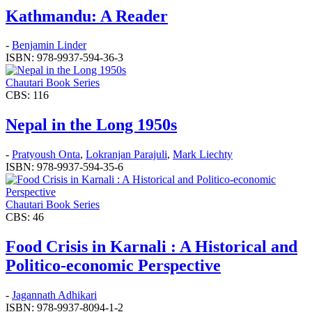
Kathmandu: A Reader
-
Benjamin Linder
ISBN: 978-9937-594-36-3
Chautari Book Series
CBS: 116
Nepal in the Long 1950s
-
Pratyoush Onta
,
Lokranjan Parajuli
,
Mark Liechty
ISBN: 978-9937-594-35-6
Chautari Book Series
CBS: 46
Food Crisis in Karnali : A Historical and
Politico-economic Perspective
-
Jagannath Adhikari
ISBN: 978-9937-8094-1-2