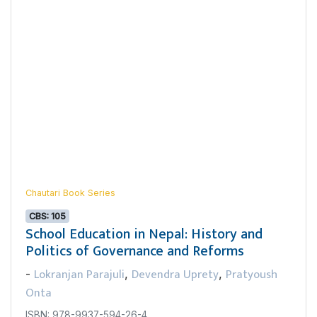
Chautari Book Series
CBS: 105
School Education in Nepal: History and
Politics of Governance and Reforms
Lokranjan Parajuli
Devendra Uprety
Pratyoush
-
,
,
Onta
ISBN: 978-9937-594-26-4