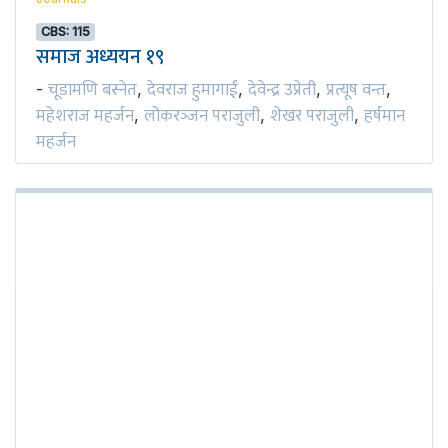
CBS: 115
समाज अध्ययन १९
चूडामणि बस्नेत
देवराज हुमागाईं
देवेन्द्र उप्रेती
प्रत्यूष वन्त
-
,
,
,
,
महेशराज महर्जन
लोकरञ्‍जन पराजुली
शेखर पराजुली
हर्षमान
,
,
,
महर्जन