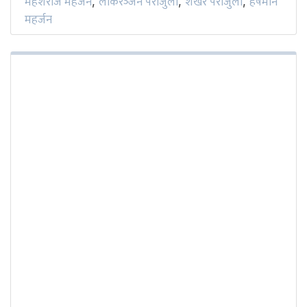
महेशराज महर्जन
लोकरञ्‍जन पराजुली
शेखर पराजुली
हर्षमान
,
,
,
महर्जन