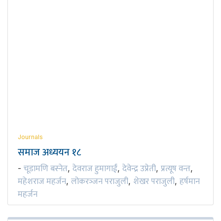
Journals
समाज अध्ययन १८
चूडामणि बस्नेत
देवराज हुमागाईं
देवेन्द्र उप्रेती
प्रत्यूष वन्त
-
,
,
,
,
महेशराज महर्जन
लोकरञ्‍जन पराजुली
शेखर पराजुली
हर्षमान
,
,
,
महर्जन