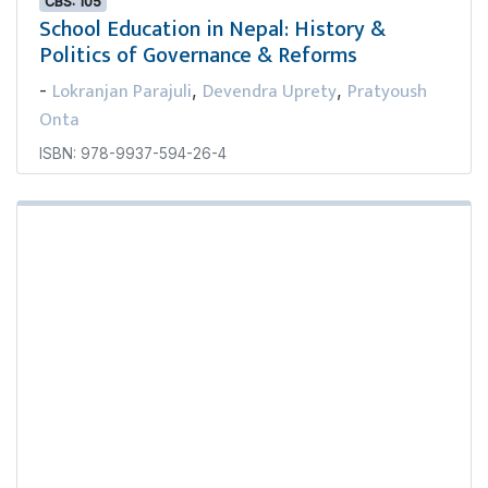
CBS: 105
School Education in Nepal: History &
Politics of Governance & Reforms
Lokranjan Parajuli
Devendra Uprety
Pratyoush
-
,
,
Onta
ISBN: 978-9937-594-26-4