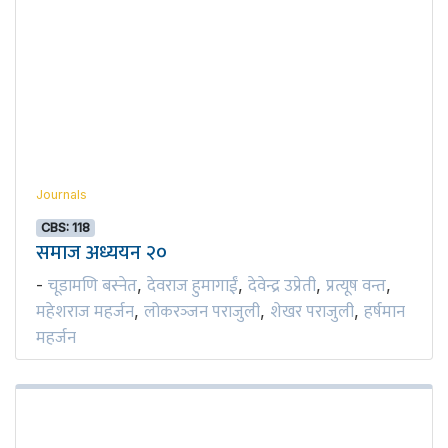
Journals
CBS: 118
समाज अध्ययन २०
चूडामणि बस्नेत
देवराज हुमागाईं
देवेन्द्र उप्रेती
प्रत्यूष वन्त
-
,
,
,
,
महेशराज महर्जन
लोकरञ्‍जन पराजुली
शेखर पराजुली
हर्षमान
,
,
,
महर्जन