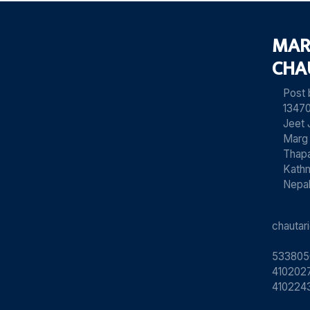
MAR
CHA
Post
13470
Jeet 
Marg
Thapa
Kath
Nepa
chauta
533805
4102027
410224