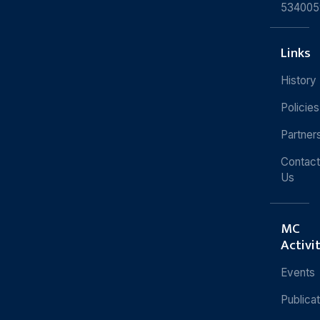
534005
Links
History
Policies
Partner
Contact
Us
MC
Activi
Events
Publica