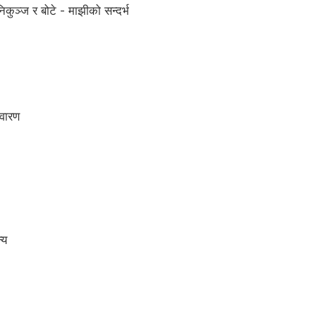
िकुञ्ज र बोटे - माझीको सन्दर्भ
िवारण
्य