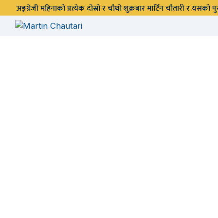
अङ्ग्रेजी महिनाको प्रत्येक दोस्रो र चौथो शुक्रबार मार्टिन चौतारी र यसको