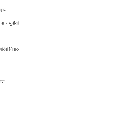
ीहरू
वना र चुनौती
रिबी निवारण
यास