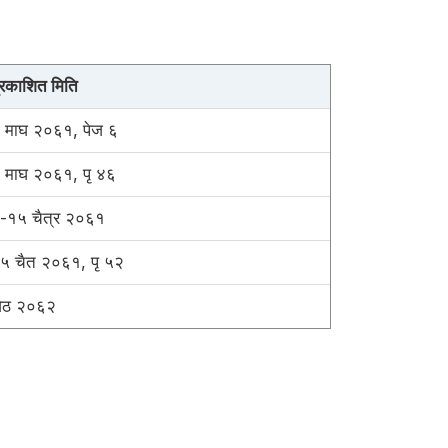
्रकाशित मिति
 माघ २०६१, पेज ६
 माघ २०६१, पृ ४६
-१५ चैत्र २०६१
५ चैत २०६१, पृ ५२
ेठ २०६२