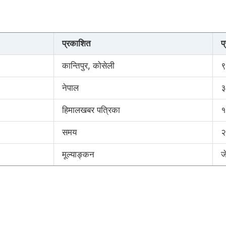
प्रकाशित
प
कान्तिपुर, कोसेली
९
नेपाल
३
हिमालखबर पत्रिका
१
समय
२
मूल्याङ्कन
ज