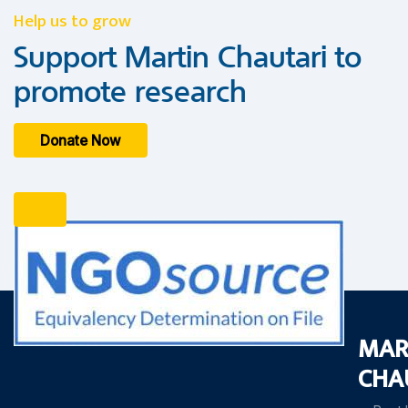
Help us to grow
Support Martin Chautari to
promote research
Donate Now
MAR
CHA