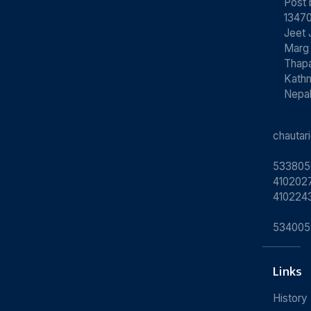
Post
13470
Jeet 
Marg
Thapa
Kath
Nepa
chauta
533805
4102027
410224
534005
Links
History