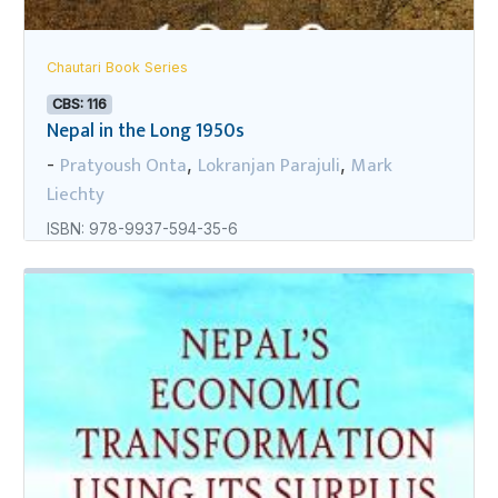
Chautari Book Series
CBS: 116
Nepal in the Long 1950s
Pratyoush Onta
Lokranjan Parajuli
Mark
-
,
,
Liechty
ISBN: 978-9937-594-35-6