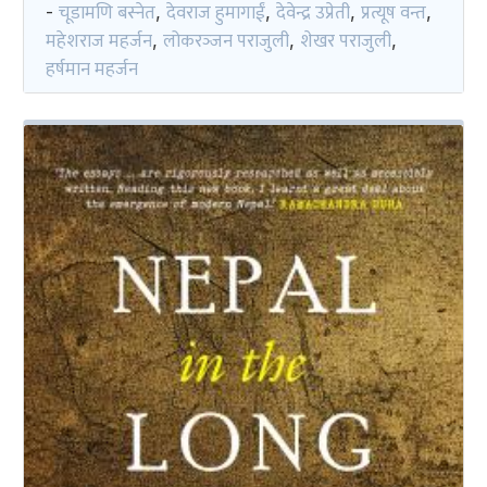
चूडामणि बस्नेत
देवराज हुमागाईं
देवेन्द्र उप्रेती
प्रत्यूष वन्त
-
,
,
,
,
महेशराज महर्जन
लोकरञ्‍जन पराजुली
शेखर पराजुली
,
,
,
हर्षमान महर्जन