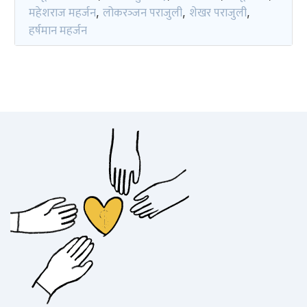
महेशराज महर्जन
लोकरञ्‍जन पराजुली
शेखर पराजुली
,
,
,
हर्षमान महर्जन