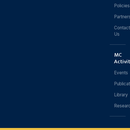
Policies
Partner
Contact
Us
MC
Activi
Events
Publica
Library
Resear