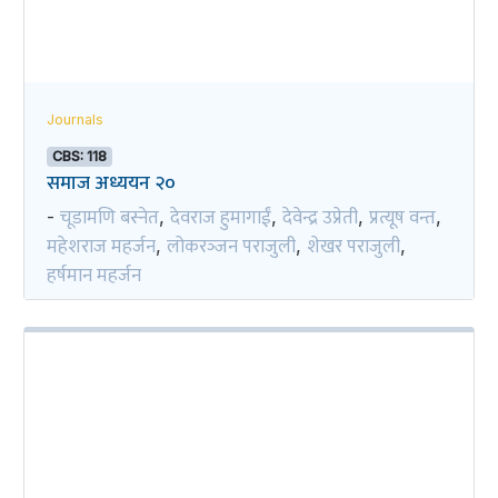
Journals
CBS: 118
समाज अध्ययन २०
चूडामणि बस्नेत
देवराज हुमागाईं
देवेन्द्र उप्रेती
प्रत्यूष वन्त
-
,
,
,
,
महेशराज महर्जन
लोकरञ्‍जन पराजुली
शेखर पराजुली
,
,
,
हर्षमान महर्जन