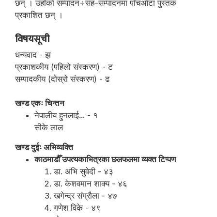
छन् । उहाँको सम्पादन÷सह–सम्पादनमा पाँचओटा पुस्तक
प्रकाशित छन् ।
विषयसूची
धन्यवाद - झ
प्रकाशकीय (पहिलो संस्करण) - ट
सम्पादकीय (दोस्रो संस्करण) - ढ
खण्ड एकः चिन्तन
नेपालीय हुनलाई... - १
सीके लाल
खण्ड दुईः अभिव्यक्ति
काठमाडौँ उपत्यकाभित्रका छलफलमा व्यक्त टिप्पण
डा. अभि सुवेदी - ४३
डा. केशवमान शाक्य - ४६
खगेन्द्र संग्रौला - ४७
गणेश विके - ४९