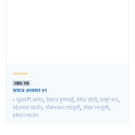
Journals
CBS: 115
समाज अध्ययन १९
चूडामणि बस्नेत
देवराज हुमागाईं
देवेन्द्र उप्रेती
प्रत्यूष वन्त
-
,
,
,
,
महेशराज महर्जन
लोकरञ्‍जन पराजुली
शेखर पराजुली
,
,
,
हर्षमान महर्जन