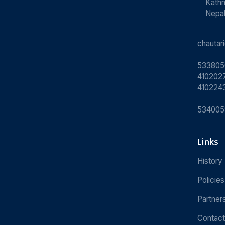
Kath
Nepa
chauta
533805
4102027
410224
534005
Links
History
Policies
Partner
Contact