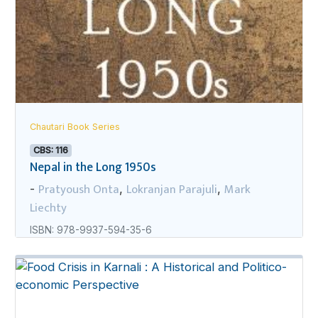
Chautari Book Series
CBS: 116
Nepal in the Long 1950s
Pratyoush Onta
Lokranjan Parajuli
Mark
-
,
,
Liechty
ISBN: 978-9937-594-35-6