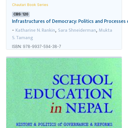
Chautari Book Series
CBS: 120
Infrastructures of Democracy: Politics and Processes o
Katharine N. Rankin
Sara Shneiderman
Mukta
-
,
,
S. Tamang
ISBN: 978-9937-594-38-7