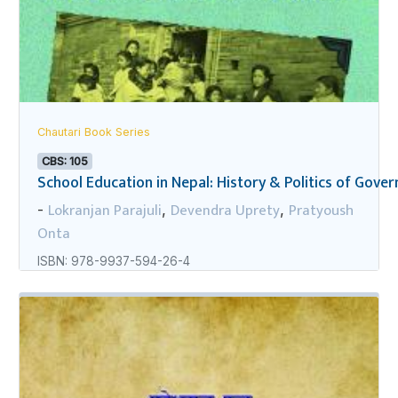
Chautari Book Series
CBS: 105
School Education in Nepal: History & Politics of Gov
Lokranjan Parajuli
Devendra Uprety
Pratyoush
-
,
,
Onta
ISBN: 978-9937-594-26-4