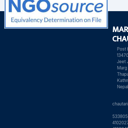
MAR
CHA
Post
13470
Jeet 
Marg
Thapa
Kath
Nepa
chauta
533805
4102027