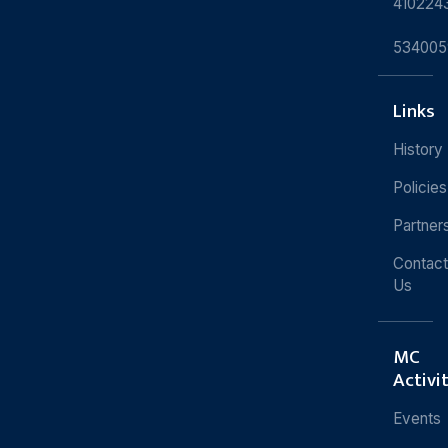
410224
534005
Links
History
Policies
Partner
Contact
Us
MC
Activi
Events