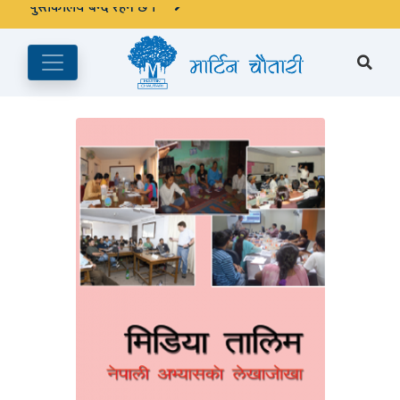
अङ्ग्रेजी महिनाको प्रत्येक दोस्रो र चौथो शुक्रबार मार्टिन चौतारी र यसको
पुस्तकालय बन्द रहने छ ।