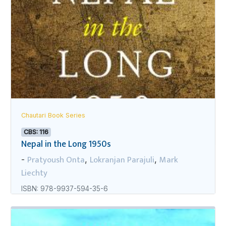
Chautari Book Series
CBS: 116
Nepal in the Long 1950s
Pratyoush Onta
Lokranjan Parajuli
Mark
-
,
,
Liechty
ISBN: 978-9937-594-35-6