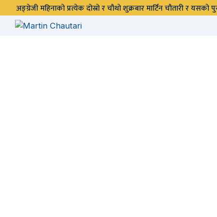
अङ्ग्रेजी महिनाको प्रत्येक दोस्रो र चौथो शुक्रबार मार्टिन चौतारी र यसको