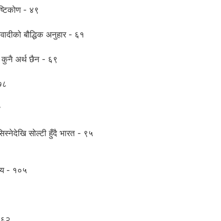
ृष्टिकोण - ४९
ाओवादीको बौद्धिक अनुहार - ६१
कुनै अर्थ छैन - ६९
 ७८
४
स्नेदेखि सोल्टी हुँदै भारत - ९५
्य - १०५
१६२