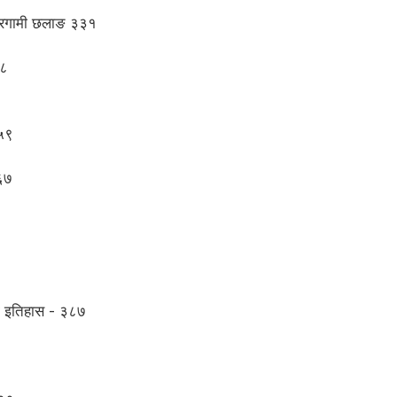
अग्रगामी छलाङ ३३१
४८
३५९
३६७
को इतिहास - ३८७