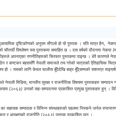
हुआयामिक दृष्टिकोणको अनुपम सँगालो हो यो पुस्तक । यति मात्र हैन, नेकप
ञासाहरुको चौतर्फी विश्लेषण यस पुस्तकमा समाहित छ । दस वर्षको दौरानमा नेकप
नीहरुले अपनाएका रणनीतिहरुको चिरफार पुस्तकमा पाइन्छ । धेरै कारणले नेपा
कठिन र कष्टकर बहससँगै नेपाली समाजले तय गरेको यात्राको ऐतिहासिक चित
ेश्य हो । यसको लागि केवल चालीस बुँदेदेखि बाह्र बुँदे्सम्मको सशस्त्र स
 उनले नेपाली मिडिया, मानवीय सुरक्षा र राजनीतिक विषयमा पुस्तकहरु सम्पा
म (२०६३) उनको सह-सम्पादनमा प्रकाशित प्रमुख पुस्तकहरु हुन् । विभ
िका का सहायक सम्पादक र विभिन्न संस्थाहरुको पहलमा निस्कने जर्नल रुपा
कार र आरक्षणको राजनीति (२०६३) पुस्तक प्रकाशित छन् ।