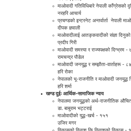
माओवादी गतिविधिबारे नेपाली काँग्रेसको द
नरहरि आचार्य
प्रचण्डको इन्टरनेट अन्तर्वार्ता नेपाली म
दीपक ज्ञवाली
माओवादीलाई आतङ्कवादीको संज्ञा दिनुको 
प्रदीप गिरी
माओवादी समस्या र राज्यपक्षको दिग्भ्रम -
रामचन्द्र पौडेल
माओवादी जनयुद्ध र सम्झौता-वार्ताहरू - ८
हरि रोका
नेपालको भू-राजनीति र माओवादी जनयुद्ध सि
हरि शर्मा
खण्ड दुईः आर्थिक-सामाजिक न्याय
नेपालमा जनयुद्धको अर्थ-राजनीतिक औचित
डा. बाबुराम भट्टराई
माओवादीको युद्ध-खर्च - १५१
उजिर मगर
विकासको विनाश कि विनाशको विकास - 