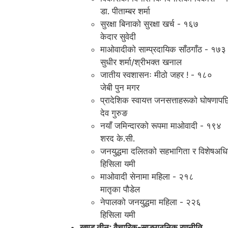
डा. पीताम्बर शर्मा
सुरक्षा बिनाको सुरक्षा खर्च - १६७
केदार सुवेदी
माओवादीको साम्प्रदायिक साँठगाँठ - १७३
सुधीर शर्मा/श्रीभक्त खनाल
जातीय स्वशासनः मीठो जहर ! - १८०
जेबी पुन मगर
प्रादेशिक स्वायत्त जनसत्ताहरूको घोषणाप
देव गुरुङ
नयाँ जमिन्दारको रूपमा माओवादी - १९४
शरद के.सी.
जनयुद्धमा दलितको सहभागिता र विशेषअध
हिसिला यमी
माओवादी सेनामा महिला - २१८
मातृका पौडेल
नेपालको जनयुद्धमा महिला - २२६
हिसिला यमी
खण्ड तीनः वैचारिक-साङ्गठनिक रणनीति