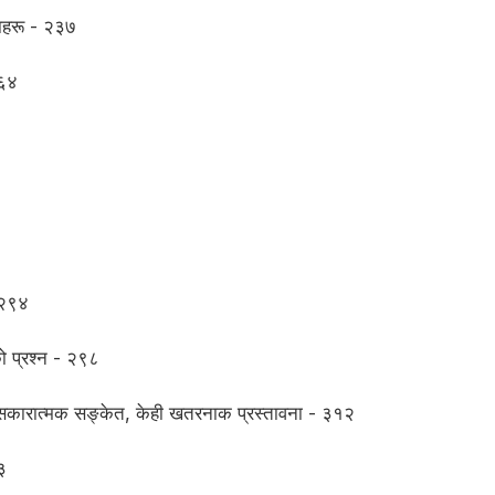
नाहरू - २३७
२६४
 २९४
को प्रश्न - २९८
ही सकारात्मक सङ्केत, केही खतरनाक प्रस्तावना - ३१२
३