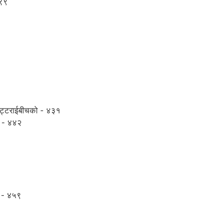
३९९
म भट्टराईबीचको - ४३१
स - ४४२
न - ४५९