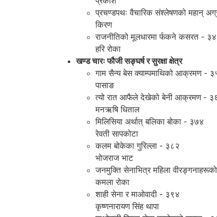
प्रकाश
प्रचण्डपथः वैचारिक संश्लेषणको महान् 
किरण
राजनीतिको मूलधारमा र्फकने कसरत - ३
हरि रोका
खण्ड चारः फौजी सङ्घर्ष र सुरक्षा क्षेत्र
गाम सैन्य बेस क्याम्पमाथिको आक्रमण - 
पासाङ
त्यो रात आफैले देखेको बेनी आक्रमण - 
मनऋषि धिताल
मिलिसिया अर्थात् बलिका बोका - ३७४
रेवती सापकोटा
कलम बोकेका गुरिल्ला - ३८२
भोजराज भाट
जनमुक्ति सेनाभित्र महिला वीरङ्गनाहरू
कमला रोका
शाही सेना र माओवादी - ३९४
कृष्णनारायण सिंह थापा