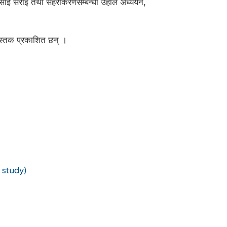
, बसाइँ सराइ तथा सहरीकरणसम्बन्धी उहाँले अध्ययन,
पुस्तक प्रकाशित छन् ।
 study)