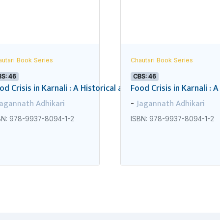
utari Book Series
Chautari Book Series
S: 46
CBS: 46
od Crisis in Karnali : A Historical and Politico-economic Pers
Food Crisis in Karnali : 
Jagannath Adhikari
Jagannath Adhikari
-
BN: 978-9937-8094-1-2
ISBN: 978-9937-8094-1-2