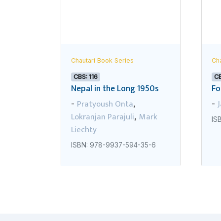
Chautari Book Series
Cha
CBS: 116
CB
Nepal in the Long 1950s
Fo
Pratyoush Onta
-
,
-
Lokranjan Parajuli
Mark
,
IS
Liechty
ISBN: 978-9937-594-35-6