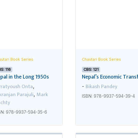
utari Book Series
Chautari Book Series
S: 116
CBS: 121
pal in the Long 1950s
Nepal’s Economic Transfo
Pratyoush Onta
Bikash Pandey
,
-
kranjan Parajuli
Mark
,
ISBN: 978-9937-594-39-4
echty
BN: 978-9937-594-35-6