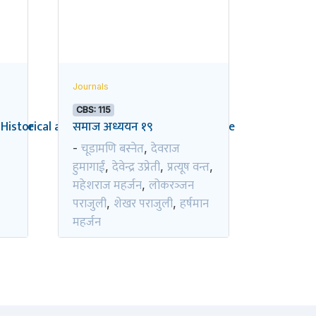
Journals
CBS: 115
pective
A Historical and Politico-economic Perspective
समाज अध्ययन १९
चूडामणि बस्नेत
देवराज
-
,
हुमागाईं
देवेन्द्र उप्रेती
प्रत्यूष वन्त
,
,
,
महेशराज महर्जन
लोकरञ्‍जन
,
पराजुली
शेखर पराजुली
हर्षमान
,
,
महर्जन