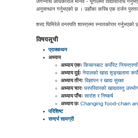
जगन्नाथ अधिकारीले मानव - भूगोलमा विद्यावारिधि गर्नुभए
अनुसन्धान गर्नुभएको छ । उहाँका करिब एक दर्जन पुस्
शरद घिमिरेले वनस्पति शास्त्रमा स्नातकोत्तर गर्नुभए
विषयसूची
प्राक्कथन
अध्याय
अध्याय एकः
किसानबाट कर्पोरेट नियन्त्रण
अध्याय दुईः
नेपालको खाद्य शृङ्खलामा कर्पोरे
अध्याय तीनः
विज्ञापन र खाद्य सुरक्षा
अध्याय चारः
घरपरिवारको खाद्यवस्तु उपभोगक
अध्याय पाँचः
सारांश र निष्कर्ष
अध्याय छः
Changing food-chain an
परिशिष्ट
सन्दर्भ सामग्री