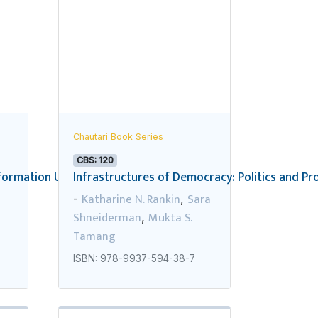
Chautari Book Series
CBS: 120
rmation Using Its Surplus Electricity
Infrastructures of Democracy: Politics and Pro
Katharine N. Rankin
Sara
-
,
Shneiderman
Mukta S.
,
Tamang
ISBN: 978-9937-594-38-7