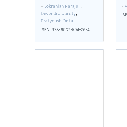
Lokranjan Parajuli
म
-
,
-
Devendra Uprety
,
IS
Pratyoush Onta
ISBN: 978-9937-594-26-4