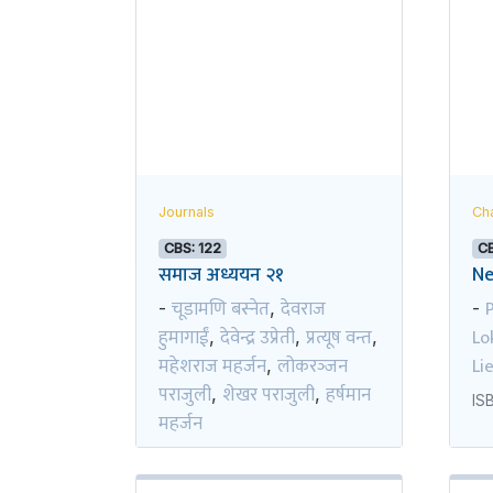
Journals
Cha
CBS: 122
CB
समाज अध्ययन २१
Ne
चूडामणि बस्नेत
देवराज
-
,
-
हुमागाईं
देवेन्द्र उप्रेती
प्रत्यूष वन्त
Lo
,
,
,
महेशराज महर्जन
लोकरञ्‍जन
Li
,
पराजुली
शेखर पराजुली
हर्षमान
,
,
IS
महर्जन