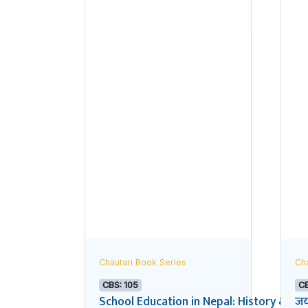
Chautari Book Series
Cha
CBS: 105
CB
School Education in Nepal: History & Po
जयत