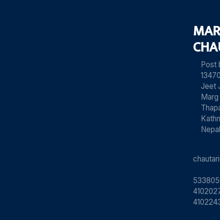
MAR
CHA
Post
13470
Jeet 
Marg
Thapa
Kath
Nepa
chauta
533805
4102027
410224