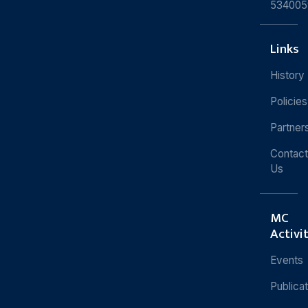
534005
Links
History
Policies
Partner
Contact
Us
MC
Activi
Events
Publica