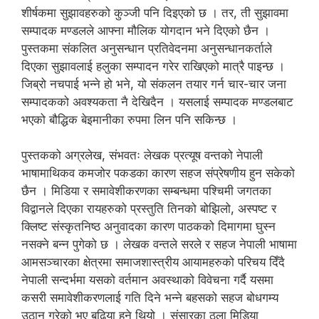
शीर्षकमा सुझावहरुको कुञ्जी पनि दिइएको छ । तर, ती सुझावमा
सम्पादक मण्डलले आफ्ना मौलिक योगदान भने दिएको छैन ।
पुस्तकमा संकलित अनुसन्धान प्रतिवेदनमा अनुसन्धानकर्ताले
दिएका सुझावलाई हलुका सम्पादन गरेर राखिएको मात्रै पाइन्छ ।
जिब्रो नचपाई भन्ने हो भने, यो संकलन तयार गर्न चार-चार जना
सम्पादकको अवश्यकता नै देखिदैन । यसलाई सम्पादक मण्डलबाट
भएको बौद्धिक बेइमानीका रुपमा लिन पनि सकिन्छ ।
पुस्तकको अग्रलेख, संभवतः लेखक प्रत्यूष वन्तको नेपाली
भाषामाथिकव कमजोर पकडका कारण सहज संप्रेषणीय हुन सकेको
छैन । मिडिया र समावेशीकरणका सम्बन्धमा पश्चिमी जगतका
विद्वानले दिएका रायहरुको प्रस्तुति तिनको बोझिलो, अस्पष्ट र
क्लिष्ट संस्कृतनिष्ठ अनुवादका कारण पाठकको दिमागमा घुस्न
नसक्ने बन्न पुगेको छ । लेखक वन्तले सरले र सहज नेपाली भाषामा
आमसञ्चारका क्षेत्रमा समाजशास्त्रीय आयामहरुको परिचय दिँदै
नेपाली सन्दर्भमा यसको वर्तमान अवस्थाको विवेचना गर्दै यसमा
कसरी समावेशीकरणलाई गति दिने भन्ने बहसको सहज बोधगम्य
उठान गरेको भए बढिया हुने थियो । संसारका ठूला मिडिया