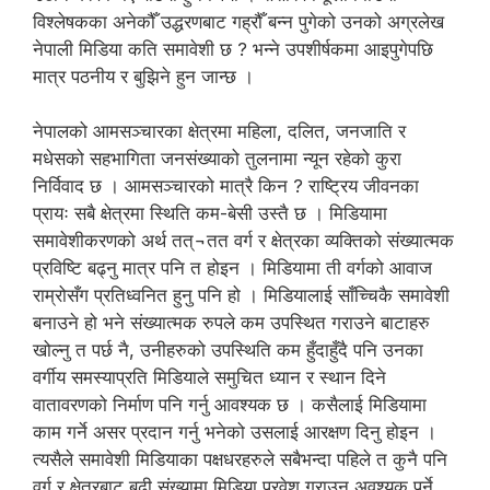
विश्लेषकका अनेकौँ उद्धरणबाट गह्रौँ बन्न पुगेको उनको अग्रलेख
नेपाली मिडिया कति समावेशी छ ? भन्ने उपशीर्षकमा आइपुगेपछि
मात्र पठनीय र बुझिने हुन जान्छ ।
नेपालको आमसञ्चारका क्षेत्रमा महिला, दलित, जनजाति र
मधेसको सहभागिता जनसंख्याको तुलनामा न्यून रहेको कुरा
निर्विवाद छ । आमसञ्चारको मात्रै किन ? राष्ट्रिय जीवनका
प्रायः सबै क्षेत्रमा स्थिति कम-बेसी उस्तै छ । मिडियामा
समावेशीकरणको अर्थ तत्¬तत वर्ग र क्षेत्रका व्यक्तिको संख्यात्मक
प्रविष्टि बढ्नु मात्र पनि त होइन । मिडियामा ती वर्गको आवाज
राम्रोसँग प्रतिध्वनित हुनु पनि हो । मिडियालाई साँच्चिकै समावेशी
बनाउने हो भने संख्यात्मक रुपले कम उपस्थित गराउने बाटाहरु
खोल्नु त पर्छ नै, उनीहरुको उपस्थिति कम हुँदाहुँदै पनि उनका
वर्गीय समस्याप्रति मिडियाले समुचित ध्यान र स्थान दिने
वातावरणको निर्माण पनि गर्नु आवश्यक छ । कसैलाई मिडियामा
काम गर्ने असर प्रदान गर्नु भनेको उसलाई आरक्षण दिनु होइन ।
त्यसैले समावेशी मिडियाका पक्षधरहरुले सबैभन्दा पहिले त कुनै पनि
वर्ग र क्षेत्रबाट बढी संख्यामा मिडिया प्रवेश गराउन अवश्यक पर्ने