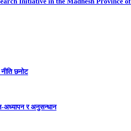
arch Initiative in the Madhesh Province o
 र नीति छनोट
न-अध्यापन र अनुसन्धान