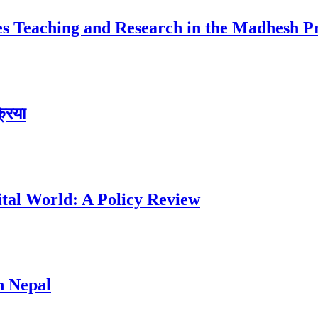
ces Teaching and Research in the Madhesh P
्रिया
ital World: A Policy Review
n Nepal