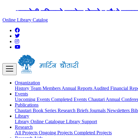
अङ्ग्रेजी महिनाको प्रत्येक दोस्रो र चौथो शुक्
Online Library Catalog
Organization
History
Team
Members
Annual Reports
Audited Financial Rep
Events
Upcoming Events
Completed Events
Chautari Annual Confer
Publications
Chautari Book Series
Research Briefs
Journals
Newsletters
Bib
Library
Library
Online Catalogue
Library Support
Research
All Projects
Ongoing Projects
Completed Projects