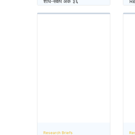
शोध-संक्षेप अंक ३६
Re
Research Briefs
Re