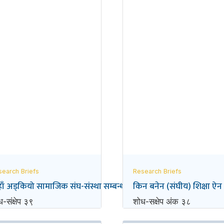
search Briefs
Research Briefs
ाँ अड्कियो सामाजिक संघ-संस्था सम्बन्धी एकीकृत ऐन ?
किन बनेन (संघीय) शिक्षा ऐन
-संक्षेप ३९
शोध-स‌क्षेप अंक ३८