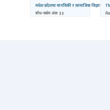
मधेश प्रदेशमा मानविकी र सामाजिक विज्ञानको 
Th
शोध-स‌क्षेप अंक ३३
Re