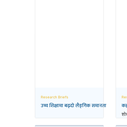
Research Briefs
Re
उच्च शिक्षामा बढ्दो लैङ्‌गिक समानता
कह
शोध