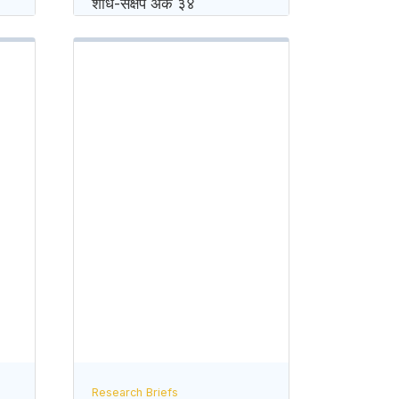
शोध-स‌क्षेप अंक ३४
Research Briefs