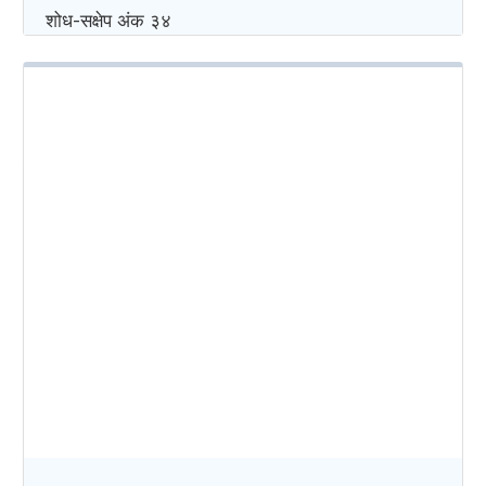
शोध-स‌क्षेप अंक ३४