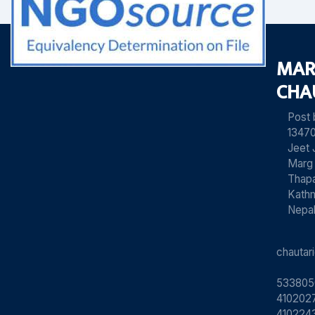
MAR
CHA
Post
13470
Jeet 
Marg
Thapa
Kath
Nepa
chauta
533805
4102027
410224