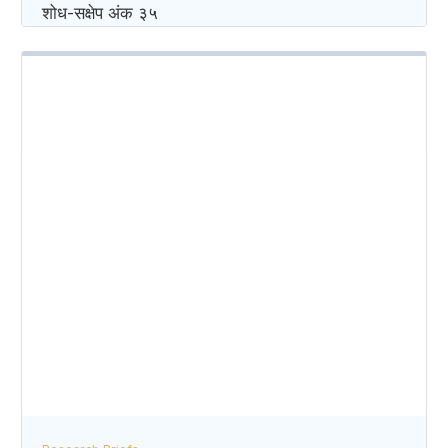
शोध-स‌क्षेप अंक ३५