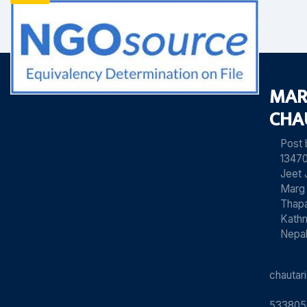
MAR
CHA
Post
13470
Jeet 
Marg
Thapa
Kath
Nepa
chauta
533805