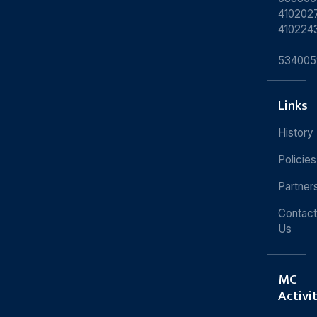
4102027
410224
534005
Links
History
Policies
Partner
Contact
Us
MC
Activi