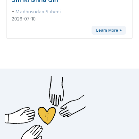
Madhusudan Subedi
-
2026-07-10
Learn More »