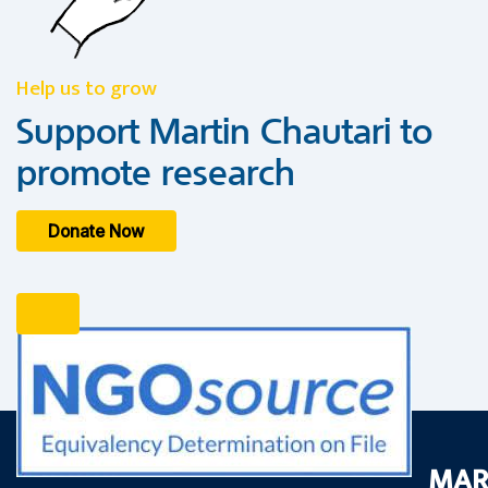
Help us to grow
Support Martin Chautari to
promote research
Donate Now
MAR