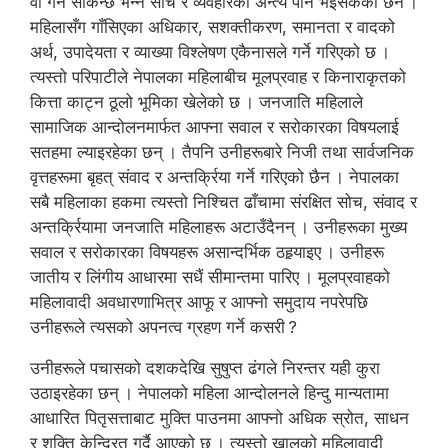
वा गर्न सकिन्छ भन्ने सोच र व्यवहारको अन्त्य पनि भइसकेको छैन ।
महिलासँग गाँसिएका अधिकार, सशक्तीकरण, समानता र वादको
अर्थ, उपादेयता र व्याख्या विश्लेषण एकैनासले गर्ने गरिएको छ ।
त्यस्तो परिपाटीले नेपालका महिलाबीच मूलप्रवाह र किनाराकृतको
कित्ता काट्न ठूलो भूमिका खेलेको छ । जनजाति महिलाले
सामाजिक आन्दोलनमार्फत आफ्ना सवाल र सरोकारका विषयलाई
सतहमा ल्याइरहेका छन् । तैपनि उनीहरूबारे निजी तथा सार्वजनिक
वृत्तहरूमा बृहत् संवाद र अन्तर्क्रिया गर्ने गरिएको छैन । नेपालका
सबै महिलाका हकमा त्यस्तो निश्चित ढाँचामा संरक्षित सोच, संवाद र
अन्तर्क्रियामा जनजाति महिलाहरू अटाउँदैनन् । उनीहरूका मुख्य
सवाल र सरोकारका विषयहरू असान्दर्भिक ठहर्‍याइए । उनीहरू
जातीय र लिंगीय आधारमा सधैं सीमान्तमा पारिए । मूलप्रवाहको
महिलावादी अवधारणाभित्र आफू र आफ्नो समुदाय नपरेपछि
उनीहरूले त्यसको अपनत्व ग्रहण गर्ने कसरी ?
उनीहरूले पचासको दशकदेखि सुषुप्त ढंगले निरन्तर यही कुरा
उठाइरहेका छन् । नेपालको महिला आन्दोलनले हिन्दु मान्यतामा
आधारित पितृसत्ताबाट मुक्ति पाउनमा आफ्नो अधिक स्रोत, साधन
र शक्ति केन्द्रित गर्दै आएको छ । त्यस्तो खालको महिलावादी