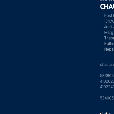
CHA
Post
13470
Jeet 
Marg
Thapa
Kath
Nepa
chauta
533805
4102027
410224
534005