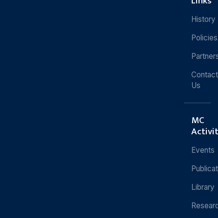
Links
History
Policies
Partner
Contact
Us
MC
Activi
Events
Publica
Library
Resear