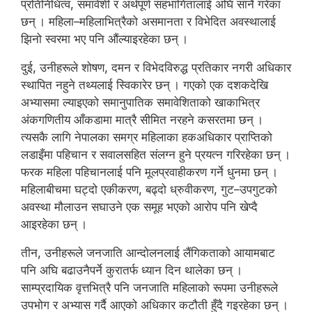
प्रतिनिधित्व, समावेशी र अर्थपूर्ण सहभागितालाई अघि सार्ने गरेका
छन् । महिला–महिलाभित्रैको असमानता र विभेदित अवस्थालाई
झिनो स्वरमा भए पनि औंल्याइरहेका छन् ।
दुई, उनीहरूले शोषण, दमन र विभेदविरुद्ध प्रतिकार नगरी अधिकार
स्थापित नहुने तथ्यलाई स्विकारेर छन् । गएको एक दशकदेखि
अभ्यासमा ल्याइएको समानुपातिक समावेशिताको खाकाभित्र
अंकगणितीय आँकडामा मात्रै सीमित नरहने कसरतमा छन् ।
त्यसकै लागि नेपालका समग्र महिलाका हकअधिकार प्राप्तिको
लडाइँमा पहिचान र सवालसहित संलग्न हुने प्रयत्न गरिरहेका छन् ।
फरक महिला पहिचानलाई पनि मूलप्रवाहीकरण गर्ने धुनमा छन् ।
महिलाबीचमा घट्दो एकीकरण, बढ्दो ध्रुवीकरण, गुट–उपगुटको
अवस्था मौलाउन सघाउने एक समूह भएको आरोप पनि खेप्दै
आइरहेका छन् ।
तीन, उनीहरूले जनजाति आन्दोलनलाई लैंगिकताको आयामबाट
पनि अघि बढाउनैपर्ने कुरातर्फ ध्यान दिन थालेका छन् ।
साम्प्रदायिक वृत्तभित्रै पनि जनजाति महिलाको रूपमा उनीहरूले
उपभोग र अभ्यास गर्दै आएको अधिकार कटौती हुँदै गइरहेका छन् ।