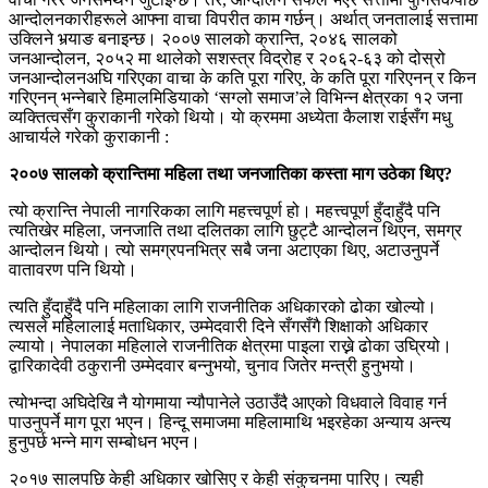
आन्दोलनकारीहरूले आफ्ना वाचा विपरीत काम गर्छन्। अर्थात् जनतालाई सत्तामा
उक्लिने भर्‍याङ बनाइन्छ। २००७ सालको क्रान्ति, २०४६ सालको
जनआन्दोलन, २०५२ मा थालेको सशस्त्र विद्रोह र २०६२-६३ को दोस्रो
जनआन्दोलनअघि गरिएका वाचा के कति पूरा गरिए, के कति पूरा गरिएनन् र किन
गरिएनन् भन्नेबारे हिमालमिडियाको ‘सग्लो समाज’ले विभिन्न क्षेत्रका १२ जना
व्यक्तित्वसँग कुराकानी गरेको थियो। याे क्रममा अध्येता कैलाश राईसँग मधु
आचार्यले गरेको कुराकानी :
२००७ सालको क्रान्तिमा महिला तथा जनजातिका कस्ता माग उठेका थिए?
त्यो क्रान्ति नेपाली नागरिकका लागि महत्त्वपूर्ण हो। महत्त्वपूर्ण हुँदाहुँदै पनि
त्यतिखेर महिला, जनजाति तथा दलितका लागि छुट्टै आन्दोलन थिएन, समग्र
आन्दोलन थियो। त्यो समग्रपनभित्र सबै जना अटाएका थिए, अटाउनुपर्ने
वातावरण पनि थियो।
त्यति हुँदाहुँदै पनि महिलाका लागि राजनीतिक अधिकारको ढोका खोल्यो।
त्यसले महिलालाई मताधिकार, उम्मेदवारी दिने सँगसँगै शिक्षाको अधिकार
ल्यायो। नेपालका महिलाले राजनीतिक क्षेत्रमा पाइला राख्ने ढोका उघ्रियो।
द्वारिकादेवी ठकुरानी उम्मेदवार बन्नुभयो, चुनाव जितेर मन्त्री हुनुभयो।
त्योभन्दा अघिदेखि नै योगमाया न्यौपानेले उठाउँदै आएको विधवाले विवाह गर्न
पाउनुपर्ने माग पूरा भएन। हिन्दू समाजमा महिलामाथि भइरहेका अन्याय अन्त्य
हुनुपर्छ भन्ने माग सम्बोधन भएन।
२०१७ सालपछि केही अधिकार खोसिए र केही संकुचनमा पारिए। त्यही