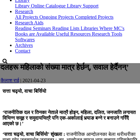
Library
Library
Online Catalogue
Library Support
Research
All Projects
Ongoing Projects
Completed Projects
Research Aids
Reading Seminars
Reading Lists
Libraries Where MC's
Books are Available
Useful Resources
Research Tools
Softwares
Archives
Contact
‘दलहरू महिलाको संख्या मात्र हेर्छन्, सवाल हेर्दैनन्’
-
कैलाश राई
| 2021-04-23
सत्ता चढ्यो, वाचा बिर्सियो
‘राजनीतिक दल र तिनका नेताले मात्रै होइन, महिला, दलित, जनजाति लगायत
विभिन्न समूह र समुदायभित्रै पनि एक-अर्कालाई भर्‍याङ बन्ने र बनाउने गरिँदै
आएको छ।’
‘सत्ता चढ्यो, वाचा बिर्सियो’ शृंखला :
राजनीतिक आन्दोलनका बेला थरीथरीका
वाचा गरेर जनसमर्थन जुटाइन्छ। तर, आन्दोलन सफल भएर सत्तामा पुगिसकेपछि