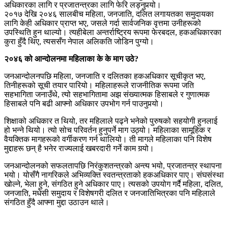
अधिकारका लागि र प्रजातन्त्रका लागि फेरि लड्नुपर्‍यो।
२०१७ देखि २०४६ सालबीच महिला, जनजाति, दलित लगायतका समुदायका
लागि केही अधिकार प्राप्त भए, जसले गर्दा सार्वजनिक वृत्तमा उनीहरूको
उपस्थिति हुन थाल्यो। त्यहीबेला अन्तर्राष्ट्रिय रूपमा फेरबदल, हकअधिकारका
कुरा हुँदै थिए, त्यससँग नेपाल अलिकति जोडिन पुग्यो।
२०४६ को आन्दोलनमा महिलाका के के माग उठे?
जनआन्दोलनपछि महिला, जनजाति र दलितका हकअधिकार सूचीकृत भए,
तिनीहरूको सूची तयार पारियो। महिलाहरूले राजनीतिक रूपमा जति
सहभागिता जनाउँथे, त्यो सहभागितामा अझ संख्यात्मक हिसाबले र गुणात्मक
हिसाबले पनि बढी आफ्नो अधिकार उपभोग गर्न पाउनुपर्‍यो।
शिक्षाको अधिकार त थियो, तर महिलाले पढ्ने भनेको पुरुषको सहयोगी हुनलाई
हो भन्ने थियो। त्यो सोच परिवर्तन हुनुपर्ने माग उठ्यो। महिलाका सामूहिक र
वैयक्तिक मागहरूको वर्गीकरण गर्न थालियो। ती मागले महिलाका पनि विशेष
मुद्दाहरू छन् है भनेर राज्यलाई खबरदारी गर्ने काम गर्‍यो।
जनआन्दोलनको सफलतापछि निरंकुशतन्त्रको अन्त्य भयो, प्रजातन्त्र स्थापना
भयो। योसँगै नागरिकले अभिव्यक्ति स्वतन्त्रताको हकअधिकार पाए। संघसंस्था
खोल्ने, भेला हुने, संगठित हुने अधिकार पाए। त्यसको उपयोग गर्दै महिला, दलित,
जनजाति, मधेसी समुदाय र विशेषगरी दलित र जनजातिभित्रका पनि महिलाले
संगठित हुँदै आफ्ना मुद्दा उठाउन थाले।