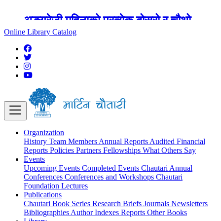
अङ्ग्रेजी महिनाको प्रत्येक दोस्रो र चौथो
शुक्रबार मार्टिन चौतारी र यसको पुस्तकालय
Online Library Catalog
बन्द रहने छ ।
Organization
History
Team
Members
Annual Reports
Audited Financial
Reports
Policies
Partners
Fellowships
What Others Say
Events
Upcoming Events
Completed Events
Chautari Annual
Conferences
Conferences and Workshops
Chautari
Foundation Lectures
Publications
Chautari Book Series
Research Briefs
Journals
Newsletters
Bibliographies
Author Indexes
Reports
Other Books