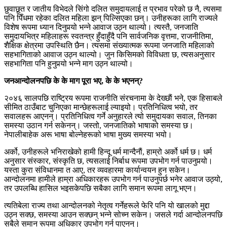
छुवाछूत र जातीय विभेदले सिंगो दलित समुदायलाई त प्रभाव परेको छ नै, त्यसमा
पनि पिँधमा रहेका दलित महिला झन् पिल्सिएका छन्। उनीहरूका लागि राज्यले
विशेष रूपमा ध्यान दिनुपर्‍यो भन्ने आवाज उठ्न थाल्यो। त्यस्तै, जनजाति
समुदायभित्र महिलाहरू स्वतन्त्र हुँदाहुँदै पनि सार्वजनिक वृत्तमा, राजनीतिमा,
शैक्षिक क्षेत्रमा उपस्थिति छैन। त्यसमा संख्यात्मक रूपमा जनजाति महिलाको
सहभागिताको आवाज उठ्न थाल्यो। जुन किसिमको विविधता छ, त्यसअनुसार
सहभागिता पनि हुनुपर्‍यो भन्ने माग उठ्न थाल्यो।
जनआन्दोलनपछि के के माग पूरा भए, के के भएनन्?
२०४६ सालपछि राष्ट्रिय रूपमा राजनीति संरचनामा के देख्छाैं भने, एक हिसाबले
सीमित ठाउँबाट चुनिएका मान्छेहरूलाई ल्याइयो। प्रतिनिधित्व भयो, तर
सवालहरू आएनन्। प्रतिनिधित्व गर्ने अनुहारले त्यो समुदायका सवाल, तिनका
समस्या उठान गर्न सकेनन्। जस्तो, जनजातिको भाषाको समस्या छ।
नेपालीबाहेक अरू भाषा बोल्नेहरूको भाषा मुख्य समस्या भयो।
अर्को, उनीहरूले भनिराखेको हामी हिन्दू धर्म मान्दैनाै‌ं, हाम्रो अर्को धर्म छ। धर्म
अनुसार संस्कार, संस्कृति छ, त्यसलाई निर्बाध रूपमा उपभोग गर्न पाउनुपर्‍यो।
यस्ता कुरा संविधानमा त आए, तर व्यवहारमा कार्यान्वयन हुन सकेन।
आन्दोलनमा हामीले हाम्रा अधिकारहरू उपभोग गर्न पाउनुपर्छ भनेर आवाज उठ्यो,
तर उपलब्धि हासिल भइसकेपछि सबैका लागि समान रूपमा लागू भएन।
त्यतिबेला राज्य तथा आन्दोलनको नेतृत्व गर्नेहरूले फेरि पनि यो खालको मुद्दा
उठ्न सक्छ, समस्या आउन सक्छन् भन्ने सोच्न सकेन। जसले गर्दा आन्दोलनपछि
सबैले समान रूपमा अधिकार उपभोग गर्न पाएनन्।