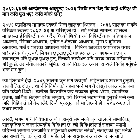
२०६२-६३ को आन्दोलनमा आइपुग्दा २०४६ तिरकै माग थिए कि केही थपिए? ती
माग कति पूरा भए? कति बाँकी छन्?
२०४६ पछाडिका मागहरू एकदमै भिन्न खालका थिएनन्। २०४६ सालका मागकै
परिष्कृत स्वरूप २०६२–६३ मा राखिएको हो। त्यो भनेको सामान्य खालका
मागहरूलाई विशिष्टीकरण गर्दै लगिएको थियो। त्यो विशिष्टीकरण पहिचानका
आधारमा, लिंगका आधारमा, भूगोल र क्षेत्रका आधारमा, सुगम र दुर्गमका
आधारमा, गाउँ र शहरका आधारमा गरियो। विभिन्न खालका आधारहरू तयार
पारेर हरेक क्षेत्र, वर्ग, लिंगका छुट्टाछुट्टै मागहरू छन्, आवश्यकता छन् र
सवालहरू पनि पृथक् पृथक् हुन्, तिनको सम्बोधन पनि फरक फरक तरिकाले
गरिनुपर्छ, तर संयोजनकारी भूमिका राजनीतिक दल अथवा राज्यले निर्वाह गर्नुपर्छ
भन्ने माग हुन्।
त्यो हिसाबले हेर्दा, २०४६ सालमा जुन माग उठाइयो, महिलालाई आरक्षण हुनुपर्छ,
राजनीतिक क्षेत्र तथा नीतिनिर्माणको तहमा भन्ने माग नै दोस्रो जनआन्दोलनमा
पनि उठेको थियो। त्यसैको विस्तारित रूप राज्यका हरेक अंगमा, सामाजिक
वृत्तमा, आर्थिक क्षेत्रमा हरेक समुदाय, वर्ग, लिंगको सहभागिता हुनुपर्छ भन्ने कुरा
अलि मिहिन ढंगले केलाउँदै, टिप्दै, प्रस्तुत गर्न थालिएको हो। २०६२-६३ ले
उभार ल्यायो।
त्यस्तै, मागमा पनि विविधता आयो। हाम्रो समाजको जुन खालको सामाजिक,
सांस्कृतिक र जनसांख्यकीय विविधता छ, त्यो विविधतालाई सतहमा ल्यायो।
पछिल्लो समयमा जनजाति र महिलाको कोणबाट उठेको, उठाइएको मुद्दा भनेको
अब समावेशिताको कुरा हो। महिलाले जनसंख्याका आधारमा र जनजाति