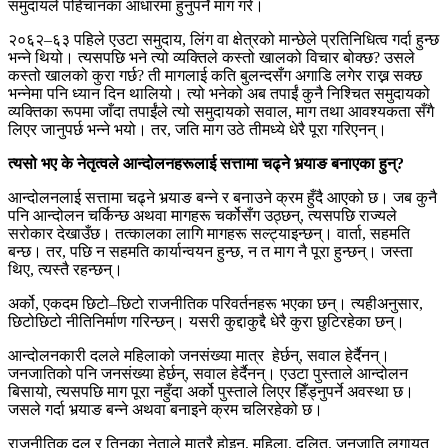
समुदायले पहिचानका आधारमा हुनुपर्ने माग गरे।
२०६२–६३ पहिले एउटा समुदाय, लिंग वा क्षेत्रको मान्छेले प्रतिनिधित्व गर्दा हुन्छ
भन्ने थियो। त्यसपछि भने त्यो व्यक्तिले कस्तो खालको विचार बोक्छ? उसले
कस्तो खालको कुरा गर्छ? ती मागलाई कति बुलन्दसँग अगाडि लगेर राख्न सक्छ
भन्नेमा पनि ध्यान दिन थालियो। त्यो भनेको अब तपाईं कुनै निश्चित समुदायको
व्यक्तिका रूपमा जाँदा तपाईंले त्यो समुदायको सवाल, माग तथा आवश्यकता सँगै
लिएर जानुपर्छ भन्ने भयो। तर, जति माग उठे तीमध्ये धेरै पूरा गरिएनन्।
त्यसो भए के नेतृत्वले आन्दोलनहरूलाई सत्तामा चढ्ने भर्‍याङ बनाएका हुन्?
आन्दोलनलाई सत्तामा चढ्ने भर्‍याङ बन्ने र बनाउने क्रम हुँदै आएको छ। जब कुनै
पनि आन्दोलन चर्किन्छ अथवा मागहरू चर्कोसँग उठ्छन्, त्यसपछि राज्यले
सरोकार देखाउँछ। तत्कालका लागि मागहरू सल्ट्याइन्छन्। वार्ता, सहमति
बन्छ। तर, पछि न सहमति कार्यान्वयन हुन्छ, न त माग नै पूरा हुन्छन्। जस्ता
थिए, त्यस्तै रहन्छन्।
अर्को, एकदम छिटो–छिटो राजनीतिक परिवर्तनहरू भएका छन्। त्यहीअनुसार,
छिटोछिटो नीतिनिर्माण गरिन्छन्। यसरी कुद्दाकुद्दै धेरै कुरा छुटिरहेका छन्।
आन्दोलनकारी दलले महिलाको जनसंख्या मात्र हेर्छन्, सवाल हेर्दैनन्।
जनजातिको पनि जनसंख्या हेर्छन्, सवाल हेर्दैनन्। एउटा पुस्ताले आन्दोलन
बिसायो, त्यसपछि माग पूरा नहुँदा अर्को पुस्ताले लिएर हिँड्नुपर्ने अवस्था छ।
जसले गर्दा भर्‍याङ बन्ने अथवा बनाइने क्रम चलिरहेको छ।
राजनीतिक दल र तिनका नेताले मात्रै होइन, महिला, दलित, जनजाति लगायत