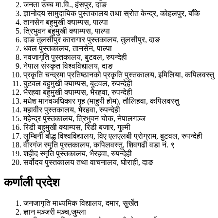
जनता उच्च मा.वि., हंसपुर, दाङ
ज्ञानोदय सामुदायिक पुस्तकालय तथा स्रोत केन्द्र, कोहलपुर, बाँके
तानसेन बहुमुखी क्याम्पस, पाल्पा
त्रिभुवन बहुमुखी क्याम्पस, पाल्पा
दाङ तुलसीपुर कारागार पुस्तकालय, तुलसीपुर, दाङ
धवल पुस्तकालय, तानसेन, पाल्पा
नवजागृति पुस्तकालय, बुटवल, रुपन्देही
नेपाल संस्कृत विश्वविद्यालय, दाङ
प्रकृति चन्‍द्रमा प्रतिष्ठानको प्रकृति पुस्तकालय, इमिलिया, कपिलवस्तु
बुटवल बहुमुखी क्याम्पस, बुटवल, रुपन्देही
भैरहवा बहुमुखी क्याम्पस, भैरहवा, रुपन्देही
मधेश मानवअधिकार गृह (माहुरी होम), तौलिहवा, कपिलवस्तु
महावीर पुस्तकालय, भैरहवा, रुपन्देही
महेन्द्र पुस्तकालय, त्रिभुवन चोक, नेपालगञ्ज
रिडी बहुमुखी क्याम्पस, रिडी बजार, गुल्मी
लुम्बिनी बौद्ध विश्वविद्यालय, विए एलएलबी प्रोग्राम, बुटवल, रुपन्देही
वीरगंज स्मृति पुस्तकालय, कपिलवस्तु, शिवगढी वडा नं. ९
शहीद स्मृति पुस्तकालय, भैरहवा, रुपन्देही
सर्वोदय पुस्तकालय तथा वाचनालय, घोराही, दाङ
कर्णाली प्रदेश
जनजागृति माध्यमिक विद्यालय, दमार, सुर्खेत
ज्ञान मञ्जरी मञ्च,जुम्ला