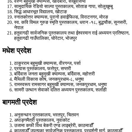
वरुण बहुमुखी क्याम्पस, खाँदबारी, संखुवासभा
सामुदायिक रेडियो साल्पा पुस्तकालय, सोताङ गापा, सोलुखुम्बु
सिद्ध आधारभूत विद्यालय, खोटाङ
स्नातकोत्तर क्याम्पस, पुरानो हवाईफिल्ड, विराटनगर, मोरङ
स्व. कवि विमल गुरुङ स्मृति पुस्तकालय, धरान -१८, बुद्धचौक, सुनसरी,
नेपाल
हतुवागढी सार्वजनिक पुस्तकालय तथा ईश्वरमान राई अध्ययन प्रतिष्ठान,
हतुवागढी गाउँपालिका, घोरेटार, भोजपुर
मधेश प्रदेश
ठाकुरराम बहुमुखी क्याम्पस, वीरगन्ज, पर्सा
प्रयास पुस्तकालय, फत्तेपुर, सप्तरी
बर्दिवास जनता बहुमुखी क्याम्पस, बर्दिवास, महोत्तरी
मैथिली विकास कोष, जनकपुरधाम-८, धनुषा
रामस्वरूप रामसागर बहुमुखी क्याम्पस, जनकपुरधाम, धनुषा
सामरी उत्थान सेवाको दलित अध्ययन पुस्तकालय, सर्लाही
बागमती प्रदेश
अनुसन्धान पुस्तकालय, भरतपुर, चितवन
अपाङ्गमैत्री पुस्तकालय, नुवाकोट
उजामा कफी विथ बेकरी एण्ड लाइब्रेरी, काठमाडौँ
काठमाडौँ उपत्यका सार्वजनिक पुस्तकालय, प्रदर्शनी मार्ग, काठमाडौँ