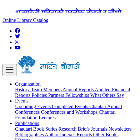
अङ्ग्रेजी महिनाको प्रत्येक दोस्रो र चौथो
शुक्रबार मार्टिन चौतारी र यसको पुस्तकालय
Online Library Catalog
बन्द रहने छ ।
Organization
History
Team
Members
Annual Reports
Audited Financial
Reports
Policies
Partners
Fellowships
What Others Say
Events
Upcoming Events
Completed Events
Chautari Annual
Conferences
Conferences and Workshops
Chautari
Foundation Lectures
Publications
Chautari Book Series
Research Briefs
Journals
Newsletters
Bibliographies
Author Indexes
Reports
Other Books