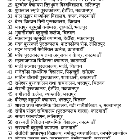
पुल्चोक क्याम्पस त्रिभुवन विश्वविद्यालय, ललितपुर
पुष्पलाल स्मृति पुस्तकालय, हेटौँडा, मकवानपुर
बाल उद्धार माध्यमिक विद्यालय, कपन, काठमाडौँ
बेटर चितवन मिनी पुस्तकालय, चितवन
भक्तपुर बहुमुखी क्याम्पस, दूधपाटी, भक्तपुर
भुवानीशंकर बहुमुखी कलेज, चितवन
मकवानपुर बहुमुखी क्याम्पस, हेटौँडा, मकवानपुर
मदन पुरस्कार पुस्तकालय, पाटनढोका रोड, ललितपुर
मदन भण्डारी मेमोरियल कलेज, काठमाडौँ
मधेश पुस्तकालय तथा अनुसन्धान केन्द्र, काठमाडौँ
महाराजगञ्ज चिकित्सा क्याम्पस, काठमाडौँ
माडी सञ्चार पुस्तकालय, माडी, चितवन
मानेडाँडा माध्यमिक विद्यालय, पिङ्खुरी, रामेछाप
मार्टिन चौतारी पुस्तकालय, थापाथली, काठमाडौँ
रामेश्‍वर पुस्तकालय तथा वाचनालय, भरतपुर, चितवन
रोशनी पुस्तकालय, हेटौँडा, मकवानपुर
वागीश्‍वरी कलेज, च्याम्हासिं, भक्तपुर
वीरेन्द्र बहुमुखी क्याम्पस, भरतपुर, चितवन
शारदा उच्च माध्यमिक विद्यालय, गढी गाउँपालिका-५, मकवानपुर
संघीय संसद सचिवालय (पुस्तकालय शाखा), काठमाडौँ
समता फाउण्डेशन, ललितपुर
सरस्वती निकेतन माध्यमिक विद्यालय, काठमाडौँ
सरस्वती बहुमुखी क्याम्पस, काठमाडौँ
सेतीदेवी आधारभूत विद्यालय, नमोबुद्भ नगरपालिका, काभ्रेपलान्चोक
सोसल साइन्स बहाः पुस्तकालय, बत्तीसपुतली, काठमाडौँ