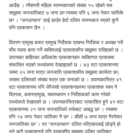
आउँछ । त्यैसगरी महिला स्तम्भकारको संख्या १५ रहेको यस
समूहमा जनजातिबाट ७ जना छन्‍ त्यसमा पनि ६ जना नेवार जातिकै
छन्‍ । 'जनउत्थान' लाई छाडेर हेर्दा दलित स्तम्भकार भएको कुनै
पनि प्रकाशन छैन ।
वितरण प्रमुख बजार प्रमुख निर्देशक प्रबन्ध निर्देशक र अध्यक्ष गरी
पाँच पदमा काम गर्ने व्यक्तिलाई प्रकाशकीय समूहमा राखिएको छ ।
उपत्यका बाहिरका अधिकांश प्रकाशनहरु व्यक्तिगत प्रयासमा
संचालित भएको तथ्यांकमा देखाइएको छ । ७३ वटा प्रकाशनमा
जम्मा २५ जना मात्र जनजाति प्रकाशकीय समूहमा कार्यरत छन्‍,
जसमा दलितको संख्या मात्र एक जनाको छ । उपत्यकाभित्र ४१
वटा प्रकाशनमा पनि धेरैजसो प्रकाशनहरुमा प्रकाशक स्वय नै
वितरक, बजारप्रमुख, व्यवस्थापन र निर्देशकको काम गरेको
तथ्यांकले देखाएको छ । उपत्यकाभित्रबाट प्रकाशित हुने ४१ वटा
प्रकाशनमा २१ जना जनजातिको तर्फबाट आबद्ध छन्‍ । त्यसमा
पनि १४ जना नेवार जातिका नै छन्‍ । बाँकी ७ जना मात्र गैरनेवार
जनजातिका छन्‍ । तर 'जनउत्थान' दलित पत्रिकालाई छोड्ने् हो
भने कुनै प्रकाशनले पनि प्रकाशीय समूहमा दलित जातिबाट