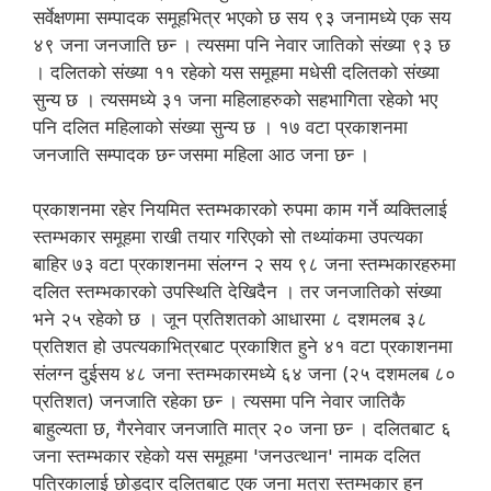
सर्वेक्षणमा सम्पादक समूहभित्र भएको छ सय ९३ जनामध्ये एक सय
४९ जना जनजाति छन्‍ । त्यसमा पनि नेवार जातिको संख्या ९३ छ
। दलितको संख्या ११ रहेको यस समूहमा मधेसी दलितको संख्या
सुन्य छ । त्यसमध्ये ३१ जना महिलाहरुको सहभागिता रहेको भए
पनि दलित महिलाको संख्या सुन्य छ । १७ वटा प्रकाशनमा
जनजाति सम्पादक छन्‍ जसमा महिला आठ जना छन्‍ ।
प्रकाशनमा रहेर नियमित स्तम्भकारको रुपमा काम गर्ने व्यक्तिलाई
स्तम्भकार समूहमा राखी तयार गरिएको सो तथ्यांकमा उपत्यका
बाहिर ७३ वटा प्रकाशनमा संलग्न २ सय ९८ जना स्तम्भकारहरुमा
दलित स्तम्भकारको उपस्थिति देखिदैन । तर जनजातिको संख्या
भने २५ रहेको छ । जून प्रतिशतको आधारमा ८ दशमलब ३८
प्रतिशत हो उपत्यकाभित्रबाट प्रकाशित हुने ४१ वटा प्रकाशनमा
संलग्न दुईसय ४८ जना स्तम्भकारमध्ये ६४ जना (२५ दशमलब ८०
प्रतिशत) जनजाति रहेका छन्‍ । त्यसमा पनि नेवार जातिकै
बाहुल्यता छ, गैरनेवार जनजाति मात्र २० जना छन्‍ । दलितबाट ६
जना स्तम्भकार रहेको यस समूहमा 'जनउत्थान' नामक दलित
पत्रिकालाई छोड्दार दलितबाट एक जना मत्रा स्तम्भकार हुन