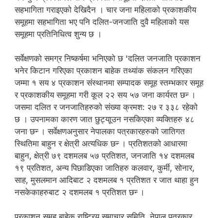
सहभागिता गराइएको देखिदैन । चार जना महिलाको प्रकाशकीय
समूहमा सहभागिता भए पनि दलित-जनजाति दुवै महिलाको यस
समूहमा प्रतिनिधित्व शुन्य छ ।
सर्वेक्षणको समग्र निष्कर्षमा भनिएको छ 'दलित जनजाति प्रकाशन
भनेर किटान गरिएका प्रकाशन बाहेक तथ्यांक संकलन गरिएका
जम्मा १ सय ४ प्रकाशन संस्थानमा सम्पादक समूह स्तम्भकार समूह
र प्रकाशकीय समूहमा गरी कूल २२ सय ५७ जना कार्यरत छन्‍ ।
जसमा दलित र जनजातिहरुको संख्या क्रमश: २७ र ३३८ रहेको
छ । उपनामका कारण जात छुट्याूउन नसकिएका व्यक्तिहरु ४८
जना छन्‍ । सर्वेक्षणअनुसार नेपालका पत्रकारहरुको जातिगत
स्थितिमा बाहुन र क्षेत्री अत्यधिक छन्‍ । प्रतिशतको आधारमा
बाहुन, क्षेत्री ७९ दशमलब ५७ प्रतिशत, जनजाति १४ दशमलब
१९ प्रतिशत, अन्य पिछाडिएका जातिहरु कलवार, कुर्मी, सोनार,
साह, मुसलमान आदिबाट २ दशमलब १ प्रतिशत र जात थाहा हुन
नसकेकाहरुबाट २ दशमलब १ प्रतिशत छन्‍ ।
प्रकाशन समूह बाहेक राष्ट्रिय समाचार समिति, नेपाल पत्रकार