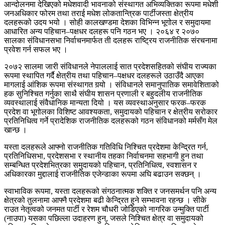
आन्दोलनमा देखिएको मधेशवादी भावनाको संस्थागत अभिव्यक्तिका रूपमा मधेशी
जनअधिकार फोरम तथा तराई मधेश लोकतान्त्रिक पार्टीजस्ता क्षेत्रीय
दलहरूको उदय भयो । सोही कालखण्डमा देशका विभिन्न भूगोल र समुदायमा
आधारित अन्य पहिचान–पक्षधर दलहरू पनि गठन भए । २०६४ र २०७०
सालका संविधानसभा निर्वाचनमार्फत ती दलहरू राष्ट्रिय राजनीतिक संरचनामा
प्रवेश गर्न सफल भए ।
२०७२ सालमा जारी संविधानले नेपाललाई सात प्रदेशसहितको संघीय राज्यका
रूपमा स्थापित गर्दै क्षेत्रीय तथा पहिचान–पक्षधर दलहरूले उठाउँदै आएका
मागलाई आंशिक रूपमा संस्थागत गर्‍यो । संविधानले समानुपातिक समावेशिताको
हक सुनिश्चित गर्नुका साथै संघीय शासन प्रणाली र बहुदलीय राजनीतिक
व्यवस्थालाई संवैधानिक मान्यता दियो । यस व्यवस्थाअनुसार फरक–फरक
प्रदेश वा भूगोलका विशिष्ट आवश्यकता, समुदायको पहिचान र क्षेत्रीय सरोकार
प्रतिनिधित्व गर्ने प्रादेशिक राजनीतिक दलहरूको गठन संविधानको मर्मसँग मेल
खान्छ ।
यस्ता दलहरूले आफ्नो राजनीतिक गतिविधि निश्चित प्रदेशमा केन्द्रित गर्न,
प्रतिनिधिसभा, प्रदेशसभा र स्थानीय तहका निर्वाचनमा सहभागी हुन तथा
सम्बन्धित प्रदेशभित्रका समुदायको पहिचान, प्रतिनिधित्व, स्वशासन र
अधिकारका मुद्दालाई राजनीतिक एजेन्डाका रूपमा अघि बढाउन सक्छन् ।
स्वाभाविक रूपमा, यस्ता दलहरूको संगठनात्मक शक्ति र जनसमर्थन पनि अन्य
क्षेत्रको तुलनामा आफ्नै प्रदेशमा बढी केन्द्रित हुने सम्भावना रहन्छ । सीके
राउत नेतृत्वको जनमत पार्टी र रेशम चौधरी जोडिएको नागरिक उन्मुक्ति पार्टी
(नाउपा) यसका पछिल्ला उदाहरण हुन्, जसले निश्चित क्षेत्र वा समुदायको