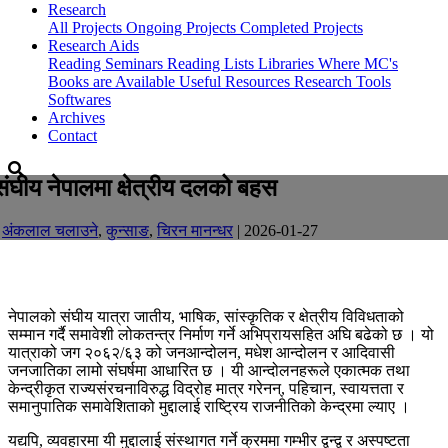
Research
All Projects
Ongoing Projects
Completed Projects
Research Aids
Reading Seminars
Reading Lists
Libraries Where MC's
Books are Available
Useful Resources
Research Tools
Softwares
Archives
Contact
संघीय नेपालमा क्षेत्रीय दलको बहस
-
अंकलाल चलाउने
,
कुन्साङ
,
चिरन मानन्धर
| 2026-01-27
नेपालको संघीय यात्रा जातीय, भाषिक, सांस्कृतिक र क्षेत्रीय विविधताको
सम्मान गर्दै समावेशी लोकतन्त्र निर्माण गर्ने अभिप्रायसहित अघि बढेको छ । यो
यात्राको जग २०६२/६३ को जनआन्दोलन, मधेश आन्दोलन र आदिवासी
जनजातिका लामो संघर्षमा आधारित छ । यी आन्दोलनहरूले एकात्मक तथा
केन्द्रीकृत राज्यसंरचनाविरुद्ध विद्रोह मात्र गरेनन्, पहिचान, स्वायत्तता र
समानुपातिक समावेशिताको मुद्दालाई राष्ट्रिय राजनीतिको केन्द्रमा ल्याए ।
यद्यपि, व्यवहारमा यी मुद्दालाई संस्थागत गर्ने क्रममा गम्भीर द्वन्द्व र अस्पष्टता