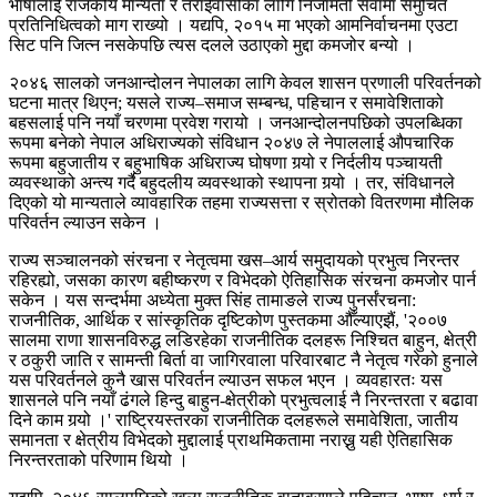
भाषालाई राजकीय मान्यता र तराईवासीका लागि निजामती सेवामा समुचित
प्रतिनिधित्वको माग राख्यो । यद्यपि, २०१५ मा भएको आमनिर्वाचनमा एउटा
सिट पनि जित्न नसकेपछि त्यस दलले उठाएको मुद्दा कमजोर बन्यो ।
२०४६ सालको जनआन्दोलन नेपालका लागि केवल शासन प्रणाली परिवर्तनको
घटना मात्र थिएन; यसले राज्य–समाज सम्बन्ध, पहिचान र समावेशिताको
बहसलाई पनि नयाँ चरणमा प्रवेश गरायो । जनआन्दोलनपछिको उपलब्धिका
रूपमा बनेको नेपाल अधिराज्यको संविधान २०४७ ले नेपाललाई औपचारिक
रूपमा बहुजातीय र बहुभाषिक अधिराज्य घोषणा गर्‍यो र निर्दलीय पञ्चायती
व्यवस्थाको अन्त्य गर्दै बहुदलीय व्यवस्थाको स्थापना गर्‍यो । तर, संविधानले
दिएको यो मान्यताले व्यावहारिक तहमा राज्यसत्ता र स्रोतको वितरणमा मौलिक
परिवर्तन ल्याउन सकेन ।
राज्य सञ्चालनको संरचना र नेतृत्वमा खस–आर्य समुदायको प्रभुत्व निरन्तर
रहिरह्यो, जसका कारण बहीष्करण र विभेदको ऐतिहासिक संरचना कमजोर पार्न
सकेन । यस सन्दर्भमा अध्येता मुक्त सिंह तामाङले राज्य पुनर्संरचना:
राजनीतिक, आर्थिक र सांस्कृतिक दृष्टिकोण पुस्तकमा औँल्याएझैं, '२००७
सालमा राणा शासनविरुद्ध लडिरहेका राजनीतिक दलहरू निश्चित बाहुन, क्षेत्री
र ठकुरी जाति र सामन्ती बिर्ता वा जागिरवाला परिवारबाट नै नेतृत्व गरेको हुनाले
यस परिवर्तनले कुनै खास परिवर्तन ल्याउन सफल भएन । व्यवहारतः यस
शासनले पनि नयाँ ढंगले हिन्दु बाहुन-क्षेत्रीको प्रभुत्वलाई नै निरन्तरता र बढावा
दिने काम गर्‍यो ।' राष्ट्रियस्तरका राजनीतिक दलहरूले समावेशिता, जातीय
समानता र क्षेत्रीय विभेदको मुद्दालाई प्राथमिकतामा नराख्नु यही ऐतिहासिक
निरन्तरताको परिणाम थियो ।