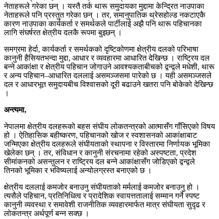
नेताहरूले गरेका छन् । यस्तै तर्क थारू समुदायका मुद्दामा केन्द्रित नाउपाका
नेताहरूले पनि प्रस्तुत गरेका छन् । तर, समानुपातिक थ्रेसहोल्ड नकटाएकै
कारण नाउपाका कार्यकर्ता र समर्थकले पार्टीलाई अझै पनि थारू पहिचानका
लागि संघर्षरत क्षेत्रीय दलकै रूपमा बुझ्छन् ।
समग्रमा हेर्दा, कार्यकर्ता र समर्थकको दृष्टिकोणमा क्षेत्रीय दलको परिभाषा
कानुनी हैसियतभन्दा मुद्दा, आधार र व्यवहारमा आधारित देखिन्छ । राष्ट्रिय दल
बन्ने आकांक्षा र क्षेत्रीय पहिचान जोगाउने आवश्यकताबीचको द्वन्द्वले मधेशी, थारू
र अन्य पहिचान–आधारित दललाई असमञ्जसमा पारेको छ । यही असमञ्जसले
दल र आधारभूत समुदायबीच विश्वासको दूरी बढाउने खतरा पनि बोकेको देखिन्छ
।
अन्त्यमा,
नेपालमा क्षेत्रीय दलहरूको बहस संघीय लोकतन्त्रको आत्मासँग गाँसिएको विषय
हो । ऐतिहासिक बहीष्करण, पहिचानको खोज र स्वशासनको आकांक्षाबाट
जन्मिएका क्षेत्रीय दलहरूले संघीयताको स्थापना र विस्तारमा निर्णायक भूमिका
खेलेका छन् । तर, संविधान र कानुनी संरचनामा रहेको अस्पष्टता, प्रदेश
सीमांकनको असन्तुलन र राष्ट्रिय दल बन्ने आकांक्षासँग जोडिएको द्वन्द्वले
तिनको भूमिका र भविष्यलाई अन्योलग्रस्त बनाएको छ ।
क्षेत्रीय दललाई कमजोर बनाउनु संघीयताको मर्मलाई कमजोर बनाउनु हो ।
त्यसैले पहिचान, प्रतिनिधित्व र प्रादेशिक स्वायत्ततालाई सम्मान गर्ने स्पष्ट
कानुनी व्यवस्था र समावेशी राजनीतिक व्यवहारमार्फत मात्र संघीयता सुदृढ र
लोकतन्त्र अर्थपूर्ण बन्न सक्छ ।