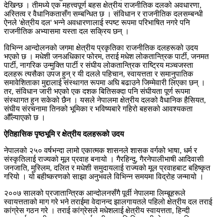
देखिन्छ । तीमध्ये एक महत्त्वपूर्ण बहस क्षेत्रीय राजनीतिक दलको अवधारणा,
अस्तित्व र वैधानिकतासँग सम्बन्धित छ । संविधान र राजनीतिक दलसम्बन्धी
ऐनले 'क्षेत्रीय दल' भन्ने अवधारणालाई स्पष्ट रूपमा परिभाषित नगरे पनि
राजनीतिक अभ्यासमा यस्ता दल सक्रिय छन् ।
विभिन्न आन्दोलनको जगमा क्षेत्रीय प्रकृतिका राजनीतिक दलहरूको उदय
भएको छ । मधेशी जनअधिकार फोरम, तराई मधेश लोकतान्त्रिक पार्टी, जनमत
पार्टी, नागरिक उन्मुक्ति पार्टी र संघीय लोकतान्त्रिक राष्ट्रिय मञ्चजस्ता
दलहरू त्यसैका उपज हुन् र यी दलले पहिचान, स्वायत्तता र समानुपातिक
समावेशिताका मुद्दालाई संस्थागत रूपमा अघि बढाउने जिम्मेवारी लिएका छन् ।
तर, संविधान जारी भएको एक दशक बितिसक्दा पनि संघीयता पूर्ण रूपमा
संस्थागत हुन सकेको छैन । यसले नेपालमा क्षेत्रीय दलको वैधानिक हैसियत,
संघीय संरचनामा तिनको भूमिका र भविष्यबारे गहिरो बहसको आवश्यकता
औँल्याएको छ ।
ऐतिहासिक पृष्ठभूमि र क्षेत्रीय दलहरूको उदय
नेपालको २५० वर्षभन्दा लामो एकात्मक शासनले शासक वर्गको भाषा, धर्म र
संस्कृतिलाई राज्यको मूल प्रवाह बनायो । गैरहिन्दु, गैरनेपालीभाषी आदिवासी
जनजाति, मुस्लिम, दलित र मधेशी समुदायलाई राज्यको मूल प्रवाहबाट बहिष्कृत
गरियो । यो बहीष्करणको साझा अनुभवले विभिन्न समयमा विद्रोह जन्मायो ।
२००७ सालको प्रजातान्त्रिक आन्दोलनसँगै पूर्वी नेपालमा लिम्बूहरूले
स्वायत्तताको माग गरे भने तराईमा वेदानन्द झालगायतले पहिलो क्षेत्रीय दल तराई
कांग्रेस गठन गरे । तराई कांग्रेसले मधेशलाई क्षेत्रीय स्वायत्तता, हिन्दी