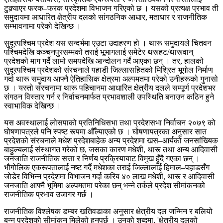
टुक्र्याएर फरक–फरक प्रदेशमा विभाजन गरिएको छ । यसको प्रत्यक्ष प्रभाव ती
समुदायमा आधारित क्षेत्रीय दलको सांगठनिक आधार, मताधार र राजनीतिक
सम्भावनामा परेको देखिन्छ ।
सुदूरपश्चिम प्रदेश यस सन्दर्भमा एउटा उदाहरण हो । थारू समुदायले चितवन
पश्चिमदेखि कञ्चनपुरसम्मको तराई भूभागलाई समेटेर थरूहट/थारूवान्
प्रदेशको माग गर्दै लामो समयदेखि आन्दोलन गर्दै आएका छन् । तर, हालको
सुदूरपश्चिम प्रदेशको संरचनाले पहाडी जिल्लासहितको मिश्रित भूगोल निर्माण
गर्दा थारू समुदाय आफ्नै ऐतिहासिक क्षेत्रमा अल्पमतमा परेको उनीहरूको गुनासो
छ । यस्तो संरचनामा थारू पहिचानमा आधारित क्षेत्रीय दलले सम्पूर्ण प्रदेशभर
संगठन विस्तार गर्न र निर्वाचनमार्फत प्रभावशाली उपस्थिति बनाउन कठिन हुने
स्वाभाविक देखिन्छ ।
यस अवस्थालाई लोसपाको प्रतिनिधिसभा तथा प्रदेशसभा निर्वाचन २०७९ को
घोषणापत्रले पनि स्पष्ट रूपमा औँल्याएको छ । घोषणापत्रका अनुसार सात
प्रदेशको संरचनाले मधेश प्रदेशबाहेक अन्य प्रदेशमा खस–आर्यको जनसांख्यिक
बाहुल्यलाई संस्थागत गरेको छ, जसका कारण मधेशी, थारू तथा अन्य आदिवासी
जनजाति राजनीतिक सत्ता र निर्णय प्रक्रियाबाट विमुख हुँदै गएका छन् ।
भौगोलिक एकरूपतालाई नष्ट गर्दै मधेशका तराई जिल्लालाई हिमाल–पहाडसँग
जोडेर विभिन्न प्रदेशमा विभाजन गर्दा करिब ४० लाख मधेशी, थारू र आदिवासी
जनजाति आफ्नै भूमिमा अल्पमतमा परेका छन् भन्ने तर्कले प्रदेश सीमांकनको
राजनीतिक प्रभाव उजागर गर्छ ।
राजनीतिक विश्लेषक डम्बर खतिवडाका अनुसार क्षेत्रीय दल जन्मिन र बलियो
बन्न प्रदेशको सीमांकन मिलेको हुनुपर्छ । उनको शब्दमा, 'क्षेत्रीय दलको