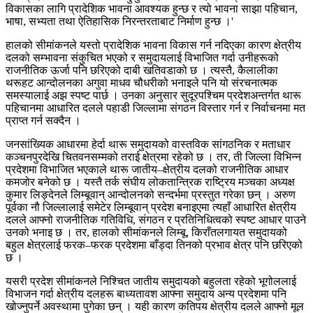
विकासका लागि प्रादेशिक भावना आवश्यक हुन्छ र त्यो भावना साझा पहिचान,
भाषा, सभ्यता तथा ऐतिहासिक निरन्तरताबाट निर्माण हुन्छ ।'
हालको सीमांकनले यस्तो प्रादेशिक भावना विकास गर्न नदिएका कारण क्षेत्रीय
दलको सम्भावना संकुचित भएको र समुदायलाई विभाजित गर्दा उनीहरूको
राजनीतिक ऊर्जा पनि छरिएको दाबी खतिवडाको छ । त्यस्तै, कैलालीका
थरूहट आन्दोलनका अगुवा माधव चौधरीको भनाइले पनि यो संरचनात्मक
समस्यालाई अझ स्पष्ट पार्छ । उनका अनुसार सुदूरपश्चिम प्रदेशअन्तर्गत थारू
पहिचानमा आधारित दलले पहाडी जिल्लामा संगठन विस्तार गर्न र निर्वाचनमा मत
प्राप्त गर्न सक्दैन ।
जनसांख्यिक आधारमा हेर्दा थारू समुदायको वास्तविक सांगठनिक र मताधार
कञ्चनपुरदेखि चितवनसम्मको तराई क्षेत्रमा रहेको छ । तर, ती जिल्ला विभिन्न
प्रदेशमा विभाजित भएकाले थारू जातीय–क्षेत्रीय दलको राजनीतिक आधार
कमजोर बनेको छ । यस्तै तर्क संघीय लोकतान्त्रिक राष्ट्रिय मञ्चका अध्यक्ष
कुमार लिङ्देनले लिम्बूवान् आन्दोलनको सन्दर्भमा प्रस्तुत गरेका छन् । अरुण
पूर्वका नौ जिल्लालाई समेटेर लिम्बूवान् प्रदेश बनाइएमा त्यहाँ आधारित क्षेत्रीय
दलले आफ्नो राजनीतिक गतिविधि, संगठन र प्रतिनिधित्वको स्पष्ट आधार पाउने
उनको भनाइ छ । तर, हालको सीमांकनले लिम्बू, किराँतलगायत समुदायको
बहुल क्षेत्रलाई फरक–फरक प्रदेशमा बाँड्दा तिनको प्रभाव क्षेत्र पनि छरिएको
छ ।
यसरी प्रदेश सीमांकनले निश्चित जातीय समुदायको बहुलता रहेको भूगोललाई
विभाजन गर्दा क्षेत्रीय दलहरू बाध्यतावश आफ्ना समुदाय अन्य प्रदेशमा पनि
खोज्नुपर्ने अवस्थामा पुगेका छन् । यही कारण कतिपय क्षेत्रीय दलले आफ्नो मूल