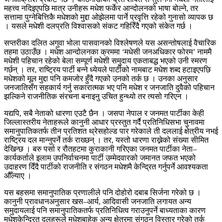
महत्त्व नदिइएपछि मात्र उनीहरू मधेश फर्केर आन्दोलनको भाषा बोल्ने, तर
सत्तामा पुग्नेबित्तिकै मधेशको मुद्दा ओझेलमा पार्ने प्रवृत्ति रहेको गुनासो व्यापक छ
। यसले मधेशी दलप्रति विश्वासको संकट गहिरिँदै गएको संकेत गर्छ ।
सप्तरीका दलित अगुवा भोला पासवानको विश्लेषणले यस असन्तोषलाई वैचारिक
तहमा उठाउँछ । मधेश आन्दोलनका क्रममा ‘मधेसी जनअधिकार फोरम’ नाममै
मधेशी पहिचान रहेको बेला सम्पूर्ण मधेशी समुदाय एकताबद्ध भएको उनी स्मरण
गर्छन् । तर, राष्ट्रिय पार्टी बन्ने ध्येयले पार्टीको नामबाट मधेश शब्द हटाइएपछि
मधेशको मूल मुद्दा पनि कमजोर हुँदै गएको उनको तर्क छ । उनका अनुसार
जनजातिसँग सहकार्य गर्नु सकारात्मक भए पनि मधेश र जनजाति दुवैको पहिचान
झल्किने राजनीतिक संरचना बनाइनु उचित हुन्थ्यो तर त्यसो गरिएन ।
यद्यपि, सबै नेताको धारणा एउटै छैन । जसपा नेपाल र जनमत पार्टीका केही
जिल्लास्तरीय नेताहरूले कानुनी आधार प्रस्तुत गर्दै प्रतिनिधिसभा चुनावमा
समानुपातिकतर्फ तीन प्रतिशत थ्रेसहोल्ड पार गरेकाले ती दललाई क्षेत्रीय नभई
राष्ट्रिय दल मान्नुपर्ने तर्क राख्छन् । तर, यस्तो धारणा राख्नेको संख्या सीमित
देखिन्छ । बरु पर्सा र रौतहटमा कुराकानी गरिएका जनमत पार्टीका नेता–
कार्यकर्ताले इलाम उपनिर्वाचनमा पार्टी उम्मेदवारको जमानत जफत भएको
उदाहरण दिँदै पार्टीको राजनीति र संगठन मधेशमै केन्द्रित गर्नुपर्ने आवश्यकता
औँल्याए ।
यस बहसमा समानुपातिक प्रणालीले पनि दोहोरो दबाब सिर्जना गरेको छ ।
कानुनी प्रावधानअनुसार खस–आर्य, आदिवासी जनजाति लगायत अन्य
समुदायलाई पनि समानुपातिकतर्फ प्रतिनिधित्व गराउनुपर्ने बाध्यताका कारण
मधेशकेन्द्रित दलहरूले मधेशबाहेक अन्य क्षेत्रमा संगठन विस्तार गरेको तर्क