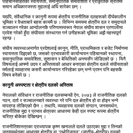
पहिचानसहितको स्वायत्तता, समानुपातिक समावेशिता र प्राकृतिक स्रोतमा
समान अधिकारजस्ता मुद्दालाई अघि सारेका छन् ।
यद्यपि, संवैधानिक र कानुनी रूपमा क्षेत्रीय राजनीतिक दलहरूको दीर्घकालीन
भूमिका र वैधताबारे बहस कायमै छ । विभिन्न समयमा क्षेत्रीय दल र समुदायले
सञ्चालन गरेका आन्दोलनकै परिणामस्वरूप नेपाल संघीय शासन प्रणालीमा
प्रवेश गरेको हुँदा संघीयता संस्थागत गर्न उनीहरूको भूमिका अझै महत्त्वपूर्ण
रहन्छ ।
संघीय व्यवस्थाअन्तर्गत प्रदेशलाई कानुन, नीति, प्राथमिकता र बजेट निर्माणमा
स्वायत्तता दिइएको छ, जसको प्रभावकारी कार्यान्वयन पहिचानको स्थापना,
समानुपातिक समावेशिता, सुशासन र बेथितिको अन्त्यसँग जोडिएको छ । यिनै
विषयलाई आफ्नो उदय र अस्तित्वको आधार बनाएका क्षेत्रीय दलले संघीयताको
मर्मलाई व्यवहारमा कसरी कार्यान्वयन गरिरहेका छन् भन्ने प्रश्न पनि बहसकै
विषय बनेको छ ।
कानुनी अस्पष्टता र क्षेत्रीय दलको अस्तित्व
नेपालको संविधान र राजनीतिक दलसम्बन्धी ऐन, २०७३ ले राजनीतिक दलको
गठन, दर्ता र सञ्चालनबारे व्यवस्था गरे पनि दल क्षेत्रीय हो वा होइन भन्ने
मापदण्ड तोकिएको छैन । तथापि, व्यवहारमा दलको संगठन, जनसमर्थन,
राजनीतिक मुद्दा र प्रभाव क्षेत्रका आधारमा केही दल स्पष्ट रूपमा क्षेत्रीय
चरित्र बोकेका देखिन्छन् ।
राजनीतिशास्त्रका प्राध्यापक कृष्ण खनालले दलले उठाएका मुद्दा र तिनको
जनसमर्थनका आधारमा क्षेत्रीय वा ‘एथ्नोरिजनल’ (जातीय–क्षेत्रीय) दलको