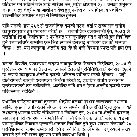
पहिचान गर्न सकिने तर्क अघि सारेका छन् (मधेश अध्ययन २) । उनका अनुसार,
नाममा मात्र क्षेत्रीय वा जातीय संकेत हुनु पर्याप्त आधार होइन; वास्तविक
राजनीतिक अभ्यास र मुद्दा नै निर्णायक हुन्छन् ।
संविधानको धारा २६९ ले राजनीतिक दलको गठन, दर्ता र सञ्चालन संघीय
कानुनअनुसार हुने व्यवस्था गरेको छ । राजनीतिक दलसम्बन्धी ऐन, २०७३ ले
प्रतिनिधिसभा निर्वाचनमा ३ प्रतिशत समानुपातिक मत र पहिलो हुने निर्वाचित
हुने प्रणालीतर्फ कम्तीमा एक सिट ल्याउने दललाई 'राष्ट्रिय दल'को मान्यता
दिन्छ । तर, यस कानुनमा 'क्षेत्रीय दल' के हो भन्ने विषयमा स्पष्ट परिभाषा छैन
।
यसको विपरीत, प्रदेशसभा सदस्य समानुपातिक निर्वाचन निर्देशिका, २०७४ ले
प्रदेशस्तरमा १.५ प्रतिशत मत ल्याउने दललाई प्रतिनिधित्वको अवसर दिएको
छ, जसले व्यवहारमा क्षेत्रीय दलको अस्तित्व स्वीकार गरेको देखिन्छ । यही
दोहोरोपनले कानुनी अस्पष्टता सिर्जना गरेको छ, एकातिर संघीय संरचनामा
प्रदेशस्तरको दल स्वीकारिने, अर्कातिर संविधान र ऐनमा क्षेत्रीय दलको स्पष्ट
परिकल्पना नदेखिने ।
स्थापित राष्ट्रिय दलको तुलनामा क्षेत्रीय दलको प्रभाव खासखास स्थानमा
सीमित हुन्छ । उनीहरूको संगठन र जनसमर्थन पनि त्यहीँ केन्द्रित हुन्छ । यही
तथ्यलाई ध्यानमा राखेर संविधानसभा निर्वाचन ऐन, २०६४ मा क्षेत्रीय दललाई
सहज हुने गरी व्यवस्था गरिएको थियो । सो ऐनको दफा ७ को उपदफा १४ मा
समानुपातिक निर्वाचन प्रणालीअन्तर्गत निर्वाचित हुने कुल सदस्य संख्याको २०
प्रतिशतभन्दा कममा उम्मेदवारी दिने राजनीतिक दलले महिला र पुरुषको संख्या
बराबरी हुने गरी मात्र बुझाउन सक्ने व्यवस्था थियो ।