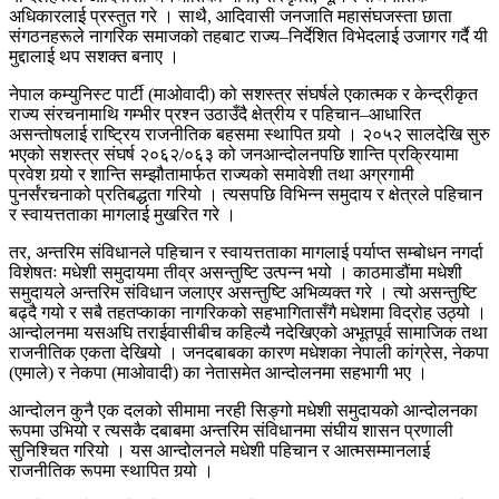
अधिकारलाई प्रस्तुत गरे । साथै, आदिवासी जनजाति महासंघजस्ता छाता
संगठनहरूले नागरिक समाजको तहबाट राज्य–निर्देशित विभेदलाई उजागर गर्दै यी
मुद्दालाई थप सशक्त बनाए ।
नेपाल कम्युनिस्ट पार्टी (माओवादी) को सशस्त्र संघर्षले एकात्मक र केन्द्रीकृत
राज्य संरचनामाथि गम्भीर प्रश्न उठाउँदै क्षेत्रीय र पहिचान–आधारित
असन्तोषलाई राष्ट्रिय राजनीतिक बहसमा स्थापित गर्‍यो । २०५२ सालदेखि सुरु
भएको सशस्त्र संघर्ष २०६२/०६३ को जनआन्दोलनपछि शान्ति प्रक्रियामा
प्रवेश गर्‍यो र शान्ति सम्झौतामार्फत राज्यको समावेशी तथा अग्रगामी
पुनर्संरचनाको प्रतिबद्धता गरियो । त्यसपछि विभिन्न समुदाय र क्षेत्रले पहिचान
र स्वायत्तताका मागलाई मुखरित गरे ।
तर, अन्तरिम संविधानले पहिचान र स्वायत्तताका मागलाई पर्याप्त सम्बोधन नगर्दा
विशेषतः मधेशी समुदायमा तीव्र असन्तुष्टि उत्पन्न भयो । काठमाडौंमा मधेशी
समुदायले अन्तरिम संविधान जलाएर असन्तुष्टि अभिव्यक्त गरे । त्यो असन्तुष्टि
बढ्दै गयो र सबै तहतप्काका नागरिकको सहभागितासँगै मधेशमा विद्रोह उठ्यो ।
आन्दोलनमा यसअघि तराईवासीबीच कहिल्यै नदेखिएको अभूतपूर्व सामाजिक तथा
राजनीतिक एकता देखियो । जनदबाबका कारण मधेशका नेपाली कांग्रेस, नेकपा
(एमाले) र नेकपा (माओवादी) का नेतासमेत आन्दोलनमा सहभागी भए ।
आन्दोलन कुनै एक दलको सीमामा नरही सिङ्गो मधेशी समुदायको आन्दोलनका
रूपमा उभियो र त्यसकै दबाबमा अन्तरिम संविधानमा संघीय शासन प्रणाली
सुनिश्चित गरियो । यस आन्दोलनले मधेशी पहिचान र आत्मसम्मानलाई
राजनीतिक रूपमा स्थापित गर्‍यो ।