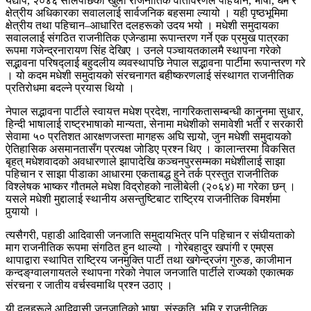
यद्यपि, २०४६ सालपछिको खुला राजनीतिक वातावरणले पहिचान, भाषा, धर्म र
क्षेत्रीय अधिकारका सवाललाई सार्वजनिक बहसमा ल्यायो । यही पृष्ठभूमिमा
क्षेत्रीय तथा पहिचान–आधारित दलहरूको उदय भयो । मधेशी समुदायका
सवाललाई संगठित राजनीतिक एजेन्डामा रूपान्तरण गर्ने एक प्रमुख पात्रका
रूपमा गजेन्द्रनारायण सिंह देखिए । उनले पञ्चायतकालमै स्थापना गरेको
सद्भावना परिषद्लाई बहुदलीय व्यवस्थापछि नेपाल सद्भावना पार्टीमा रूपान्तरण गरे
। यो कदम मधेशी समुदायको संरचनागत बहीष्करणलाई संस्थागत राजनीतिक
प्रतिरोधमा बदल्ने प्रयास थियो ।
नेपाल सद्भावना पार्टीले स्वायत्त मधेश प्रदेश, नागरिकतासम्बन्धी कानुनमा सुधार,
हिन्दी भाषालाई राष्ट्रभाषाको मान्यता, सेनामा मधेशीको समावेशी भर्ती र सरकारी
सेवामा ५० प्रतिशत आरक्षणजस्ता मागहरू अघि सार्‍यो, जुन मधेशी समुदायको
ऐतिहासिक असमानतासँग प्रत्यक्ष जोडिए प्रश्न थिए । कालान्तरमा विकसित
बृहत् मधेशवादको अवधारणाले झापादेखि कञ्चनपुरसम्मका मधेशीलाई साझा
पहिचान र साझा पीडाका आधारमा एकताबद्ध हुने तर्क प्रस्तुत राजनीतिक
विश्लेषक भाष्कर गौतमले मधेश विद्रोहको नालीबेली (२०६४) मा गरेका छन् ।
यसले मधेशी मुद्दालाई स्थानीय असन्तुष्टिबाट राष्ट्रिय राजनीतिक विमर्शमा
पुर्‍यायो ।
त्यसैगरी, पहाडी आदिवासी जनजाति समुदायभित्र पनि पहिचान र संघीयताको
माग राजनीतिक रूपमा संगठित हुन थाल्यो । गोरेबहादुर खपांगी र एमएस
थापाद्वारा स्थापित राष्ट्रिय जनमुक्ति पार्टी तथा खगेन्द्रजंग गुरुङ, काजीमान
कन्दङ्‌ग्वालगायतले स्थापना गरेको नेपाल जनजाति पार्टीले राज्यको एकात्मक
संरचना र जातीय वर्चस्वमाथि प्रश्न उठाए ।
यी दलहरूले आदिवासी जनजातिको भाषा, संस्कृति, भूमि र राजनीतिक