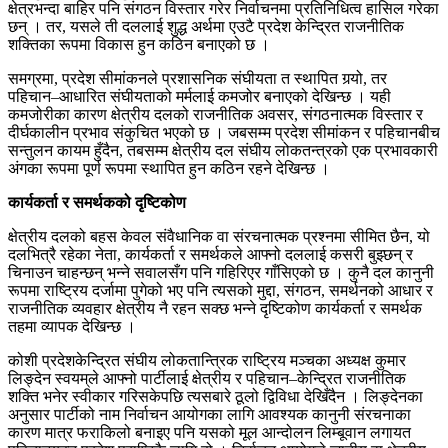
क्षेत्रभन्दा बाहिर पनि संगठन विस्तार गरेर निर्वाचनमा प्रतिनिधित्व हासिल गरेका
छन् । तर, यसले ती दललाई शुद्ध अर्थमा एउटै प्रदेश केन्द्रित राजनीतिक
शक्तिका रूपमा विकास हुन कठिन बनाएको छ ।
समग्रमा, प्रदेश सीमांकनले प्रशासनिक संघीयता त स्थापित गर्‍यो, तर
पहिचान–आधारित संघीयताको मर्मलाई कमजोर बनाएको देखिन्छ । यही
कमजोरीका कारण क्षेत्रीय दलको राजनीतिक अवसर, संगठनात्मक विस्तार र
दीर्घकालीन प्रभाव संकुचित भएको छ । जबसम्म प्रदेश सीमांकन र पहिचानबीच
सन्तुलन कायम हुँदैन, तबसम्म क्षेत्रीय दल संघीय लोकतन्त्रको एक प्रभावकारी
अंगका रूपमा पूर्ण रूपमा स्थापित हुन कठिन रहने देखिन्छ ।
कार्यकर्ता र समर्थकको दृष्टिकोण
क्षेत्रीय दलको बहस केवल संवैधानिक वा संरचनात्मक प्रश्नमा सीमित छैन, यो
दलभित्रै रहेका नेता, कार्यकर्ता र समर्थकले आफ्नो दललाई कसरी बुझ्छन् र
चिनाउन चाहन्छन् भन्ने सवालसँग पनि गहिरिएर गाँसिएको छ । कुनै दल कानुनी
रूपमा राष्ट्रिय दर्जामा पुगेको भए पनि त्यसको मुद्दा, संगठन, समर्थनको आधार र
राजनीतिक व्यवहार क्षेत्रीय नै रहन सक्छ भन्ने दृष्टिकोण कार्यकर्ता र समर्थक
तहमा व्यापक देखिन्छ ।
कोशी प्रदेशकेन्द्रित संघीय लोकतान्त्रिक राष्ट्रिय मञ्चका अध्यक्ष कुमार
लिङ्देन स्वयम्‌ले आफ्नो पार्टीलाई क्षेत्रीय र पहिचान–केन्द्रित राजनीतिक
शक्ति भनेर स्वीकार गरिसकेपछि त्यसबारे ठूलो द्विविधा देखिँदैन । लिङ्देनका
अनुसार पार्टीको नाम निर्वाचन आयोगका लागि आवश्यक कानुनी संरचनाका
कारण मात्र फराकिलो बनाइए पनि यसको मूल आन्दोलन लिम्बूवान लगायत