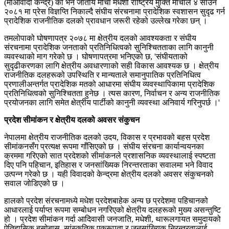
(माओवादी केन्द्र) को भने जातीय मोर्चा मधेशी राष्ट्रिय मुक्ति मोर्चाले ४ साउन
२०८१ मा प्रेस विज्ञप्ति निकाल्दै संघीय संरचनामा प्रादेशिक स्वशासन सुदृढ गर्न
प्रादेशिक राजनीतिक दलको प्रावधान जरूरी रहेको उल्लेख गरेका छन् ।
तमलोपाको घोषणापत्र २०७८ मा क्षेत्रीय दलको आवश्यकता र संघीय
संरचनामा प्रादेशिक जनताको प्रतिनिधित्वको सुनिश्चितताका लागि कानुनी
व्यवस्थाको माग गरेको छ । घोषणापत्रमा भनिएको छ, 'संघीयताको
सुदृढीकरणका लागि क्षेत्रीय अवधारणाको सही विकास आवश्यक छ । क्षेत्रीय
राजनीतिक दलहरूको उपस्थिति र मान्यताले समानुपातिक प्रतिनिधित्व
प्रणालीअन्तर्गत प्रादेशिक मतको आधारमा संघीय व्यवस्थापिकामा प्रादेशिक
प्रतिनिधित्वको सुनिश्चितता हुनेछ । त्यस कारण, निर्वाचन र अन्य राजनीतिक
प्रयोजनका लागि समेत क्षेत्रीय पार्टीको कानुनी व्यवस्था अनिवार्य गरिनुपर्छ ।'
प्रदेश सीमांकन र क्षेत्रीय दलको अवसर संकुचन
नेपालमा क्षेत्रीय राजनीतिक दलको उदय, विकास र प्रभावको बहस प्रदेश
सीमांकनसँग प्रत्यक्ष रूपमा गाँसिएको छ । संघीय संरचना कार्यान्वयनका
क्रममा गरिएको सात प्रदेशको सीमांकनले प्रशासनिक व्यवस्थालाई स्पष्टता
दिए पनि पहिचान, इतिहास र जनसांख्यिक निरन्तरताका सवालमा भने विवाद
उत्पन्न गरेको छ । यही विवादको केन्द्रमा क्षेत्रीय दलको अवसर संकुचनको
सवाल जोडिएको छ ।
हालको प्रदेश संरचनामध्ये मधेश प्रदेशबाहेक अन्य छ प्रदेशमा पहिचानको
आधारलाई पर्याप्त रूपमा सम्बोधन नगरिएको क्षेत्रीय दलहरूको मुख्य असन्तुष्टि
हो । प्रदेश सीमांकन गर्दा आदिवासी जनजाति, मधेशी, थारूलगायत समुदायको
ऐतिहासिक बसोबास, सांस्कृतिक एकरूपता र जनसांख्यिक निरन्तरतालाई