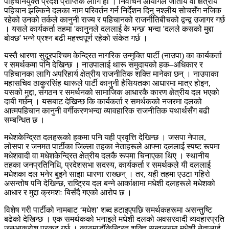
पहिचानयुक्त प्रदेश प्राप्तिकै लागि हो । निर्वाचन आयोगले जातीय वा क्षेत्रीय
पहिचान झल्किने दलका नाम परिवर्तन गर्न निर्देशन दिनु नश्लीय सोचसँग नजिक
रहेको उनको तर्कले कानुनी राज्य र पहिचानको राजनीतिबीचको द्वन्द्व उजागर गर्छ
। यसले कार्यकर्ता तहमा 'कानुनले दललाई के भन्छ' भन्दा 'दलले कसको मुद्दा
बोक्छ' भन्ने प्रश्न बढी महत्त्वपूर्ण रहेको संकेत गर्छ ।
यस्तै धारणा सुदूरपश्चिम केन्द्रित नागरिक उन्मुक्ति पार्टी (नाउपा) का कार्यकर्ता
र समर्थकमा पनि देखिन्छ । नाउपालाई थारू समुदायको हक–अधिकार र
पहिचानका लागि अपरिहार्य क्षेत्रीय राजनीतिक शक्ति मानेका छन् । नाउपाका
महासचिव ठाकुरसिंह थारूले पार्टी कानुनी हैसियतका आधारमा मात्र होइन,
यसको मुद्दा, संगठन र समर्थनको सामाजिक आधारकै कारण क्षेत्रीय दल भएको
दाबी गर्छन् । यसबाट देखिन्छ कि कार्यकर्ता र समर्थकको नजरमा दलको
आत्मपहिचान कानुनी वर्गीकरणभन्दा व्यावहारिक राजनीतिक यथार्थसँग बढी
सम्बन्धित छ ।
मधेशकेन्द्रित दलहरूको हकमा पनि यही प्रवृत्ति देखिन्छ । जसपा नेपाल,
लोसपा र जनमत पार्टीका जिल्ला तहका नेताहरूले आफ्ना दललाई स्पष्ट रूपमा
मधेशवादी वा मधेशकेन्द्रित क्षेत्रीय दलकै रूपमा चिनाएका थिए । स्थानीय
तहका जनप्रतिनिधि, प्रदेशसभा सदस्य, कार्यकर्ता र समर्थकले यी दललाई
मधेशका दल भनेर बुझ्ने साझा धारणा राख्छन् । तर, यही तहमा एउटा गहिरो
असन्तोष पनि देखिन्छ, राष्ट्रिय दल बन्ने आकांक्षामा मधेशी दलहरूले मधेशको
आधार र मुद्दा क्रमशः बिर्संदै गएको आरोप छ ।
विशेष गरी पार्टीको नामबाट ‘मधेश’ शब्द हटाइएपछि समर्थकहरूमा असन्तुष्टि
बढेको देखिन्छ । एक समर्थकको भनाइले मधेशी दलको अवसरवादी व्यवहारप्रति
जनआक्रोश प्रकट गर्छ । काठमाडौंकेन्द्रित शक्ति सन्तुलनमा मधेशी नेतालाई