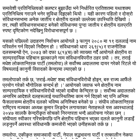
समावेशी प्रतिनिधित्वको क्लष्टर बुझाउँदा भने निर्धारित प्रतिशतमा यथाशक्य
प्रतिनिधित्व गराउने भनेर सुविधा दिइएको थियो । यही कारण पहिलो र दोस्रो
संविधानसभामा अनेक जातीय र क्षेत्रीय दलको उल्लेख्य उपस्थिति देखियो ।
तर, त्यही संविधानसभाबाट बनेको संविधानमा पुग्दा जातीय र क्षेत्रीय दलप्रति
स्पष्ट दृष्टिकोण नदेखिनु विरोधाभासपूर्ण छ ।
यसको पछिल्लो उदाहरण निर्वाचन आयोगले ३ फागुन २०८० मा १९ दललाई नाम
परिवर्तन गर्न दिएको निर्देशन हो । संविधानको धारा २६९(५) र राजनीतिक
दलसम्बन्धी ऐन, २०७३ को दफा ६(१)(च) को व्याख्या गर्दै आयोगले क्षेत्रीय वा
साम्प्रदायिक पहिचान झल्काउने नाम संविधानविपरीत ठहर गर्‍यो । तर, तराई
मधेश लोकतान्त्रिक पार्टी (तमलोपा) ले सर्वोच्च अदालतमा दायर गरेको रिटले यो
विषयलाई कानुनी विवादको केन्द्रमा ल्याएको छ ।
तमलोपाको तर्क छ, 'तराई–मधेश' शब्द संविधानविरोधी होइन, बरु राज्य आफैंले
प्रयोग गरेको भौगोलिक सन्दर्भ हो ।' आयोगको जवाफ भने क्षेत्रीय नाम
साम्प्रदायिक र संविधानविरोधी भएको दाबीमा केन्द्रित छ । सर्वोच्च अदालतको
अन्तरिम आदेशले दलहरूलाई यथास्थितिमा काम गर्न दिएको भए पनि अन्तिम
फैसलासम्म क्षेत्रीय दलको भविष्य अनिश्चित बनेको छ । संघीय लोकतान्त्रिक
राष्ट्रिय मञ्चका अध्यक्ष कुमार लिङ्देन लगायतका नेताहरूले यस अवस्थालाई
२०४७ सालकै केन्द्रीकृत सोचको निरन्तरता भन्दै आलोचना गरेका छन् ।
संघीयता स्वीकार गरिसकेपछि पनि क्षेत्रीय पहिचान भएका दलले कानुनी लडाइँ
लड्नुपर्ने अवस्था संविधानकै कमजोरी भएको उनीहरूको तर्क छ ।
तमलोपा, एकीकृत समाजवादी पार्टी, नेपाल सद्भभावना पार्टी र तत्कालीन नेकपा