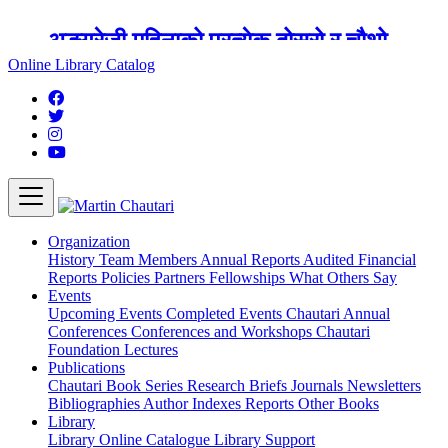
अङ्ग्रेजी महिनाको प्रत्येक दोस्रो र चौथो
शुक्रबार मार्टिन चौतारी र यसको पुस्तकालय
Online Library Catalog
बन्द रहने छ ।
Organization
History
Team
Members
Annual Reports
Audited Financial
Reports
Policies
Partners
Fellowships
What Others Say
Events
Upcoming Events
Completed Events
Chautari Annual
Conferences
Conferences and Workshops
Chautari
Foundation Lectures
Publications
Chautari Book Series
Research Briefs
Journals
Newsletters
Bibliographies
Author Indexes
Reports
Other Books
Library
Library
Online Catalogue
Library Support