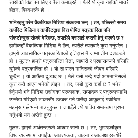
रक्सीको विज्ञापन लिए र पैसा कमाइरहे । फेरि यो कुरा यहाँको मात्रै
होइन, विश्वभरकै हो ।
भनिरहनु परेन वैकल्पिक मिडिया संकटमा छन् । तर, पछिल्लो समय
कर्पोरेट मिडिया र कर्पोरेटद्वारा वित्त पोषित पत्रकारिता पनि
संकटोन्मुख रहेको देखिन्छ, तपाईंले यसलाई कसरी हेर्नु भएको छ ?
हामीकहाँ वैकल्पिक मिडिया नै छैन, त्यसैले त्यसबारे कुरा गर्नुपरेन ।
हाम्रो व्यावसायिक पत्रकारिताको इतिहास नै जम्मा तीन दशकको
हो । मूलतः हाम्रो पत्रकारिता नेता, व्यापारी र प्रशासकको वरिपरि
घुमेको पत्रकारिता हो । यो साधारण मानिसको जीवन वरिपरि
घुम्दैन । यो आफैँमा दुःखद छ । मैले यसो भन्दै गर्दा आममानिसको
कुरा कतै आएन भनेको होइन । तर, जडी कुरा कहाँ छ ? भनेर
हेर्नुभयो भने मिडिया उद्योगका प्रकाशक, सम्पादक र पत्रकारमाथि
उल्लेख गरिएको तप्कासँग उठबस गर्न पाउँदा आफूलाई गर्वान्वित
महसुस गर्छ भन्ने पाउनुहुन्छ । तपाईंले त्यो शक्ति सम्बन्धमा प्रश्न
गर्नुभयो भने अप्ठेरो हुन्छ ।
मूलतः हाम्रो अर्थतन्त्रको आकार सानो छ । तर, भूमण्डलीकृत
विश्व व्यवस्थामा तपाईंका आवश्यकता, चाहना र आकांक्षाहरू धेरै