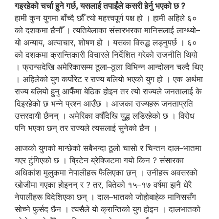
गइरहेको चर्चा हुने गर्छ, यसलाई तपाईंले कसरी हेर्नु भएको छ ?
हामी कुन युगमा बाँच्दै छौँ त्यो महत्त्वपूर्ण पक्ष हो । हामी अहिले ६०
को दशकमा छैनौँ । त्यतिबेलाका संसारभरका मानिसलाई लाग्थ्यो–
यो अन्याय, अत्याचार, शोषण हो । यसका विरुद्ध लड्नुपर्छ । ६०
को दशकमा क्रान्तिकारी विचारले निर्देशित गरेको राजनीति थियो
। फ्रान्सदेखि अमेरिकासम्म ठूला–ठूला विभिन्न आन्दोलन चल्दै थिए
। अहिलेको युग कर्पोरेट र राज्य बलियो भएको युग हो । एक अर्थमा
राज्य बलियो हुनु आफैँमा बेठिक होइन तर त्यो राज्यले जनतालाई के
दिइरहेको छ भन्ने प्रश्न आउँछ । आजका राज्यहरू जनताप्रति
उत्तरदायी छैनन् । अमेरिका वर्षौँदेखि युद्ध लडिरहेको छ । विरोध
पनि भएका छन् तर राज्यले त्यसलाई सुनेको छैन ।
आजको युगको मान्छेको सबैभन्दा ठूलो चासो र चिन्तन दाल–भातमा
गएर टुंगिएको छ । ब्रिटेन ब्रेक्जिटमा गयो किन ? संसारका
अधिकांश मुलुकमा नेपालीहरू फैलिएका छन् । उनीहरू अवसरको
खोजीमा गएका होइनन् र ? तर, बितेको १५–१७ वर्षमा झनै धेरै
नेपालीहरू विदेशिएका छन् । दाल–भातको जोहोबाहेक मानिससँग
सोच्ने फुर्सद छैन । त्यसैले यो क्रान्तिको युग होइन । दालभातको