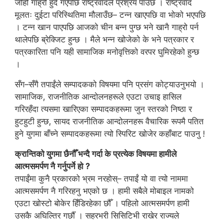
जोहो गाह्रो हुँदै गएपछि राष्ट्रवादले प्रश्रय पाउँछ । राष्ट्रवाद
मूलतः दुईटा परिस्थितिमा मौलाउँछ– टन्न खाएपछि वा भोको भएपछि
। टन्न खान पाएपछि आजको चीन बन्न पुग्छ भने खानै गाह्रो पर्न
थालेपछि ब्रेक्जिट हुन्छ । मैले भन्न खोजेको के भने पत्रकार र
पत्रकारिता पनि यही सामाजिक मनोवृत्तिको वरपर घुमिरहेको हुन्छ
।
सँग–सँगै तपाईंले सम्पादकको विषयमा पनि प्रसंग कोट्याउनुभयो ।
सामाजिक, राजनीतिक आन्दोलनहरूले एउटा उचाइ हासिल
गरिरहँदा त्यसमा खारिएका सम्पादकहरूमा जुन स्तरको निष्ठा र
हुटहुटी हुन्छ, सायद राजनीतिक आन्दोलनहरू वैचारिक रूपमै पतित
हुने युगमा बाँच्ने सम्पादकहरूमा त्यो स्पिरिट खोजेर कहाँबाट पाउनु !
क्रान्तिको युगमा छैनौँ भन्दै गर्दा के प्रत्येक विषयमा हामीले
आत्मसमर्पण नै गर्नुपर्ने हो ?
तपाईंमा कुनै प्रकारको भ्रम नरहोस्– तपाईं यो वा त्यो नाममा
आत्मसमर्पण नै गरिरहनु भएको छ । हामी सबैले मोबाइल नामको
एउटा खोस्टो बोकेर हिँडिरहेका छौँ । पहिलो आत्मसमर्पण हामी
उसकै अघिल्तिर गर्छौँ । सहरभरी सिसिटिभी राखेर राज्यले