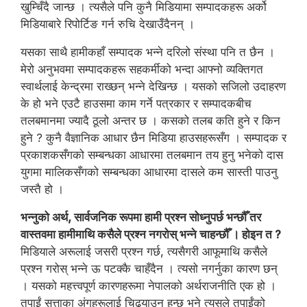
खुम्चिँदै जान्छ । त्यसैले पनि कुनै मिडियामा सम्पादकहरू अर्को
मिडियाबारे रिपोर्टिङ गर्न रुचि देखाउँदैनन् ।
यसका साथै हामीकहाँ सम्पादक भन्ने दरिलो संस्था पनि त छैन ।
मेरो अनुभवमा सम्पादकहरू सहकर्मीको भन्दा आफ्नो व्यक्तिगत
स्वार्थलाई केन्द्रमा राख्छन् भन्ने देखिन्छ । यसको सजिलो उदाहरण
के हो भने एउटै हाउसमा काम गर्ने पत्रकार र सम्पादकबीच
तलबमानमा ज्यादै ठूलो अन्तर छ । कसको तलब कति हुने र किन
हुने ? कुनै वैज्ञानिक आधार छैन मिडिया हाउसहरूसँग । सम्पादक र
प्रकाशकसँगको सम्बन्धका आधारमा तलबमान तय हुनु भनेको दास
युगमा मालिकसँगको सम्बन्धका आधारमा दासले कम सास्ती पाउनु
जस्तै हो ।
भन्नुको अर्थ, सार्वजनिक रूपमा हामी प्रश्न सोध्नुपर्छ भन्छौँ तर
वास्तवमा हामीमाथि कसैले प्रश्न नगरोस् भन्ने चाहन्छौँ । होइन त ?
मिडियाले अरूलाई जसरी प्रश्न गर्छ, त्यसैगरी आफूमाथि कसैले
प्रश्न गरोस् भन्ने ऊ पटक्कै चाहँदैन । त्यसो नगर्नुका कारण छन्
। यसको महत्त्वपूर्ण कारणहरूमा नेपालको अर्थराजनीति एक हो ।
तपाईं सत्ताका अंगहरूलाई चिढ्याउनु हुन्छ भने त्यसले तपाईंको