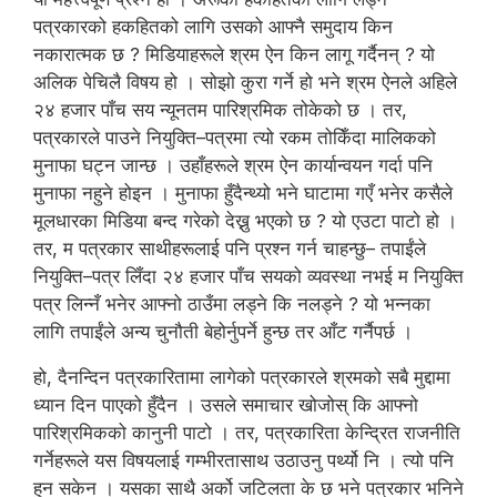
पत्रकारको हकहितको लागि उसको आफ्नै समुदाय किन
नकारात्मक छ ? मिडियाहरूले श्रम ऐन किन लागू गर्दैनन् ? यो
अलिक पेचिलै विषय हो । सोझो कुरा गर्ने हो भने श्रम ऐनले अहिले
२४ हजार पाँच सय न्यूनतम पारिश्रमिक तोकेको छ । तर,
पत्रकारले पाउने नियुक्ति–पत्रमा त्यो रकम तोकिँदा मालिकको
मुनाफा घट्न जान्छ । उहाँहरूले श्रम ऐन कार्यान्वयन गर्दा पनि
मुनाफा नहुने होइन । मुनाफा हुँदैन्थ्यो भने घाटामा गएँ भनेर कसैले
मूलधारका मिडिया बन्द गरेको देख्नु भएको छ ? यो एउटा पाटो हो ।
तर, म पत्रकार साथीहरूलाई पनि प्रश्न गर्न चाहन्छु– तपाईंले
नियुक्ति–पत्र लिँदा २४ हजार पाँच सयको व्यवस्था नभई म नियुक्ति
पत्र लिन्नँ भनेर आफ्नो ठाउँमा लड्ने कि नलड्ने ? यो भन्नका
लागि तपाईंले अन्य चुनौती बेहोर्नुपर्ने हुन्छ तर आँट गर्नैपर्छ ।
हो, दैनन्दिन पत्रकारितामा लागेको पत्रकारले श्रमको सबै मुद्दामा
ध्यान दिन पाएको हुँदैन । उसले समाचार खोजोस् कि आफ्नो
पारिश्रमिकको कानुनी पाटो । तर, पत्रकारिता केन्द्रित राजनीति
गर्नेहरूले यस विषयलाई गम्भीरतासाथ उठाउनु पर्थ्यो नि । त्यो पनि
हुन सकेन । यसका साथै अर्को जटिलता के छ भने पत्रकार भनिने