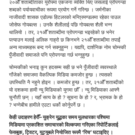
२०औँ शताब्दीताका युरोपमा एकजना व्यक्ति थिए जसलाई प्रोपगन्डा
शब्दको पर्यायवाचीका रूपमा प्रयोग गर्ने गरिन्छ । जर्मनीका
नाजीवादी शासक एडोल्फ हिटलरको मन्त्रिमण्डलमा रहेका पाउल
जोसेफ गोयबल्स । उनकै शैलीलाई पछि गोयबल्स शैली भन्न
थालियो । तर, २१औँ शताब्दीमा प्रोपगन्डा भइरहेको छ भनेर
पत्याउन मलाई अलिक गाह्रो छ किनभने २१औँ शताब्दीमा तपाईं
अन्य माध्यमहरू बन्द गर्न सक्नुहुन्न । यद्यपि, दार्शनिक नोम चोम्स्की
पुँजीवादी समाजले पनि प्रोपगन्डा गर्छ भन्नुहुन्छ ।
चोम्स्कीको भनाइ कुन हदसम्म सही छ भने पुँजीवादी व्यवस्थाले
गाँजेको समाजमा वैकल्पिक मिडिया कमजोर हुन्छ । त्यसको
उपस्थिति नै नहुने होइन । कमजोर हुन्छ । तर, २१औँ शताब्दीको
यो दशकमा हामी न्यु मिडियाको युगमा छौँ । न्यु मिडियाका आफ्नै
चुनौती छन् । यहाँ सत्य के हो ? सूचना के हो ? र, भ्रामक के हो
? भन्नेबीच हामीले एउटा धर्को कोर्नुपर्ने छ ।
केही उदाहरण हेरौँ– युक्रेन युद्धका समय मूलधारका पश्चिमा
मिडियामा प्रकाशित समाचारको विल्कपमा गरिएका रिपोर्टिङलाई
फेसबुक, ट्विटर, युट्युबले नियोजित रूपमै ‘रिच’ घटाइदिए ।