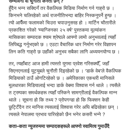
सम्भावना वा चुनौती कस्ता छन् ?
हुँदैन भन्न सक्दिनँ तर वैकल्पिक मिडिया निर्माण गर्न गाह्रो छ ।
किनभने चलिरहेको अर्थ राजनीतिभन्दा बाहिर निस्कनुपर्ने हुन्छ ।
त्यो आफैँमा फलामको चिउरा चपाउनुसरह हो । मार्टिन चौतारीले
प्रकाशित गरेको ‘म्याग्जिनका २५ वर्ष’ पुस्तकमा मूल्यांकन
मासिकका सम्पादक श्याम श्रेष्ठले आफ्नो लामो अनुभवलाई त्यहाँ
लिपिबद्ध गर्नुभएको छ । एउटा वैचारिक धार निर्माण गरेर विज्ञापन
लिन कति गाह्रो छ उहाँको अनुभव सबैका लागि अध्ययनयोग्य छ ।
तर, त्यहाँबाट आज हामी त्यस्तो युगमा प्रवेश गरिसक्यौँ, जहाँ
सिएनएनलाई युट्युबले चुनौती दिइरहेको छ । ‘डार्क वेब’ले वैकल्पिक
मिडियाको ठाउँ ओगटिरहेको छ । अमेरिकाका एकथरी मानिसले
मूलधारका मिडियालाई भन्दा डार्क वेबमा विश्वास गर्न थाले । त्यसैले
त ट्रम्पका समर्थकहरू त्यहाँ पस्किने सामग्रीलाई वैकल्पिक मान्न
थाले । सूचना हो कि तथ्य ? प्रोपगन्डा हो कि फिक्सन केही
छुट्टिँदैन तर मानिस त्यसलाई विश्वास गरेर अघि बढिरहेका छन् ।
त्यसले नेपालमा प्रभाव पारिरहेको छैन भनेर कसरी भन्ने ?
कता–कता न्युजरुममा सम्पादकहरूले आफ्नो स्वामित्व गुमाउँदै