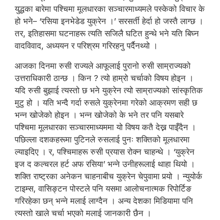
युद्धका बारेमा पश्चिमा मूलधारका सञ्चारमाध्यमले पस्केको विचार के
हो भने– ‘रसिया इनभेडेड युक्रेन ।’ सरसर्ती हेर्दा हो जस्तै लाग्छ ।
तर, इतिहासमा घटनाहरू त्यति सजिलै घटित हुन्थे भने यति बिघ्न
वादविवाद, अध्ययन र परिश्रम गरिरहनु पर्दैनथ्‍यो ।
आजका दिनमा रुसी राज्यले आफूलाई पुरानो रुसी साम्राज्यको
उत्तराधिकारी ठान्छ । किन ? त्यो हाम्रो चर्चाको विषय होइन ।
यदि रुसी बुझाई त्यस्तो छ भने युक्रेन त्यो साम्राज्यको सांस्कृतिक
मुटु हो । यति भन्दै गर्दा रुसले युक्रेनमा गरेको आक्रमण सही छ
भन्न खोजेको होइन । भन्न खोजेको के भने तर पनि यसबारे
पश्चिमा मूलधारका सञ्चारमाध्यममा यो विषय कतै देख्न पाइँदैन ।
पछिल्ला दशकहरूमा पुटिनले रुसलाई पुनः शक्तिको मूलधारमा
ल्याइदिए । र, पश्चिमाहरू रुसी प्रयास रोक्न चाहन्थे । ‘युक्रेन
इज द कल्चरल हर्ट अफ रसिया’ भन्ने उनीहरूलाई थाहा थियो ।
शक्ति राष्ट्रका अनेकन चाहनाबीच युक्रेन चेपुवामा पर्‍यो । न्युयोर्क
टाइम्स, वासिङ्टन पोस्टले पनि यसमा आलोचनात्मक रिपोर्टिङ
गरिरहेका छन् भन्ने मलाई लाग्दैन । अन्य देशका मिडियामा पनि
त्यस्तो खाले चर्चा भएको मलाई जानकारी छैन ।