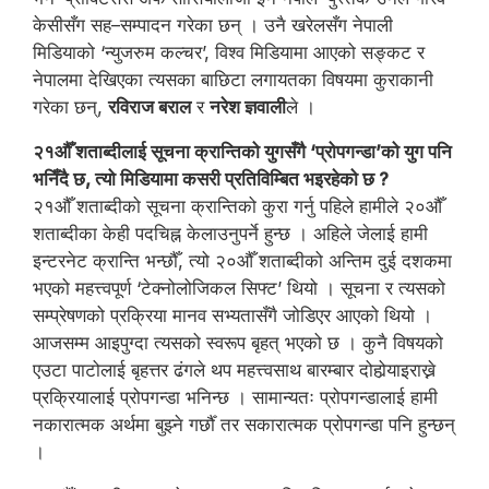
केसीसँग सह–सम्पादन गरेका छन् । उनै खरेलसँग नेपाली
मिडियाको ‘न्युजरुम कल्चर’, विश्व मिडियामा आएको सङ्कट र
नेपालमा देखिएका त्यसका बाछिटा लगायतका विषयमा कुराकानी
गरेका छन्,
रविराज बराल
र
नरेश ज्ञवाली
ले ।
२१औँ शताब्दीलाई सूचना क्रान्तिको युगसँगै ‘प्रोपगन्डा’को युग पनि
भनिँदै छ, त्यो मिडियामा कसरी प्रतिविम्बित भइरहेको छ ?
२१औँ शताब्दीको सूचना क्रान्तिको कुरा गर्नु पहिले हामीले २०औँ
शताब्दीका केही पदचिह्न केलाउनुपर्ने हुन्छ । अहिले जेलाई हामी
इन्टरनेट क्रान्ति भन्छौँ, त्यो २०औँ शताब्दीको अन्तिम दुई दशकमा
भएको महत्त्वपूर्ण ‘टेक्नोलोजिकल सिफ्ट’ थियो । सूचना र त्यसको
सम्प्रेषणको प्रक्रिया मानव सभ्यतासँगै जोडिएर आएको थियो ।
आजसम्म आइपुग्दा त्यसको स्वरूप बृहत् भएको छ । कुनै विषयको
एउटा पाटोलाई बृहत्तर ढंगले थप महत्त्वसाथ बारम्बार दोहोर्‍याइराख्ने
प्रक्रियालाई प्रोपगन्डा भनिन्छ । सामान्यतः प्रोपगन्डालाई हामी
नकारात्मक अर्थमा बुझ्ने गर्छौँ तर सकारात्मक प्रोपगन्डा पनि हुन्छन्
।