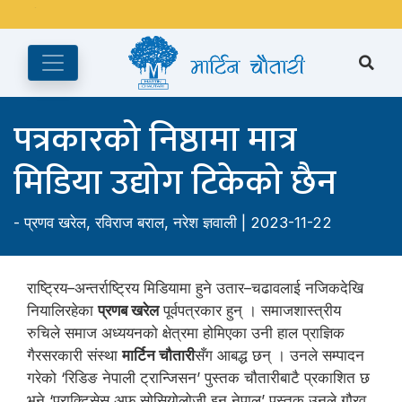
अङ्ग्रेजी महिनाको प्रत्येक दोस्रो र चौथो शुक्रबार मार्टिन चौतारी र यसको
पुस्तकालय बन्द रहने छ ।
पत्रकारको निष्ठामा मात्र
मिडिया उद्योग टिकेको छैन
-
प्रणव खरेल
,
रविराज बराल
,
नरेश ज्ञवाली
| 2023-11-22
राष्ट्रिय–अन्तर्राष्ट्रिय मिडियामा हुने उतार–चढावलाई नजिकदेखि
नियालिरहेका
प्रणब खरेल
पूर्वपत्रकार हुन् । समाजशास्त्रीय
रुचिले समाज अध्ययनको क्षेत्रमा होमिएका उनी हाल प्राज्ञिक
गैरसरकारी संस्था
मार्टिन चौतारी
सँग आबद्ध छन् । उनले सम्पादन
गरेको ‘रिडिङ नेपाली ट्रान्जिसन’ पुस्तक चौतारीबाटै प्रकाशित छ
भने ‘प्राक्टिसेस अफ सोसियोलोजी इन नेपाल’ पुस्तक उनले गौरव