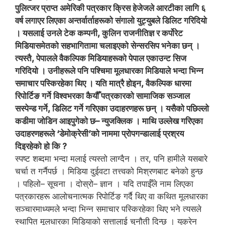
पुलित्जर प्राप्त अमेरिकी पत्रकार क्रिस हेजेजले आरटीका लागि ६
वर्ष लगाएर लिएका अन्तर्वार्ताहरूको संगालो युट्युबले डिलिट गरिदियो
। यसलाई उनले टेक कम्पनी, कुलिन राजनीतिज्ञ र कर्पोरेट
मिडियासमेतको सहभागितामा चलाइएको सेन्सरसिप भनेका छन् ।
त्यस्तै, पेपालले वैकल्पिक मिडियाहरूको पेपाल एकाउन्ट सिज
गरिदियो । उनीहरूले पनि पश्चिमा मूलधारका मिडियाले भन्दा भिन्न
समाचार पस्किरहेका थिए । यति मात्रै होइन, वैकल्पिक धारमा
रिपोर्टिङ गर्ने विश्वभरका कैयौँ पत्रकारको सामाजिक सञ्जाल
सस्पेन्ड गर्ने, डिलिट गर्ने गरिएका उदाहरणहरू छन् । यसैको पछिल्लो
कडीमा जोडिन आइपुगेको छ– न्युजक्लिक । माथि उल्लेख गरिएका
उदाहरणहरूले ‘डेमोक्रेसी’को नाममा प्रोपगन्डालाई प्रश्रय
दिइरहेको हो कि ?
स्पष्ट शब्दमा भन्दा मलाई त्यस्तो लाग्दैन । तर, पनि हामीले यसबारे
चर्चा त गर्नैपर्छ । मिडिया दुईवटा तत्त्वको मिश्रणबाट बनेको हुन्छ
। पहिलो– सूचना । दोस्रो– ज्ञान । यदि तपाईँले नाम लिएका
पत्रकारहरू आलोचनात्मक रिपोर्टिङ गर्दै थिए वा कथित मूलधारका
सञ्चारमाध्यमले भन्दा भिन्न समाचार पस्किरहेका थिए भने त्यसले
स्थापित मूलधारका मिडियाको सत्तालाई चुनौती दिन्छ । युक्रेन