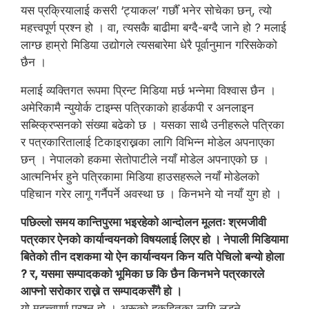
यस प्रक्रियालाई कसरी ‘ट्याकल’ गर्छौँ भनेर सोचेका छन्, त्यो
महत्त्वपूर्ण प्रश्न हो । वा, त्यसकै बाढीमा बग्दै-बग्दै जाने हो ? मलाई
लाग्छ हाम्रो मिडिया उद्योगले त्यसबारेमा धेरै पूर्वानुमान गरिसकेको
छैन ।
मलाई व्यक्तिगत रूपमा प्रिन्ट मिडिया मर्छ भन्नेमा विश्वास छैन ।
अमेरिकामै न्युयोर्क टाइम्स पत्रिकाको हार्डकपी र अनलाइन
सब्स्क्रिप्सनको संख्या बढेको छ । यसका साथै उनीहरूले पत्रिका
र पत्रकारितालाई टिकाइराख्नका लागि विभिन्न मोडेल अपनाएका
छन् । नेपालको हकमा सेतोपाटीले नयाँ मोडेल अपनाएको छ ।
आत्मनिर्भर हुने पत्रिकामा मिडिया हाउसहरूले नयाँ मोडेलको
पहिचान गरेर लागू गर्नैपर्ने अवस्था छ । किनभने यो नयाँ युग हो ।
पछिल्लो समय कान्तिपुरमा भइरहेको आन्दोलन मूलतः श्रमजीवी
पत्रकार ऐनको कार्यान्वयनको विषयलाई लिएर हो । नेपाली मिडियामा
बितेको तीन दशकमा यो ऐन कार्यान्वयन किन यति पेचिलो बन्यो होला
? र, यसमा सम्पादकको भूमिका छ कि छैन किनभने पत्रकारले
आफ्नो सरोकार राख्ने त सम्पादकसँगै हो ।
यो महत्त्वपूर्ण प्रश्न हो । अरूको हकहितका लागि लड्ने