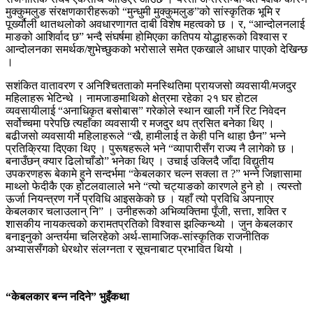
मुक्कुमलुङ संरक्षणकारीहरूको “मुन्धुमी मुक्कुमलुङ”को सांस्कृतिक भूमि र
पूर्ख्यौली थातथलोको अवधारणागत दाबी विशेष महत्वको छ । र, “आन्दोलनलाई
माङको आशिर्वाद छ” भन्दै संघर्षमा होमिएका कतिपय योद्धाहरूको विश्वास र
आन्दोलनका समर्थक/शुभेच्छुकको भरोसाले समेत एकखाले आधार पाएको देखिन्छ
।
सशंकित वातावरण र अनिश्चितताको मनस्थितिमा प्रायजसो व्यवसायी/मजदुर
महिलाहरू भेटिन्थे । नामजाङमाथिको क्षेत्रमा रहेका २१ घर होटल
व्यवसायीलाई “अनाधिकृत बसोबास” गरेकोले स्थान खाली गर्ने रिट निवेदन
सर्वोच्चमा परेपछि त्यहाँका व्यवसायी र मजदुर थप त्रसित बनेका थिए ।
बढीजसो व्यवसायी महिलाहरूले “खै, हामीलाई त केही पनि थाहा छैन” भन्ने
प्रतिक्रिया दिएका थिए । पुरूषहरूले भने “व्यापारीसँग राज्य नै लागेको छ ।
बनाउँछन् क्यार ढिलोचाँडो” भनेका थिए । उचाई उक्लिदै जाँदा विद्युतीय
उपकरणहरू बेकामे हुने सन्दर्भमा “केबलकार चल्न सक्ला त ?” भन्ने जिज्ञासामा
माथ्लो फेदीकै एक होटलवालाले भने “त्यो चट्याङको कारणले हुने हो । त्यस्तो
ऊर्जा नियन्त्रण गर्ने प्रविधि आइसकेको छ । यहाँ त्यो प्रविधि अपनाएर
केबलकार चलाउलान् नि” । उनीहरूको अभिव्यक्तिमा पूँजी, सत्ता, शक्ति र
शासकीय नायकत्वको करामतप्रतिको विश्वास झल्किन्थ्यो । जुन केबलकार
बनाइनुको अन्तर्यमा चलिरहेको अर्थ-सामाजिक-सांस्कृतिक राजनीतिक
अभ्याससँगको धेरथोर संलग्नता र सूचनाबाट प्रभावित थियो ।
“केबलकार बन्न नदिने” भुइँकथा