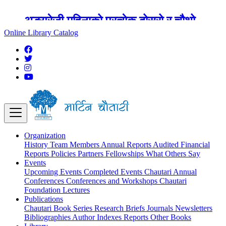
अङ्ग्रेजी महिनाको प्रत्येक दोस्रो र चौथो
शुक्रबार मार्टिन चौतारी र यसको पुस्तकालय
Online Library Catalog
बन्द रहने छ ।
Organization
History
Team
Members
Annual Reports
Audited Financial
Reports
Policies
Partners
Fellowships
What Others Say
Events
Upcoming Events
Completed Events
Chautari Annual
Conferences
Conferences and Workshops
Chautari
Foundation Lectures
Publications
Chautari Book Series
Research Briefs
Journals
Newsletters
Bibliographies
Author Indexes
Reports
Other Books