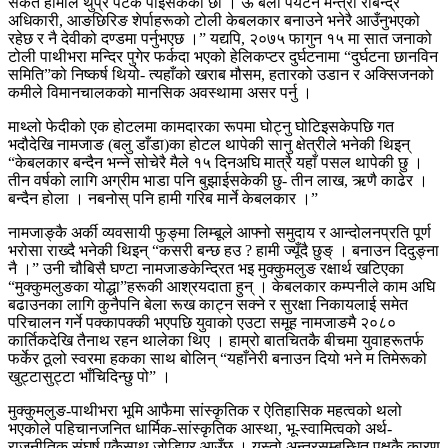
संकेत हामीले थुप्रै पटक पाइसकेका छौँ । ऊ बेला पर्यटन मन्त्री रबिन्द्र
अधिकारी, आङछिरिङ शेर्पाहरूको टोली केबलकार बनाउने भनेरै आउँनुभएको
रहेछ र नै देवीको दण्डमा पर्नुभएछ ।” यद्यपि, २०७५ फागुन १५ मा सात जनाको
टोली पाथीभरा मन्दिर पुगेर फर्कदा भएको हेलिकप्टर दुर्घटनामा “दुर्घटना छानविन
समिति”को निष्कर्ष थियो- त्यहाँको खराब मौसम, हतारको उडान र अक्सिजनको
कमीले विमानचालकको मानसिक अवस्थामा असर पर्नु ।
माथ्लो फेदीको एक होटलमा कामदारका रूपमा घोट्नु घोटिइसकेपछि गत
भदौदेखि नामजाङ (बलु डाँडा)का होटल थापेकी सानु क्षेत्रीले भनेकी थिइन्
“केबलकार बन्दैन भन्ने सोचेरै मैले १५ दिनअघि मात्रै यहाँ पसल थापेकी छु ।
तीन वर्षको लागि अग्रीम भाडा पनि बुझाईसकेकी छु- तीन लाख, ऋणै काढेर ।
बन्दैन होला । नबनोस् पनि हामी गरिब मार्ने केबलकार ।”
नामजाङ्कै अर्की व्यवसायी फुङ्मा लिम्बूले आफ्नो समुदाय र आन्दोलनप्रति पूर्ण
भरोसा राख्दै भनेकी थिइन् “कसरी बन्छ हउ ? हामी ज्यूँदै छुङ् । बनाउन दिदुङ्ना
नै ।” उनी चौबिसै घण्टा नामजाङकेन्द्रित भइ मुक्कुमलुङ रक्षार्थ खटिएका
“मुक्कुमलुङका योद्धा”हरूकी आश्रयदाता हुन् । केबलकार कम्पनीले काम अघि
बढाउनका लागि कुनैपनि बेला रूख काट्न सक्ने र सुरक्षा निकायलाई समेत
परिचालन गर्ने पक्कापक्की भएपछि युवाको एउटा समूह नामजाङमै २०८०
कार्तिकदेखि तैनाथ रहन थालेका थिए । हाम्रो बातचितकै बीचमा युवाहरूतर्फ
फर्केर ठूलो स्वरमा हकका साथ बोलिन् “यहाँनेरी बनाउन दियो भने म तिमेरूको
खुट्टासुट्टा भाँचिदिन्छु पो” ।
मुक्कुमलुङ-पाथीभरा भूमि आफैमा सांस्कृतिक र ऐतिहासिक महत्वको थलो
भएकोले पहिचानजनित धार्मिक-सांस्कृतिक आस्था, भू-स्वामित्वको अर्थ-
राजनीतिक संघर्ष एकैसाथ जोडिएर आउँछ । यस्तो अन्तरसम्बन्धित पक्षकै कारण