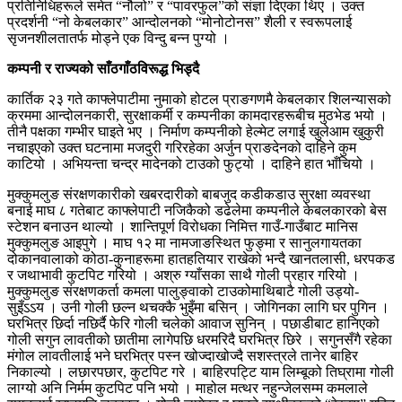
प्रतिनिधिहरूले समेत “नौलो” र “पावरफुल”को संज्ञा दिएका थिए । उक्त
प्रदर्शनी “नो केबलकार” आन्दोलनको “मोनोटोनस” शैली र स्वरूपलाई
सृजनशीलतातर्फ मोड्ने एक विन्दु बन्न पुग्यो ।
कम्पनी र राज्यको साँठगाँठविरूद्ध भिड्दै
कार्तिक २३ गते काफ्लेपाटीमा नुमाको होटल प्राङगणमै केबलकार शिलन्यासको
क्रममा आन्दोलनकारी, सुरक्षाकर्मी र कम्पनीका कामदारहरूबीच मुठभेड भयो ।
तीनै पक्षका गम्भीर घाइते भए । निर्माण कम्पनीको हेल्मेट लगाई खुलेआम खुकुरी
नचाइएको उक्त घटनामा मजदुरी गरिरहेका अर्जुन प्राङदेनको दाहिने कुम
काटियो । अभियन्ता चन्द्र मादेनको टाउको फुट्यो । दाहिने हात भाँचियो ।
मुक्कुमलुङ संरक्षणकारीको खबरदारीको बाबजुद कडीकडाउ सुरक्षा व्यवस्था
बनाई माघ ८ गतेबाट काफ्लेपाटी नजिकैको डढेलेमा कम्पनीले केबलकारको बेस
स्टेशन बनाउन थाल्यो । शान्तिपूर्ण विरोधका निमित्त गाउँ-गाउँबाट मानिस
मुक्कुमलुङ आइपुगे । माघ १२ मा नामजाङस्थित फुङ्मा र सानुलगायतका
दोकानवालाको कोठा-कुनाहरूमा हातहतियार राखेको भन्दै खानतलासी, धरपकड
र जथाभावी कुटपिट गरियो । अश्रु ग्याँसका साथै गोली प्रहार गरियो ।
मुक्कुमलुङ संरक्षणकर्ता कमला पालुङ्वाको टाउकोमाथिबाटै गोली उड्यो-
सुइँऽऽय । उनी गोली छल्न थचक्कै भुइँमा बसिन् । जोगिनका लागि घर पुगिन ।
घरभित्र छिर्दा नछिर्दै फेरि गोली चलेको आवाज सुनिन् । पछाडीबाट हानिएको
गोली सगुन लावतीको छातीमा लागेपछि धरमरिदै घरभित्र छिरे । सगुनसँगै रहेका
मंगोल लावतीलाई भने घरभित्र पस्न खोज्दाखोज्दै सशस्त्रले तानेर बाहिर
निकाल्यो । लछारपछार, कुटपिट गरे । बाहिरपट्टि याम लिम्बूको तिघ्रामा गोली
लाग्यो अनि निर्मम कुटपिट पनि भयो । माहोल मत्थर नहुन्जेलसम्म कमलाले