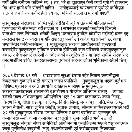
गर्यौँ अनि उनीहरू फर्किने भए । तर, भरे बा झुक्याएर फेरी त्यहाँ पुगी पो हाल्लान्
कि भनेर हामी पनि सँगसँगै झरिउ । उनीहरूलाई ब्यारेकसम्मै पुर्याएरै फर्कियूङ ।
रातको २ बजे घर फर्केर हेर्दा २१ वटा मसिनो चल्ला त मरि पो गएछ” ।
मुक्कुमलुङ संरक्षणका निम्ति भुइँतहदेखि केन्द्रीय तहसम्मै महिलाहरूको
प्रभावकारी संलग्नता रहीआएको छ ।सशस्त्र बललाई फर्काउने दिनको
सन्दर्भमा सरू सिंगकले भनेकी थिइन् “केन्द्रमा हामीले कोशीस गर्दागर्दा बल्ल गृह
मन्त्रालयबाट आश्वसन पायौँ- सशस्त्र फर्काउने आदेश गइसकेको छ, आधा
घण्टाभित्र फर्किसक्नेछन्” । मुक्कुमलुङ संरक्षण आन्दोलनको शुरूआती
चरणदेखि मुक्कुमलुङ भूमिबाटै संघर्षमा होमिएकी सरू पछिल्लो समयमुक्कुमलुङ
बचाउ र केबलकार खारेजी आन्दोलनको वस्तुस्थिति र मागहरू संघीय सरकार र
काठमाडौँका शक्ति केन्द्रहरूसमक्ष पुर्याउने सहजकर्ताको भूमिकामा रहेकी छिन्
।
२०८१ वैशाख ३१ गते । आधारातमा सुरक्षा घेरामा रहेर निर्माण कम्पनीद्वारा
केबलकार कुदाउने बाटो बनाउन जंगल फाडियो । मुक्कुमलुङमा भएका दुर्लभ र
विशिष्ट प्रकारका अति उपयोगी रूखहरू मासिएपछि मुक्कुमलुङ
संरक्षरणकर्ताहरूले असारभरी वृक्षारोपण र गोडमेल अभियान चलाए । ब्यापक
बनेको उक्त अभियानद्वारा अभिप्रेरित भएर ११ जना कलाकार- कला लिम्बू,
किरण सिगु, दीक्षा राई, पूजन लिम्बू, विनोद लिम्बू, मनरा प्रजापति, मेख लिम्बू,
सपना नेपाली, सारा तुनिच कोइँच, सुवास तामाङ, सोनाम चाम्लिङलगायतले भदौ
२२ गते मुक्कुमुलङ शीरमा “लाइभ पेन्टिङ र कला प्रतिरोध” प्रस्तुत गरे ।
कलाकारहरूको ताजा कलात्मक प्रस्तुती र सृजनासहित भदौ २६ गते
मुक्कुमलुङ संयुक्त संघर्ष समितिको आयोजनामा फुङलिङमा भएको “सृजनात्मक
कला प्रतिरोध प्रदर्शनी”लाई स्थानीयवासी एवं सरोकावाला निकायका