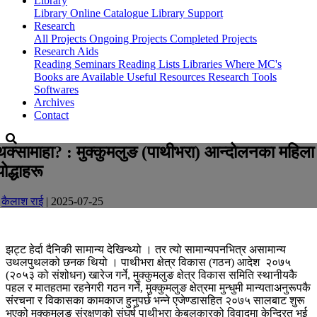
Library
Library
Online Catalogue
Library Support
Research
All Projects
Ongoing Projects
Completed Projects
Research Aids
Reading Seminars
Reading Lists
Libraries Where MC's
Books are Available
Useful Resources
Research Tools
Softwares
Archives
Contact
थक्सामाहा? : मुक्कुमलुङ (पाथीभरा) आन्दोलनका महिला
योद्धाहरू
-
कैलाश राई
| 2025-07-25
झट्ट हेर्दा दैनिकी सामान्य देखिन्थ्यो । तर त्यो सामान्यपनभित्र असामान्य
उथलपुथलको छनक थियो । पाथीभरा क्षेत्र विकास (गठन) आदेश २०७५
(२०५३ को संशोधन) खारेज गर्ने, मुक्कुमलुङ क्षेत्र विकास समिति स्थानीयकै
पहल र मातहतमा रहनेगरी गठन गर्ने, मुक्कुमलुङ क्षेत्रमा मुन्धुमी मान्यताअनुरूपकै
संरचना र विकासका कामकाज हुनुपर्छ भन्ने एजेण्डासहित २०७५ सालबाट शुरू
भएको मुक्कुमलुङ संरक्षणको संघर्ष पाथीभरा केबलकारको विवादमा केन्द्रित भई