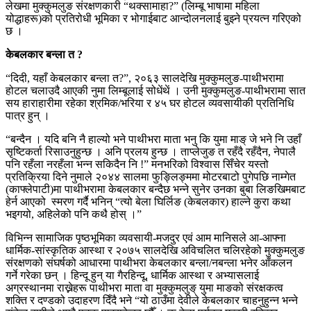
लेखमा मुक्कुमलुङ संरक्षणकारी “थक्सामाहा?” (लिम्बू भाषामा महिला
योद्धाहरू)को प्रतिरोधी भूमिका र भोगाईबाट आन्दोलनलाई बुझ्ने प्रयत्न गरिएको
छ ।
केबलकार बन्ला त ?
“दिदी, यहाँ केबलकार बन्ला त?”, २०६३ सालदेखि मुक्कुमलुङ-पाथीभरामा
होटल चलाउदै आएकी नुमा लिम्बूलाई सोधेंथें । उनी मुक्कुमलुङ-पाथीभरामा सात
सय हाराहारीमा रहेका श्रमिक/भरिया र ४५ घर होटल व्यवसायीकी प्रतिनिधि
पात्र हुन् ।
“बन्दैन । यदि बनि नै हाल्यो भने पाथीभरा माता भनु कि युमा माङ् जे भने नि उहाँ
सृष्टिकर्ता रिसाउनुहुन्छ । अनि प्रलय हुन्छ । ताप्लेजुङ त रहँदै रहँदैन, नेपालै
पनि रहँला नरहँला भन्न सकिदैन नि !” मनभरिको विश्वास सिँचेर यस्तो
प्रतिक्रिया दिने नुमाले २०४४ सालमा फुङ्लिङ्ममा मोटरबाटो पुगेपछि नाम्गेत
(काफ्लेपाटी)मा पाथीभरामा केबलकार बन्दैछ भन्ने सुनेर उनका बुबा लिङखिमबाट
हेर्न आएको स्मरण गर्दै भनिन् “त्यो बेला घिर्लिङ (केबलकार) हाल्ने कुरा कथा
भइगयो, अहिलेको पनि कथै होस् ।”
विभिन्न सामाजिक पृष्ठभूमिका व्यवसायी-मजदुर एवं आम मानिसले आ-आफ्ना
धार्मिक-सांस्कृतिक आस्था र २०७५ सालदेखि अविचलित चलिरहेको मुक्कुमलुङ
संरक्षणको संघर्षको आधारमा पाथीभरा केबलकार बन्ला/नबन्ला भनेर आँकलन
गर्ने गरेका छन् । हिन्दू हुन् या गैरहिन्दू, धार्मिक आस्था र अभ्यासलाई
अग्रस्थानमा राख्नेहरू पाथीभरा माता वा मुक्कुमलुङ् युमा माङको संरक्षकत्व
शक्ति र दण्डको उदाहरण दिँदै भने “यो ठाउँमा देवीले केबलकार चाहनुहुन्न भन्ने