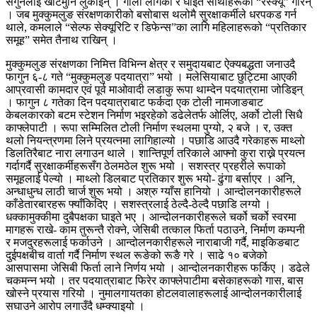
सगुनलाई खाटमुनि लुकाइन् । गोली लागेका र घाइते साथीहरूको “रेस्क्यू” गरिन्
। जब मुक्कुमलुङ संरक्षणकारीको बसोबास थलोमै सुरक्षाकर्मीले धरपकड गर्न
थाले, कमलाले “सेल्फ सेक्यूरिटि र डिफेन्स”का लागि महिलाहरूको “प्रतिकार
समूह” समेत तैनाथ राखिन् ।
मुक्कुमलुङ संरक्षणका निमित्त विभिन्न क्षेत्र र समुदायबाट ऐक्यबद्धता जनाउदै
फागुन ६-८ गते “मुक्कुमलुङ पदयात्रा” भयो । मलेसियाबाट छुट्टिमा आएकी
आप्रवासी कामदार एवं पूर्व माओवादी लडाकु रूपा थाम्देन पदयात्रामा जोडिइन्
। फागुन ८ गतेका दिन पदयात्राबाट फर्कदा एक टोली नामजाङबाट
केबलकारको बटम स्टेशन निर्माण भइरहेको डढेलेतर्फ ओर्लिए, अर्को टोली सिधै
काफ्लेपाटी । रूपा सम्मिलित टोली निर्माण स्थलमा पुग्यो, २ बजे । र, उक्त
थलो नियन्त्रणमा लिने प्रयत्नमा लागिहाल्यो । पछाडि आउदै गरेकाहरू माथ्लो
डिलतिरैबाट नारा लगाउन थाले । शान्तिपूर्ण तरिकाले आफ्नो कुरा राख्ने प्रयत्न
गर्दागर्दै सुरक्षाकर्मीहरूसँग ठेलमठेल शुरू भयो । सशस्त्र प्रहरीले रूपाको
समूहलाई पेल्यो । माथ्लो डिलबाट प्रतिकार शुरू भयो- ढुंगा बर्साएर । अनि,
अन्धाधुन्ध लाठी चार्ज शुरू भयो । अश्रु ग्याँस हानियो । आन्दोलनकारीहरूले
काँडेतारबारहरू फ्याँकिदिए । सशस्त्रलाई ठेल्दै-ठेल्दै पछाडि लग्यो ।
धक्कामुक्कीमा दुबैपक्षका घाइते भए । आन्दोलनकारीहरूले चर्को चर्को स्वरमा
मागहरू राखे- काम तुरून्तै रोक्ने, जेसिबी तत्काल फिर्ता पठाउने, निर्माण कम्पनी
र मजदुरहरूलाई फर्काउने । आन्दोलनकारीहरूले नाराबाजी गर्दै, माइकिङबाट
दुईपक्षबीच वार्ता गर्दै निर्माण स्थल रूङेको रूङै गरे । साढे १० बजेको
आसपासमा जेसिबी फिर्ता लाने निर्णय भयो । आन्दोलनकारीहरू फर्किए । डढेले
चकमन्न भयो । तर पदयात्राबाट फिरेर काफ्लेपाटीमा बसेकाहरूको गास, बास
खोस्ने प्रयास गरियो । नुमालगायतका होटलवालाहरूलाई आन्दोलनकारीलाई
सघाउने आरोप लगाउँदै धम्क्याइयो ।