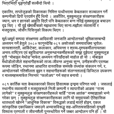
भित्रभित्रै भूङ्ग्रोझैँ सल्कँदो थियो ।
एकातिर, ताप्लेजुङको विकासका निमित्त पाथीभरामा केबलकार सञ्चालन गर्ने
कम्पनीको ढिपी प्रदर्शन हुँदै थियो । अर्कोतिर, मुक्कुमलुङ संरक्षणकारीहरू
ज्यान, धन र ज्ञानको आहुति दिएरै पनि केबलकार बन्न नदिई मुक्कमुलुङ बचाउन
दृढ थिए । यी दुई खेमाबीचको मझधारमा थिए साना-मझौला व्यवसायी र
मजदुरहरू, जोसँग पिसिनुको विकल्प थिएन ।
मूर्त/अमूर्त सम्पदा संरक्षणमा आदिवासी जनजाति आन्दोलनको भूमिकासम्बन्धी
अध्ययन गर्ने हेतुले २०८० फागुनदेखि ०८१ असोजको समयावधिमा भूगोल-
मानवशास्त्री, आर्किटेक्ट, कलाकार, अभियन्ता र श्रव्य-दृश्यकर्मीलगायतका
अन्तर-राष्ट्रिय एवं बहुविधागत अनुसन्धानकर्मीहरूको समूह दुईपल्ट मुक्कुमलुङ
पुगी “मोबाइल मेथोड”मार्फत् अध्ययन गरिरहँदाको माहोल हो यो । मोबाइल
मेथोडोलोजीले सहभागीहरूको ताजा-जीवन्त अनुभव सुन्न, उनीहरूसँग प्रत्यक्ष
रूपमा जोडिन, स्थानमा आधारित वास्तविक समयकै तथ्यांक संकलन गर्न, र,
आन्दोलनको गतिशीलता बुझ्न र सहभागीहरूको संलग्नतालाई डिजिटल उपकरण
र माध्यमहरूमार्फत निरन्तर “फलोअप” गर्न सहज बनायो ।
०८१ कार्तिक यता केबलकारको विवाद हिंसात्मक द्वन्द्वमा परिणत भयो । जसलाई
स्थानीय व्यवसायी र मजदुरहरूले निजी कम्पनी र व्यापारीको आडमा “राज्य
लागेको” र मुक्कुमलुङ संरक्षणकारीहरूले चाहिँ “राज्य आतंक” मच्चाइएको भन्ने
गरेका छन् । मुक्कुमलुङ संरक्षणकारीहरूका लागि यो समुदायको ऐतिहासिक
थातथलो खोस्ने “आधुनिक विकास” विरूद्धको लडाई मात्रै होइन, एकल
सांस्कृतिक एकाधिकार जमाउने अभ्यासविरूद्ध सह-अस्तित्वसहितको मुन्धुमी
विश्वास प्रणाली र जीवनशैली पुनर्स्थापित गर्ने जब्बर आन्दोलन पनि हो । यो