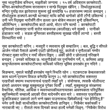
नुमा भालुगौडेमा बस्थिन्, माइतीको जग्गामा । १५ वर्ष ‍अविश्राम काफ्लेपाटी-
मन्दिर-काफ्लेपाटीसम्म सरसामान र मान्छे पिठ्यूमा खेपिन् । तिर्थालुहरूलाई
मन्दिर पुर्याइ तल झारेवापत शुरूमा दुई सयदेखि १० हजारसम्म ज्याला कमाइन् ।
तीर्थालुहरू हाक्पारे-कान्छी थानबाट माथि काँचो धागोको डोरी टाँग्दै उक्लिन्थे ।
उनी भने पिठ्यूमा भारीसँगै तीन डल्ला ऊन बोकेर मफलर बुन्दै उक्लिन्थिन्,
ओर्लिन्थिन् । काफ्लेपाटीमा बाटो आयो, मोटर पनि चल्यो । काफ्लेपाटी
मुन्तिरको एकमात्र पानी स्रोत माकवरक (कालीदह) भने सुक्यो । पानीको
हाहाकार भयो । सडक मुन्तिरका बस्तीहरूमा सुख्खा पहिरो लाग्यो । बस्ती
विस्थापित भयो ।
नुमा काफ्लेपाटी सरिन् । मजदुरी र व्यवसाय दुबै सम्हालिन् । बल, बुद्धि र सीपले
आर्जन गरेको पैसाले आफ्नी एउटी छोरीलाई मुटु, कलेजो र मृगौलाको गम्भीर
रोगबाट मुक्त पारिन् र नयाँ जीवन दिइन् । अर्की छोरी र छोरालाई गरिखाने
बनाइन् । उनको सदिच्छा छ- भालुगौडेको घर पुननिर्माण गर्ने, र, कम्तिमा आफू
बाचुन्जेलसम्म काफ्लेपाटीभन्दा माथिको पवित्र भूमिमा हस्तक्षेप हुन नदिने ।
बिडम्बना, नुमाले चाहैझैँ हस्तक्षेप नहुने स्थिति रहेन । पटकपटक केबलकारको
काम थाल्ने प्रयत्न विफल बनेपछि फागुन २८ गते काफ्लेपाटीमा सशस्त्र
प्रहरीको क्याम्प स्थापनानार्थ प्रहरी त्यहाँ पुगे । संयोगवस, त्यसकै भोलीपल्ट
हाम्रो अध्ययन समूह मुक्कुमलुङ पुगेका थियौँ । त्यहाँ, मुक्कुमलुङ संरक्षणमा
वैचारिक, भौतिक, आर्थिक र व्यवस्थापकीयलगायतका आवश्यकता परिपूर्तिका
बहुजिम्मेवारी सम्हाल्दै आएकी रीता मादेनसँग बात मारे । सशस्त्र प्रहरीहरू
फुङलिङबाट उकालो लागे भन्ने खबर पाउनासाथ छिमेकीलाई “घर हेरिदिनू है”
भनेर उनी केही साथीसहित काफ्लेपाटीतर्फ हानिइन् । निकैबेर चर्काचर्की र
नाराबाजी भए । रीताले त्यस दिनको कथा हाल्दै भनेकी थिइन्- “निकैबेर विरोध