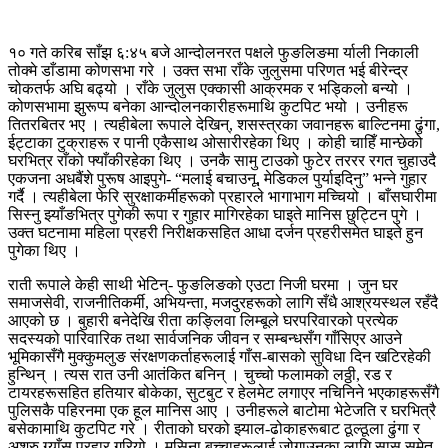
१० गते करिब साँझ ६:४५ बजे आन्दोलनरत पक्षले फुङलिङमा र्याली निकाली
तोक्मे डाँडामा कोणसभा गरे । उक्त सभा राँके जुलुसमा परिणत भई बीरेन्द्र
चोकतर्फ अघि बढ्यो । राँके जुलुस एक्कासी आक्रमक र भड्किलो बन्यो ।
कोणसभामा झुरूप्प बनेका आन्दोलनकारीहरूमाथि कुटपिट भयो । उनीहरू
तितरबितर भए । त्यहीबेला रूपाले देखिन्, शसस्त्रका जवानहरू बाल्टिनमा ढुंगा,
ईट्टाका टुक्राहरू र पानी एकैसाथ ओसारीरहेका थिए । कोही चाहिँ मान्छेको
घरभित्र राँको फ्याँकीरहेका थिए । उनकै सामु टाउको फुटेर तररर रगत चुहाउदै
एकजना अधबैंशे पुरूष आइपुगे- “मलाई बचाउनू, मेडिकल पुर्याइदिनु” भन्ने गुहार
गर्दै । त्यहीबेला फेरि सुरक्षाकर्मीहरूको प्रहारले भागाभाग मच्चियो । बाँसघारीमा
सिस्नु झ्याँङभित्र पुगेकी रूपा र गुहार मागिरहेका घाइते मानिस छुट्टिन पुगे ।
उक्त घटनामा महिला प्रहरी निरीक्षकसहित आधा दर्जन प्रहरीसमेत घाइते हुन
पुगेका थिए ।
राती रूपाले केही साथी भेटिन्- फुङलिङको एउटा निजी घरमा । जुन घर
समाजसेवी, राजनीतिकर्मी, अभियन्ता, मजदुरहरूको लागि सँधै आश्रयस्थल रहँदै
आएको छ । बुहारी बनेदेखि रीता कङ्लिवा लिम्बूले घरपरिवारको प्रत्येक
सदस्यको पारिवारिक तथा सार्वजनिक जीवन र सम्बन्धसँग गाँसिएर आउने
भूमिकासँगै मुक्कुमलुङ संरक्षणकर्ताहरूलाई गाँस-बासको सुविधा दिन खटिरहेकी
हुन्थिन् । त्यस रात उनी आतंकित बनिन् । चुच्चो फलामको लठ्ठी, रड र
टायरहरूसहित हतियार बोकेका, सुटबुट र हेलमेट लगाएर नचिनिने भएकाहरूसँगै
पुलिसकै पहिरनमा एक हूल मानिस आए । उनीहरूले बाटोमा भेटेजति र घरभित्रै
बसेकामाथि कुटपिट गरे । रीताको घरको झ्याल-ढोकाहरूबाट ठूल्ठूला ढुंगा र
अश्रु ग्याँस प्रहार गरियो । मसिना बच्चाहरूलाई जोगाउनका लागि सास समेत