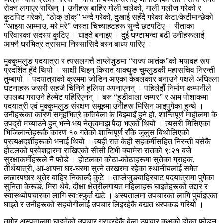
रोक्न लगाएर राखिन् । उनीहरू बाहिर गोली चलेको, गाली गलौज गरेको र
कुटपिट गरेको, “ठोक् ठोक्” भन्दै गरेको, दुखाई सहँदै गरेका केटा/केटीमान्छेको
“आइया आम्माउ, मरे मरे” जस्ता चिच्याहटहरू सुन्दै छटपटिए । रीताका
परिवारका सदस्य कुटिए । घाइते बनाइए । दुई घण्टाभन्दा बढी उनीहरूलाई
आफ्नै घरभित्र त्रासमा निस्सासिदै बस्न बाध्य पारिए ।
मुक्कुमलुङ पदयात्रा र त्यसलगत्तै ताप्लेजुङमा “राज्य आतंक”को भयावह रूप
प्रदर्शित हुँदै थियो । साक्षी थिइन् किरात याक्थुङ चुम्लुङकी महासचिव निरन्ती
तुम्बापो । पदयात्राको क्रममा जोडिन आएका केबलकार बनाउने पक्षले अघिल्ला
घटनाहरू जसरी सहजै चिनिने हुलिया अपनाएनन् । पहिलेझैँ निर्माण कम्पनीले
उपलब्ध गराउने हेल्मेट पहिरिएनन् । बरू “हुडीवाला जम्पर” र आम पोशाकमा
पदयात्री एवं मुक्कुमलुङ संरक्षण समूहमा उनीहरू मिसिन आइपुगेका हुन्थे ।
उनीहरूका कारण समूहभित्रै कतिबेला के बिझ्याइँ हुने हो, शान्तिपूर्ण माहौलमा के
उपद्रो मच्याउने हुन् भन्ने भय नेतृत्वमाझ पैदा भएको थियो । त्यसरी मिसिएका
भिजिलान्तेहरूकै कारण १० गतेको शान्तिपूर्ण राँके जुलुस बिथोलिएको
प्रत्यक्षदर्शीहरूको भनाई थियो । त्यही रात केही सहकर्मीसहित निरन्ती बसेकै
होटलको प्रवेशद्वारमा राखिएको सीसी टिभी क्यामेरा रातको ९:२१ बजे
सुरक्षाकर्मीहरूले नै फोडे । होटलका कोठा-कोठाहरूमा सुतेका ग्राहक,
तीर्थयात्री, आ-आफ्ना घर-घरमा सुत्ने तरखरमा रहेका स्थानीयलाई समेत
लछारपछार थुतेर बाहिर निकाल्दै कुटे । ताप्लेजुङबाहिरबाट पदयात्रामा पुगेका
सुनिता केरूङ, मिरा थेबे, दीक्षा क्षेत्रीलगायत महिलाहरू घाइतेहरूको उद्दार र
स्वास्थ्योपचारका लागि स्वःस्फुर्त खटे । अस्पतालमा उपचारका लागि पुर्याइएका
घाइते र उनीहरूको सहयोगीलाई उपचार लिइरहेकै बखत धरपकड गरियो ।
तमोर अस्पतालमा घाइतेको उपचार गराइरहेकै बेला उपचार कक्षको ढोका फोड्न