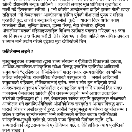
खोज्दै दीक्षामाथि बन्दुक ताकियो । हत्कडी लगाएर मुख छोपिकन कुटपिट र
गाली गर्दै हिरासतमा लगियो । “नो कोशी” आन्दोलनमा दाहिने हातमा गोली खाएर
तङ्ग्रिदै “नो केबलकार” आन्दोलनमा होमिन पुगेकी दीक्षालाई पुरूष र महिला
प्रहरीले बुट, लात्ती र बन्दुकको कुञ्जोले कुटे । यातना दिएर अचेत बनाए ।
त्यसबेला दीक्षा, सुनिता केरूङ, इक्सा लिम्बू, नेहा चेम्जोङ, इन्दिरा
धौरालीलगायतका महिलाहरूसहित विभिन्न ठाउँबाट पक्राउ गरिएका १८ जना
२७ दिनपश्चात ७ चैतमा धरौटी तिरेर रिहा भए । दीक्षा अहिले अपराधिक उपद्रव
र ज्यान मार्ने उद्योग गरेको दुईवटा मुद्दा खेपीरहेकी छिन् ।
कहिलेसम्म लड्ने ?
मुक्कुमलुङका थक्सामाहा?द्वारा राज्य संरचना र पूँजीवादी विकासको दबदबा,
आर्थिक-सामाजिक-सांस्कृतिक उपेक्षा विरूद्ध प्रदर्शित प्रतिरोध आदिवासी
समुदायको “ट्रडिश्नल रेजिलियेन्स” मात्र नभएर समयसापेक्षित एवं भविष्य
लक्षित सांस्कृतिक-राजनीतिक चेतनाको प्रष्फुटन हो । जसले आदिवासी
समुदायको पहिचान, मौलिकतालाई पूर्णतः नष्ट र लोप हुन नदिनुको साथै
आवश्यकता अनुरूप परिवर्तनशील र अनकूलित बन्दै जाने सामर्थ्य दिन सक्छ ।
“जबसम्म केबलकार खारेजी हुँदैन तबसम्म लड्ने” भन्ने आवाज तत्कालिन
संघर्षको प्रतिवद्धता हो । तर, केबलकार खारेज भएपनि मुक्कुमलुङ संरक्षणको
आन्दोलन भने शताब्दिऔँदेखिको औपनिवेशिक संस्कृति र अभ्यासविरूद्ध पारा-
पाराले निरन्तर लडीरहनुपर्ने हुन्छ, त्यसैले “मुक्कुमलुङ-पाथीभरा रहुन्जेलसम्म ।
उधेरू र हामेरू रहुन्जेलसम्म” भन्ने उनीहरूको सटिक जवाफ प्रतिरोधको
सांस्कृतिक/मुन्धुमी दर्शन हो, जसले राज्य हिंसाको पिढीगत स्मृति, भूमि-
सम्पदासँगको अटुटसम्बन्धको प्रतिविम्वन गर्छ, र, ऐतिहासिक न्याय प्राप्तिको
लक्ष्य राख्छ ।