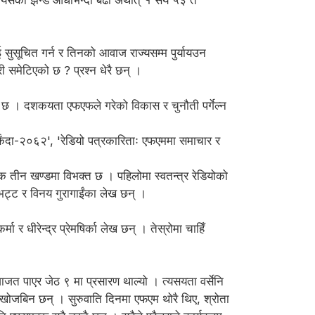
त्यसको झन्डै आधाभन्दा बढी अर्थात् १ सय ५३ त
 सुसूचित गर्न र तिनको आवाज राज्यसम्म पुर्यायउन
 समेटिएको छ ? प्रश्न धेरै छन् ।
को छ । दशकयता एफएफले गरेको विकास र चुनौती पर्गेल्न
्कंदा-२०६२', 'रेडियो पत्रकारिताः एफएममा समाचार र
तीन खण्डमा विभक्त छ । पहिलोमा स्वतन्त्र रेडियोको
 भट्ट र विनय गुरागाईंका लेख छन् ।
र धीरेन्द्र प्रेमषिर्का लेख छन् । तेस्रोमा चाहिँ
जत पाएर जेठ ९ मा प्रसारण थाल्यो । त्यसयता वर्सेनि
खोजबिन छन् । सुरुवाति दिनमा एफएम थोरै थिए, श्रोता