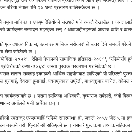
न्तमा मात्रै दुई सय ९० एफएम रेडियोले प्रसासरणका लागि इजाजतपत्र लिए । 
िक्न रेडियो नेपाल पनि २४ घन्टे प्रसारण थालिसकेको छ ।
 नमुना मानिन्छ । एफएम रेडियोको संख्याले पनि त्यस्तै देखाउँछ । जनतालाई
जेजस्तो कार्यक्रम उत्पादन भइरहेका छन् ? आवाजहीनहरूको आवाज कति र कसरी
ेडियोको एक दशकः विकास, बहस रसामाजिक सरोकार' ले उत्तर दिने जमर्को गरे
लामा लेख समेटेको छ ।
उपयोगिता-२०५९', 'रेडियो नेपालको सामाजिक इतिहास-२०६१', 'रेडियोसँग हुर
न र प्रतिरोधको कथा-२०६४' जस्ता पुस्तक प्रकाशन गरसिकेको छ ।
र असल शासन सल्लाह इकाइको आर्थिक सहयोगबाट छापिएको यो पछिल्लो पुस्तक 
ाल गुरागाई, देवराज हुमागाई, पवनप्रकाश उप्रेती, माधवकुमार बस्नेत, कोमल
र्यक्रमबारे छ । यसमा हरकिला अधिकारी, कृष्णराज सर्वहारी, जेबी विश्वकर्मा 
गुणाकर अर्यालले मसी खर्चेका छन् ।
पहिलो स्वतन्त्र एफएमचाहिँ 'रेडियो सगरमाथा' हो, जसले २०५४ जेठ ५ मा इजा
 नसक्ने गरी फ्रिक्वेन्सी सकिएको छ । यसबारे पुस्तकमा तथ्यांकसहितका 