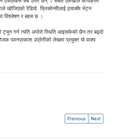
ि एफएमहरू सबै उस्तै छन् । सबैले एकैखाले कार्यक्रम
े खोजिएको रेडियो फ्रिक्वेन्सीलाई ठ्याक्कै भेट्न
ा विश्लेषण र बहस छ ।
ो ट्युन गर्न त्यति अप्ठेरो स्थिति आइसकेको छैन तर बढ्दो
ंयोजक पवनप्रकाश उप्रेतीको लेखमा प्रयुक्त यो वाक्य
Previous
Next