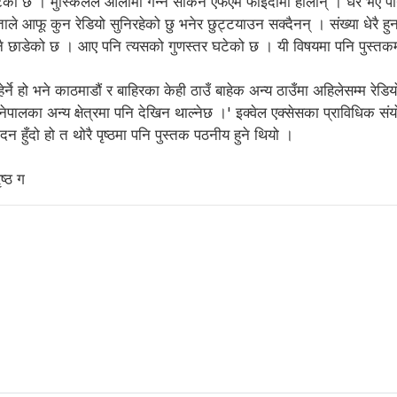
टेको छ । मुस्किलले औंलामा गन्न सकिने एफएम फाइदामा होलान् । धेरै भए पन
फू कुन रेडियो सुनिरहेको छु भनेर छुट्टयाउन सक्दैनन् । संख्या धेरै हुनाल
छाडेको छ । आए पनि त्यसको गुणस्तर घटेको छ । यी विषयमा पनि पुस्तकम
्ने हो भने काठमाडौं र बाहिरका केही ठाउँ बाहेक अन्य ठाउँमा अहिलेसम्म रेडिय
 नेपालका अन्य क्षेत्रमा पनि देखिन थाल्नेछ ।' इक्वेल एक्सेसका प्राविधिक स
दन हुँदो हो त थोरै पृष्ठमा पनि पुस्तक पठनीय हुने थियो ।
ष्ठ ग