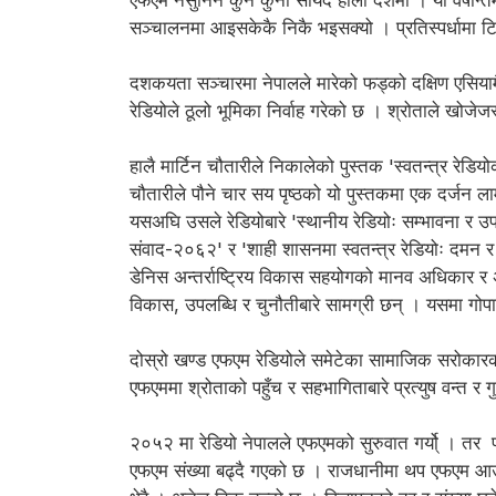
एफएम नसुनिने कुनै कुनो सायदै होला देशमा । यो वर्षा
सञ्चालनमा आइसकेकै निकै भइसक्यो । प्रतिस्पर्धामा ट
दशकयता सञ्चारमा नेपालले मारेको फड्को दक्षिण एसियामै
रेडियोले ठूलो भूमिका निर्वाह गरेको छ । श्रोताले खो
हालै मार्टिन चौतारीले निकालेको पुस्तक 'स्वतन्त्र र
चौतारीले पौने चार सय पृष्ठको यो पुस्तकमा एक दर्जन 
यसअघि उसले रेडियोबारे 'स्थानीय रेडियोः सम्भावना र 
संवाद-२०६२' र 'शाही शासनमा स्वतन्त्र रेडियोः दम
डेनिस अन्तर्राष्ट्रिय विकास सहयोगको मानव अधिकार 
विकास, उपलब्धि र चुनौतीबारे सामग्री छन् । यसमा गोप
दोस्रो खण्ड एफएम रेडियोले समेटेका सामाजिक सरोकारका का
एफएममा श्रोताको पहुँच र सहभागिताबारे प्रत्युष वन्त र 
२०५२ मा रेडियो नेपालले एफएमको सुरुवात गर्यो् । तर 
एफएम संख्या बढ्दै गएको छ । राजधानीमा थप एफएम आउन