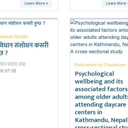
Learn More »
Learn More 
utarian Speaks
विधान संशोधन कसरी
्छ ?
ोहन प्रसाद साह
Publications by Chautarians
Psychological
26-07-26
wellbeing and its
associated factors
among older adult
attending daycare
centers in
Kathmandu, Nepal:
cross-sectional st