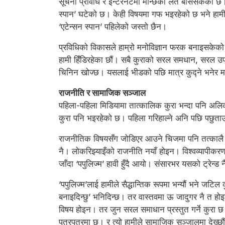
सूचना प्रविधि र इन्टरनेटमा मान्छेको लत बसिसकेको छ।
स्पान’ घटेको छ। केही विषयमा गफ भइरहेको छ भने हामी 
‘एटेन्सन स्पान’ पहिलेको जस्तो छैन।
प्रविधिको विकासले हाम्रो मनोविज्ञान फरक बनाइसकेको छ
हामी हिँडिरहेका छौं। सबै कुराको सरल समधान, सरल उपाय 
चिनिन खोज्छ। यसलाई भीडको पछि मात्र कुद्ने भनेर मान्न
राजनीति र सामाजिक सञ्जाल
पहिला-पहिला मिडियामा तात्कालिक कुरा भन्दा पनि अल
कुरा पनि भइरहेको छ। पहिला गरिहाल्ने अनि पछि पछुताउ
राजनीतिक विषयसँग जोडिएर आउने चिजमा पनि तत्कालै नत
नै। लोकरिझ्याइँको राजनीति नयाँ होइन। विश्वव्यापीकरण
जाँदा ‘पपुलिज्म’ हावी हुँदै आयो। संसारभर यसको ट्रेन्ड 
‘पपुलिज्म’लाई हामीले सैद्धान्तिक रूपमा भन्यौं भने जटि
बनाइदिन्छु’ भनिदिन्छ। तर वास्तवमा ऊ जादुगर नै त ह
विषय होइन। तर जुन सरल समाधान प्रस्तुत गर्ने कुरा 
पत्रपत्रमा छ। र त्यो हामीले सामाजिक सञ्जालमा देख्छौ