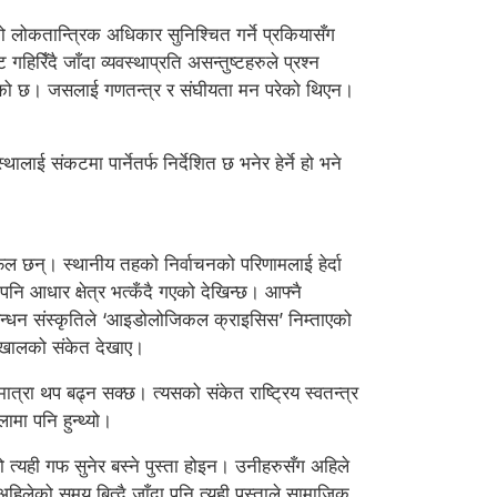
ो लोकतान्त्रिक अधिकार सुनिश्चित गर्ने प्रकियासँग
हिरिँदै जाँदा व्यवस्थाप्रति असन्तुष्टहरुले प्रश्न
बढेको छ। जसलाई गणतन्त्र र संघीयता मन परेको थिएन।
ई संकटमा पार्नेतर्फ निर्देशित छ भनेर हेर्ने हो भने
 छन्। स्थानीय तहको निर्वाचनको परिणामलाई हेर्दा
नि आधार क्षेत्र भत्कँदै गएको देखिन्छ। आफ्नै
को गठबन्धन संस्कृतिले ‘आइडोलोजिकल क्राइसिस’ निम्ताएको
्ने खालको संकेत देखाए।
त्रा थप बढ्न सक्छ। त्यसको संकेत राष्ट्रिय स्वतन्त्र
मा पनि हुन्थ्यो।
यो त्यही गफ सुनेर बस्ने पुस्ता होइन। उनीहरुसँग अहिले
हिलेको समय बित्दै जाँदा पनि त्यही पुस्ताले सामाजिक