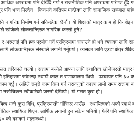
 आर्थिक अपराधमा पनि देखिँदै गयो र राजनीतिक पनि अपराधमा परिणत हुँदै 
मात्र पनि भन्न मिल्दैन। किनभने कतिपय मान्छेका लागि सामाजिक सञ्जाल बाहेक
चाहिने नागरिक निर्माण गर्न सकिरहेका छैनौं। यो शिक्षाको मात्र काम हो कि होइन
ामीले खोजेको लोकतान्त्रिक नागरिक कस्तो हुने?
र अरुलाई पनि हक प्रयोग गर्ने प्रक्रियामा सघाउने हो भने त्यसका लागि
लोकतान्त्रिक संस्थाले लगानी गर्नुपर्‍यो। त्यसका लागि एउटा क्षेत्र शैक्षि
गलत तरिकाले चल्यो। सत्तामा बस्नेले आफ्ना लागि स्थायित्व खोजेजस्तो मात्
ेपालको इतिहासमा सबैभन्दा स्थायी काल त राणाकालमा थियो। पञ्चायत पनि ३० वर्
रो काम गर्छु। अहिले राम्रो काम किन गर्न नसक्नुको कारण लामो समय सत्तामा 
पमा नसोचिकन स्वीकारेको जस्तो देखियो। यो गलत कुरा हो।
त्व भन्ने कुरा विधि, प्रक्रियासँग गाँसिएर आउँछ। स्थायित्वको अर्को स्वार्थ ब
तिक स्थायित्व थिएन, आर्थिक लगानी हुन सकेन भनियो। फेरि पनि स्थायित्व हुँद
१९६० को दशकमै भइसक्थ्यो।