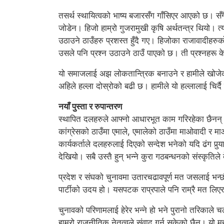
तसर्थ स्थायित्वको भाष्य बजारसँग गाँसिएर आएको छ। सँग
जोडेन। हिजो हाम्रो गुजरामुखी कृषि अर्थतन्त्र थियो। त्यो
उठाउने ठाउँहरु प्रशस्त हुँदै गए। हिजोका राजावादीह
उसले पनि प्रश्न उठाउने ठाउँ पाएको छ। ती प्रश्नहरू के
यो समाजलाई अझ लोकतान्त्रिक बनाउने र हामीले खोजेको जस
अहिले हल्ला दोस्रोको बढी छ। हामीले यो हल्लालाई चिर्द
नयाँ पुस्ता र रुपान्तरण
स्थापित दलहरुले आफ्नो आधारभूत काम गरिरहेका छैनन्
कांग्रेसको ठाउँमा एमाले, एमालेको ठाउँमा माओवादी र म
कार्यकर्ताले दलहरुलाई दिएको सन्देश भनेको यदि ढंग पुर्‍
देखियो। सबै उस्तै हुन् भन्ने कुरा गठबन्धनको संस्कृतिले 
प्रदेश र संघको चुनावमा उतारचढावपूर्ण मत जसलाई भन्छौ
पार्टीको उदय हो। यसपटक राप्रपाले पनि राम्रै मत लिएर
चुनावको परिणामलाई हेरेर भन्ने हो भने पुरानो तरिकाले च
हाम्रो राजनीतिक नेतृत्वले संवाद गर्न सकेको छैन। यो 