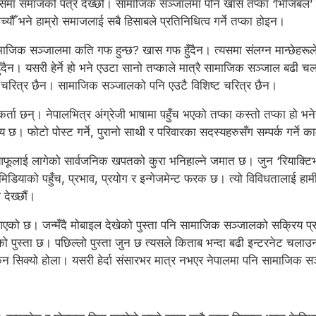
हामीले यसमा समाजको पत्र देख्छौं। सामाजिक सञ्जालमा पनि खास तप्का ‘भिजिबल
च्यौँ भने हाम्रो समाजलाई सबै हिसाबले प्रतिनिधित्व गर्ने तप्का होइन।
माजिक सञ्जालमा कति गफ हुन्छ? खास गफ हुँदैन। त्यसमा संलग्न मान्छेहर
हुँदैन। यसरी हेर्ने हो भने एउटा सानो तप्काले मात्रै सामाजिक सञ्जाल बढी च
ट चरित्र छैन। सामाजिक सञ्जालको पनि एउटै विशिष्ट चरित्र छैन।
कर्ता छन्। नेपालभित्र अंग्रेजी भाषामा पहुँच भएको तप्का कस्तो तप्का हो भ
। फोटो पोस्ट गर्ने, पुरानो साथी र परिवारका सदस्यहरुसँग सम्पर्क गर्ने का
ूलाई लागेको सार्वजनिक खपतको कुरा भनिहाल्ने जमात छ। जुन ‘रियाक्टिभ’ छ।
ियाको पहुँच, प्रभाव, प्रयोग र इन्गेजमेन्ट फरक छ। त्यो विविधतालाई हामीले हे
 देख्छौं।
 आएको छ। जन्मँदै मोबाइल देखेको पुस्ता पनि सामाजिक सञ्जालको सक्रिय प्
ो पुस्ता छ। पछिल्लो पुस्ता जुन छ त्यसले किताब भन्दा बढी इन्टरनेट चलाउ
ुर्कन सिक्यो होला। यसरी हेर्दा संसारभर मात्र नभएर नेपालमा पनि सामाजिक 