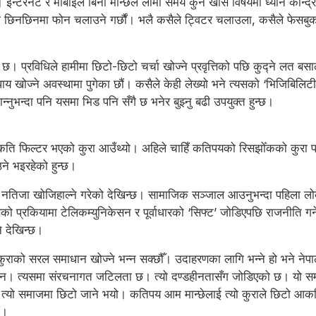
 इन्टरनेट र मोबाइल बिना मान्छेले लामो समय कुनै खास विषयमा ध्यान केन्
छिनछिनमा फोन चलाउने गर्छौं। भलै कसैले ट्विटर चलाउला, कसैले फेसबुक चला
। प्रविधिले हामीमा छिटो-छिटो चर्चा खोज्ने प्रवृत्तिको पछि कुद्ने लत बस
खोज्ने अवस्थामा पुगेका छौं। कसैले केही लेख्यो भने त्यसको ‘भिजिबिलिटी रिच
ुभन्दा पनि यसमा भिड पनि सँगै छ भनेर बुझ्नु बढी उपयुक्त हुन्छ।
िकति फिल्टर भएको कुरा आउँथ्यो। अहिले चाहिँ कतिपयको रिसझोँकको कुरा प
ने भइरहेको हुन्छ।
िजा खोजिहाल्ने गरेको देखिन्छ। सामाजिक सञ्जाल आउनुभन्दा पहिला लोकरिझ
को प्रकियामा टेलिकम्युनिकेसन र पूर्वाधारको ‘सिफ्ट’ जोडिएपछि राजनीति गर्
नै देखिन्छ।
ल कुराको सरल समाधान खोज्ने भन्न सक्छौँ। उदाहरणका लागि भन्ने हो भने नेपाल
ोइन। त्यसमा संरचनागत जटिलता छ। त्यो दण्डहीनतासँग जोडिएको छ। यो समस्य
छ त्यो समाजमा छिटो जाने भयो। कतिपय आम मान्छेलाई त्यो कुराले छिटो आक
ं।