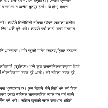
द्रित गरेर बसिरहन नसक्ने भएको छ। उसको ‘एटेन्सन
उला त कसैले युट्युब हेर्ला। जे होस्, हाम्रो
ाल्यो। त्यसैले छिटोछिटो नतिजा खोज्ने खालको बाटोमा
’ अर्कै हुने भयो। त्यसले गर्दा कोही मान्छे रातारात
नि आइहाल्छ। पछि पछुतो मानेर स्टाटस/ट्विट हटाउने
्याँई (पपुलिज्म) भन्ने कुरा राजनीतिकशास्त्रमा थियो
ने तौरतरिकामा फरक हुँदै आयो। त्यो तरिका फरक हुँदै
मा भ्रष्टाचार छ। कुनै नेताले ‘मैले जितेँ भने सबै ठिक
ा एउटा व्यक्तिले चामत्कारिक रूपले हल गर्न सक्ने
र्षित गर्ने भयो। जटिल कुराको सरल समाधान अहिले