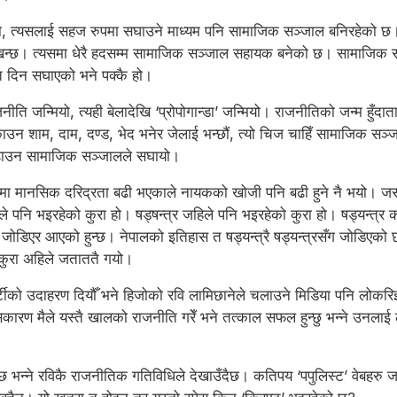
ो, त्यसलाई सहज रुपमा सघाउने माध्यम पनि सामाजिक सञ्जाल बनिरहेको छ। त
न्छ। त्यसमा धेरै हदसम्म सामाजिक सञ्जाल सहायक बनेको छ। सामाजिक सञ्
ि दिन सघाएको भने पक्कै हो।
जनीति जन्मियो, त्यही बेलादेखि ‘प्रोपोगान्डा’ जन्मियो। राजनीतिको जन्म हु
काउन शाम, दाम, दण्ड, भेद भनेर जेलाई भन्छौं, त्यो चिज चाहिँ सामाजिक सञ्
बढाउन सामाजिक सञ्जालले सघायो।
ा मानसिक दरिद्रता बढी भएकाले नायकको खोजी पनि बढी हुने नै भयो। जसका ध
जहिले पनि भइरहेको कुरा हो। षड्षन्त्र जहिले पनि भइरहेको कुरा हो। षड्यन
 जोडिएर आएको हुन्छ। नेपालको इतिहास त षड्यन्त्रै षड्यन्त्रसँग जोडिएको
ो कुरा अहिले जताततै गयो।
र पार्टीको उदाहरण दियौँ भने हिजोको रवि लामिछानेले चलाउने मिडिया पनि लोकरि
्यसकारण मैले यस्तै खालको राजनीति गरेँ भने तत्काल सफल हुन्छु भन्ने उन
भन्ने रविकै राजनीतिक गतिविधिले देखाउँदैछ। कतिपय ‘पपुलिस्ट’ वेबहरु जसर