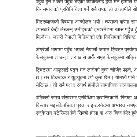
पहुँच हुने र कम पहुँच भएका व्यक्तिलाई हेर्‍यौं भने 
कि समाजको प्रतिनिधित्व गर्ने सबै तप्का हो त! हामीले सो
मिटरब्याजको विषयमा आन्दोलन भयो। त्यसका बारेमा सा
त्यसबारे केही लेख्छन् उनीहरुको इन्टरनेटमा खास पहुँच 
मिल्दैन। जसरी नेपाली मिडियाको एकै किसिमको विशिष्
अंग्रेजी भाषामा पहुँच भएको नेपाली जमात ट्विटर प्रयोग
फेसबुकमा त छन्। तर खास अर्कै समूह फेसबुकमा सक्रिय छ
ट्विटरमा आफूलाई पढ्न मन लागेको कुरा खोजेर पढ्ने, आफ
छ। तर टिकटक र युट्युबमा त्यो कुरा छैन। योमध्ये पनि मिड
भेटिन्छ। ती सबै पक्ष र स्वार्थ हामीले सामाजिक सञ्जालमा
पछिल्लो समय संसारभर प्रविधिमा क्रान्तिकारी ‘सिफ्ट’
विस्तार भइसकेपछिको पुस्ता र इन्टरनेटमा अभ्यस्त नभएक
एजुकेसन मटेरियल हेर्न सिक्यो होला वा अरु चिज हेरेर ह