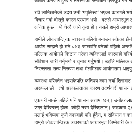
आधार कमजोर हुन्छ र समस्याको समाधान प्रस्तुत गर्न 
रवि लामिछानेको उदय उनी ‘पपुलिस्ट’ भएका कारणले भय
विचार गर्दा दोस्रो कारण प्रधान भयो। दलले आधारभूत ल
क्षणिक हुन्छ। यो चेत्दै जाने कुरा हो। यसले हाम्रो आध
हामीले लोकतान्त्रिक व्यवस्था बलियो बनाउन सकेका छैन
आयोग सम्झने हो भने ०४६ सालपछि बनेको पहिलो अन्तरिम
मल्लिक आयोगले किटान गरेका व्यक्तिलाई कारबाही गरियो भन
संविधान जारी गर्नुभयो र चुनाव गर्नुभयो। उहाँले मल्ल
निरन्तरता सत्य निरुपण तथा मेलमिलाप आयोगसम्म आइप
व्यवस्था परिवर्तन भइसकेपछि कतिपय काम नयाँ शिराबाट सु
असफल छौं। त्यो असफलताका कारण तदर्थवादी शासन 
एकथरी मान्छे जहिले पनि शासन सत्तामा छन्। उनीहरुलाई का
उग्र देखिन्छन् होला, कोही नरम देखिएलान्। सडकमा २/४
मलाई भविष्यमा कुनै कारबाही पनि हुँदैन, म संविधान र क
हाम्रो लोकतान्त्रिक व्यवस्थाको आधारभूत जिम्मेवारी के 