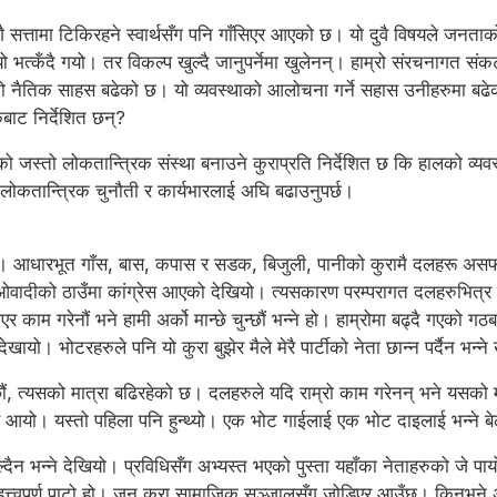
ै सत्तामा टिकिरहने स्वार्थसँग पनि गाँसिएर आएको छ। यो दुवै विषयले जनताक
 भत्कँदै गयो। तर विकल्प खुल्दै जानुपर्नेमा खुलेनन्। हाम्रो संरचनागत संकट ग
रुको नैतिक साहस बढेको छ। यो व्यवस्थाको आलोचना गर्ने सहास उनीहरुमा 
बाट निर्देशित छन्?
्तो लोकतान्त्रिक संस्था बनाउने कुराप्रति निर्देशित छ कि हालको व्यवस्थाला
ै लोकतान्त्रिक चुनौती र कार्यभारलाई अघि बढाउनुपर्छ।
। आधारभूत गाँस, बास, कपास र सडक, बिजुली, पानीको कुरामै दलहरू असफल
ाओवादीको ठाउँमा कांग्रेस आएको देखियो। त्यसकारण परम्परागत दलहरुभित्र प
याएर काम गरेनौं भने हामी अर्को मान्छे चुन्छौं भन्ने हो। हाम्रोमा बढ्दै गए
देखायो। भोटरहरुले पनि यो कुरा बुझेर मैले मेरै पार्टीको नेता छान्न पर्दैन भन
ं, त्यसको मात्रा बढिरहेको छ। दलहरुले यदि राम्रो काम गरेनन् भने यसको मा
 आयो। यस्तो पहिला पनि हुन्थ्यो। एक भोट गाईलाई एक भोट दाइलाई भन्ने बेला
ल्दैन भन्ने देखियो। प्रविधिसँग अभ्यस्त भएको पुस्ता यहाँका नेताहरुको जे पा
महत्त्वपूर्ण पाटो हो। जुन कुरा सामाजिक सञ्जालसँग जोडिएर आउँछ। किनभने अ