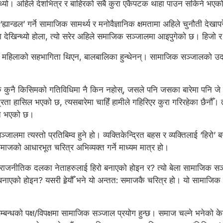
लाग्थ्यो। अहिले देशभित्र र बाहिरको सबै कुरा एकैपटक थाहा पाउन सकिने 
्यान्डल’ गर्ने सामाजिक सामर्थ्य र मनोवैज्ञानिक क्षमतामा अहिले चुनौती दे
मता देखिन्थ्यो होला, त्यो सरेर अहिले समाजिक सञ्जालमा आइपुगेको छ। हिज
हाँ महिलाको सहभागिता थिएन, बालबालिका हुन्थेनन्। सामाजिक सञ्जालको उद
 अरु कुनै किसिमको गतिविधिमा नै किन नहोस्, जसले पनि जसका बारेमा पनि जे 
 हासिल भएको छ, त्यसबारेमा चाहिँ हामीले गहिरिएर कुरा गरिरहेका छैनौँ। त
्रित भएको छ।
लमा त्यस्तो प्रतिबिम्व हुने हो। व्यक्तिकेन्द्रित बहस र व्यक्तिलाई ‘हिरो
को आधारभूत चरित्र अभिव्यक्त गर्ने माध्यम मात्र हो।
नि राजनीतिक दलका नेताहरुलाई हिरो बनाएको होइन र? त्यो बेला सामाजिक स
बनाएको होइन? यसरी हेर्‍यौँ भने यो अन्तत: समाजकै चरित्र हो। यो सामाजि
्बन्धको पक्ष/विपक्षमा सामाजिक सञ्जाल प्रयोग हुन्छ। समाज चल्ने भनेको के