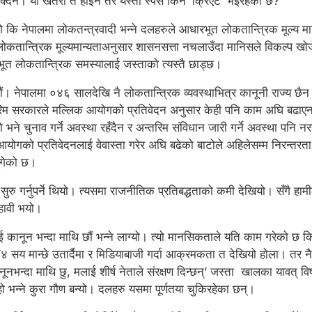
सक्दैन। यो खतरा त होइन तर यस्तो स्पेस किन ‘क्रिएट’ भइरहेको छ?
ो कि नेपालमा लोकतन्त्रवादी भन्ने दलहरुले आधारभूत लोकतान्त्रिक मूल्
ोकतान्त्रिक मूल्यमान्यताअनुसार शासनसत्ता नचलाउँदा मानिसले विकल्प खोज
ारभूत लोकतान्त्रिक समस्यालाई जस्ताको त्यस्तै छाड्छ।
ौं। नेपालमा ०४६ सालदेखि नै लोकतान्त्रिक व्यवस्थाभित्र कानूनी राज्य छै
 सरकारले मल्लिक आयोगको प्रतिवेदन अनुसार केही पनि काम अघि बढाएन। त्
े चुनाव गर्ने अवस्था रहँदैन र अन्तरिम संविधान जारी गर्ने अवस्था पनि नरहने
िक आयोगको प्रतिवेदनलाई वेवास्ता गरेर अघि बढेको बाटोले अहिलेसम्म निरन्त
ुगेको छ।
रु गर्नुपर्ने थियो। त्यसमा राजनीतिक प्रतिबद्धताको कमी देखियो। सँगै हामी
हावी भयो।
नून भन्दा माथि छौं भन्ने लाग्यो। त्यो मानसिकताले यति काम गरेको छ कि तप्
 सय मान्छे उतार्दैमा र मिडियाबाजी गर्दा आक्रमकता त देखियो होला। तर नै
ानूनभन्दा माथि छु, मलाई शीर्ष नेताले संरक्षण दिन्छन्’ जस्ता खालका यावत्
हो भन्ने कुरा गौण बन्यो। दलहरु यसमा पूर्णतया चुकिरहेका छन्।