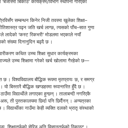
थित ‘बजारमा बिकाउ’ कार्यक्रम/विभाग स्थापना गरिएका
त्रिविसँग सम्बन्धन किनेर निजी तवरमा खुलेका शिक्षा–
नीतिशास्त्र पढ्न जति खर्च लाग्छ, त्यसको पाँच–सात गुणा
्व बैंकले लादेको ‘कस्ट रिकभरी’ मोडलमा भएकाले नयाँ
रमको संख्या दिनानुदिन बढ्दै छ ।
यापारीकरण कथित उच्च शिक्षा सुधार कार्यक्रमका
ज्यले उच्च शिक्षामा गरेको खर्च खोलामा गैरहेको छ—
 छ । विश्वविद्यालय बौद्धिक रूपमा मृतप्रायः छ, र समग्र
 यो बिस्तारै बौद्धिक खण्डहरमा रूपान्तरित हुँदै छ ।
उँमा विद्यार्थीले लगाएका हुन्छन् । तालाबन्दी नगरिएकै
 अरू, ती पुस्तकालयमा छिर्दा पनि छिर्दैनन् । अन्यत्रका
 छ । विद्यार्थीका नाउँमा केही व्यक्ति दलको भ्रातृ संस्थाको
डा, शिक्षातर्फको सेरिड अनि विज्ञानतर्फको रिकास्ट ।