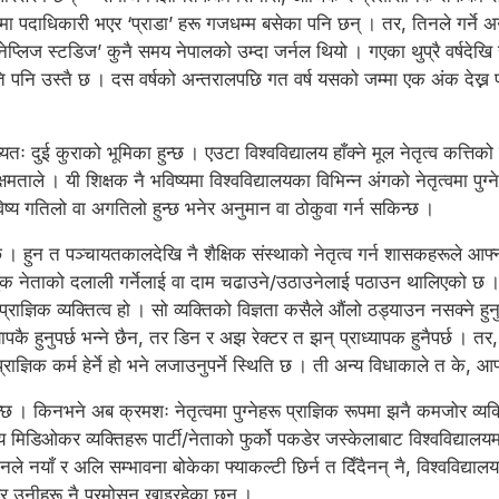
ाधिकारी भएर ‘प्राडा’ हरू गजधम्म बसेका पनि छन् । तर, तिनले गर्ने अनुसन्
नेप्लिज स्टडिज’ कुनै समय नेपालको उम्दा जर्नल थियो । गएका थुप्रै वर्षदेख
ति पनि उस्तै छ । दस वर्षको अन्तरालपछि गत वर्ष यसको जम्मा एक अंक देख्न प
यतः दुई कुराको भूमिका हुन्छ । एउटा विश्वविद्यालय हाँक्ने मूल नेतृत्व कत्तिको
क्षमताले । यी शिक्षक नै भविष्यमा विश्वविद्यालयका विभिन्न अंगको नेतृत्वमा पुग्
 भविष्य गतिलो वा अगतिलो हुन्छ भनेर अनुमान वा ठोकुवा गर्न सकिन्छ ।
 । हुन त पञ्चायतकालदेखि नै शैक्षिक संस्थाको नेतृत्व गर्न शासकहरूले आफ्न
अमुक नेताको दलाली गर्नेलाई वा दाम चढाउने/उठाउनेलाई पठाउन थालिएको छ । 
राज्ञिक व्यक्तित्व हो । सो व्यक्तिको विज्ञता कसैले औंलो ठड्याउन नसक्ने हु
पकै हुनुपर्छ भन्ने छैन, तर डिन र अझ रेक्टर त झन् प्राध्यापक हुनैपर्छ । तर,
ाज्ञिक कर्म हेर्ने हो भने लजाउनुपर्ने स्थिति छ । ती अन्य विधाकाले त के, आफ्
। किनभने अब क्रमशः नेतृत्वमा पुग्नेहरू प्राज्ञिक रूपमा झनै कमजोर व्यक्तिह
मय मिडिओकर व्यक्तिहरू पार्टी/नेताको फुर्को पकडेर जस्केलाबाट विश्वविद्याल
तिनले नयाँ र अलि सम्भावना बोकेका फ्याकल्टी छिर्न त दिँदैनन् नै, विश्वविद
रेर उनीहरू नै प्रमोसन खाइरहेका छन् ।