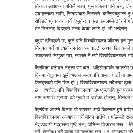
तिनका आआफ्ना गतिलै भवन, पुस्तकालय पनि छन्; तिनमा पद
उदाहरणका लागि, सिनासबाट निस्कने ‘कन्ट्रिब्युसन्स टु 
सेरिडले प्रकाशन गर्ने ‘एजुकेसन एन्ड डेभलपमेन्ट’ को ग
तर तिनलाई दिइएको तलब केका लागि हो, ती भन्दैनन् ।
बहुधा देखिएको छ, कुनै पनि विश्वविद्यालय जीवन्त हुन मुख्
नियुक्त गर्ने वा त्यहाँ कार्यरत फ्याकल्टी अथवा शिक्षकको 
फ्याकल्टी नियुक्त गर्छ, त्यसले नै त्यो विश्वविद्यालयको
त्रिविको वर्तमान नेतृत्व सम्भवतः अहिलेसम्मकै कमजोर छ
दिनमा नेतृत्वमा खुबी भएका भन्दा पनि अमुक पार्टी वा 
डिनहरूको पनि डिन हो । विश्वविद्यालयको सबैभन्दा ठूलो प्
छ । त्यसैले, पनि विश्वविद्यालयको उप/कुलपति हुन प्राध्या
नाम अगाडि ‘प्राडा’ को फुर्को त जडेका होलान्, तिनको प्र
त्रिविमा आउने दिनमा यो समस्या अझै विकराल हुने देखिन्छ 
विश्वविद्यालयमा अध्यापन गर्ने मौका पाउँथे । पछिल्लो स
नेतृत्वदायी पदहरूमा पुग्दै छन्, विभिन्न तिकडम गरेर । 
गर्दै, तेजोवध गर्दै पाखा लगाइरहेका छन् । र, जालझेल ग