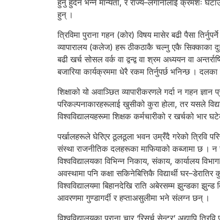
हुनु हुँदैन भन्ने मान्यता, र राज्य–लगानीलाई क्रमशः घ
हुन् ।
त्रिविमा पुराना गहन (कोर) विषय मासेर बढी पैसा तिर्नुप
व्यापारालय (कलेज) हरू ठीकठाकै चल्नु एकै सिक्काका दुई 
बढी खर्च सोसल वर्क वा द्वन्द्व वा श्रम अध्ययन वा अन्तर्र
बजारिया कार्यक्रममा धेरै रकम तिर्नुपर्छ भनिन्छ । दलका 
शिक्षाको यो अवाञ्छित व्यापारीकरणले गर्दा न गहन ज्ञान 
परिकल्पनाकारहरूलाई खुसीको कुरा होला, तर यसले विद्य
विश्वविद्यालयहरूमा शिक्षक कर्मचारीको र खर्चको भार घट
पर्खालहरूले घेरिएर ठूलठूला भवन उम्रँदै गरेको त्रिवि प
संस्था राजनीतिक दलहरूका माफियाको कब्जामा छ । न राम्ररी
विश्वविद्यालयका विभिन्न निकाय, संकाय, कार्यालय विभागहर
अवस्थामा पनि कक्षा सकिनेबित्तिकै विद्यार्थी घर–डेरातिर
विश्वविद्यालयमा बिहानदेखि राति अबेरसम्म झुन्डका झुन्ड विद
आवरणमा गुण्डागर्दी र हप्ताअसुलीमा भने संलग्न छन् ।
विश्वविद्यालयका पुराना चार ‘रिसर्च सेन्टर’ अद्यापि त्