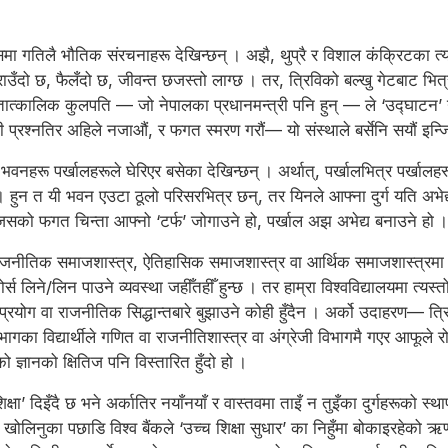
ाम्पसमा गतिलै भौतिक संरचनाहरू देखिन्छन् । अझै, थुप्रै र विशाल कंक्रिटका त
राउँदो छ, फैलँदो छ, जीवन्त छजस्तो लाग्छ । तर, त्रिविको बल्खु गेटबाट भित्र 
ा तात्कालिक कुलपति — जो नेपालका प्रधानमन्त्री पनि हुन् — ले ‘उद्घाटन’ ग
 यी प्रश्नतिर अहिले नजाऔं, र फगत स्मरण गरौं— यो संस्थाले बर्सेनि सयौं इन्ज
ाय भवनहरू पर्खालहरूले घेरिएर बसेका देखिन्छन् । अर्थात्, पर्खालभित्र पर्ख
िन्छ । हुन त यी भवन एउटा ठूलो परिसरभित्र छन्, तर यिनले आफ्ना दुर्ग यति अ
, जसको फगत चिन्ता आफ्नो ‘टर्फ’ जोगाउने हो, पर्खाल अझ अभेद्य बनाउने हो ।
ई राजनीतिक समाजशास्त्र, ऐतिहासिक समाजशास्त्र वा आर्थिक समाजशास्त्रमा
स लिने/लिन पाउने व्यवस्था जहीँतहीँ हुन्छ । तर हाम्रा विश्वविद्यालयमा त्यस्
्रयोग वा राजनीतिक सिद्धान्तबारे बुझाउने कोही हुँदैन । अर्को उदाहरण— त्रि
भागका विद्यार्थीले गणित वा राजनीतिशास्त्र वा अंग्रेजी विभागमै गएर आफूल
ीको ज्ञानको क्षितिज पनि विस्तारित हुँदो हो ।
शिक्षा’ दिइँदै छ भने अर्कातिर नयाँनयाँ र वास्तवमा ताइँ न तुइँका दुर्गहरूको
 खोलिनुका पछाडि विश्व बैंकले ‘उच्च शिक्षा सुधार’ का निहुँमा बोकाइरहेको ऋ