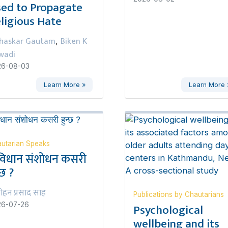
ed to Propagate
ligious Hate
haskar Gautam
Biken K
,
wadi
26-08-03
Learn More »
Learn More 
utarian Speaks
विधान संशोधन कसरी
्छ ?
ोहन प्रसाद साह
Publications by Chautarians
Psychological
26-07-26
wellbeing and its