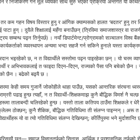
टाउने र निजीकरण गर्ने मूल ध्येयका साथ सुरु भएको प्रक्रिया अन्तर्गत यी क
र्ने तर कम गहन विषय विस्तार हुनु र आंगिक क्याम्पसको हालत ‘बदतर’ हुनु तर 
पाटा हुन् । दुवैले शिक्षालाई महँगा बनाउँछन् (त्रिविमा समाजशास्त्र वा राज
ाष्ट्रिय सम्बन्ध पढ्न तिर्नुपर्छ) । नयाँ डिपार्टमेन्ट/प्रोग्रामको सञ्चालन विश
कार्यकर्ताको व्यवस्थापन अन्यमा भन्दा सहजै गर्न सकिने हुनाले यस्ता कार्यक्
प्रदान भइरहेको छ, न त विद्यार्थीले सस्तोमा पढ्न पाइरहेका छन् । यो चरम व्
ार्थी र अभिभावकलाई त फाइदा दिएन–दिएन, राज्यको पैसा पनि बचेको छैन । रा
ेको छैन । बढेको बढ्यै छ ।
रिसरमा केही समय गुजार्ने जोकोहीले थाहा पाउँछ, यसको आन्तरिक संरचना ध्वस्त
 पढाइ हुन्छ त्यहाँ, न त विद्यार्थी–शिक्षकमाझ कुनै बौद्धिक विमर्श नै चल्छ ।
ूमा तालाबन्दी चलिरहेको हुन्छ । यस्तो ताला कतिपय ठाउँमा शिक्षकले र धेरै ठा
 कुलेलम ठोक्छन्; कुनै शैक्षिक, बौद्धिक गतिविधिमा ती संलग्न पाइन्नन् । अरू त
्यार्थीहरू यो वा त्यो गतिविधिमा संलग्न देखिन्छन्; कीर्तिपुरमा भने मुर्दाशान्ति
रिवि परिसरमै छन्— समाज विज्ञानतर्फको सिनास, आर्थिक र प्रशासनिक तर्फको से