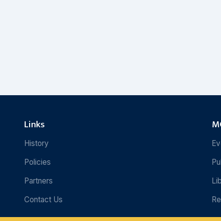
Links
MC
History
Ev
Policies
Pu
Partners
Li
Contact Us
Re