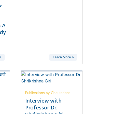
s
 A
udy
»
Learn More »
Publications by Chautarians
,
Interview with
ण
Professor Dr.