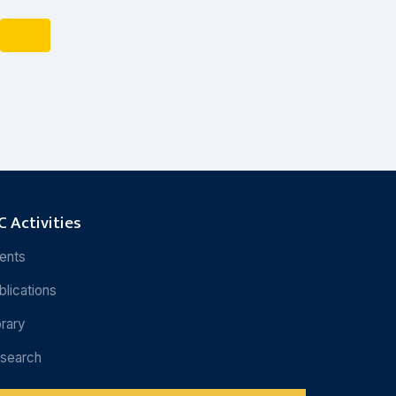
 Activities
ents
blications
brary
search