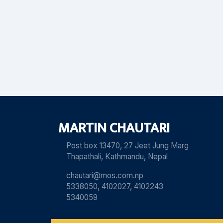
MARTIN CHAUTARI
Post box 13470, 27 Jeet Jung Marg
Thapathali, Kathmandu, Nepal
chautari@mos.com.np
5338050, 4102027, 4102243
5340059