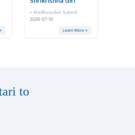
Shrikrishna Giri
Madhusudan Subedi
-
2026-07-10
»
Learn More »
ari to