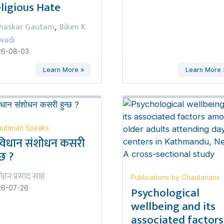
ligious Hate
haskar Gautam
Biken K
,
wadi
26-08-03
Learn More »
Learn More 
utarian Speaks
विधान संशोधन कसरी
्छ ?
ोहन प्रसाद साह
Publications by Chautarians
Psychological
26-07-26
wellbeing and its
associated factors