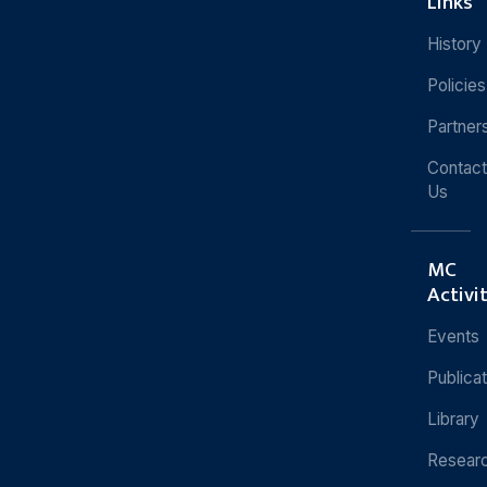
Links
History
Policies
Partner
Contact
Us
MC
Activi
Events
Publica
Library
Resear