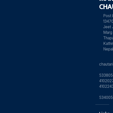
CHA
Post
13470
Jeet 
Marg
Thapa
Kath
Nepa
chauta
533805
4102027
410224
534005