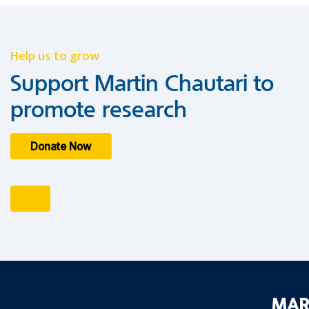
Help us to grow
Support Martin Chautari to
promote research
Donate Now
MAR