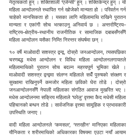
नेतृत्वकर्ता हुन् । शक्तिशाली ‘एजेन्सी’ हुन् । शक्तिकेन्द्र हुन् । यो
महिला आन्दोलनले स्थापित गर्न खोजेको मान्यता हो । परिवर्तन गर्न
चाहेको मानसिकता हो । यसका लागि महिलामाथि राखिने पुरातन
मान्यता र एकांगी सोच भत्काउनु अनिवार्य छ । अन्तर्राष्ट्रिय–
राष्ट्रिय–क्षेत्रीय–स्थानीय राजनीतिक र सामाजिक दबाबसँगसँगै
महिला आन्दोलन यसैका निम्ति निरन्तर संघर्षमा छन् ।
१० वर्षे माओवादी सशस्त्र द्वन्द्व, दोस्रो जनआन्दोलन, त्यसपछिका
चरणबद्ध मधेस आन्दोलन र विविध महिला आन्दोलनलगायतले
महिलामाथिको पुरातन सोच बदल्न महत्त्वपूर्ण भूमिका खेले ।
माओवादी सशस्त्र द्वन्द्वमा संलग्न महिलाले सधैँ पुरुषको संरक्षण र
सुरक्षामा राखिनुपर्ने कमजोर महिला छविको घेरा तोडे । दोस्रो
जनआन्दोलनसँगै नेपाली महिलाका संगठित आवाज मुखरित भए ।
मधेस आन्दोलनमा सक्रिय महिलाले ‘घरेलु’ वृत्तमा कैद मधेसी महिला
पहिचानको बन्धन तोडे । सार्वजनिक वृत्तमा सामूहिक र प्रभावकारी
उपस्थिति जनाए ।
वादी महिला आन्दोलनले ‘कमसल’, ‘स्तरहीन’ मानिएका महिलाका
यौनिकता र शरीरमाथिको अधिकारका विषयमा एउटा नयाँ आयाम