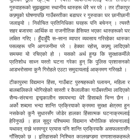
गुरुवाहरूको सुझबुझमा स्थानीय थारुहरू धेरै भर परे । तर टीकापुर
कफ्र्युको घोषणापछि गाउँबस्तीका बडाघर र गुरुवाका घर छानीछानी
जलाइयो । निर्वाचित प्रतिनिधिका घरहरू पनि बचेनन् । त्यस्तै
सहर बजारमा आर्थिक वा राजनीतिक हैसियत भएका थारुहरूको घर
लक्षित गरिए । हुँदाहुँदै स–साना व्यापार व्यवसाय गरिरहेका थारुका
पसलहरू पनि आगजनीमा परे । हेक्का रहोस्, कफ्र्यु लादिएको
समयमा यो रचिएको हो । यसको अर्थ हुन्छ कि सुरक्षाकर्मीले
प्रतिशोध साध्न यस्तो घटना गरेका हुन् कि पुलिस प्रशासनको
आडभरोसामा कुनै गिरोहले एउटा समुदायलाई आक्रमण गरिरह्यो ।
टीकापुरमा विद्यमान हिंसा, गाउँबाट पुरुषहरूको पलायन, महिला र
बालबालिकले भोगिरहेको सास्ती र कैलालीका गाउँबस्तीमा लादिएको
सैन्य–संरचना द्वन्द्वकालीन समयभन्दा धेरै हिसाबले भिन्न छैन ।
अर्को शब्दमा भन्दा शान्ति प्रक्रियाको क्रममा सुरक्षा क्षेत्रमा हुन
नसकेको कुनै सुधारसँग जोडेर हालका हिंसात्मक घटनाक्रमलाई
हेरिनुपर्छ । हाल सुदूर पश्चिममा विद्यमान भौगोलिक संरचनालाई
यथावत् राख्ने भरमग्दुर प्रयास पनि शान्ति प्रक्रियाकै असफलतासँग
गाँसिएको छ । इतिहासको निश्चित कालखण्डमा राणाशासकहरूले