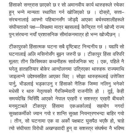
हिंसाको सन्त्रास छाएको छ र सो अमानवीय कार्य थारुहरूले रचेका
हुन् भन्ने मान्यता स्थापित गर्न खोजिएको छ । दोस्रो, सत्ता–
संरचनालाई आफ्नो पहिचानसँग जोड्दै आएका बर्चस्वशालीहरूले
संघीयताको पक्ष—विपक्षमा मात्र बहसलाई केन्द्रित गर्न खोज्दै राज्य
पुन:संरचना नयाँ प्रशासनिक सीमांकनमात्र हो भन्न खोज्दैछन् ।
टीकापुरको हिंसात्मक घटना सबै दृष्टिबाट निन्दनीय छ । यद्यपि सो
घटनालाई अलि मसिनोसँग बुझ्न जरुरी छ । टीकापुर हिंसा वरिपरि
मूलत: तीन किसिमका कथनीहरू सार्वजनिक भए । एक, पहिले नै
घरेलु हातहतियार बोकेर आन्दोलनमा उत्रिएका थारुहरू राज्यमाथि
जाइलाग्ने उद्देश्यसहित आएका थिए । सोझा थारुहरूलाई उत्तेजित
पार्नु, भीडलाई भड्काउनु र हिंसाको नैतिक जिम्मा नलिनु भनेको
मधेसी र थारु नेतृत्वको गैरजिम्मेवारी राजनीति हो । दुई, केही
समयदेखि चिसिँदै आएको नेपाल प्रहरी र सशस्त्र प्रहरी बीचको
मनमुटाबले टीकापुर हिंसामा एकअर्कालाई सहयोग नगर्दा
सुरक्षाकर्मीको ज्यान गयो र शान्ति सुरक्षा नियन्त्रणभन्दा बाहिर गयो
। तीन, सो घटनामा एक वा अर्को पक्षबाट घुसपैठ भएकै हो, चाहे
त्यो संघीयता विरोधी अखण्डवादी हुन् वा सशस्त्र संघर्षमा नै भविष्य