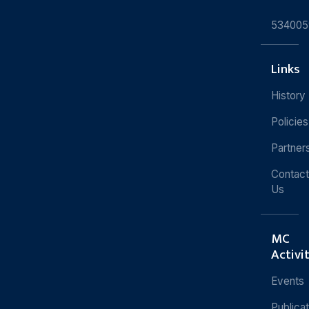
534005
Links
History
Policies
Partner
Contact
Us
MC
Activi
Events
Publica