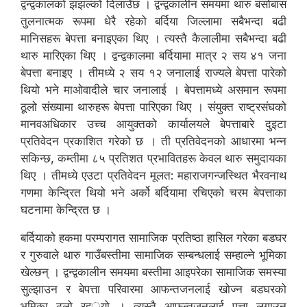
द्वन्द्वकालको झझल्को दिलाउँछ । द्वन्द्वकालीन समयमा थारु बसोबास
तुलनात्मक रूपमा धेरै रहेको बर्दिया जिल्लामा सबैभन्दा बढी
मानिसहरू बेपत्ता बनाइएका थिए । त्यस्तै कैलालीमा सबैभन्दा बढी
थारु मारिएका थिए । द्वन्द्वकालमा बर्दियामा मात्र २ सय ४१ जना
बेपत्ता बनाइए । तीमध्ये २ सय १२ जनालाई राज्यले बेपत्ता पारेको
थियो भने माओवादीले चार जनालाई । बेपत्तामध्ये असमान रूपमा
ठूलो संख्यामा थारुहरू बेपत्ता पारिएका थिए । संयुक्त राष्ट्रसंघको
मानवअधिकार उच्च आयुक्तको कार्यालयले बेपत्ताबारे दुइटा
प्रतिवेदन प्रकाशित गरेको छ । ती प्रतिवेदनको आधारमा भन्न
सकिन्छ, कम्तीमा ८५ प्रतिशत प्रभावितहरू केवल थारु समुदायका
थिए । तीमध्ये एउटा प्रतिवेदन मूलत: महाराजगन्जस्थित भैरवनाथ
गणमा केन्द्रित थियो भने अर्को बर्दियामा रचिएको चरम बेपत्ताका
घटनामा केन्द्रित छ ।
बर्दियाको हकमा परम्परागत सामाजिक प्रतिष्ठा हासिल गरेका बडघर
र गुरुवाले थारु गाउँबस्तीमा सामाजिक सम्बन्धलाई सम्हाल्ने भूमिका
खेल्छन् । द्वन्द्वकालीन समयमा बस्तीमा आइपरेका सामाजिक समस्या
सुल्झाउन र बेपत्ता परिवारमा आफन्तजनलाई खोज्न बडघरको
भूमिका ठूलो रह््यो । त्यस्तै आफन्तजनलाई पत्ता लगाउन