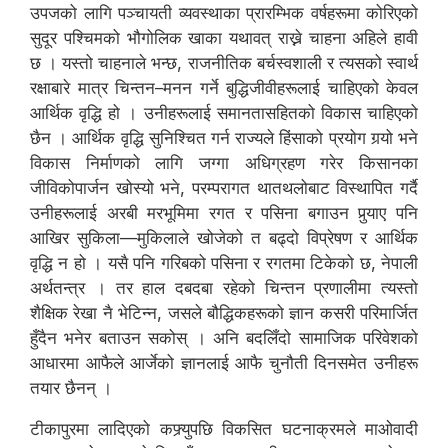
उपजको लागि पञ्चायती व्यवस्थाका प्रारम्भिक वर्षहरूमा कोरिएको
सुदूर पश्चिमको भौगोलिक खाका यथावत् राख्ने चाहना अहिले हावी
छ । यस्तो चाहनाले भन्छ, राजनीतिक बर्चस्वशाली र त्यसको स्वार्थ
रक्षाबारे मात्र चिन्तन–मनन गर्ने बुद्धिजीवीहरूलाई चाहिएको केवल
आर्थिक वृद्धि हो । उनीहरूलाई समानतासहितको विकास चाहिएको
छैन । आर्थिक वृद्धि सुनिश्चित गर्न राज्यले हिंसाको प्रयोग गर्‍यो भने
विकास निर्माणको लागि जग्गा अधिग्रहण गरेर किसानका
जीविकोपार्जन खोस्यो भने, परम्परागत थातथलोबाट विस्थापित गर्दै
उनीहरूलाई अरबी मरभूमिमा रगत र पसिना बगाउन पुर्‍याए पनि
आखिर सुकिला—मुकिलाले खोजेको त बढ्दो विप्रेषण र आर्थिक
वृद्धि न हो । यसै पनि गरिबको पसिना र रगतमा टिकेको छ, नेपाली
अर्थतन्त्र । तर हाल दबदबा रहेको चिन्तन प्रणालीमा त्यस्तो
शैक्षिक रेखा नै भेटिन्न, जसले बौद्धिकहरूको ज्ञान कसरी परिमार्जित
हुँदैन भनेर बताउन सकोस् । अनि बदलिँदो सामाजिक परिवेशको
आधारमा आफैले आर्जेको ज्ञानलाई आफै चुनौती दिनसमेत उनीहरू
तयार छैनन् ।
टीकापुरमा लादिएको कफ्र्युपछि विकसित घटनाक्रमले माओवादी