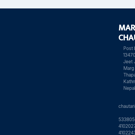
MAR
CHA
Post
13470
Jeet 
Marg
Thapa
Kath
Nepa
chauta
533805
4102027
410224