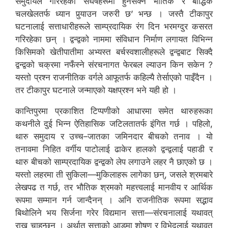
समुदायले गरिरहेको संघर्षहरूमा हुनसक्ने भौतिक र बौद्धिक
चलखेलतर्फ ध्यान पुर्‍याउन जरुरी छ’ भन्छ । जस्तै टीकापुर
घटनालाई सत्ताधारीहरूले साम्प्रदायिक रंग दिन भरमग्दुर कसरत
गरिरहेका छन् । द्वन्द्वको नाममा संविधान निर्माण लगायत विभिन्न
किसिमको खेतीपातीमा अभ्यस्त बर्चस्वशालीहरूले द्वन्द्वबाट सिक्दै
द्वन्द्वको चक्रमा नफँस्ने संरचनागत फेरबल ल्याउन किन सकेन ?
यस्तो प्रश्न राजनीतिक वर्गले आफूतर्फ कहिल्यै तेर्साएको पाइँदैन ।
तर टीकापुर घटनाले जन्माएको यक्षप्रश्न भने यही हो ।
कान्तिपुरमा प्रकाशित टिप्पणीको आधारमा समेत थारुहरूका
कथनीले दुई भिन्न ऐतिहासिक जटिलतातर्फ इंगित गर्छ । पहिलो,
थारु समुदाय र उच्च–जातका जमिनदार बीचको तनाव । यो
तनावमा निहित वर्गीय पाटोलाई ढाकेर हालको द्वन्द्वलाई पहाडी र
थारु बीचको साम्प्रदायिक द्वन्द्वको लेप लगाउने लहर नै छाएको छ ।
यस्तो लहरमा ती सुकिला—मुकिलाहरू लागेका छन्, जसले श्रमबारे
लेखपढ त गर्छ, तर भौतिक श्रमको महत्त्वलाई मानवीय र आर्थिक
रूपमा सम्मान गर्न जान्दैनन् । अनि राजनीतिक रूपमा सद्भाव
बिथोलिने भय सिर्जना गरेर विद्यमान सत्ता—संरचनालाई यथावत्
राख्न चाहन्छन् । अर्थात् सत्ताको आडमा शोषण र विभेदलाई यथावत्