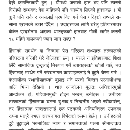
देख्ने क्रान्तिकारी हुन् । यीमध्ये जसको हात भए पनि त्यस्तो
गिरोहले सम्भवत: देश बाहिरको पनि सहयोग लिएको हुनसक्छ । यी
कुनै पनि तर्क र त्यसलाई प्रमाणित गर्न पेस गरिएको तथ्यले स–
साना प्रश्नको उत्तर दिँदैन । उदाहरणका लागि घरेलु हतियारमात्र
बोकेर प्रदर्शनमा आएका थारुहरूको हातबाट गोली लागेर कसरी
१८ महिने बालकको ज्यान जान सक्छ ?
हिंसाको समर्थन वा निन्दामा पेस गरिएका तथ्यहरू तत्कालको
परिघटना वरिपरि धेरै जेलिएका छन् । यसले न इतिहासबाट शिक्षा
लिँदै सामाजिक द्वन्द्वलाई निरुपण गर्ने उपायहरूको खोजी गर्छ, नत
हिंसालाई भरथेग गर्ने संरचनागत कारणहरूलाई नै बुझ्ने चेष्टा गर्छ ।
कैलालीका स्थानीयहरूको बुझाइ भने यस्तो चिन्तन प्रणालीभन्दा
अलि भिन्न देखियो । थारु आन्दोलन मूलत: अधिकारमुखी
आन्दोलन हो, पहिचानमुखी होइन भन्छन् उनीहरू । उनीहरू
तत्कालको हिंसात्मक घटना दु:खद र निन्दनीय भएको स्वीकार्छन्,
तर हिंसात्मक सन्त्रासलाई एक पटकको अनियन्त्रित उपजका
रूपमा मात्रै नभएर संरचनागत विभेदको रूपमा हेर्छन् । उनीहरूको
दुवै बुझाइले ‘सामाजिक न्याय र समानताको पक्षमा सीमान्तकृत