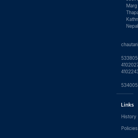
Marg
Thapa
Kath
Nepa
chauta
533805
4102027
410224
534005
Links
History
Policies