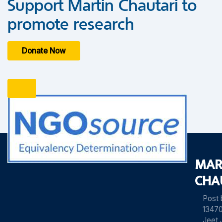
Support Martin Chautari to
promote research
Donate Now
MAR
CHA
Post
13470
Jeet 