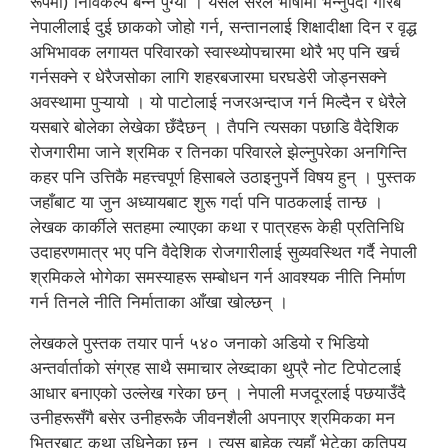
रूपमा) निर्विकल्प बन्न पुग्यो । यसले सरल भाषामा भन्नुपर्दा गरिब
नेपालीलाई दुई छाकको जोहो गर्न, सन्तानलाई शिक्षादीक्षा दिन र वृद्ध
अभिभावक लगायत परिवारको स्वास्थ्योपचारमा थोरै भए पनि खर्च
गर्नसक्ने र धेरैजसोका लागि शहरबजारमा घरघडेरी जोड्नसक्ने
अवस्थामा पुऱ्यायो । यो पाटोलाई नजरअन्दाज गर्न मिल्दैन र धेरैले
यसबारे बोलेका लेखेका छँदैछन् । तैपनि त्यसका पछाडि वैदेशिक
रोजगारीमा जाने श्रमिक र तिनका परिवारले झेल्नुपरेका अनगिन्ति
कहर पनि उत्तिकै महत्त्वपूर्ण हिसाबले उठाइनुपर्ने विषय हुन् । पुस्तक
जहाँबाट या जुन अध्यायबाट शुरू गर्दा पनि पाठकलाई तान्छ ।
लेखक कार्कीले सतहमा ल्याएका कथा र पात्रहरू केही प्रतिनिधि
उदाहरणमात्र भए पनि वैदेशिक रोजगारीलाई सुव्यवस्थित गर्दै नेपाली
श्रमिकले भोगेका समस्याहरू सम्बोधन गर्न आवश्यक नीति निर्माण
गर्न तिनले नीति निर्माताका आँखा खोल्छन् ।
लेखकले पुस्तक तयार पार्न ५४० जनाको अडियो र भिडियो
अन्तर्वार्ताको संग्रह साथै समाचार लेख्दाका थुप्रै नोट टिपोटलाई
आधार बनाएको उल्लेख गरेका छन् । नेपाली मजदूरलाई पछयाउँदै
उनीहरूसँगै बसेर उनीहरूकै जीवनशैली अपनाएर श्रमिकका मन
भित्रबाट कथा उधिनेेका छन् । त्यस बाहेक त्यहाँ भेटेका कतिपय