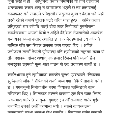
जुनी सरह नै हो । आधुनिक कतार निर्माणका यो तीन दशकको
अन्तरालमा कतार आफू त कायापलट भएको छ तर कतारलाई
कायापलट गर्न सघाउने परिश्रमी मजदूरका दुःख र वेदना भने अझै
उस्तै रहेको यथार्थ पुस्तक पढ्दै जाँदा थाहा हुन्छ । अमिर कतार
उत्रिएको चार वर्षपछि मात्रै दोहा शहर निर्माणको गुरुयोजना
कार्यान्वयनमा आएको थियो र अहिले वैदेशिक रोजगारीको आकर्षक
गन्तव्यका रूपमा कतार स्थापित छ । अमिर हम्जाले ३१ वर्षअघि
मासिक पाँच सय रियाल तलबमा काम पाएका थिए । अहिले
उनीजस्तै लाखौँ नेपाली पुगिसक्दा पनि श्रमिकको न्यूनतम तलब यो
तीन दशकमा दोब्बर अर्थात् एक हजार रियाल पनि भएको छैन ।
मजदूरका श्रमको मूल्य थाहा पाउन यो एक उदाहरण काफी छ ।
कार्यस्थलमा हुने श्रमिकको कमजोर सुरक्षा प्रबन्धबारे “रियालमा
झुण्डिएको जीवन” शीर्षकको अर्को अध्यायमा निकै पीडादायी वर्णन
छ । गगनचुम्बी निर्माणाधीन घरमा जियाउल प्लम्बिङको काम
गरिरहेका थिए । लिफ्टबाट उक्लने क्रममा एक दिन उक्त लिफ्ट
अकस्मात् चलेपछि सन्तुलन गुमाएर ३५ औँ तलाबाट खसेर भुइँमा
बजारिँदा उनको त्यहीँ प्राणान्त भयो । यसले कार्यस्थलमा
कामदारको सुरक्षा अवस्था बोध गराउँछ । जियाउल खसेर रगतको