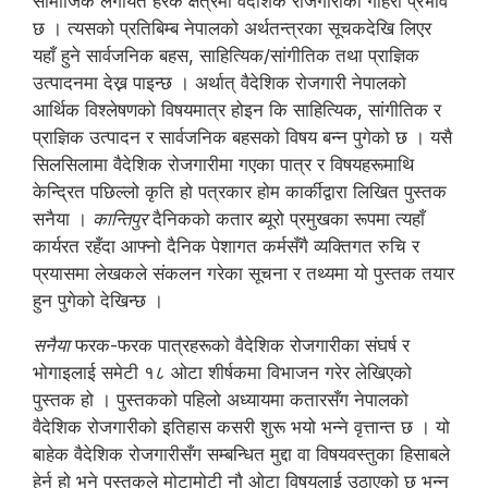
सामाजिक लगायत हरेक क्षेत्रमा वैदेशिक रोजगारीको गहिरो प्रभाव
छ । त्यसको प्रतिबिम्ब नेपालको अर्थतन्त्रका सूचकदेखि लिएर
यहाँ हुने सार्वजनिक बहस, साहित्यिक/सांगीतिक तथा प्राज्ञिक
उत्पादनमा देख्न पाइन्छ । अर्थात् वैदेशिक रोजगारी नेपालको
आर्थिक विश्लेषणको विषयमात्र होइन कि साहित्यिक, सांगीतिक र
प्राज्ञिक उत्पादन र सार्वजनिक बहसको विषय बन्न पुगेको छ । यसै
सिलसिलामा वैदेशिक रोजगारीमा गएका पात्र र विषयहरूमाथि
केन्द्रित पछिल्लो कृति हो पत्रकार होम कार्कीद्वारा लिखित पुस्तक
सनैया ।
कान्तिपुर
दैनिकको कतार ब्यूरो प्रमुखका रूपमा त्यहाँ
कार्यरत रहँदा आफ्नो दैनिक पेशागत कर्मसँगै व्यक्तिगत रुचि र
प्रयासमा लेखकले संकलन गरेका सूचना र तथ्यमा यो पुस्तक तयार
हुन पुगेको देखिन्छ ।
सनैया
फरक-फरक पात्रहरूको वैदेशिक रोजगारीका संघर्ष र
भोगाइलाई समेटी १८ ओटा शीर्षकमा विभाजन गरेर लेखिएको
पुस्तक हो । पुस्तकको पहिलो अध्यायमा कतारसँग नेपालको
वैदेशिक रोजगारीको इतिहास कसरी शुरू भयो भन्ने वृत्तान्त छ । यो
बाहेक वैदेशिक रोजगारीसँग सम्बन्धित मुद्दा वा विषयवस्तुका हिसाबले
हेर्न हो भने पुस्तकले मोटामोटी नौ ओटा विषयलाई उठाएको छ भन्न