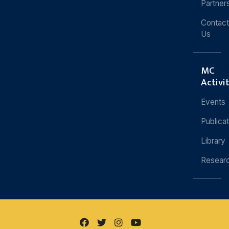
Partner
Contact
Us
MC
Activi
Events
Publica
Library
Resear