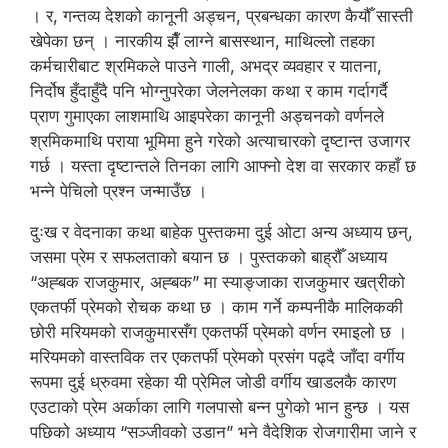
। र, गन्तव्य देशको कानूनी अड्चन, प्रबन्धका कारण कैयौँ सास्ती
खेपेका छन् । नारकीय झैँ लाग्ने बासस्थान, माथिल्लो तहका
कर्मचारीबाट श्रमिकले पाउने गाली, अभद्र व्यवहार र यातना,
निर्दोष हुँदाहुँदै पनि भोग्नुपरेका जेलनेलका कथा र काम गर्दागर्दै
प्राण गुमाएका लाशमाथि आइपरेका कानूनी अड्चनको वर्णनले
श्रमिकमाथि पराया भूमिमा हुने गरेको अत्याचारको दृष्टान्त उजागर
गर्छ । यस्ता दृष्टान्तले तिनका लागि आफ्नो देश वा सरकार कहाँ छ
भन्ने पेचिलो प्रश्न जन्माउँछ ।
दुःख र वेदनाका कथा बाहेक पुस्तकमा दुई ओटा अन्य अध्याय छन्,
जसमा प्रेम र सफलताको बयान छ । पुस्तकको बाह्रौँ अध्याय
“अह्बक राजकुमार, अह्बक” मा स्याङ्जाका राजकुमार खत्रीको
एकतर्फी प्रेमको रोचक कथा छ । काम गर्ने कम्पनीकै मालिककी
छोरी मरियमको राजकुमारसँग एकतर्फी प्रेमको वर्णन रमाइलो छ ।
मरियमको वास्तविक तर एकतर्फी प्रेमको प्रसंग पढ्दै जाँदा वर्गीय
रूपमा दुई ध्रुवमा रहेका यी प्रेमिल जोडी वर्गीय खाडलकै कारण
एउटाको प्रेम अर्काका लागि गलपासो बन्न पुगेको भान हुन्छ । यस
पछिको अध्याय “सञ्जीवको उडान” भने वैदेशिक रोजगारीमा जाने र