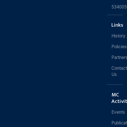
534005
Links
History
Policies
Partner
Contact
Us
MC
Activi
Events
Publica