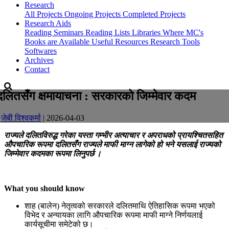
Research
All Projects
Ongoing Projects
Completed Projects
Research Aids
Reading Seminars
Reading Lists
Libraries Where MC's
Books are Available
Useful Resources
Research Tools
Softwares
Archives
Contact
दलितसँग क्षमायाचना : सरकारको जिम्मेवार कदम
-
जेबी विश्वकर्मा
| 2026-04-03
राज्यले दलितविरुद्ध गरेका यस्ता गम्भीर अत्याचार र अपराधको प्रायश्चितसहित
औपचारिक रूपमा दलितसँग राज्यले माफी माग्न लागेको हो भने यसलाई राज्यको
जिम्मेवार कदमका रूपमा लिनुपर्छ ।
What you should know
शाह (बालेन) नेतृत्वको सरकारले दलितमाथि ऐतिहासिक रूपमा भएको
विभेद र अन्यायका लागि औपचारिक रूपमा माफी माग्ने निर्णयलाई
कार्यसूचीमा समेटेको छ।