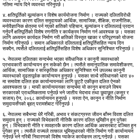
गतिमा न्याय दिने व्यवस्था गरिनुपर्छ ।
४. क्षतिपूर्तिको मूल्यांकन र विशेष कार्ययोजना निर्माण । राज्यको दलितविरोधी
व्यवस्थाका कारण दलित समुदायको आर्थिक, सामाजिक, शैक्षिक, राजनीतिक,
मनोवैज्ञानिक क्षेत्रमा पर्न गएको क्षतिको पहिचान, मूल्यांकन र दलितलाई प्रदान
गर्नुपर्ने क्षतिपूर्तिको विशेष रणनीति र कार्यक्रम निर्माण गर्न आवश्यक छ । यसका
लागि अध्ययन कार्यदल निर्माण गरी क्षतिको विस्तृत खाका र परिपूरणको योजना
निर्माण गरिनुपर्छ । समान अधिकारले दलितलाई क्षतिपूर्तिसहित न्याय दिन
सक्दैन, त्यसैले दलितलाई क्षतिपूर्तिसहित विशेष अधिकार सुनिश्चित गरिनुपर्छ ।
५. नेपालमा दलितका सन्दर्भमा भएका संवैधानिक र कानुनी व्यवस्थाको
प्रभावकारी कार्यान्वयन हुन सकेको छैन । त्यसैले समानुपातिक समावेशीकरण,
आर्थिक, सामाजिक र सांस्कृतिक अधिकार सुनिश्चित गर्न उपलब्ध कानुनी
व्यवस्थाको दृढतापूर्वक कार्यान्वयन हुनुपर्छ । यसका साथै संविधानको धारा ४०
मा समावेश दलित हक कार्यान्वयनका लागि छुट्टै एकीकृत दलित ऐनको
आवश्यकता छ । माफी कार्यान्वयनका सन्दर्भमा यो कानुन बनाउने विषय
सरकारको प्राथमिकतामा पर्नुपर्छ भने जातीय भेदभाव तथा छुवाछूत (कसुर र
सजाय) ऐन, २०६८ कार्यान्वयन हुनुपर्छ । यस्ता ऐन, कानुन र नीति निर्माण
समुदायसँगको बृहत् परामर्शबाट गरिनुपर्छ ।
६. नेपालमा सबैभन्दा धेरै गरिबी, अभाव र संकटग्रस्त जीवन बाँच्न विवश दलित
समुदाय हुन् । राज्यको विभेदकारी नीतिकै कारण दलित भूमिहीन हुन पुगेका
हुन् । विभेदकारी नीति र व्यवहारकै कारण दलित आर्थिक अवसरबाट वञ्चित हुन
पुगेका हुन् । त्यसैले राज्यले तत्काल भूमिसुधारको नीति निर्माण गरी कार्यान्वयन
गर्नुपर्छ भने गरिबी निवारणको विशेष प्याकेज कार्यक्रम लागू गर्नुपर्छ । यसका