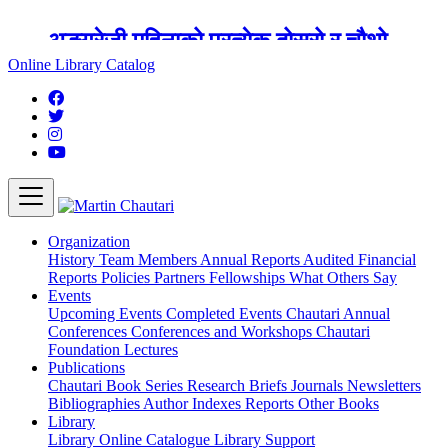
अङ्ग्रेजी महिनाको प्रत्येक दोस्रो र चौथो
शुक्रबार मार्टिन चौतारी र यसको पुस्तकालय
Online Library Catalog
बन्द रहने छ ।
Organization
History
Team
Members
Annual Reports
Audited Financial
Reports
Policies
Partners
Fellowships
What Others Say
Events
Upcoming Events
Completed Events
Chautari Annual
Conferences
Conferences and Workshops
Chautari
Foundation Lectures
Publications
Chautari Book Series
Research Briefs
Journals
Newsletters
Bibliographies
Author Indexes
Reports
Other Books
Library
Library
Online Catalogue
Library Support