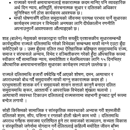
राज्यको यस्तो क्षमायाचनालाई सकारात्मक कदम मानिए पनि व्यावहारिक
अर्थ दिन न्याय, क्षतिपूर्ति, संरचनात्मक सुधार र दलितको अधिकार
सुनिश्चित गर्ने ठोस कार्यक्रम आवश्यक छ।
माफी घोषणासँगै दलित समुदायको जीवनमा प्रत्यक्ष प्रभाव पार्ने सुधारका
कार्यक्रम ल्याउन र विभेदको अन्त्यका लागि दीर्घकालीन रणनीति
अपनाउनुपर्ने आवश्यकता औंल्याइएको छ।
शाह (बालेन) नेतृत्वको सरकारद्वारा पारित सयबुँदे प्रशासकीय सुधारसम्बन्धी
कार्यसूचीमा राज्यले दलितमाथि गरेको विभेदका सम्बन्धमा माफी माग्ने एउटा बुँदा
समेटिएको छ । उक्त बुँदामा दलित तथा ऐतिहासिक बहिष्कृत समुदायमाथि राज्य,
समाज र संरचनाले अन्याय, विभेद र वञ्चितीकरण गरेको हुँदा औपचारिक रूपमा
स्वीकार गर्दै सामाजिक न्याय, समावेशिता र मेलमिलापका लागि १५ दिनभित्र
औपचारिक क्षमायाचनासहित सुधारका कार्यक्रम ल्याउने उल्लेख छ ।
राज्यले दलितमाथि हजारौं वर्षदेखि गर्दै आएको शोषण, दमन, अत्याचार र
अपराधनको बोध गर्दै समुदायसँग माफी माग्नु सकारात्मक कदम हो ।
प्रभुत्वशाली शासक वर्ग र समुदायको शासन सत्ताले कानुनै बनाएर दलित
समुदायमाथि क्रूर, आततायी र आपराधिक विभेदको शृंखला चलायो ।
अत्याचारी व्यवस्था टिकाउन दलितलाई राज्यसत्तामा सहभागी हुनबाट पूर्ण रूपमा
बन्देज लगायो ।
सोही किसिमको सामाजिक र सांस्कृतिक व्यवस्थाको अभ्यास गरी श्रमजीवी
दलितको श्रम, सीप, पसिना र रगतको होली खेल्ने काम भयो । दलितमाथि
अपराध गर्नेहरू समाजमा प्रतिष्ठित हुने तर समाजको सञ्चालन, सभ्यता विकास
र संस्कृतिको जगेर्नामा योगदान गर्ने दलितलाई कहिल्यै मर्यादित जीवन बाँच्न