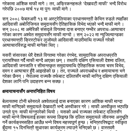
गरेकामा आंशिक माफी मागे । तर, अफ्रिकनहरूले ‘देखावटी माफी’ भन्दै विरोध
गरेपछि २००७ मार्च १४ मा पुनः माफी मागे ।
सन् २००८ फेब्रुअरी १३ मा अस्ट्रेलियाका प्रधानमन्त्री केभिन रुडले त्यहाँका
आदिवासी अबोरिजिनल समुदायसँग ऐतिहासिक विभेद भएको भन्दै माफी मागे ।
सन् २००८ मा अमेरिकी संसद्ले विगतमा दास बनाएर गम्भीर अपराध–अत्याचार
गरेका कारण अश्वेत समुदायसँग माफी माग्यो । सन् २०२२ मा न्युजिल्यान्डका
प्रधानमन्त्री क्रिस्टोफर लुजोमले आदिवासी माउरीमाथि राज्यले गरेको
अत्याचारविरुद्ध माफी मागेका थिए ।
यसरी संसारका धेरै देशले विगतमा गरेका रंगभेद, सामुदायिक अपराधप्रति
प्रायश्चित गर्दै माफी माग्दै आएका छन् । तथापि दक्षिण एसियाली देशमा दलित,
आदिवासी जनजाति र सीमान्तकृत समुदायमाथि ऐतिहासिक रूपमा चरम विभेद,
दमन र अत्याचार हुँदै आइरहेको छ । तर, राज्यले अपराधबोध र क्षमायाचना भने
गरेका छैनन् । नेपालमा राज्यकै तर्फबाट दलितसँग माफी मागिनु दक्षिण एसियाली
देशका लागि पनि उदाहरण बन्न सक्छ ।
क्षमायाचनासँग अन्तरनिहित विषय
बेलायतमा टोनी ब्लेयरले अश्वेतलाई दास बनाएका कारण आंशिक माफी माग्दा
माफी मागिएको समुदायले देखावटी भन्दै अस्वीकार गरे । माफी अस्वीकृत भएपछि
उनले पुनः माफी माग्नुपरेको थियो । यसको अर्थ राज्यका तर्फबाट दलितसँग
माफी माग्ने विषयलाई हल्का रूपमा लिइन्छ कि दलित समुदायले जीवनमा अनुभूति
गर्ने कार्यक्रमसहित आउँछ भन्ने विषय महत्त्वपूर्ण हुन्छ । मन्त्रिपरिषद्बाट स्वीकृत
बुँदामा १५ दिनभित्रै सुधारका कार्यक्रम ल्याउने भनिएको छ । वास्तवमै