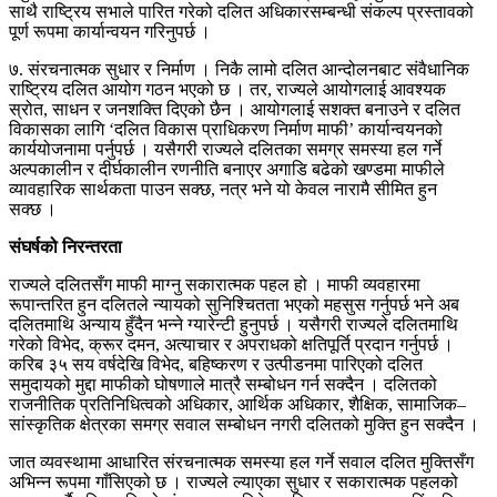
साथै राष्ट्रिय सभाले पारित गरेको दलित अधिकारसम्बन्धी संकल्प प्रस्तावको
पूर्ण रूपमा कार्यान्वयन गरिनुपर्छ ।
७. संरचनात्मक सुधार र निर्माण । निकै लामो दलित आन्दोलनबाट संवैधानिक
राष्ट्रिय दलित आयोग गठन भएको छ । तर, राज्यले आयोगलाई आवश्यक
स्रोत, साधन र जनशक्ति दिएको छैन । आयोगलाई सशक्त बनाउने र दलित
विकासका लागि ‘दलित विकास प्राधिकरण निर्माण माफी’ कार्यान्वयनको
कार्ययोजनामा पर्नुपर्छ । यसैगरी राज्यले दलितका समग्र समस्या हल गर्ने
अल्पकालीन र दीर्घकालीन रणनीति बनाएर अगाडि बढेको खण्डमा माफीले
व्यावहारिक सार्थकता पाउन सक्छ, नत्र भने यो केवल नारामै सीमित हुन
सक्छ ।
संघर्षको निरन्तरता
राज्यले दलितसँग माफी माग्नु सकारात्मक पहल हो । माफी व्यवहारमा
रूपान्तरित हुन दलितले न्यायको सुनिश्चितता भएको महसुस गर्नुपर्छ भने अब
दलितमाथि अन्याय हुँदैन भन्ने ग्यारेन्टी हुनुपर्छ । यसैगरी राज्यले दलितमाथि
गरेको विभेद, क्रूर दमन, अत्याचार र अपराधको क्षतिपूर्ति प्रदान गर्नुपर्छ ।
करिब ३५ सय वर्षदेखि विभेद, बहिष्करण र उत्पीडनमा पारिएको दलित
समुदायको मुद्दा माफीको घोषणाले मात्रै सम्बोधन गर्न सक्दैन । दलितको
राजनीतिक प्रतिनिधित्वको अधिकार, आर्थिक अधिकार, शैक्षिक, सामाजिक–
सांस्कृतिक क्षेत्रका समग्र सवाल सम्बोधन नगरी दलितको मुक्ति हुन सक्दैन ।
जात व्यवस्थामा आधारित संरचनात्मक समस्या हल गर्ने सवाल दलित मुक्तिसँग
अभिन्न रूपमा गाँसिएको छ । राज्यले ल्याएका सुधार र सकारात्मक पहलको