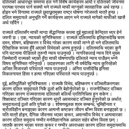
दलितको आधारभूत समस्या हल गर्ने विशेष कार्यक्रम आयो र दलितको जीवनमा
प्रत्यक्ष प्रभाव पार्न सक्यो भने राज्यले माफी माग्नुको व्यावहारिक अर्थ रहन्छ ।
होइन भने विगतमा राज्यले छुवाछूतमुक्त राष्ट्र घोषणा गरेजस्तो मात्रै हुन्छ ।
दलित समुदायले अनुभूति गर्ने कार्यक्रम आएन भने राज्यले मागेको माफीको खासै
अर्थ रहँदैन ।
राज्यले दलितसँग माफी माग्दा सैद्धान्तिक रूपमा दुई मुद्दालाई केन्द्रित भएर हेर्न
जरुरी छ । एक, न्यायको सुनिश्चितता । राज्यले दलितमाथि इतिहासदेखि चरम
दमन, शोषण, बहिष्करण र विभेद गरेका कारण माफी माग्ने हो भने दलितमाथि
ऐतिहसिक रूपमा हुँदै आएको विभेदको अन्त्य हुनुपर्छ । दलितमाथि भएका कुनै
पनि घटनामा पीडितले तुरुन्तै न्याय पाउनुपर्छ । नागरिकलाई न्याय दिने मुख्य
जिम्मेवारी राज्यको भएको हुँदा माफी घोषणापछि दलितले न्याय पाउँछन् भन्ने
विषय सुनिश्चित गरिनुपर्छ । उदाहरणका लागि नौ वर्षदेखि न्याय कुरिरहेको
अजित मिजारको परिवारले न्याय पाउनुपर्छ । अंगिरा पासीदेखि इनिसा
विकलगायत हिंसा र हत्या गरिएका परिवारले न्याय पाउनुपर्छ ।
दुई, क्षतिपूर्तिको सुनिश्चितता । राज्यकै विभेद, बहिष्करण र वञ्चितीकरणका
कारण दलित समुदायले निकै ठूलो क्षति बेहोर्नुपरेको छ । राजनीतिबाट वञ्चित
गरिएका कारण राज्यसत्तामा दलितको बलियो प्रतिनिधित्व हुन सकेन ।
शिक्षाबाट वञ्चित गरिएका कारण थुप्रै अवसरबाट वञ्चित हुनुपरेको छ अर्थात्
समुदायलाई ठूलो क्षति पुगेको छ । शोषणमूलक श्रम सम्बन्ध, भूमिहीनता र
स्रोतविहीन बनाइएका कारण अत्यन्तै कष्टकर जीवन बाँच्न विवश बनाइएको छ ।
यति मात्रै होइन, दैनिक जीवनमा भएका क्रूर, अमानवीय विभेद र अत्यचारका
कारण दलित समुदाय गम्भीर मनोवैज्ञाननिक आघात सहेर बाँच्न विवश छन् ।
जातकै कारण भएका यस्ता क्रूर र गम्भीर अपराधका कारण दलित समुदायमाथि