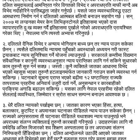
दलित समुदायलाई आमन्त्रित गरेर विगतको विभेद र अपराधप्रति माफी माग्दै अब
विभेद नदोहोरिने प्रतिबद्धता जाहेर गर्नुपर्छ । यसले जात व्यवस्थाविरुद्ध एउटा
आमधारणा निर्माण गर्न र दलितको आत्मबल बलियो बनाउन सहयोग गर्छ । सन्
२००७ मा लन्डनका मेयर केन लिभिङ्स्टोनले इतिहासमा भएको दास
व्यापारप्रति दुःख व्यक्त गर्दै इतिहासमा पुर्खाले गरेको अपराधप्रति प्रायश्चित
गरेका थिए । नेपालमा पनि त्यस्तो अभ्यास गरिनुपर्छ ।
२. दलितले दैनिक विभेद र अन्याय भोगिरहन बाध्य छन् तर न्याय पाउन सकेका
छैनन् । त्यसैले दलितमाथि न्यायमा पहुँचको अवस्थाको अध्ययन गरी फास्ट
ट्र्याकबाट न्याय सुनिश्चित गर्ने योजना ल्याउनुपर्छ । सरकारले कम्तीमा विद्यमान
संवैधानिक र कानुनी व्यवस्थाअनुसार न्याय प्राप्तिका लागि गर्न सकिने सुधारको
काम तुरुन्तै सुरु गर्न सक्छ । जस्तो : कुनै व्यक्तिले जातका आधारमा विभेद
भएको महसुस भएका तुरुन्तै हटलाइनमार्फत जानकारी गराउन सक्ने व्यवस्था गर्न
सकिन्छ । घटनाबारे सूचना प्राप्त भएको बढीमा १२ घण्टाभित्र राज्यकै
तत्परतामा प्रहरीमा अनिवार्य उजुरी दर्ता गर्ने, अनुसन्धान र कारबाहीको
प्रक्रिया अगाडि बढाउन सकिन्छ । यसका लागि नेपाल प्रहरीमा रहेको दलित
सेललाई व्यवस्थित, जिम्मेवार र स्रोत साधन सम्पन्न बनाउन आवश्यक छ ।
३. धेरै दलित न्यायको पर्खाइमा छन् । जातका कारण भएका हिंसा, हत्या,
बलात्कार, कुटपिट र अपमानका घटनाका पीडितले न्याय पाउन सकेका छैनन् ।
राज्यको अग्रसरतामा ती घटनाका पीडितले यथाशक्य न्याय पाउनुपर्छ भने
अपराधमा संलग्न व्यक्तिलाई तुरुन्तै कारबाही गरिनुपर्छ । उदाहरणका लागि नौ
वर्षदेखि अजित मिजारको शव शिक्षण अस्पतालमा छ तर अपराधमा संलग्न
निस्फिक्री हिँडिरहेका छन् । दलित आन्दोलनले उठाउँदै आएको जातका
आधारमा हुने विभेदको मुद्दा हेर्ने छुट्टै इजलास गठन गरेर यस्ता मुद्दामा द्रुत