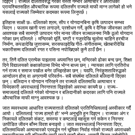
दिइएन । राज्यले दलितविरुद्ध गरेका यस्ता गम्भीर अत्याचार र अपराधको
प्रायश्चितसहित औपचारिक रूपमा दलितसँग राज्यले माफी माग्न लागेको हो भने
यसलाई राज्यको जिम्मेवार कदमका रूपमा लिनुपर्छ ।
इतिहास साक्षी छ– दलितको श्रम, सीप र योगदानबिना कृषि उत्पादन सम्भव
थिएन । फलाम खानी पत्ता लगाउने, प्रशोधन गर्ने, कृषि र दैनिक जीवनका लागि
आवश्यक सबै सामग्री उत्पादन गरेर मानव जीवन सञ्चालनमा निकै ठूलो योगदान
गरेका छन् दलितले । मन्दिरको मूर्ति, घण्टी र गजुरदेखि चुलोमा चाहिने हरचीज
निर्माण, कपडादेखि जुत्तासम्म, सरसफाइदेखि गीत–संगीतसम्म, खेतबारीदेखि
भकारीसम्म दलितको रगत र पसिना नपोखिएको कुनै ठाउँ छैन ।
तर, तिनै दलित प्रत्येक पाइलामा अपमानित छन्, मन्दिरको ढोका बन्द छन्, शिक्षा
दिने विद्यालयको कक्षाकोठामा विभेद भोग्न बाध्य छन् । न्यायका लागि प्रतिरोध
गर्न राज्य र समाज पर्खाल बनेर उभिइरहेका छन् । यद्यपि, निरंकुशताविरुद्धको
आन्दोलन होस् वा अग्रगामी परिवर्तन– सबै संघर्षमा दलितले बलिदानी दिएका
छन् । बलिदान र योगदान गरिरहने तर राज्यले दलितमाथि अत्याचार र
विभेदकारी अपराधलाई निरन्तरता दिइरहेको अवस्था कायमै छ । राज्य–
समाजलाई दलितले गरेको योगदान र बलिदानीको कदरका लागि पनि राज्यले
औपचारिक माफी माग्नु आवश्यक छ ।
जात व्यवस्थामा आधारित राज्यसत्ताले दलितको प्रतिनिधित्वलाई अस्वीकार गर्दै
आयो । दलितलाई ‘राज्य हाम्रो हो’ भन्ने अनुभूति हुन दिइएन । राज्यका अंग र
निकायले दलितको संकट, समस्या र कष्टलाई महसुस गर्न सकेन र निरन्तर
उत्पीडित जीवन बाँच्न विवश बनाइयो । जात व्यवस्थालाई निरन्तरता दिएर,
दलितमाथिको अत्याचारको प्रवर्द्धन गर्न भूमिका निर्वाह गरेको राज्यले अपराधको