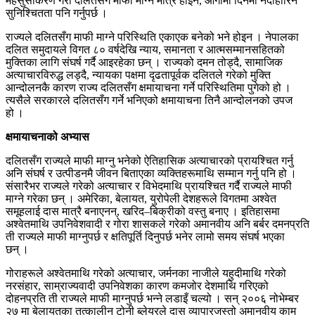
महसुसीकरण गरी दलितसँग माफी माग्ने मात्रै होइन, आगामी दिनमा नदोहोरिने
सुनिश्चितता पनि गर्नुपर्छ ।
राज्यले दलितसँग माफी माग्ने परिस्थिति एकाएक बनेको भने होइन । नेपालका
दलित समुदायले विगत ८० वर्षदेखि न्याय, समानता र आत्मसम्मानसहितको
मुक्तिका लागि संघर्ष गर्दै आइरहेका छन् । राज्यको दमन तोड्दै, सामाजिक
अत्याचारविरुद्ध लड्दै, न्यायका पक्षमा दृढतापूर्वक दलितले गरेको मुक्ति
आन्दोलनकै कारण राज्य दलितसँग क्षमायाचना गर्ने परिस्थितिमा पुगेको हो ।
त्यसैले सरकारले दलितसँग गर्ने भनिएको क्षमायाचना तिनै आन्दोलनको उपज
हो ।
क्षमायाचनाको अभ्यास
दलितसँग राज्यले माफी माग्नु भनेको ऐतिहासिक अत्याचारको प्रायश्चित गर्नु
अनि संघर्ष र उत्पीडनमै जीवन बिताएका व्यक्तिहरूमाथि सम्मान गर्नु पनि हो ।
संसारैभर राज्यले गरेको अत्याचार र विभेदमाथि प्रायश्चित गर्दै राज्यले माफी
माग्ने गरेका छन् । अमेरिका, बेलायत, युरोपेली देशहरूले विगतमा अश्वेत
समूहलाई दास मात्रै बनाएनन्, खरिद–बिक्रीको वस्तु बनाए । इतिहासमा
अश्वेतमाथि उपनिवेशवादी र गोरा शासकले गरेको अमानवीय अनि बर्बर दमनप्रति
ती राज्यले माफी माग्नुपर्छ र क्षतिपूर्ति दिनुपर्छ भनेर लामो समय संघर्ष भएका
छन् ।
गोराहरूले अश्वेतमाथि गरेको अत्याचार, जर्मनका नाजीले यहुदीमाथि गरेको
नरसंहार, साम्राज्यवादी उपनिवेशका कारण कमजोर देशमाथि गरिएको
दोहनप्रति ती राज्यले माफी माग्नुपर्छ भन्ने लडाइँ चल्यो । सन् २००६ नोभेम्बर
२७ मा बेलायतका तत्कालीन टोनी ब्लेयरले दास व्यापारजस्तो अमानवीय काम