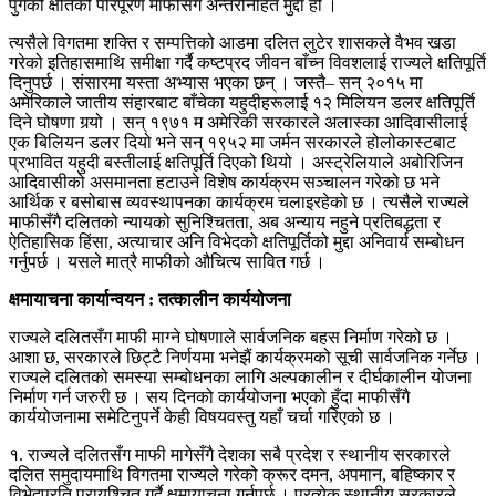
पुगेको क्षतिको परिपूरण माफीसँग अन्तरनिहित मुद्दा हो ।
त्यसैले विगतमा शक्ति र सम्पत्तिको आडमा दलित लुटेर शासकले वैभव खडा
गरेको इतिहासमाथि समीक्षा गर्दै कष्टप्रद जीवन बाँच्न विवशलाई राज्यले क्षतिपूर्ति
दिनुपर्छ । संसारमा यस्ता अभ्यास भएका छन् । जस्तै– सन् २०१५ मा
अमेरिकाले जातीय संहारबाट बाँचेका यहुदीहरूलाई १२ मिलियन डलर क्षतिपूर्ति
दिने घोषणा गर्‍यो । सन् १९७१ म अमेरिकी सरकारले अलास्का आदिवासीलाई
एक बिलियन डलर दियो भने सन् १९५२ मा जर्मन सरकारले होलोकास्टबाट
प्रभावित यहुदी बस्तीलाई क्षतिपूर्ति दिएको थियो । अस्ट्रेलियाले अबोरिजिन
आदिवासीको असमानता हटाउने विशेष कार्यक्रम सञ्चालन गरेको छ भने
आर्थिक र बसोबास व्यवस्थापनका कार्यक्रम चलाइरहेको छ । त्यसैले राज्यले
माफीसँगै दलितको न्यायको सुनिश्चितता, अब अन्याय नहुने प्रतिबद्धता र
ऐतिहासिक हिंसा, अत्याचार अनि विभेदको क्षतिपूर्तिको मुद्दा अनिवार्य सम्बोधन
गर्नुपर्छ । यसले मात्रै माफीको औचित्य सावित गर्छ ।
क्षमायाचना कार्यान्वयन : तत्कालीन कार्ययोजना
राज्यले दलितसँग माफी माग्ने घोषणाले सार्वजनिक बहस निर्माण गरेको छ ।
आशा छ, सरकारले छिट्टै निर्णयमा भनेझैं कार्यक्रमको सूची सार्वजनिक गर्नेछ ।
राज्यले दलितको समस्या सम्बोधनका लागि अल्पकालीन र दीर्घकालीन योजना
निर्माण गर्न जरुरी छ । सय दिनको कार्ययोजना भएको हुँदा माफीसँगै
कार्ययोजनामा समेटिनुपर्ने केही विषयवस्तु यहाँ चर्चा गरिएको छ ।
१. राज्यले दलितसँग माफी मागेसँगै देशका सबै प्रदेश र स्थानीय सरकारले
दलित समुदायमाथि विगतमा राज्यले गरेको क्रूर दमन, अपमान, बहिष्कार र
विभेदप्रति प्रायश्चित गर्दै क्षमायाचना गर्नुपर्छ । प्रत्येक स्थानीय सरकारले