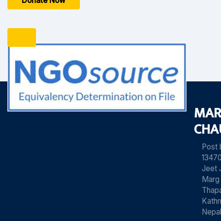
MAR
CHA
Post
13470
Jeet 
Marg
Thapa
Kath
Nepa