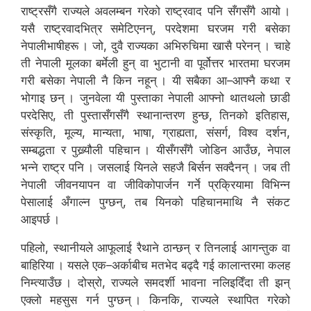
राष्ट्रसँगै राज्यले अवलम्बन गरेको राष्ट्रवाद पनि सँगसँगै आयो ।
यसै राष्ट्रवादभित्र समेटिएनन्, परदेशमा घरजम गरी बसेका
नेपालीभाषीहरू । जो, दुवै राज्यका अभिरुचिमा खासै परेनन् । चाहे
ती नेपाली मूलका बर्मेली हुन् वा भुटानी वा पूर्वोत्तर भारतमा घरजम
गरी बसेका नेपाली नै किन नहून् । यी सबैका आ–आफ्नै कथा र
भोगाइ छन् । जुनवेला यी पुस्ताका नेपाली आफ्नो थातथलो छाडी
परदेसिए, ती पुस्तासँगसँगै स्थानान्तरण हुन्छ, तिनको इतिहास,
संस्कृति, मूल्य, मान्यता, भाषा, ग्राह्यता, संसर्ग, विश्व दर्शन,
सम्बद्धता र पुख्र्यौली पहिचान । यीसँगसँगै जोडिन आउँछ, नेपाल
भन्ने राष्ट्र पनि । जसलाई यिनले सहजै बिर्सन सक्दैनन् । जब ती
नेपाली जीवनयापन वा जीविकोपार्जन गर्ने प्रक्रियामा विभिन्न
पेसालाई अँगाल्न पुग्छन्, तब यिनको पहिचानमाथि नै संकट
आइपर्छ ।
पहिलो, स्थानीयले आफूलाई रैथाने ठान्छन् र तिनलाई आगन्तुक वा
बाहिरिया । यसले एक–अर्काबीच मतभेद बढ्दै गई कालान्तरमा कलह
निम्त्याउँछ । दोस्रो, राज्यले समदर्शी भावना नलिइदिँदा ती झन्
एक्लो महसुस गर्न पुग्छन् । किनकि, राज्यले स्थापित गरेको