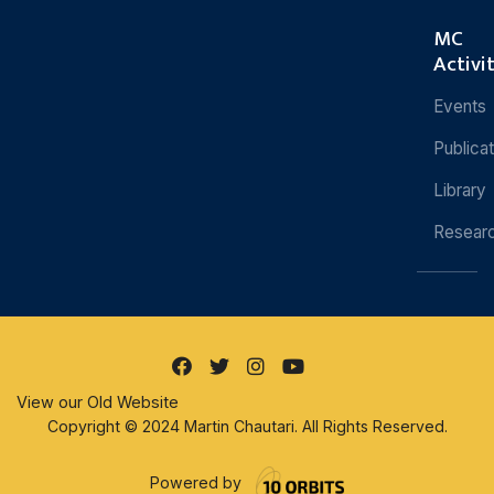
MC
Activi
Events
Publica
Library
Resear
View our Old Website
Copyright © 2024 Martin Chautari. All Rights Reserved.
Powered by