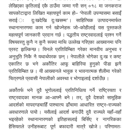
लेखिएका कृतिलाई एकै ठाउँमा जम्मा गरी सन् ०१८ मा जनकराज
सापकोटाद्वारा लिखित महत्वपूर्ण काम हो– ‘नेपाली उपन्यासमा बसाइँ
सराई ः दुःखदेखि दुःखसम्म’ । साहित्यिक उत्पादनमार्फत
स्थानान्तरणमा काम गर्न खोज्नेहरू जो–कोहीलाई यस पुस्तकले
महत्वपूर्ण जानकारी प्रदान गर्छ । पद्धतीय राष्ट्रवादलाई प्रश्न गर्ने
विषयवस्तु कुनै न कुनै रूपमा माथि उल्लेख गरिएका आख्यानमा पनि
प्रस्ट झल्किन्छ । यिनले प्रतिविम्बित गरेका मानवीय अनुभव र
अनुभूति निकै नै यथार्थपरक छन् । नेपालीले भोगेका दुःख र कष्ट
एकातिर छ भने अर्कोतिर आफू बाहिरिया हुनुको पीडा झनै
प्रतिविम्बित छ । यी आख्यानले भावुक र भावनात्मक शैलीमा गरेको
चित्रणले प्रवासी नेपालीको अवस्था र भोगाइलाई दर्शाउँछ ।
अर्कोतर्फ भने दुवै भूगोललाई प्रतिनिधित्व गर्ने राष्ट्रियता र
राष्ट्रवादका मानक आ–आफ्नै बने । तर, दुवै देशको सामूहिक
आदर्शको मापदण्डचाहिँ पाश्चात्य ढाँचामा आधारित राष्ट्र–राज्यको
अवधारणाले पायो । यसैलाई आदर्श बनाउँदै दुवै राज्यले यहाँ–वहाँ
भइरहेको स्थानान्तरणको इतिहासलाई बिर्सिए र नागरिकका
हैसियतले उनीहरूबाट पूर्ण बफादारी मात्रै खोजे । परिणामतः