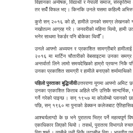
विज्ञानका अन्वेषक, विद्यार्थी र नेपाली समाज, संस्कृतिम
तर सधैँ विफल भए । किनकि उनले यसमा कहिल्यै अभिरुचि द
कुरो सन् २०१६ को हो, हामीले उनको समग्र लेखनको ग्र
नखोतल्न आग्रह गरे । जनवरीको महिना थियो, हामी उत
भनेर साथमा रेकर्डर पनि बोकेका थियौँ ।
उनले आफ्नो अध्ययन र प्रकाशित सामग्रीबारे हामीला
२०१६ मा मार्टिन चौतारीको वेबसाइटमा उनका समग्र प्
अन्तर्वार्ता लिने लामो समयदेखिको हाम्रो प्रयत्न निकै
उनका प्रकाशित सामग्री र हामीले बनाएको शर्मामाथिको स
पहिलो पुस्ताका बुद्धिजीवी
उत्तरराणा युगमा आफ्नो अमिट छा
उनका प्रकाशित किताब अहिले पनि उत्तिकै सान्दर्भिक, प
गर्ने गरेको पाइन्छ । सन् १९५७ मा कोलोम्बो प्लानको छा
पछि, सन् १९६० मा पुनाको डेक्कन कलेजबाट ऐतिहासिक पुर
आश्चर्यलाग्दो के छ भने पुरातत्व भित्र पर्ने महत्वप
एकाधिकार लिएको थियो । तसर्थ, पुरातत्व विभागले रुचाएक
थिए शर्मा । त्यसैले उनी निकै उदासीन थिए । भारतीय पु