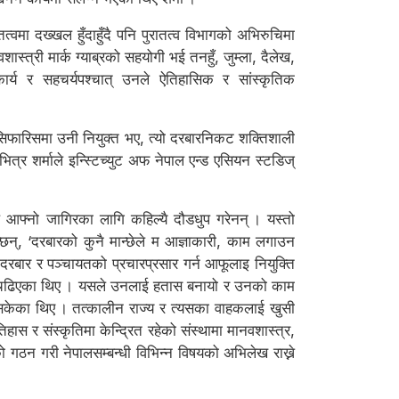
वमा दख्खल हुँदाहुँदै पनि पुरातत्व विभागको अभिरुचिमा
्त्री मार्क ग्याब्रको सहयोगी भई तनहुँ, जुम्ला, दैलेख,
र्य र सहचर्यपश्चात् उनले ऐतिहासिक र सांस्कृतिक
 सिफारिसमा उनी नियुक्त भए, त्यो दरबारनिकट शक्तिशाली
ित्र शर्माले इन्स्टिच्युट अफ नेपाल एन्ड एसियन स्टडिज्
आफ्नो जागिरका लागि कहिल्यै दौडधुप गरेनन् । यस्तो
न्छन्, ‘दरबारको कुनै मान्छेले म आज्ञाकारी, काम लगाउन
 दरबार र पञ्चायतको प्रचारप्रसार गर्न आफूलाइ नियुक्ति
िकै चिढिएका थिए । यसले उनलाई हतास बनायो र उनको काम
इसकेका थिए । तत्कालीन राज्य र त्यसका वाहकलाई खुसी
हास र संस्कृतिमा केन्द्रित रहेको संस्थामा मानवशास्त्र,
 गठन गरी नेपालसम्बन्धी विभिन्न विषयको अभिलेख राख्ने