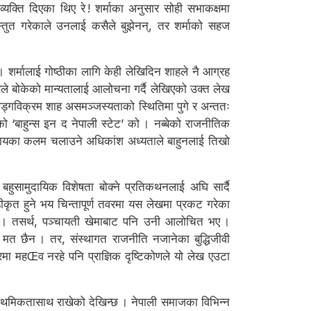
्यक्ति दिएका थिए रे ! शर्माका अनुसार सोही सभाकक्षमा
्रस्तुत गरेकाले उनलाई कसैले बुझेनन्, तर शर्माको सहज
 शर्मालाई गोष्ठीका लागि केही लेखिदिन शाहले नै आग्रह
ले बोकेको मान्यतालाई आलोचना गर्दै लेखिएको उक्त लेख
खड्गविक्रम शाह असमञ्जस्यताको स्थितिमा पुगे र अन्ततः
ो ‘बाहुन्स इन द नेपाली स्टेट’ को । नब्बेको राजनीतिक
मुदायका कलम चलाउने अधिकांश अध्यताले बाहुनलाई तिखो
बहुसामुदायिक विशेषता बोक्ने प्रतिकथनलाई अघि सार्दै
डीकृत हुने भय चिन्तापूर्ण तवरमा यस लेखमा प्रकट गरेका
न । तसर्थ, पञ्चायती खेमाबाट पनि उनी आलोचित भए ।
ुई मत छैन । तर, संस्थागत राजनीति नजानेका बुद्धिजीवी
रमा महŒव नरहे पनि प्राज्ञिक दृष्टिकोणले यो लेख एउटा
राथमिकतासाथ राखेको देखिन्छ । नेपाली समाजका विभिन्न