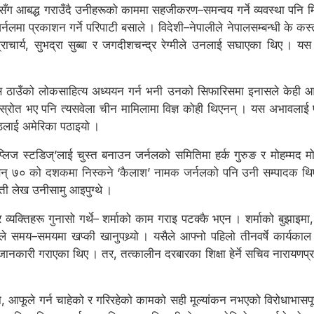
थासँग आबद्ध गराउँदै उनीहरूको काममा सहजीकरण–समन्वय गर्ने व्यवस्था पनि म
लमा प्रकाशन गर्ने परिपाटी बसाले । विदेशी–नेपालीले नेपालसम्बन्धी के कस्
चार्य, सुभद्रा सुब्बा र जगदीशचन्द्र रेग्मीले उनलाई सघाएका थिए । यस 
स ठाउँको लोकसाहित्य अध्ययन गर्न भनी उनको सिफारिसमा इनासले केही आर्थ
्रोत भए पनि त्यसवेला चीन मामिलामा विज्ञ कोही थिएनन् । यस अभावलाई पूर्ति
ेष्ठलाई अमेरिका पठाइयो ।
 नेप्लिज स्टडिज्’लाई चुस्त बनाउन जर्नलको समितिमा हर्क गुरुङ र मोहम्मद 
सन् ७० को दशकमा निस्कने ‘कैलाश’ नामक जर्नलको पनि उनी सम्पादक थिए, जस
 ती लेख उनीसामु आइपुग्थे ।
ी र व्यक्तिहरू गुनासो गर्थे– शर्माको काम गराइ पटक्कै भएन । शर्माको बुझा
ले समय–समयमा खप्की खानुपथ्र्यो । यसैले आफ्नो पहिलो तीनवर्षे कार्यका
ी गराएका थिए । तर, तत्कालीन दरबारका शिक्षा हेर्ने सचिव नारायणप्रसाद श्र
को, आफूले गर्न चाहेको र गरिरहेको कामको सही मूल्यांकन नभएको विरोधाभासपूर