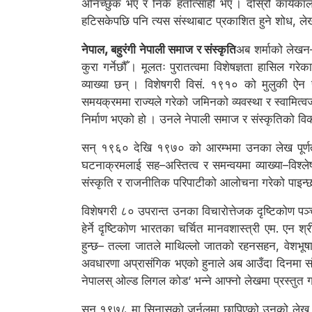
अनिच्छुक भए र निकै हतोत्साही भए । दोस्रो कार्यका
हटिसकेपछि पनि त्यस संस्थाबाट प्रकाशित हुने शोध, ले
नेपाल, बहुरंगी नेपाली समाज र संस्कृति
अब शर्माको लेखन–
कुरा गर्नेछौँ । मूलतः पुरातत्वमा विशेषज्ञता हासिल 
व्याख्या छन् । विशेषगरी विसं. १९१० को मुलुकी ऐन र 
समयक्रममा राज्यले गरेको जमिनको व्यवस्था र स्वामित्वज
निर्माण भएको हो । उनले नेपाली समाज र संस्कृतिको व
सन् १९६० देखि १९७० को आरम्भमा उनका लेख पूर्णतया
घटनाक्रमलाई सह–अस्तित्व र समन्वयमा व्याख्या–विश्ले
संस्कृति र राजनीतिक परिपाटीको आलोचना गरेको पाइन्
विशेषगरी ८० उपरान्त उनका विचारोत्तेजक दृष्टिकोण पञ
हेर्ने दृष्टिकोण भारतका चर्चित मानवशास्त्री एम. एन श
हुन्छ– तल्ला जातले माथिल्लो जातको रहनसहन, वेशभूषा, 
अवधारणा अप्रासंगिक भएको हुनाले अब आउँदा दिनमा सं
नेपालस् ओल्ड लिगल कोड’ भन्ने आफ्नो लेखमा प्रस्तुत 
सन् १९७८ मा सिनासको जर्नलमा छापिएको उनको लेख हो, ‘