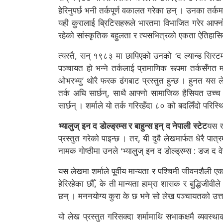
हेरिनुपर्छ भनी तर्कपूर्ण वकालत गरेका छन् । उनका तर्क
यही कुरालाई ब्रिटिसहरूले भारतमा विभाजित गरेर आफ्न
रहेको सांस्कृतिक बहुलता र त्यसभित्रको एकता ऐतिहासि
त्यस्तै, सन् १९८३ मा छापिएको उनको ‘द ल्यान्ड सिस्ट
पञ्चायत हो भन्ने तर्कलाई प्रामाणिक रूपमा तर्कसँगत
ओभरभ्यु’ थोरै फरक ढंगबाट प्रस्तुत हुन्छ । हुनत यस
तर्क अघि सार्छन्, साथै आफ्नो सामाजिक हैसियत उच्च 
सार्छन् । शर्माले यो तर्क गरिरहँदा ८० को बदलिँदो परिस्
भ्यालुज् इन द डोल्ड्रम्स र बाहुन्स इन् द नेपाली स्टेट
यस खण
प्रस्तुत गरेको पाइन्छ । तर, यी दुवै लेखमार्फत धेरै 
नामक गोष्ठीमा उनले ‘भ्यालुज् इन द डोल्ड्रम्स : डज द
यस लेखमा शर्माले पूर्वीय मान्यता र पश्चिमी जीवनशैली ए
हेरिरहेका छौँ, के ती मान्यता हाम्रा शासक र बुद्धिजीव
छन् । मननयोग्य कुरा के छ भने सो लेख पञ्चायतको उ
यो लेख प्रस्तुत गरिसक्दा शर्मामाथि सभाकक्षमै व्यवस्