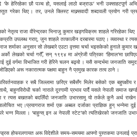
दै ‘के हेरिरहेका छौ पञ्च हो, यसलाई लाठो बज्राऊ’ भनी उक्साहटपूर्ण अभिव
रस्तुत गरेका थिए । तर, उनले क्लिस्ट माक्र्सवादी शब्दावली प्रयोग गरी प
 नेतृत्व राजा वीरेन्द्रका भिनाजु कुमार खड्गविक्रम शाहले गरिरहेका थिए ।
प्रति उपलब्ध गराए, जुन शाहले तत्कालीन दरबारमा पठाए । व्यवस्था र त्यस
राज शर्माका अनुसार सो लेखबारे एउटा वृत्तमा चर्चा भइसकेको हुनाले कुमार 
 अर्को लेखको चर्चा गरौँ, सन् १९९४ मा अंग्रेजी पत्रिका ‘हिमाल’मा छापिएक
ई दुई वर्गमा विभाजित गरी हेरिने चलन बढ्यो । यसै सन्दर्भमा जनजाति स
ँग जोडिएको अरू नकारात्मक पक्षमा बाहुन नै प्रमुख कारक तत्व ठाने ।
रिवर्तनवाहक र सबै जिल्लामा छरिएर सबैसँग मिलेर बसेको एक बहुपक्षीय र 
थै, बाहुनविरोधी चर्का नाराले दूरगामी प्रभाव पार्दै यसले नेपाली समाज खण्
 र त्यस बखतको बदलिँदो जनजाति उभारसामु यो तर्कले कुनै अर्थ राखे
 आलोचित भए ।प्रयागराज शर्मा एक अब्बल दर्जाका प्राज्ञिक हुन् भन्नेमा द
े भन्न मिल्ला । ‘बाहुन्स् इन अ नेपाली स्टेट’को त्यतिखेरको जनजाति उभा
 र एन्ड्रस होफरलगायत अरू विदेशीले समय–समयमा आफ्नो पुस्तकमा उनलाई प्