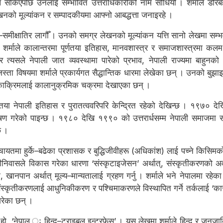
ल सकिएपछि उनलाई सम्भावित उत्तराधिकारीको नाम सोधियो । शर्माले डोरबह
खनको मूल्यांकन र सम्पादकीयमा आफ्नो आबद्धत्ता जनाइरहे ।
समीक्षातिर लागौँ । उनको समग्र लेखनको मूल्यांकन यत्ति सानो लेखमा सम्भ
गरेका शर्माले कालान्तरमा पूर्णतया इतिहास, मानवशास्त्र र समाजशास्त्रमा 
त्यसले नेपाली जात व्यवस्थामा पारेको प्रभाव, नेपाली राज्यमा बाहुनको उ
स्ता विषयमा शर्माले प्रकार्यगत सैद्धान्तिक धारमा लेखेका छन् । उनको बुझा
िकाक्रिमलाई कालानुक्रमिक चक्रमा देखाएका छन् ।
 नेपाली इतिहास र पुरातत्ववरिपरि केन्द्रित रहेको देखिन्छ । १९७० द
षण गरेको पाइन्छ । १९८० देखि १९९० को उत्तरार्धसम्म नेपाली समाजमा संर
छ ।
्चायतमा हुर्के–बढेका प्रशासक र बुद्धिजीवीहरू (अधिकांश) लाई पच्ने किस
्रीनिवासले विकास गरेका धारणा ‘संस्कृटाइजेसन’ अर्थात्, संस्कृतीकरणको अव
खानपान अर्थात् मूल्य–मान्यतालाई ग्रहण गर्नु । शर्माले भने नेपालमा रहे
स्कृतीकरणलाई आधुनिकीकरण र पश्चिमाकरणले विस्थापित गर्ने तर्कलाई ‘का
गरेका छन् ।
नेपाल ः हिन्दू–ट्राइबल इन्टरफेस’ । यस लेखमा शर्माले हिन्दू र जनजाति 