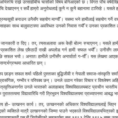
ा अभिरुचि राख्ने उत्साहीबीच चासोको विषय बनिआएको छ । विगत पाँच वर्षदेखि लेख
ेखाएनन् र सधैँ हाम्रो अनुरोधलाई कुनै न कुनै बहानामा टारिरहे । यसले हा
न्थसूची बनाउन उनैसँग सहयोग माग्यौँ । यसमा भने हामीलाई सहयोग गर्ने 
्साहका साथ बालुवाटारमा अवस्थित उनको निवास गयौँ र उनका प्रकाशित ल
ई जानकारी त दिए । तर, त्यसअलावा अरू केही बोल्न रुचाएनन् । यसले हा
रकाशित लेख एकैठाउँ राखी अपलोड गर्न हामी सफल भयौँ । उनीसँग लामो संव
 पछि सफल भयो । अन्ततः हामीले उनीसँग अन्तर्वार्ता ग-यौँ । यस लेखमा आएका 
न्दर्भग्रन्थमा आधारित छन् ।
प छाड्न सफल शर्मा पहिलो पुस्ताका बुद्धिजीवी र नेपाली समाज–संस्कृति समष्
्रासंगिक, गम्भीर र परिपक्व छन् । उनले उठान गरेका विचार र विश्लेषण अहि
त्रवृत्तिअन्तर्गत उनले भारतको अलाहाबाद विश्वविद्यालयबाट प्राचीन भारतीय 
ाततत्वमा विद्यावारिधि गरी त्रिभुवन विश्वविद्यालयमा प्राध्यापनमा आबद्ध भ
ूर्ण विषय हो– उत्खनन कार्य । तर, उत्खननको अधिकार विश्वविद्यालयलाई थि
ो व्यक्तिले मात्रै उत्खननको जिम्मा पाउने भएकाले विश्वविद्यालयभित्रको इत
रातत्वशास्त्री एस.बी.डियोसँगको सहकार्यमा सन् १९६३ देखि १९६५ सम्म उत्ख