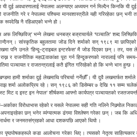
मा यी दुई अवधारणालाई नेपालमा अलग्याएर अध्ययन गर्न मिल्दैन किनकि यी दुई
ो राजनीति गरे र नेपालमा पश्चिमा मानवशास्त्रीले यही गरिरहेका छन् भनी
क रूपदेखि नै रहिआएको भन्ने हो ।
म अफ लिच्छिविज्’ भन्ने लेखमा धनबज्र बज्राचार्यले ‘पञ्चालि’ शब्द लिच्छि
 मान्दैनन् । सांस्कृतिक बहुलतामा जोड दिने शर्माको सन् १९८९ मा छापि
 लेखमा पनि उनले ‘हिन्दू–ट्राइबल इन्टरफेस’ मै जोड दिएका छन् । तर, यस 
राख्न र राजनीतिक महŒवाकांक्षा पूरा गर्न हिन्दूकरणको नारालाई पनि समय
थितिमा पञ्चायत र राजतन्त्रलाई कतै इंगित गरिरहेको हो कि भन्ने भान हुन्छ ।
्डमा हामी शर्माका दुई लेखमाथि परिचर्चा गर्नेछौँ । यी दुवै लखमार्फत शर्
पात्रमाझ शर्मा अलोकप्रिय रहे । सन् १९८६ को डिसेम्बर ७ देखि ११ सम्म चल
 वेस्ट मिट द इस्ट इन नेपाल’ शीर्षकमा आफ्नो कार्यपत्र पञ्चायतको रजतजयन्
क–अर्काका विरोधाभास रहेको र यसले नेपालमा सही गति नलिने निक्र्योल निकालेक
ीले अपनाइरहेका छन् भनेर व्यंग्यात्मक ढंगमा विश्लेषण गरेका छन् । जब कि अ
त्तरार्धमा र जनमतसंग्रहको आधा दशकपछि आएको थियो ।
थाका पृष्ठपोषकहरूले कडा आलोचना गरेका थिए । त्यसको नेतृत्व साहित्यकार 