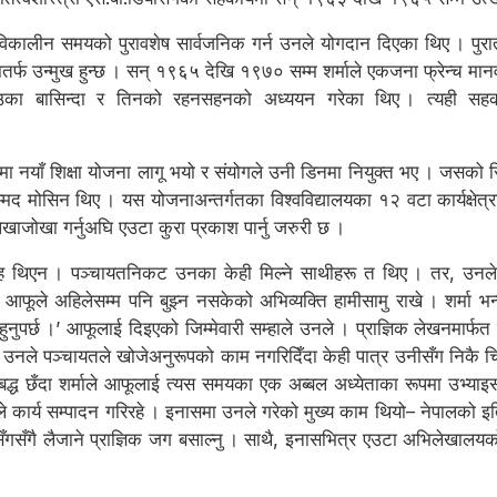
िकालीन समयको पुरावशेष सार्वजनिक गर्न उनले योगदान दिएका थिए । पुरातत्
र्फ उन्मुख हुन्छ । सन् १९६५ देखि १९७० सम्म शर्माले एकजना फ्रेन्च मानवशास
ाउका बासिन्दा र तिनको रहनसहनको अध्ययन गरेका थिए । त्यही सहका
यमा नयाँ शिक्षा योजना लागू भयो र संयोगले उनी डिनमा नियुक्त भए । जसको
म्मद मोसिन थिए । यस योजनाअन्तर्गतका विश्वविद्यालयका १२ वटा कार्यक्षेत्रभ
ाजोखा गर्नुअघि एउटा कुरा प्रकाश पार्नु जरुरी छ ।
ह थिएन । पञ्चायतनिकट उनका केही मिल्ने साथीहरू त थिए । तर, उनले 
– आफूले अहिलेसम्म पनि बुझ्न नसकेको अभिव्यक्ति हामीसामु राखे । शर्मा भ
ुपर्छ ।’ आफूलाई दिइएको जिम्मेवारी सम्हाले उनले । प्राज्ञिक लेखनमार्फत
ित्र उनले पञ्चायतले खोजेअनुरूपको काम नगरिदिँदा केही पात्र उनीसँग न
आबद्ध छँदा शर्माले आफूलाई त्यस समयका एक अब्बल अध्येताका रूपमा उभ्या
नले कार्य सम्पादन गरिरहे । इनासमा उनले गरेको मुख्य काम थियो– नेपालको इति
ँगसँगै लैजाने प्राज्ञिक जग बसाल्नु । साथै, इनासभित्र एउटा अभिलेखालयको