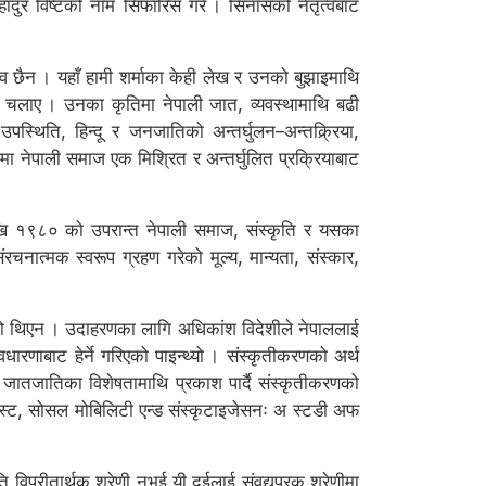
ादुर विष्टको नाम सिफारिस गरे । सिनासको नेतृत्वबाट
व छैन । यहाँ हामी शर्माका केही लेख र उनको बुझाइमाथि
कलम चलाए । उनका कृतिमा नेपाली जात, व्यवस्थामाथि बढी
पस्थिति, हिन्दू र जनजातिको अन्तर्घुलन–अन्तक्र्रिया,
इमा नेपाली समाज एक मिश्रित र अन्तर्घुलित प्रक्रियाबाट
ेखि १९८० को उपरान्त नेपाली समाज, संस्कृति र यसका
चनात्मक स्वरूप ग्रहण गरेको मूल्य, मान्यता, संस्कार,
िमको थिएन । उदाहरणका लागि अधिकांश विदेशीले नेपाललाई
धारणाबाट हेर्ने गरिएको पाइन्थ्यो । संस्कृतीकरणको अर्थ
का जातजातिका विशेषतामाथि प्रकाश पार्दै संस्कृतीकरणको
स्ट, सोसल मोबिलिटी एन्ड संस्कृटाइजेसनः अ स्टडी अफ
विपरीतार्थक श्रेणी नभई यी दुईलाई संवद्यपरक श्रेणीमा