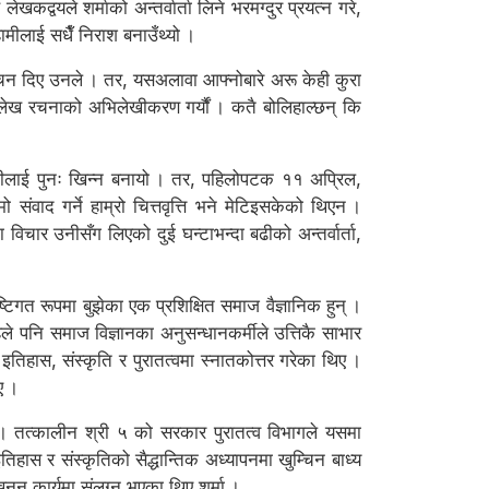
कद्वयले शर्माको अन्तर्वार्ता लिने भरमग्दुर प्रयत्न गरे,
मीलाई सधैँ निराश बनाउँथ्यो ।
वचन दिए उनले । तर, यसअलावा आफ्नोबारे अरू केही कुरा
ेख रचनाको अभिलेखीकरण गर्यौं । कतै बोलिहाल्छन् कि
मीलाई पुनः खिन्न बनायो । तर, पहिलोपटक ११ अप्रिल,
ाद गर्ने हाम्रो चित्तवृत्ति भने मेटिइसकेको थिएन ।
विचार उनीसँग लिएको दुई घन्टाभन्दा बढीको अन्तर्वार्ता,
टिगत रूपमा बुझेका एक प्रशिक्षित समाज वैज्ञानिक हुन् ।
ले पनि समाज विज्ञानका अनुसन्धानकर्मीले उत्तिकै साभार
इतिहास, संस्कृति र पुरातत्वमा स्नातकोत्तर गरेका थिए ।
ए ।
एन । तत्कालीन श्री ५ को सरकार पुरातत्व विभागले यसमा
िहास र संस्कृतिको सैद्धान्तिक अध्यापनमा खुम्चिन बाध्य
नन कार्यमा संलग्न भएका थिए शर्मा ।