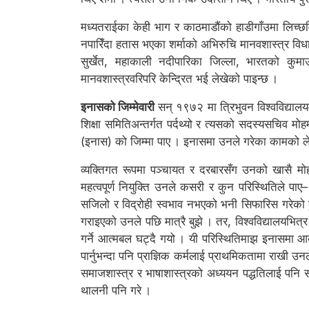
मध्यतराईका केही भाग र काठमाडौंको हाडीगाँउमा लिच्छव
नपारिँदा हतास भएका शर्माको अभिरुचि मानवशास्त्र विधात
सुर्खेत, महाकाली नदीपारिका जिल्ला, भारतको कुम
मानवशास्त्रवरिपरि केन्द्रित भई लेखेको पाइन्छ ।
इनासको जिम्मेवारी
सन् १९७२ मा त्रिभुवन विश्वविद्याल
शिक्षा समितिअन्तर्गत पर्दथ्यो र त्यसको सदस्यसचिव मोह
(इनास) को जिम्मा पाए । इनासमा उनले गरेका कामको लेख
व्यक्तिगत रूपमा पञ्चायत र दरबारसँग उनको खासै मो
महत्वपूर्ण नियुक्ति उनले कसरी र कुन परिस्थितिले पाए
सजिलो र विद्रोही स्वभाव नभएको भनी सिफारिस गरेको हुन
गराइएको उनले पछि मात्रै बुझे । तर, विश्वविद्यालयभ
गर्ने आत्मबल घट्दै गयो । यी परिस्थितिमाझ इनासमा 
पार्नुभन्दा पनि प्राज्ञिक कर्मलाई प्राथमिकतामा राखी उ
समाजशास्त्र र भाषाशास्त्रको अध्ययन पद्धतिलाई पनि स
थालनी पनि गरे ।