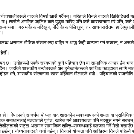
दा वर्चश्वशालीहरूले वादको विमर्श खासै गर्दैनन्। गरिहाले तिनले वादको खिसिटिउरी
। त्यसैले अगणित पद्दलित कतै युद्धमा मारिए पनि कतै कारखानामा मरे पनि, कतै
म्बन्धमा। बरु मर्नेहरू मरिरहुन्, पेलिनेहरू पेलिरहुन्, तर साधनस्रोतमा हालिमुह
िज।
उपलब्ध असमान भौतिक संसारभन्दा बाहिर न आफू केही कल्पना गर्न सक्छन्, न अरूले 
हेरौँ।
्पद छ। उनीहरूले पक्कै रास्वपाको कुनै पहिचान छैन वा सामाजिक आधार छैन भन्
न हुँदैन। जहाँको शासकीय बन्दोबस्तले अब हुनेखानेहरूको आर्थिक फाइदाका लागि म
तो होइन भने, शासकीय संरचनामा खास पहिचान मौलाउने भयो। पहिचानको राजनीति सक
वाद हो। नेपालको सन्दर्भमा योग्यतावाद शासकीय व्यवस्थापनको क्षमता वा प्रावि
समाधानलाई मतदाताले पूर्णतः खारेज गर्ने आवश्यकता पनि महसुस नगर्न सक्छन्। 
गतिशीलताको सट्टा असमान सामाजिक शक्ति–सम्बन्धलाई मलजल गर्ने मेसो बसाउँछ। त
छर्छन्। योग्यतावादको चर्चा गर्छन्। तिनको योग्यता पनि आखिरमा तिनले पहिल्यै