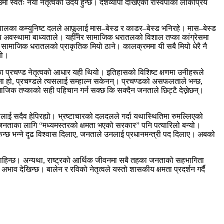
उँमा स्वतः नयाँ नेतृत्वको उदय हुन्छ। देशव्यापी देखिएको रास्वपाको लोकप्रिय
ेपालका कम्युनिष्ट दलले आफूलाई मास–बेस्ड र काडर–बेस्ड भनिरहे। मास–बेस्ड
िपय अवस्थामा बाध्यताले। यहीँनेर सामाजिक धरातलको विशाल तप्का कांग्रेसमा
ई सामाजिक धरातलको प्राकृतिक मियो ठाने। कालक्रममा यी सबै मियो धेरै नै
यो।
तका प्रचण्ड नेतृत्वको आधार यही थियो। इतिहासको विशिष्ट क्षणमा उनीहरूले
्बना हो, प्रचण्डले त्यसलाई सम्हाल्न सकेनन्। प्रचण्डको असफलताले भन्छ,
माजिक तप्काको सही पहिचान गर्न सक्छ कि सक्दैन जनताले छिट्टै देख्नेछन्।
लाई सदैव हेपिरह्यो। भ्रष्टाचारको दलदलले गर्दा यथास्थितिमा रुमल्लिएको
मा जनताका लागि “मध्यमस्तरको क्षमता भएको सरकार” पनि पत्यारिलो बन्यो।
 सकिन्छ भन्ने दृढ विश्वास दिलाए, जनताले उनलाई प्रधानमन्त्री पद दिलाए। अबको
 चाहिन्छ। अन्यथा, राष्ट्रको आर्थिक जीवनमा सबै तहका जनताको सहभागिता
 देखिन्छ। बालेन र रविको नेतृत्वले यस्तो शासकीय क्षमता प्रदर्शन गर्दै