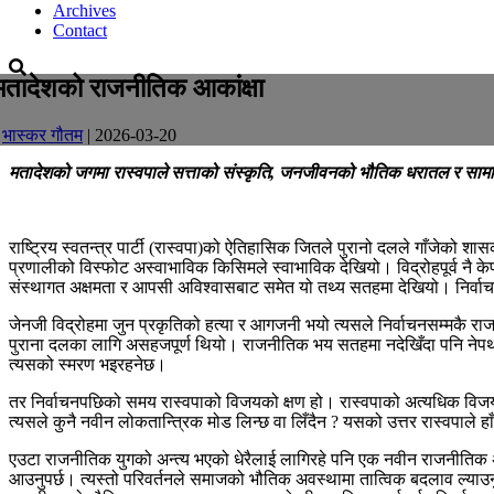
Archives
Contact
मतादेशको राजनीतिक आकांक्षा
-
भास्कर गौतम
| 2026-03-20
मतादेशको जगमा रास्वपाले सत्ताको संस्कृति, जनजीवनको भौतिक धरातल र सामान्यजन
राष्ट्रिय स्वतन्त्र पार्टी (रास्वपा)को ऐतिहासिक जितले पुरानो दलले गाँजेको
प्रणालीको विस्फोट अस्वाभाविक किसिमले स्वाभाविक देखियो। विद्रोहपूर्व नै क
संस्थागत अक्षमता र आपसी अविश्वासबाट समेत यो तथ्य सतहमा देखियो। निर्वाचनक
जेनजी विद्रोहमा जुन प्रकृतिको हत्या र आगजनी भयो त्यसले निर्वाचनसम्मकै रा
पुराना दलका लागि असहजपूर्ण थियो। राजनीतिक भय सतहमा नदेखिँदा पनि नेपथ्
त्यसको स्मरण भइरहनेछ।
तर निर्वाचनपछिको समय रास्वपाको विजयको क्षण हो। रास्वपाको अत्यधिक विजयले
त्यसले कुनै नवीन लोकतान्त्रिक मोड लिन्छ वा लिँदैन ? यसको उत्तर रास्वपाले 
एउटा राजनीतिक युगको अन्त्य भएको धेरैलाई लागिरहे पनि एक नवीन राजनीतिक अध्
आउनुपर्छ। त्यस्तो परिवर्तनले समाजको भौतिक अवस्थामा तात्विक बदलाव ल्याउनुपर्