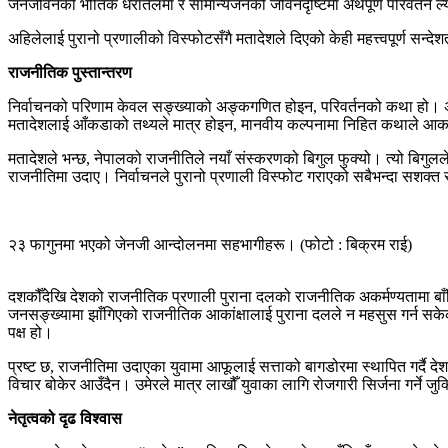
जनजीवनको भौतिक धरातलमा र सामान्यजनको जीवनदृष्टिमा अर्थपूर्ण परिवर्तन ल
अहिलेलाई पुरानो प्रणालीको विस्फोटसँगै मतादेशले दिएको केही महत्त्वपूर्ण सन्देशत
राजनीतिक पुस्तान्तरण
निर्वाचनको परिणाम केवल सङ्ख्याको अङ्कगणित होइन, परिवर्तनको कथा हो। अपवा
मतादेशलाई आँकडाको तथ्यले मात्र होइन, मानवीय कल्पनामा निहित कथाले आकार
मतादेशले भन्छ, नेपालको राजनीतिले नयाँ संस्करणको बिगुल फुक्यो। त्यो बिगुलले ने
राजनीतिमा उदाए। निर्वाचनले पुरानो प्रणाली विस्फोट गराएको सबैभन्दा सशक्त 
२३ फागुनमा भएको जेनजी आन्दोलनमा सहभागीहरू। (फोटो : बिक्रम राई)
दशकौँदेखि देशको राजनीतिक प्रणाली पुराना दलको राजनीतिक अकर्मण्यतामा बाँध
जनसङ्ख्यामा झाँगिएको राजनीतिक आकांक्षालाई पुराना दलले न महसुस गर्न सकेका
पक्ष हो।
प्रष्ट छ, राजनीतिमा उदाएका युवामा आफूलाई सत्ताको बागडोरमा स्थापित गर्दै देश ब
विचार बोकेर आउँदैन। उमेरले मात्र लाखौँ युवाका लागि रोजगारी सिर्जना गर्ने जु
नेतृत्वको दृढ विश्वास