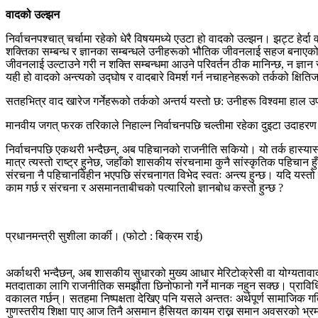
वादको उल्झन
निर्वाचनपश्चात् चर्चामा रहेको धेरै विषयमध्ये एउटा हो वादको उल्झन। झट्ट हेर्
शक्तिका सम्बन्ध र ज्ञानका सम्बन्धले उनीहरूको भौतिक जीवनलाई सहज बनाएको छ
जीवनलाई उल्टाउने गरी न शक्ति सम्बन्धमा आउने परिवर्तन ठीक मानिन्छ, न ज्ञान स
यही हो वादको अन्त्यको उद्घोष र वादबारे विमर्श गर्न नचाहनेहरूको तर्कको क्षित
सतहभित्र वाद खारेज गर्नेहरूको तर्कको अन्तर्य यस्तो छ: उनीहरू विश्वमा हाल 
मानवीय जगत् फरक तरिकाले निहाल्न निर्वाचनपछि चल्तीमा रहेका दुइटा उदाहरण 
निर्वाचनपछि एकथरी भन्दैछन्, अब पहिचानको राजनीति सकियो। यो तर्क हास्यास
मात्र त्यस्तो राष्ट्र हुनेछ, जहाँको शासकीय संरचनामा कुनै सांस्कृतिक पहिचा
संरचना नै पहिचानविहीन भएपछि संरचनागत विभेद स्वतः अन्त्य हुन्छ। यदि यस्
काम गर्छ र संरचना र असमानताबीचको पत्यारिलो ज्ञानबोध कस्तो हुन्छ ?
प्रधानमन्त्री सुशीला कार्की। (फोटो : बिक्रम राई)
अर्काथरी भन्दैछन्, अब शासकीय सुधारको मुख्य आधार मेरिटोक्रेसी वा योग्यता
मतदाताका लागि राजनीतिक समझौता छिनोफानो गर्ने मानक नहुन सक्छ। प्राविधिक 
वकालत गर्छन्। सतहमा निष्पक्षता देखिए पनि यसले अन्ततः अर्थपूर्ण सामाजिक 
गुणस्तरीय शिक्षा पाए आज तिनै असमान हैसियत कायम राख्न समान अवसरको भ्रम 