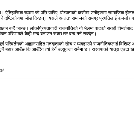
ष्ट छ। ऐतिहासिक रूपमा जो पछि पारिए, योग्यताको कसीमा उनीहरूमा सामाजिक ही
्ने दृष्टिकोणमा जोड दिन्छन्। यसले अन्ततः समाजको समग्र प्रगतिलाई कमजोर
ज बन्दै जान्छ। लोकप्रियतावादी राजनीतिको यो भेलमा वादको सतही विमर्शबाट बच्
ाचन परिणामले केही मन्द बनाउन सक्छ तर बन्द गर्न सक्दैन।
थपूर्ण परिवर्तनको आह्वानसहित मतदाताको सोच र व्यवहारले राजनीतिकलाई विशिष्ट 
ुनै बहार आउँछ कि आउँदैन त्यो हेर्ने उत्सुकता सबैमा छ। रास्वपाको यात्रा एउटा
te/