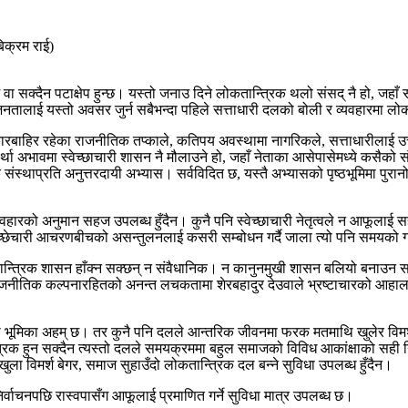
क्रम राई)
्छ वा सक्दैन पटाक्षेप हुन्छ। यस्तो जनाउ दिने लोकतान्त्रिक थलो संसद् नै हो, जह
 जनतालाई यस्तो अवसर जुर्न सबैभन्दा पहिले सत्ताधारी दलको बोली र व्यवहारमा 
रबाहिर रहेका राजनीतिक तप्काले, कतिपय अवस्थामा नागरिकले, सत्ताधारीलाई उत्त
था अभावमा स्वेच्छाचारी शासन नै मौलाउने हो, जहाँ नेताका आसेपासेमध्ये कसैको
संस्थाप्रति अनुत्तरदायी अभ्यास। सर्वविदित छ, यस्तै अभ्यासको पृष्ठभूमिमा पुरान
य व्यवहारको अनुमान सहज उपलब्ध हुँदैन। कुनै पनि स्वेच्छाचारी नेतृत्वले न आफ
्वेच्छेचारी आचरणबीचको असन्तुलनलाई कसरी सम्बोधन गर्दै जाला त्यो पनि समयको ग
ोकतान्त्रिक शासन हाँक्न सक्छन् न संवैधानिक। न कानुनमुखी शासन बलियो बनाउन सक्
ीतिक कल्पनारहितको अनन्त लचकतामा शेरबहादुर देउवाले भ्रष्टाचारको आहाल ब
मिका अहम् छ। तर कुनै पनि दलले आन्तरिक जीवनमा फरक मतमाथि खुलेर विमर्श ग
क हुन सक्दैन त्यस्तो दलले समयक्रममा बहुल समाजको विविध आकांक्षाको सही न
ुला विमर्श बेगर, समाज सुहाउँदो लोकतान्त्रिक दल बन्ने सुविधा उपलब्ध हुँदैन।
िर्वाचनपछि रास्वपासँग आफूलाई प्रमाणित गर्ने सुविधा मात्र उपलब्ध छ।