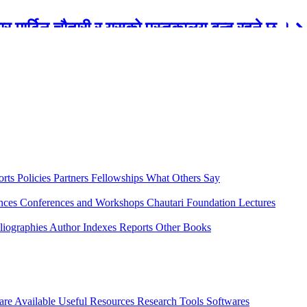
रबार मार्टिन चौतारी र यसको पुस्तकालय बन्द रहने छ ।
orts
Policies
Partners
Fellowships
What Others Say
ences
Conferences and Workshops
Chautari Foundation Lectures
liographies
Author Indexes
Reports
Other Books
are Available
Useful Resources
Research Tools
Softwares