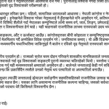
राना दल र नेतृत्वप्रतिको अविश्वास दर्ज गर्यो। पुरानालाई विश्वास नगर्दा रिक्त ठा
ृत्वको दृढ विश्वासको परीक्षणको हो।
ही आधारभूत तरिका छन्। पहिलो, सामाजिक धरातलको आधारमा। नेपाली कांग्रेस र न
यो। हुनेखानेले विश्वास गरेका नेतृत्वलाई नै हुँदाखानेले पनि अनुमोदन गरे, कत
शिष्ट शैलीले गर्दा नेपालका कम्युनिष्टले लामो समय वर्ग, जात, लिङ्ग, उमेरला
ुण र विश्वसनीयता हेर्न चाहे। यही चाहनाको राजनीतिक लाभमा रास्वपाको उदय भ
सङ्कल्प, आँट र ऊर्जाबाट आउँछ। कांग्रेसवृत्तका बीपी कोइराला र कम्युनिष्टवृत्
 मेलमिलाप गर्दै अनपेक्षित विवेक प्रदर्शन गरे। जनविश्वास कमाए। यो अर्कै विडम
मवर्गीय यथास्थितिमा जाकिनुपूर्व नै बालेन र रविको दृढ नेतृत्वले रास्वपाको सा
ो शासकीय प्रदर्शन हो। राज्यको स्रोत चरम दोहन गरिरहने शासकीय मानसिकताले जनता
विश्वासले गर्दा दृढ विश्वासको सङ्कटमै पुरानो व्यवस्था चलिरहेको थियो। यस्तो
विश्वास गर्नु यही मध्यमस्तरको क्षमताको अनुमोदन हो। बालेनले जनतालाई केही गर्न
छ कि उकासिँदैन त्यसैले उनको नेतृत्व थप पत्यारिलो वा अपत्यारिलो बनाउँछ।
सुधार ल्याउँदै जनतालाई डोर्‍याउन सर्वाङ्गीण सहमतिसहितको राजनीतिक उत्साह
माजमा सहज छैन। यसका लागि असामान्य राजनीतिक कल्पना चाहिन्छ, जसको सर्वथा अभाव
यको पदचाप धेरै किसिमले विश्वसनीय छैन।
 राई)