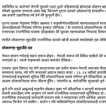
सर्वविदित छ, बालेनले जेनजी युवाको एउटा ठूलो पङ्क्तिलाई डोर्‍याएका होइ
रविको दृढतामा जनताले आशा देखे, किनभने पुराना दलको उदेकलाग्दो शासकीय अक्
अब कसरी उकासिन्छ त्यो हेर्न धेरै कुनुपर्ने छैन।
पुराना दलका नेतृत्वमा निहित अक्षमता र सङ्कीर्णतासहितको महत्त्वाकांक्षााले शा
अपराधीहरूको गिरोहमा परिणत हुनबाट जोगिएला ? के रास्वपाले लोकतान्त्रिक जीव
रास्वपाका राजनीतिक मञ्चमा उदाइरहेका धेरै युवाका महत्त्वाकांक्षा नियाल्दा विश
त्यसैले लोकतन्त्र सुहाउँदो राजनीतिक दलको खोजी हालको मतादेशको एक जोखिम
लोकतन्त्र सुहाउँदो दल
नेपाल शासन गर्नलाई सहज समाज होइन। नेपाली समाज धेरै विविध भएकैले धेर
जगाएको छ। यस्तो शङ्काको आधार कमजोर देखिन्छ।
रास्वपा उदय विशाल भए पनि कालान्तरमा एक दलीय शासन नेपाली समाजमा मौलाउन
सम्भावना रहन्छ, त्यो पनि जनताको आवाज दबाएर मात्र। २३–२४ भदौको हत्याहिंसा
रास्वपालाई शङ्काको सुविधा दिँदै लोकतान्त्रिक दलमा परिणत हुने ऐतिहासिक अव
आडमा लोकतान्त्रिक सत्ता जीवन्त हुँदैन। स्मरणीय छ, सार्वजनिक सुरक्षाको प
कुनै पनि दलले आफूलाई सङ्गीन मोहबाट मुक्त गर्न संवैधानिक र कानुनी शासनतर्फ 
कसरी चलाउँछन् भनेर अनुमान गर्न सक्ने राजनीतिक वातावरणको सुनिश्चिता हो। 
राजनीतिक संस्थालाई उत्तरदायी बनाउन सके न मतदाताका लागि आर्थिक अवसर सिर्ज
अवस्था सिर्जना गर्न सक्दैन। बालेन र रवि व्यक्तिकेन्द्रित लोकप्रियतावादी राजनीत