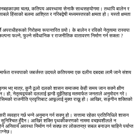
नीति जनबहकाउमा चल्छ, कतिपय अवस्थामा सेनाकै साथसहयोगमा। तथापि बालेन र
े हिंसाको बलमा आश्रित र गरिबद्वेषी मध्यमस्तरको क्षमता हो। यस्तो क्षमता
 अपराधीहरूको गिरोहमा रूपान्तरित गर्‍यो। के बालेन र रविको नेतृत्वमा रास्वपा
पना फल्ने, फुल्ने संवैधानिक र राजनीतिक वातावरण निर्माण गर्न सक्ला ?
ार्फत रास्वपाको जबर्जस्त उदयले कतिपयमा एक दलीय दबदबा लामै जाने संशय
्गम भए मात्र, कुनै ठूलो दलको शासन समाजमा केही समय जान सक्ने क्षीण
। हो, नेतृत्वद्वयको दललाई झन्डै दुईतिहाइ मतमार्फत जनताले अनुमोदन गरे।
िसिमको राजनीति प्रवृत्तिबाट आफूलाई मुक्त राख्नु हो। आखिर, सङ्गीन शक्तिको
 व्यवहार गर्छ भन्ने अनुमान गर्न सक्नु हो। सत्तामा रहेका प्रतिनिधिले शासन
था सुनिश्चित हुँदैन। आखिर शक्ति पृथकीकरणको नाममा वचश्र्वशीलले न
अनिवार्य अवस्था निर्माण गर्न सक्छ तर लोकतन्त्र सबल बनाउन चाहिने पर्याप्त
लाग्नेछ।