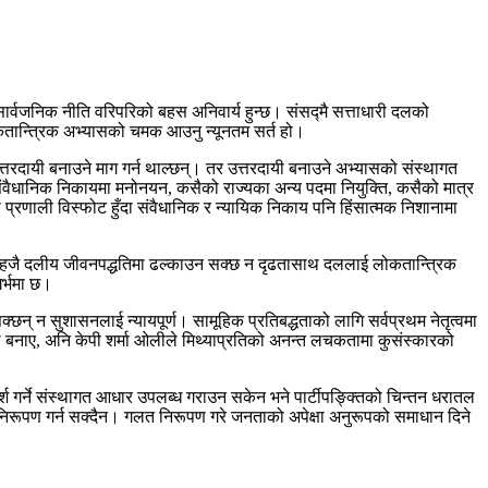
ाँ सार्वजनिक नीति वरिपरिको बहस अनिवार्य हुन्छ। संसद्मै सत्ताधारी दलको
लोकतान्त्रिक अभ्यासको चमक आउनु न्यूनतम सर्त हो।
रदायी बनाउने माग गर्न थाल्छन्। तर उत्तरदायी बनाउने अभ्यासको संस्थागत
 संवैधानिक निकायमा मनोनयन, कसैको राज्यका अन्य पदमा नियुक्ति, कसैको मात्र
ो प्रणाली विस्फोट हुँदा संवैधानिक र न्यायिक निकाय पनि हिंसात्मक निशानामा
ूलाई सहजै दलीय जीवनपद्धतिमा ढल्काउन सक्छ न दृढतासाथ दललाई लोकतान्त्रिक
र्भमा छ।
छन् न सुशासनलाई न्यायपूर्ण। सामूहिक प्रतिबद्धताको लागि सर्वप्रथम नेतृत्वमा
नाए, अनि केपी शर्मा ओलीले मिथ्याप्रतिको अनन्त लचकतामा कुसंस्कारको
र्ने संस्थागत आधार उपलब्ध गराउन सकेन भने पार्टीपङ्क्तिको चिन्तन धरातल
िरूपण गर्न सक्दैन। गलत निरूपण गरे जनताको अपेक्षा अनुरूपको समाधान दिने