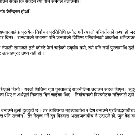
्याउन सक्छ कि सक्दैन त्यो पनि समयले बताउनेछ।
र्फ केन्द्रित होऔँ।
दबाहेक प्रत्येक निर्वाचन प्रतिनिधि छनौट गर्ने त्यस्तो परिवर्तनको कथा हो जस
 दिन्छ। रास्वपाको उभारमा पनि जनताको विशिष्ट परिवर्तनको आकांक्षा अभिव्यक
पाली समाजले ठूलै कोल्टे फेर्न चाहेको उद्‌घोष गर्‍यो, त्यो पनि नयाँ पुस्तामाथि ठ
र उत्साहप्रद तथ्य यही हो।
िएको थियो। यस्तो थितिमा युवा पुस्तालाई राजनीतिमा उदाउन सहज थिएन। सुदूर क
 थिए न अर्थपूर्ण निकास दिन चाहेका थिए। निर्वाचनको विस्फोटक नतिजाले ठूलै सङ
नाउने ठूलो हुटहुटी छ। तर व्यक्तिगत महत्त्वाकांक्षा र देश बनाउने प्रतिबद्धताबीचको
क्ति पनि राख्दैन। तर नेतृत्व गर्ने दृढ विश्वास असहजताबीच नै उदाउने हो, जुन देश