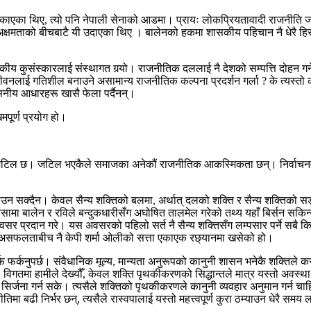
नन् बहकाएका थिए, त्यो पनि नेपाली सेनाको आडमा। प्रायः लोकप्रियतावादी राज
षमताको बीचबाटै यी उदाएका थिए । बालेनको हकमा शासकीय पहिचान नै धेरै हिसाबल
सकीय कुसंस्कारलाई संस्थागत गर्‍यो। राजनीतिक दललाई नै देशको सम्पत्ति दोहन गर्ने
नलाई गतिशील बनाउने असामान्य राजनीतिक कल्पना प्रदर्शन गर्ला ? के त्यस्तो कल्
्वसनीय आधारहरू खासै फेला पर्दैनन्।
पूर्ण प्रयोग हो।
ै जटिल छ। जटिल भएकैले समाजका अनेकौं राजनीतिक आकस्मिकता छन्। निर्वाचनम
 सक्दैन। केवल सैन्य शक्तिको बलमा, अर्थात् दलको शक्ति र सैन्य शक्तिको सङ
मा बालेन र रविले बन्दुकधारीसँग अघोषित तालमेल गरेको तथ्य यहाँ बिर्सन सकिन्न
सर प्रदान गरे। यस अवसरको पहिलो सर्त नै सैन्य शक्तिसँग लम्पसार पर्ने सबै क
ूर्ण असफलताबीच नै केपी शर्मा ओलीको सत्ता एकाएक रछ्यानमा खसेको हो।
फर्कनुपर्छ। संवैधानिक मूल्य, मान्यता अनुरूपको कानुनी शासन भनेकै शक्तिले कसरी
विगतमा हामीले देख्यौँ, केवल शक्ति पृथकीकरणको सिद्धान्तले मात्र यस्तो अवस्
ना गर्न सके। त्यसैले शक्तिको पृथकीकरणले कानुनी व्यवहार अनुमान गर्न चाहिने 
िमा बढी निर्भर छन्, त्यसैले रास्वपालाई यस्तो महत्त्वपूर्ण कुरा ठम्याउन धेरै समय 