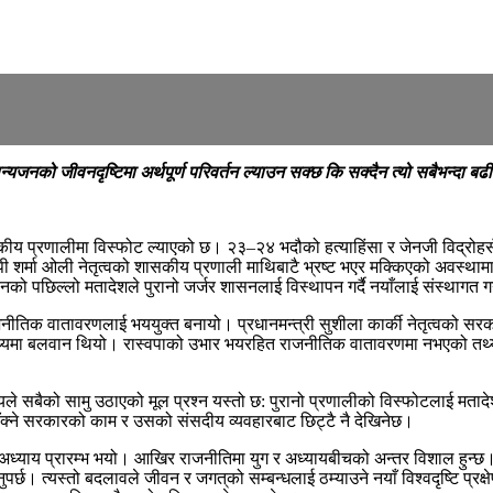
को जीवनदृष्टिमा अर्थपूर्ण परिवर्तन ल्याउन सक्छ कि सक्दैन त्यो सबैभन्दा बढी म
 शासकीय प्रणालीमा विस्फोट ल्याएको छ। २३–२४ भदौको हत्याहिंसा र जेनजी विद्रो
ेपी शर्मा ओली नेतृत्वको शासकीय प्रणाली माथिबाटै भ्रष्ट भएर मक्किएको अवस्था
ो पछिल्लो मतादेशले पुरानो जर्जर शासनलाई विस्थापन गर्दै नयाँलाई संस्थागत गर
जनीतिक वातावरणलाई भययुक्त बनायो। प्रधानमन्त्री सुशीला कार्की नेतृत्वको सरक
यमा बलवान थियो। रास्वपाको उभार भयरहित राजनीतिक वातावरणमा नभएको तथ्य इति
 सबैको सामु उठाएको मूल प्रश्न यस्तो छ: पुरानो प्रणालीको विस्फोटलाई मतादेश
हाँक्ने सरकारको काम र उसको संसदीय व्यवहारबाट छिट्टै नै देखिनेछ।
याय प्रारम्भ भयो। आखिर राजनीतिमा युग र अध्यायबीचको अन्तर विशाल हुन्छ। राज
छ। त्यस्तो बदलावले जीवन र जगत्‌को सम्बन्धलाई ठम्याउने नयाँ विश्वदृष्टि प्रक्षे