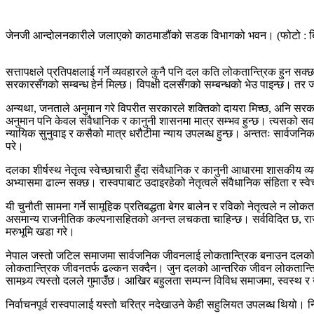
जेनजी आन्दोलनकारीले जलाएको काठमाडौंको सडक विभागको भवन। (फोटो : बि
सत्तापक्षले प्रतिपक्षलाई गर्ने व्यवहारले कुनै पनि दल कति लोकतान्त्रिक हुन सक
सरकारसँगको सम्बन्ध हेर्न मिल्छ। विपक्षी दलसँगको सम्बन्धको भेउ पाइन्छ। तर
अन्यथा, जनताले अनुमान गरे विपरीत सरकारले शक्तिको दायरा मिच्छ, अनि सरका
अनुमान पनि केवल संवैधानिक र कानुनी शासनमा मात्र सम्भव हुन्छ। त्यसको सवर्
न्यायिक सुनुवाइ र कसैको मात्र धरौटीमा न्याय उपलब्ध हुन्छ। अन्ततः सार्वजनिक 
परे।
दलका शीर्षस्थ नेतृत्व स्वेच्छाचारी हुँदा संवैधानिक र कानुनी आधारमा शासकी
अभ्यासमा ढाल्न सक्छ। रास्वपाबाट उदाइरहेको नेतृत्वले संवैधानिक संहिता र स
यी चुनौती सामना गर्ने सामूहिक प्रतिबद्धता बेगर बालेन र रविको नेतृत्वले न ल
असमान्य राजनीतिक कल्पनासहितको अनन्त लचकता चाहिन्छ। सर्वविदित छ, राजन
मरुभूमि खडा गरे।
नेपाल जस्तो जटिल समाजमा सार्वजनिक जीवनलाई लोकतान्त्रिक बनाउन दलको भू
लोकतान्त्रिक जीवनतर्फ ढल्कन सक्दैन। जुन दलको आन्तरिक जीवन लोकतान्त्रि
सामथ्र्य त्यस्तो दलले गुमाउँछ। आखिर बहुलता सम्पन्न विविध समाजमा, स्वस्थ र ख
निर्वाचनपूर्व रास्वपालाई यस्तो चरित्र नदेखाउने केही सहुलियत उपलब्ध थियो। न