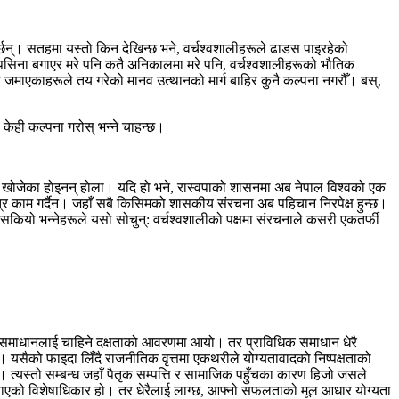
 गर्छन्। सतहमा यस्तो किन देखिन्छ भने, वर्चश्वशालीहरूले ढाडस पाइरहेको
 पसिना बगाएर मरे पनि कतै अनिकालमा मरे पनि, वर्चश्वशालीहरूको भौतिक
ाली जमाएकाहरूले तय गरेको मानव उत्थानको मार्ग बाहिर कुनै कल्पना नगरौँ। बस्,
केही कल्पना गरोस् भन्ने चाहन्छ।
न खोजेका होइनन् होला। यदि हो भने, रास्वपाको शासनमा अब नेपाल विश्वको एक
ात्र काम गर्दैन। जहाँ सबै किसिमको शासकीय संरचना अब पहिचान निरपेक्ष हुन्छ।
ियो भन्नेहरूले यसो सोचुन्: वर्चश्वशालीको पक्षमा संरचनाले कसरी एकतर्फी
धिक समाधानलाई चाहिने दक्षताको आवरणमा आयो। तर प्राविधिक समाधान धेरै
यसैको फाइदा लिँदै राजनीतिक वृत्तमा एकथरीले योग्यतावादको निष्पक्षताको
्यस्तो सम्बन्ध जहाँ पैतृक सम्पत्ति र सामाजिक पहुँचका कारण हिजो जसले
 पाएको विशेषाधिकार हो। तर धेरैलाई लाग्छ, आफ्नो सफलताको मूल आधार योग्यता