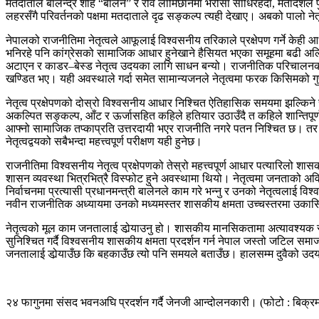
मतदाताले बालेन्द्र शाह “बालेन” र रवि लामिछानेमा भरोसा साँधिरहँदा, मतादेशले पु
लहरसँगै परिवर्तनको पक्षमा मतदाताले दृढ सङ्कल्प त्यही देखाए। अबको पालो नेत
नेपालको राजनीतिमा नेतृत्वले आफूलाई विश्वसनीय तरिकाले प्रक्षेपण गर्ने के
भनिरहे पनि कांग्रेसको सामाजिक आधार हुनेखाने हैसियत भएका समूहमा बढी अल्झि
अटाएन र काडर–बेस्ड नेतृत्व उदयका लागि साधन बन्यो। राजनीतिक परिचालनको वि
खण्डित भए। यही अवस्थाले गर्दा समेत सामान्यजनले नेतृत्वमा फरक किसिमको ग
नेतृत्व प्रक्षेपणको दोस्रो विश्वसनीय आधार निश्चित ऐतिहासिक समयमा झल्किने 
अकल्पित सङ्कल्प, आँट र ऊर्जासहित कहिले हतियार उठाउँदै त कहिले शान्तिपूर्ण
आफ्नो सामाजिक तप्काप्रति उत्तरदायी भएर राजनीति नगरे पतन निश्चित छ। तर मध्य
नेतृत्वद्वयको सबैभन्दा महत्त्वपूर्ण परीक्षण यही हुनेछ।
राजनीतिमा विश्वसनीय नेतृत्व प्रक्षेपणको तेस्रो महत्त्वपूर्ण आधार पत्यारिल
शासन व्यवस्था भित्रभित्रै विस्फोट हुने अवस्थामा थियो। नेतृत्वमा जनताको अ
निर्वाचनमा प्रत्यासी प्रधानमन्त्री बालेनले काम गरे भन्नु र उनको नेतृत्वलाई 
नवीन राजनीतिक अध्यायमा उनको मध्यमस्तर शासकीय क्षमता उच्चस्तरमा उकासिन्
नेतृत्वको मूल काम जनतालाई डोर्‍याउनु हो। शासकीय मानसिकतामा अत्यावश्यक 
सुनिश्चित गर्दै विश्वसनीय शासकीय क्षमता प्रदर्शन गर्न नेपाल जस्तो जटिल स
जनतालाई डोर्‍याउँछ कि बहकाउँछ त्यो पनि समयले बताउँछ। हालसम्म दुवैको उद
२४ फागुनमा संसद भवनअघि प्रदर्शन गर्दै जेनजी आन्दोलनकारी। (फोटो : बिक्रम