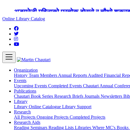
अङ्ग्रेजी महिनाको प्रत्येक दोस्रो र चौथो शुक्
Online Library Catalog
Organization
History
Team
Members
Annual Reports
Audited Financial Rep
Events
Upcoming Events
Completed Events
Chautari Annual Confer
Publications
Chautari Book Series
Research Briefs
Journals
Newsletters
Bib
Library
Library
Online Catalogue
Library Support
Research
All Projects
Ongoing Projects
Completed Projects
Research Aids
Reading Seminars
Reading Lists
Libraries Where MC's Books 