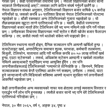
गरेका छन् । केही प्रसारणको तयारीमा छन् । नेपाली विज्ञापनको बजार सानो
भएकाले तिनीहरूलाई अस् ितत्वका लागि कठिन संघर्ष गर्नुपर्ने छर्लंगै छ ।
नेपाल विज्ञापन संघका अनुसार, टेलिभिजनको विज्ञापन बजार वाषिर्क ६५ करोड
रुपियाँको छ, जसको करबि ४० प्रतिशत हिस् सा नेपाल टेलिभिजनको पोल्टामा
गइरहेको छ । बाँकी रकमबाट अन्य टेलिभिजनको गुजारा भइरहेको छ । यो
तँछाडमछाडमा खुट्टा तान्ने प्रतिस् पर्धा पनि छ । यद्यपि, केहीले परम्परागत
विज्ञापनको बजार मात्रै हेरेर टेलिभिजन धेरै भए भन्न नमिल्ने तर्क पनि गर्ने गरेका
छन् । उनीहरूका विचारमा विज्ञापनका नयाँ स्रोत र शैली खोजेर बजार फैलाउन
सकिन्छ । तर, कसैले त्यसो गर्न थालेको संकेत भने पाइएको छैन ।
टेलिभिजन स्थापना मात्रै होइन, दैनिक सञ्चालन पनि अत्यन्तै खर्चिलो हुन्छ ।
स् याटेलाइट खर्च, अन्तर्राष्ट्रिय समाचार शुल्क, घरभाडा, कर्मचारी तलबभत्ता,
बिजुली, टेलिफोन, यातायात आदि गरी मासिक करबि ४०-५० लाख रुपियाँ खर्च
हुन्छ, एउटा स् टेसनको । तसर्थ, अधिकांश स् टेसन आम्दानी र खर्चको तालमेल
नमिल्ने अवस् थाबाटै गुज्रँदैछन् भन्दा अत्युक्ति हुँदैन । तर पनि
लगानीकर्ताहरूलाई टेलिभिजनको 'ग्ल्यामर'ले तानिरहेकै छ । किनभने, मिडिया
सञ्चालकका रूपमा बेग्लै प्रतिष्ठा आर्जन गर्न सक्छन्, उनीहरू । तसर्थ, घाटा
हुने जान्दाजान्दै पनि मिडियाको शक्तिमा आफ्नो स् थान सुरक्षित गर्न लगानीकर्ता
आकषिर्त भइरहेका छन् ।
केही लगानीकर्तामा अन्य व्यवसायको नाफा यस क्षेत्रमा लगाई व्यवसाय विस्तार र
प्रवर्द्धन गर्ने लोभ पनि हुनसक्छ । त्यसैले बजार सानो भए पनि धेरै टेलिभिजनले
प्रतिस्पर्धा गरिरहेका छन् ।
नेपाल, ३० चैत २०६५, वर्ष ९, अङ्क ३४, पृष्ठ ४