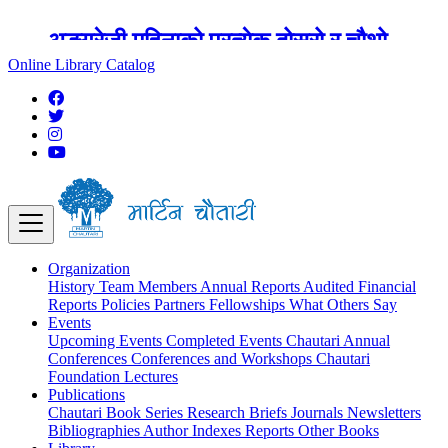
अङ्ग्रेजी महिनाको प्रत्येक दोस्रो र चौथो
शुक्रबार मार्टिन चौतारी र यसको पुस्तकालय
Online Library Catalog
बन्द रहने छ ।
Organization
History
Team
Members
Annual Reports
Audited Financial
Reports
Policies
Partners
Fellowships
What Others Say
Events
Upcoming Events
Completed Events
Chautari Annual
Conferences
Conferences and Workshops
Chautari
Foundation Lectures
Publications
Chautari Book Series
Research Briefs
Journals
Newsletters
Bibliographies
Author Indexes
Reports
Other Books