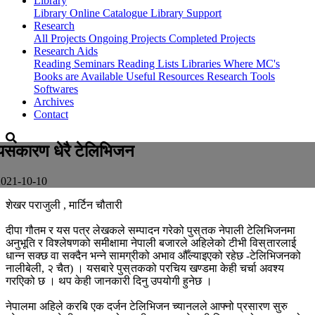
Library
Library
Online Catalogue
Library Support
Research
All Projects
Ongoing Projects
Completed Projects
Research Aids
Reading Seminars
Reading Lists
Libraries Where MC's
Books are Available
Useful Resources
Research Tools
Softwares
Archives
Contact
यसकारण धेरै टेलिभिजन
2021-10-10
शेखर पराजुली , मार्टिन चौतारी
दीपा गौतम र यस पत्र लेखकले सम्पादन गरेको पुस् तक नेपाली टेलिभिजनमा
अनुभूति र विश्लेषणको समीक्षामा नेपाली बजारले अहिलेको टीभी विस् तारलाई
धान्न सक्छ वा सक्दैन भन्ने सामग्रीको अभाव औँल्याइएको रहेछ -टेलिभिजनको
नालीबेली, २ चैत) । यसबारे पुस् तकको परचिय खण्डमा केही चर्चा अवश्य
गरएिको छ । थप केही जानकारी दिनु उपयोगी हुनेछ ।
नेपालमा अहिले करबि एक दर्जन टेलिभिजन च्यानलले आफ्नो प्रसारण सुरु