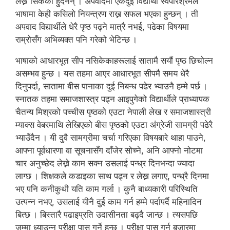
लेख्न सिकेका हुँदैनन् । अपवादमा एकदुई विद्यार्थी स्वपरिश्रमले
भाषामा केही कसिलो नियन्त्रण राख्न सफल भएका हुन्छन् । ती
अपवाद विद्यार्थीले धेरै पृष्ठ पढ्ने मात्रै नभई, पढेका विषयमा
राम्रोसँग अभिव्यक्त पनि गरेको भेटिन्छ ।
भाषाको आधारभूत सीप नसिकेकाहरूलाई सातामै सयौं पृष्ठ छिचोल्न
असम्भव हुन्छ । यस तहमा आएर आधारभूत सीपमै समय धेरै
दिनुपर्दा, सातामा बीस पानाका दुई निबन्ध पढेर भ्याउनै हम्मे पर्छ ।
स्नातक तहमा समाजशास्त्र पढ्न आइपुगेको विद्यार्थीले प्राध्यापक
चैतन्य मिश्रको पच्चीस पृष्ठको एउटा नेपाली लेख र समाजशास्त्री
म्याक्स वेबरमाथि लेखिएको बीस पृष्ठको एउटा अंग्रेजी सामग्री पढेरै
भ्याउँदैन । यी दुवै सामग्रीमा चर्चा गरिएका विषयबारे थाहा पाउने,
आफ्ना पूर्वधारणा वा सूचनासँग दाँजेर सोच्ने, अनि आफ्नो नोटमा
चार अनुच्छेद लेख्ने काम सक्न उसलाई पन्ध्र दिनभन्दा ज्यादा
लाग्छ । शिक्षकले कडाइका साथ पढ्न र लेख्न लगाए, पन्ध्रै दिनमा
भए पनि कनीकुथी यति काम गर्ला । कुनै बाध्यकारी परिस्थिति
उत्पन्न नभए, उसलाई यीनै दुई काम गर्न हम्मे पर्दापर्दै महिनादिन
बित्छ । बिस्तारै पढाइप्रति उदासीनता बढ्दै जान्छ । त्यसपछि
जम्मा ध्याउन्न परीक्षा पास गर्ने हुन्छ । परीक्षा पास गर्न बजारमा