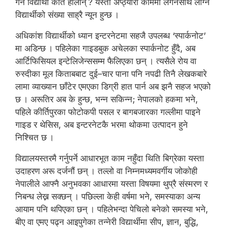
गर्ने विद्यार्थी कति होलान् ? यस्ता अप्ठ्यारा काममा लगनसाथ लाग्ने
विद्यार्थीको संख्या साह्रै न्यून हुन्छ ।
अधिकांश विद्यार्थीको ध्यान इन्टरनेटमा सहजै उपलब्ध ‘स्पार्कनोट’
मा अडिन्छ । पहिलेका गाइडबुक अचेलका स्पार्कनोट हुँदै, अब
आर्टिफिसियल इन्टेलिजेन्ससम्म फैलिएका छन् । त्यसैले रोय वा
रुस्दीका मूल किताबबाट दुई–चार पाना पनि नपढी तिनै लेखकबारे
लामा व्याख्यान छाँटेर एमएका डिग्री हात पार्न अब झनै सहज भएको
छ । अरूतिर अब के हुन्छ, भन्न सकिन्न; नेपालको हकमा भने,
पहिले कीर्तिपुरका फोटोकपी पसल र बागबजारका गल्लीमा पाइने
गाइड र थेसिस, अब इन्टरनेटकै भरमा थोकमा उत्पादन हुने
निश्चित छ ।
विद्यालयस्तरमै गर्नुपर्ने आधारभूत काम नहुँदा थिति बिग्रेका यस्ता
उदाहरण अरू दर्जनौं छन् । तल्लो वा निम्नमध्यमवर्गीय जोकोही
नेपालीले आफ्नै अनुभवका आधारमा यस्ता विषयमा थुप्रै संस्मरण र
निबन्ध लेख्न सक्छन् । पछिल्ला केही वर्षमा भने, समस्याका अन्य
आयाम पनि थपिएका छन् । पहिलेभन्दा पेचिलो बनेको समस्या भने,
बीए वा एमए पढ्न आइपुगेका तन्नेरी विद्यार्थीमा सीप, ज्ञान, बुद्धि,