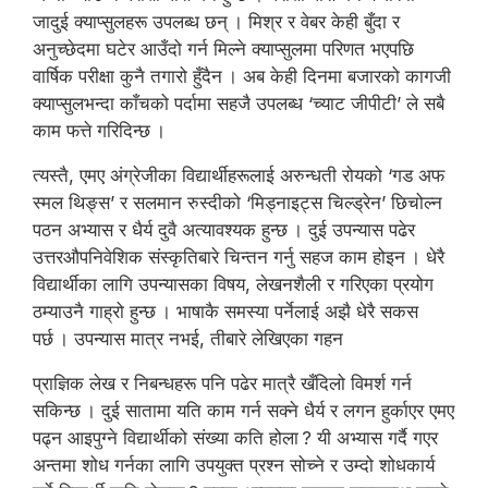
जादुई क्याप्सुलहरू उपलब्ध छन् । मिश्र र वेबर केही बुँदा र
अनुच्छेदमा घटेर आउँदो गर्न मिल्ने क्याप्सुलमा परिणत भएपछि
वार्षिक परीक्षा कुनै तगारो हुँदैन । अब केही दिनमा बजारको कागजी
क्याप्सुलभन्दा काँचको पर्दामा सहजै उपलब्ध ‘च्याट जीपीटी’ ले सबै
काम फत्ते गरिदिन्छ ।
त्यस्तै, एमए अंग्रेजीका विद्यार्थीहरूलाई अरुन्धती रोयको ‘गड अफ
स्मल थिङ्स’ र सलमान रुस्दीको ‘मिड्नाइट्स चिल्ड्रेन’ छिचोल्न
पठन अभ्यास र धैर्य दुवै अत्यावश्यक हुन्छ । दुई उपन्यास पढेर
उत्तरऔपनिवेशिक संस्कृतिबारे चिन्तन गर्नु सहज काम होइन । धेरै
विद्यार्थीका लागि उपन्यासका विषय, लेखनशैली र गरिएका प्रयोग
ठम्याउनै गाह्रो हुन्छ । भाषाकै समस्या पर्नेलाई अझै धेरै सकस
पर्छ । उपन्यास मात्र नभई, तीबारे लेखिएका गहन
प्राज्ञिक लेख र निबन्धहरू पनि पढेर मात्रै खँदिलो विमर्श गर्न
सकिन्छ । दुई सातामा यति काम गर्न सक्ने धैर्य र लगन हुर्काएर एमए
पढ्न आइपुग्ने विद्यार्थीको संख्या कति होला ? यी अभ्यास गर्दै गएर
अन्तमा शोध गर्नका लागि उपयुक्त प्रश्न सोच्ने र उम्दो शोधकार्य