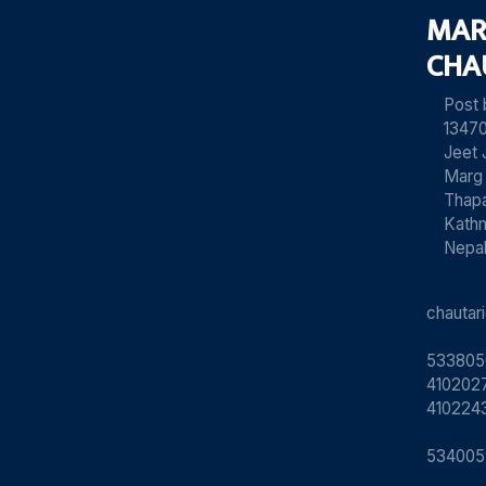
MAR
CHA
Post
13470
Jeet 
Marg
Thapa
Kath
Nepa
chauta
533805
4102027
410224
534005