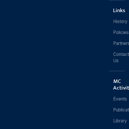
Links
History
Policies
Partner
Contact
Us
MC
Activi
Events
Publica
Library