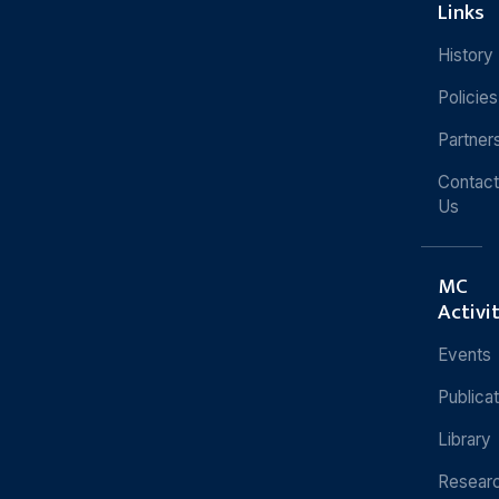
Links
History
Policies
Partner
Contact
Us
MC
Activi
Events
Publica
Library
Resear