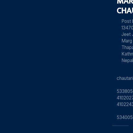
MAR
CHA
Post
13470
Jeet 
Marg
Thapa
Kath
Nepa
chauta
533805
4102027
410224
534005