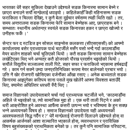
भारतका धेरै सहर सुकिला देखाउने उद्देश्यले सडक किनारमा सामान बेच्ने र
छाप्रा बनाउने सयौं मान्छेलाई धपाइयो । कहिलेकाहीँ केही महिनासम्म सडक
फराकिला र चिल्ला देखिए, र कुनै बेला दुईचार वर्षसम्म त्यही थिति रह्यो । तर,
समय अन्तरालमा सडक किनारमा फेरि सामान बेच्नेहरू आए, छाप्राहरू बने ।
सम्भवतः स्थानीय अर्थतन्त्र स्वयंले सडक किनारका हकर र छाप्रा खोज्यो र
उनीहरू फर्के ।’
सेन्टर फर द स्टडिज इन सोसल साइन्सेस कलकत्ता (सीएसएससी) को आफ्नो
कार्यालयमा बसेर प्राध्यापक पार्थ चटर्जीले मसँग यसो भन्दै गर्दा काठमाडौंमा
मेयर बालेन शाहको चर्चा चुलिएको थियो । कतै सडक किनारमा सामान बेच्नेहरू
लखेटिएका थिए भने अन्यत्र कतै डोजरको पौरख प्रदर्शन भइरहेको थियो ।
सयौंले विद्युतीय सञ्जालमा ताली पिटे, सहर सफा र फराकिलो भएकामा हर्षबढाइँ
गरे । काम गर्न सक्ने उम्दा जनप्रतिनिधिका रूपमा मेयर बालेनको प्रचार भयो ।
उत्ति नै खेर रोजगारी खोसिएका दर्जनौंका आँखा रसाए । अनेक बाध्यताले सडक
किनारमा आइपुगेका कतिपय साना पसले मुख खोलेरै आफ्ना विवशता बताउँदै
थिए, क्यामेरा अघिल्तिर धरधरी रुँदै थिए ।
समाज विज्ञानको उपादेयताबारे चर्चा गर्दा प्राध्यापक चटर्जीले भने, ‘काठमाडौंमा
अहिले जे भइरहेको छ, त्यो सामाजिक मुद्दा हो । एक थरी ताली पिट्ने र अर्का
थरी आक्रोशित हुने अवस्था आफैंमा कसरी उत्पन्न भयो र भविष्यमा के हुन सक्छ
भन्ने अध्ययनको विषय हो । समाज विज्ञानको उपादेयता यही अध्ययनको
आवश्यकताले सिद्ध गर्दैन र ?’ धेरै मान्छेलाई रोजगारी दिलाउने उद्देश्यले होस् वा
आकर्षक आर्जनको आशा सञ्चारित भएकाले होस्, व्यवस्थापन र प्राविधिक
विषय बहुसंख्यकको प्राथमिकता बनेको छ । तर कुनै पनि सामाजिक परिघटना,