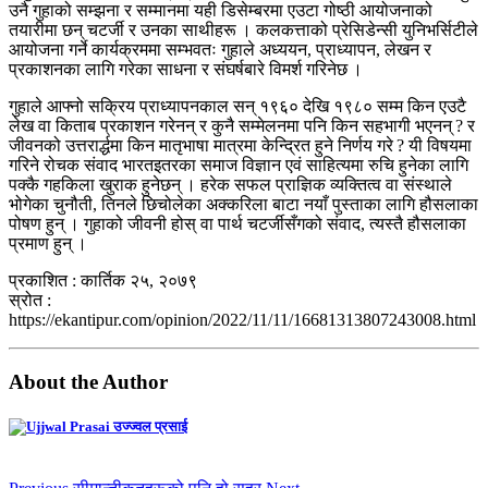
उनै गुहाको सम्झना र सम्मानमा यही डिसेम्बरमा एउटा गोष्ठी आयोजनाको
तयारीमा छन् चटर्जी र उनका साथीहरू । कलकत्ताको प्रेसिडेन्सी युनिभर्सिटीले
आयोजना गर्ने कार्यक्रममा सम्भवतः गुहाले अध्ययन, प्राध्यापन, लेखन र
प्रकाशनका लागि गरेका साधना र संघर्षबारे विमर्श गरिनेछ ।
गुहाले आफ्नो सक्रिय प्राध्यापनकाल सन् १९६० देखि १९८० सम्म किन एउटै
लेख वा किताब प्रकाशन गरेनन् र कुनै सम्मेलनमा पनि किन सहभागी भएनन् ? र
जीवनको उत्तरार्द्धमा किन मातृभाषा मात्रमा केन्द्रित हुने निर्णय गरे ? यी विषयमा
गरिने रोचक संवाद भारतइतरका समाज विज्ञान एवं साहित्यमा रुचि हुनेका लागि
पक्कै गहकिला खुराक हुनेछन् । हरेक सफल प्राज्ञिक व्यक्तित्व वा संस्थाले
भोगेका चुनौती, तिनले छिचोलेका अक्करिला बाटा नयाँ पुस्ताका लागि हौसलाका
पोषण हुन् । गुहाको जीवनी होस् वा पार्थ चटर्जीसँगको संवाद, त्यस्तै हौसलाका
प्रमाण हुन् ।
प्रकाशित : कार्तिक २५, २०७९
स्रोत :
https://ekantipur.com/opinion/2022/11/11/16681313807243008.html
About the Author
उज्ज्वल प्रसाई