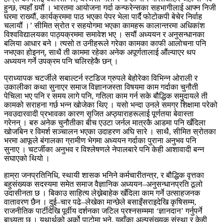
हुन्छ, त्यहाँ गर्‍यौं । भारतमा आयोजना गर्दा कन्फरेन्सका सहभागीलाई आफ्न निजी
घरमा राख्यौं, कार्यक्रममा पाठ भएका पेपर भेला पार्दै फोटोकपी बेचेर निर्वाह
चलायौं ।’ सीमित स्रोत र सहयोगमा भएका कामहरू कालान्तरमा अधिकांश
विश्वविद्यालयका पाठ्यक्रममा समावेश भए । सयौं अध्ययन र अनुसन्धानका
बलिया आधार बने । त्यसो त उनीहरूले गरेका कामका काफी आलोचना पनि
नभएका होइनन्, साथै ती काममा रहेका अनेक अपूर्णतालाई औंल्याएर थप
अध्ययन गर्ने उपक्रम पनि चलिरहेकै छन् ।
प्राध्यापक चटर्जीले सबाल्टर्न स्टडिज ग्रुपले बेहोरेका विभिन्न ओराली र
उकालीका कथा सुनाएर समाज विज्ञानजस्ता विषयमा काम गर्दाका चुनौती
पेचिला भए पनि र समय लागे पनि, गतिला काम गर्न सके बौद्धिक समुदायले ती
कामको सराहना गर्छ भन्न खोजेका थिए । यसो भन्दा उनले समग्र शिक्षामा परेको
नवउदारवादी प्रभावका कारण सृजित अप्ठ्याराहरूलाई पूर्णतया बेवास्ता
गरेनन् । बरु अनेक चुनौतीका बीच एउटा जर्नल मात्रकै आडमा पनि खँदिला
खोजबिन र विमर्श सञ्चालन भएका उदाहरण अघि सारे । साथै, सीमित स्रोतका
भरमा आफूले बंगालका ग्रामीण भेगमा अध्ययन गर्दाका पुराना अनुभव पनि
सुनाए । चटर्जीका अनुभव र विश्लेषणले नेपालबारे पनि केही आशावादी बन्न
सघाएको थियो ।
हाम्रा जनप्रतिनिधि, स्थायी शासक भनिने कर्मचारीतन्त्र, र बौद्धिक वृत्तका
बहुसंख्यक सदस्यमा समेत समाज वैज्ञानिक अध्ययन–अनुसन्धानप्रति ठूलो
उदासीनता छ । बिकाउ साहित्य लेख्नेबाहेक खँदिला काम गर्ने उत्साहजनक
वातावरण छैन । दुई–चार पढे–लेखेका मान्छेले बसाइँसराइदेखि कृषिसम्म,
राजनीतिक पार्टीदेखि पूर्वीय दर्शनका जटिल प्रश्नसम्ममा ‘ज्ञानदान’ गर्नुपर्ने
बाध्यता छ । यथार्थको अर्को पाटोमा भने, यहाँका अल्पसंख्यक संस्था र केही