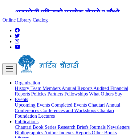
अङ्ग्रेजी महिनाको प्रत्येक दोस्रो र चौथो
शुक्रबार मार्टिन चौतारी र यसको पुस्तकालय
Online Library Catalog
बन्द रहने छ ।
Organization
History
Team
Members
Annual Reports
Audited Financial
Reports
Policies
Partners
Fellowships
What Others Say
Events
Upcoming Events
Completed Events
Chautari Annual
Conferences
Conferences and Workshops
Chautari
Foundation Lectures
Publications
Chautari Book Series
Research Briefs
Journals
Newsletters
Bibliographies
Author Indexes
Reports
Other Books