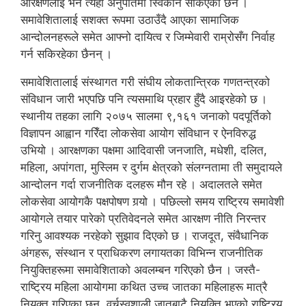
आरक्षणलाई भने त्यही अनुपातमा स्विकार्न सकिएको छैन ।
समावेशितालाई सशक्त रूपमा उठाउँदै आएका सामाजिक
आन्दोलनहरूले समेत आफ्नो दायित्व र जिम्मेवारी राम्रोसँग निर्वाह
गर्न सकिरहेका छैनन् ।
समावेशितालाई संस्थागत गरी संघीय लोकतान्त्रिक गणतन्त्रको
संविधान जारी भएपछि पनि त्यसमाथि प्रहार हुँदै आइरहेको छ ।
स्थानीय तहका लागि २०७५ सालमा ९,१६१ जनाको पदपूर्तिको
विज्ञापन आह्वान गरिँदा लोकसेवा आयोग संविधान र ऐनविरुद्ध
उभियो । आरक्षणका पक्षमा आदिवासी जनजाति, मधेशी, दलित,
महिला, अपांगता, मुस्लिम र दुर्गम क्षेत्रको संलग्नतामा ती समुदायले
आन्दोलन गर्दा राजनीतिक दलहरू मौन रहे । अदालतले समेत
लोकसेवा आयोगकै पक्षपोषण गर्‍यो । पछिल्लो समय राष्ट्रिय समावेशी
आयोगले तयार पारेको प्रतिवेदनले समेत आरक्षण नीति निरन्तर
गरिनु आवश्यक नरहेको सुझाव दिएको छ । राजदूत, संवैधानिक
अंगहरू, संस्थान र प्राधिकरण लगायतका विभिन्न राजनीतिक
नियुक्तिहरूमा समावेशिताको अवलम्बन गरिएको छैन । जस्तै-
राष्ट्रिय महिला आयोगमा कथित उच्च जातका महिलाहरू मात्रै
नियुक्त गरिएका छन्, वर्चस्वशाली जातबाटै नियुक्ति भएको राष्ट्रिय