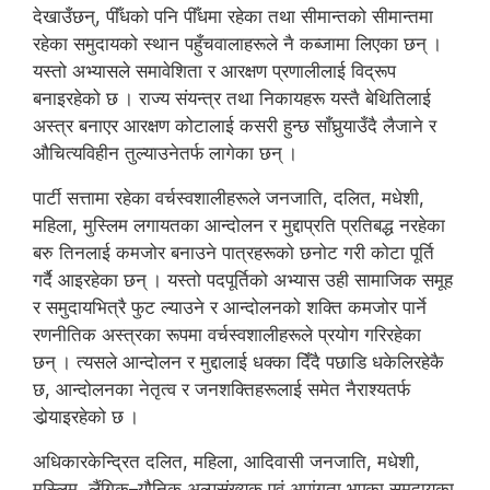
देखाउँछन्, पीँधको पनि पीँधमा रहेका तथा सीमान्तको सीमान्तमा
रहेका समुदायको स्थान पहुँचवालाहरूले नै कब्जामा लिएका छन् ।
यस्तो अभ्यासले समावेशिता र आरक्षण प्रणालीलाई विद्रूप
बनाइरहेको छ । राज्य संयन्त्र तथा निकायहरू यस्तै बेथितिलाई
अस्त्र बनाएर आरक्षण कोटालाई कसरी हुन्छ साँघुर्‍याउँदै लैजाने र
औचित्यविहीन तुल्याउनेतर्फ लागेका छन् ।
पार्टी सत्तामा रहेका वर्चस्वशालीहरूले जनजाति, दलित, मधेशी,
महिला, मुस्लिम लगायतका आन्दोलन र मुद्दाप्रति प्रतिबद्ध नरहेका
बरु तिनलाई कमजोर बनाउने पात्रहरूको छनोट गरी कोटा पूर्ति
गर्दै आइरहेका छन् । यस्तो पदपूर्तिको अभ्यास उही सामाजिक समूह
र समुदायभित्रै फुट ल्याउने र आन्दोलनको शक्ति कमजोर पार्ने
रणनीतिक अस्त्रका रूपमा वर्चस्वशालीहरूले प्रयोग गरिरहेका
छन् । त्यसले आन्दोलन र मुद्दालाई धक्का दिँदै पछाडि धकेलिरहेकै
छ, आन्दोलनका नेतृत्व र जनशक्तिहरूलाई समेत नैराश्यतर्फ
डोर्‍याइरहेको छ ।
अधिकारकेन्द्रित दलित, महिला, आदिवासी जनजाति, मधेशी,
मुस्लिम, लैंगिक–यौनिक अल्पसंख्यक एवं अपांगता भएका समुदायका