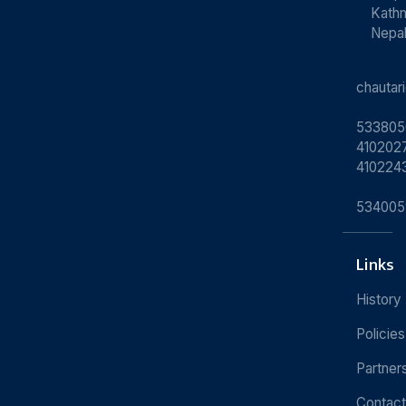
Kath
Nepa
chauta
533805
4102027
410224
534005
Links
History
Policies
Partner
Contact