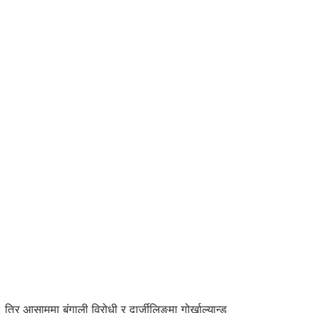
आसाममा बंगाली विरोधी र दार्जीलिङमा गोर्खाल्यान्ड