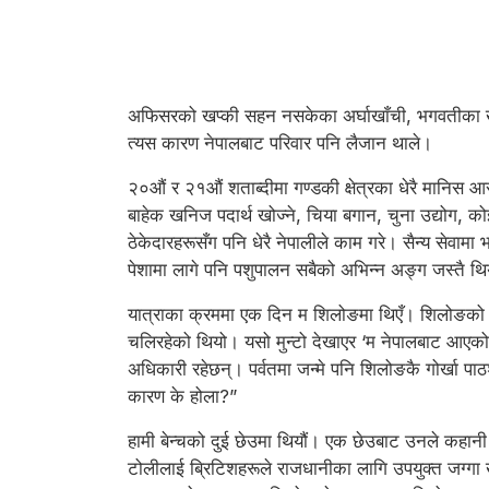
अफिसरको खप्की सहन नसकेका अर्घाखाँची, भगवतीका खगुर
त्यस कारण नेपालबाट परिवार पनि लैजान थाले।
२०औं र २१औं शताब्दीमा गण्डकी क्षेत्रका धेरै मानिस
बाहेक खनिज पदार्थ खोज्ने, चिया बगान, चुना उद्योग, क
ठेकेदारहरूसँग पनि धेरै नेपालीले काम गरे। सैन्य सेवाम
पेशामा लागे पनि पशुपालन सबैको अभिन्न अङ्ग जस्तै थ
यात्राका क्रममा एक दिन म शिलोङमा थिएँ। शिलोङको टुप्पा
चलिरहेको थियो। यसो मुन्टो देखाएर ‘म नेपालबाट आएको, 
अधिकारी रहेछन्। पर्वतमा जन्मे पनि शिलोङकै गोर्खा पाठ
कारण के होला?”
हामी बेन्चको दुई छेउमा थियौं। एक छेउबाट उनले कहानी शु
टोलीलाई ब्रिटिशहरूले राजधानीका लागि उपयुक्त जग्गा ख