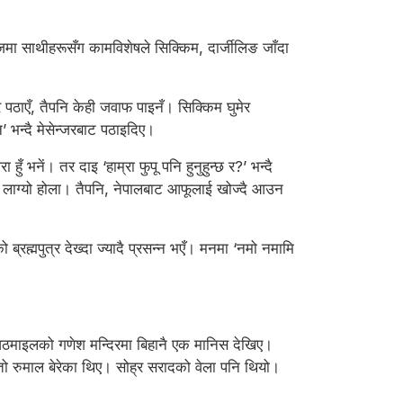
मा साथीहरूसँग कामविशेषले सिक्किम, दार्जीलिङ जाँदा
पठाएँ, तैपनि केही जवाफ पाइनँ। सिक्किम घुमेर
’ भन्दै मेसेन्जरबाट पठाइदिए।
भनें। तर दाइ ‘हाम्रा फुपू पनि हुनुहुन्छ र?’ भन्दै
न्ने लाग्यो होला। तैपनि, नेपालबाट आफूलाई खोज्दै आउन
्रह्मपुत्र देख्दा ज्यादै प्रसन्न भएँ। मनमा ‘नमो नमामि
 आठमाइलको गणेश मन्दिरमा बिहानै एक मानिस देखिए।
ेतो रुमाल बेरेका थिए। सोह्र सरादको वेला पनि थियो।