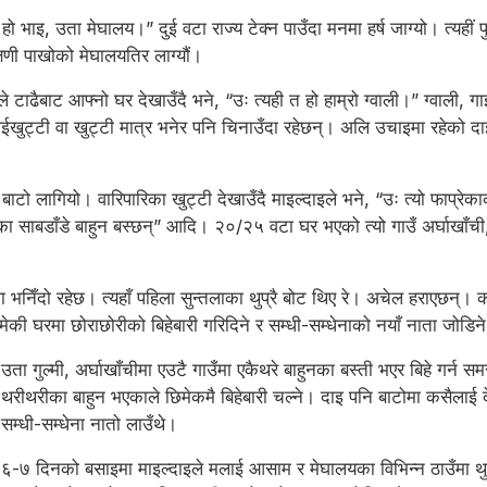
हो भाइ, उता मेघालय।” दुई वटा राज्य टेक्न पाउँदा मनमा हर्ष जाग्यो। त्यहीं
िणी पाखोको मेघालयतिर लाग्यौं।
टाढैबाट आफ्नो घर देखाउँदै भने, “उः त्यही त हो हाम्रो ग्वाली।” ग्वाली, गाई
खुट्टी वा खुट्टी मात्र भनेर पनि चिनाउँदा रहेछन्। अलि उचाइमा रहेको दा
ो बाटो लागियो। वारिपारिका खुट्टी देखाउँदै माइल्दाइले भने, “उः त्यो फाप्र
 साबडाँडे बाहुन बस्छन्” आदि। २०/२५ वटा घर भएको त्यो गाउँ अर्घाखाँची, 
 भनिँदो रहेछ। त्यहाँ पहिला सुन्तलाका थुप्रै बोट थिए रे। अचेल हराएछन्।
मेकी घरमा छोराछोरीको बिहेबारी गरिदिने र सम्धी-सम्धेनाको नयाँ नाता जोड
उता गुल्मी, अर्घाखाँचीमा एउटै गाउँमा एकैथरे बाहुनका बस्ती भएर बिहे गर्न 
थरीथरीका बाहुन भएकाले छिमेकमै बिहेबारी चल्ने। दाइ पनि बाटोमा कसैलाई दे
सम्धी-सम्धेना नातो लाउँथे।
६-७ दिनको बसाइमा माइल्दाइले मलाई आसाम र मेघालयका विभिन्न ठाउँमा थुप