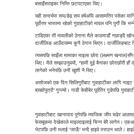
बसाइँसराइका निम्ति छटपटाएका थिए।
यही सन्दर्भमा सय/डेढ सय वर्षअघि आसामतिर पसेका मान
पूर्वोत्तर भारतमा रहेको गुवाहाटीको मावल पनि पुगौं कि भन
टाढिएका ती मावलीको ठेगाना मैले काठमाडौं नछाड्दै खो
दार्जीलिङ आउँदासम्म कुनै ठेगान थिएन। दार्जीलिङबाट सि
त्यसपछि साइँला मामाका माइला छोरा (लक्ष्मण खनाल)सँग एय
थिए। मैले सम्झाउनुपर्‍यो, “हामी दुई बैनाका छोराछोरी 
लागेको भनेपछि उनी खुशी नै थिए।
असोजको एक दिन सिलिगुरीबाट गुवाहाटीका लागि नाइट बस समा
ब्रह्मोपुत्रों’ गुन्ज्यो। गाडी केहीबेर पूर्वतिर गुडेपछि ग
गुवाहाटीबाट खानापारा पुगेपछि म्याजिक जीप चढेर आठम
फेसबूकमा देखेकाले माइल्दाइलाई चिन्न बेरै लागेन। एकअ
भेटपछि उनी मलाई ‘जाऊँ’ भन्दै हाइवे तराउन थाले। हाइ