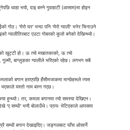
 पुगेपछि थाहा भयो, दाइ बस्ने गुवाहाटी (आसाम)मा होइन
को गोठ। ‘मेरो घर’ भन्दा पनि ‘मेरो ग्वाली’ भनेर चिनाउने
इको ग्वालीतिरबाट एउटा गोबरको कुलो बगेको देखिन्थ्यो।
ेकाको खुट्टी हो। ऊ त्यो मखातकाको, ऊ त्यो
गुल्मी, बाग्लुङका ग्वालीले भरिएको रहेछ। लगभग सबै
 कमलाको बगान हराएपछि हँसीमजाकमा मान्छेहरूले त्यस
िने भएकाले यस्तो नाम बस्न गएछ।
समस्या हुन्थ्यो। तर, कमला बगानमा त्यो समस्या देखिएन।
खे ‘ए सम्धी’ भन्दै बोलाउँथे। प्रायः भेटिएकाले आपसमा
्रै सम्धी बगान देखाइदिए। जङ्गलबाट घाँस ओसार्ने