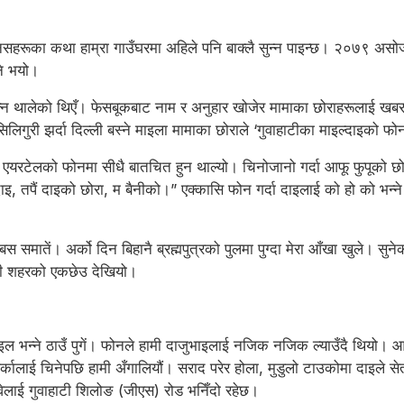
िसहरूका कथा हाम्रा गाउँघरमा अहिले पनि बाक्लै सुन्न पाइन्छ। २०७९ असोज
्ने भयो।
ज्न थालेको थिएँ। फेसबूकबाट नाम र अनुहार खोजेर मामाका छोराहरूलाई खबर 
लिगुरी झर्दा दिल्ली बस्ने माइला मामाका छोराले ‘गुवाहाटीका माइल्दाइको फोन
रटेलको फोनमा सीधै बातचित हुन थाल्यो। चिनोजानो गर्दा आफू फुपूको छोरा हुँ 
हौं दाइ, तपैं दाइको छोरा, म बैनीको।” एक्कासि फोन गर्दा दाइलाई को हो को भ
तें। अर्को दिन बिहानै ब्रह्मपुत्रको पुलमा पुग्दा मेरा आँखा खुले। सुनेको ब
ुवाहाटी शहरको एकछेउ देखियो।
ाइल भन्ने ठाउँ पुगें। फोनले हामी दाजुभाइलाई नजिक नजिक ल्याउँदै थियो।
र्कालाई चिनेपछि हामी अँगालियौं। सराद परेर होला, मुडुलो टाउकोमा दाइले स
वेलाई गुवाहाटी शिलोङ (जीएस) रोड भनिँदो रहेछ।