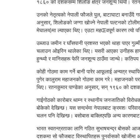
१८६० को दशकसम्म शिलोङ क्षेत्र जनशून्य थियो। रतनकु
उनको नेतृत्वको नेपाली फौजले पुल, बाटाघाटा बनाउँदै
अनुसार, शिलोङको जग्गा खोज्ने नेपाली पल्टनको टोलीमा
मेघालय)मा ल्याएका थिए। एउटा महŒवपूर्ण कारण त्यो 
उब्जाउ जमीन र घाँसपानी प्रशस्त भएको थाहा पाएर गुल्मी, 
चलाउन ओइरिन थालेका थिए। यसरी आएका उनीहरू हाफलङ, 
हुन्थ्यो र मानिसहरू फेरि जनशून्य ठाउँमा जान्थे। कतिपय ठा
कोही गोठमा काम गर्ने बानी पारेर आफूलाई अन्यत्र स्थापि
पुगेर कालुराम महाजनको गोठमा काम गरे। महाजनको पराध
थिए। रतनकुमार पाण्डेका अनुसार, सन् १९६० को दशक
गाईगोठको कारोबार थाम्न र स्थानीय जनजातिको विरोधको
बोकेको देखिन्छ। यस सन्दर्भमा नेपालबाट क्रमशः परिवार
चलन पनि देखिन्छ। बसोबास बाक्लिएपछि अन्य कारणबा
भारत स्वतन्त्रताका लागि गठित सुभाषचन्द्र बोसको आजा
दशकमा सो फौजबाट विस्थापितहरू पुनर्वासको खोजीमा आ