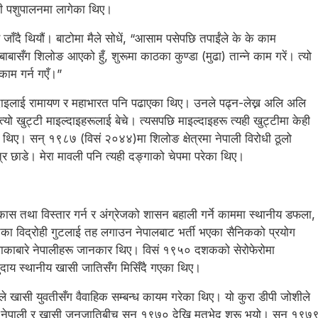
ी पशुपालनमा लागेका थिए।
जाँदै थियौं। बाटोमा मैले सोधें, “आसाम पसेपछि तपाईंले के के काम
बासँग शिलोङ आएको हुँ, शुरूमा काठका कुण्डा (मुढा) तान्ने काम गरें। त्यो
काम गर्न गएँ।”
ाइल्दाइलाई रामायण र महाभारत पनि पढाएका थिए। उनले पढ्न-लेख्न अलि अलि
त्यो खुट्टी माइल्दाइहरूलाई बेचे। त्यसपछि माइल्दाइहरू त्यही खुट्टीमा केही
 थिए। सन् १९८७ (विसं २०४४)मा शिलोङ क्षेत्रमा नेपाली विरोधी ठूलो
त्र छाडे। मेरा मावली पनि त्यही दङ्गाको चेपमा परेका थिए।
को विकास तथा विस्तार गर्न र अंग्रेजको शासन बहाली गर्ने काममा स्थानीय डफला,
का विद्रोही गुटलाई तह लगाउन नेपालबाट भर्ती भएका सैनिकको प्रयोग
 इलाकाबारे नेपालीहरू जानकार थिए। विसं १९५० दशकको सेरोफेरोमा
दाय स्थानीय खासी जातिसँग मिसिँदै गएका थिए।
ाले खासी युवतीसँग वैवाहिक सम्बन्ध कायम गरेका थिए। यो कुरा डीपी जोशीले
नेपाली र खासी जनजातिबीच सन् १९७० देखि मतभेद शुरू भयो। सन् १९७९ तिर 