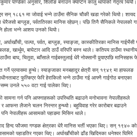
मार पाण्डेका अनुसार, शिलोङ बनाउन क्याप्टेन कालु थापाको नेतृत्व थियो।
 गएर सन् १८६१ मा जोवाई भन्ने ठाउँमा सैनिक चौकी खडा गरेको थियो। शायद 
 धेरैजसो बाग्लुङ, पर्वततिरका मानिस रहेछन्। पछि तिनै सैनिकले नेपालको 
पनि होला भन्ने आशय उनको थियो।
अर्घाखाँची, पाल्पा, पर्वत, बाग्लुङ, स्याङ्जा, कास्कीतिरका मानिस गाईभैंसी 
खार्थुम, बाघेटार आदि ठाउँ वरिपरि बस्न थाले। कतिपय ठाउँमा स्थानीय 
उँमा बाघ, चितुवा, ब्वाँसाले गाईबस्तुलाई धेरै नोक्सानी पुर्‍याएपछि मानिसहरू फे
त गर्ने प्रयासमा हुन्थे। स्याङ्जाका मनबहादुर क्षेत्री सन् १९४९ मा हाफलङ
ीनताबाट फुत्किएर फेरि हेराकिलो भन्ने ठाउँमा गई आफ्नै गाईगोठ बनाएका
सम्म उनले ५५० वटा गाई पालेका थिए।
 सामना गर्न पनि आफ्नाहरूको उपस्थिति बढाउने मनोभावना नेपालीहरूले
 र आफन्त लैजाने चलन निरन्तर हुन्थ्यो। बहुविवाह गरेर कारोबार बढाउने
ट पनि नेपालीहरू आसामको पहाडमा मिसिन थाले।
द हिन्द फौजमा गण्डक क्षेत्रका धेरै मानिस भर्ती भएका थिए। सन् १९४० को
सामको पहाडतिर गएका थिए। अर्घाखाँचीको ढाँड खिदिमका धनेश्वर घिमिरे