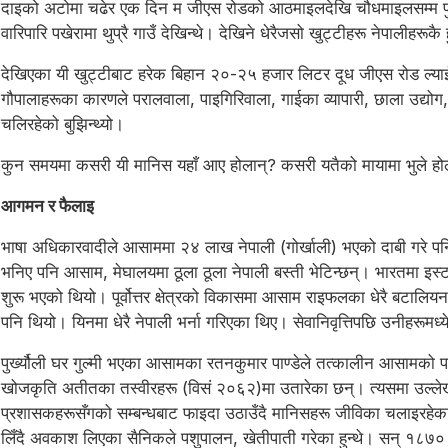
दाइको अटोमा चढेर एक दिन म जीएस रोडको आठमाइलदेखि चौधमाइलसम्म पुग
वारिपारि पखेरामा थुप्रै गाउँ देखिन्थे। देखिने धेरैजसो खुट्टीहरू नेपालीहरूकै 
देखिएका यी खुट्टीबाट हरेक बिहान २०-२५ हजार लिटर दूध जीएस रोड ल्याई दूध
गौपालाहरूका कारणले परालवाला, पाइगिरिवाला, गाईका व्यापारी, छाला उद्यो
चलिरहेको बुझिन्थ्यो।
कुन समयमा कसरी यी मानिस यहाँ आए होलान्? कसरी यतैको मायामा भुले होला
आगमन र फैलाइ
भाषा अधिकारवादीले आसाममा २४ लाख नेपाली (गोर्खाली) भएको दाबी गरे प
भनिए पनि आसाम, मेघालयमा ठूला ठूला नेपाली बस्ती भेटिन्छन्। भारतमा इस्ट इ
शुरू भएको थियो। पूर्वोत्तर क्षेत्रको विकासमा आसाम राइफलका धेरै बटालियन
पनि थियो। यिनमा धेरै नेपाली भर्ना गरिएका थिए। सेवानिवृत्तिपछि उनीहरूम
पुर्ख्यौली घर गुल्मी भएका आसामका रतनकुमार पाण्डेले तत्कालीन आसामको पह
खोजकृति अतीतका तस्वीरहरू (विसं २०६२)मा उतारेका छन्। त्यसमा उल्ले
प्रशासकहरूसँगको सम्बन्धबाट फाइदा उठाउँदै मानिसहरू जीविका चलाइरहेका ह
लिँदै अवकाश लिएका सैनिकले पशुपालन, खेतीपाती गरेका हुन्थे। सन् १८७० भन