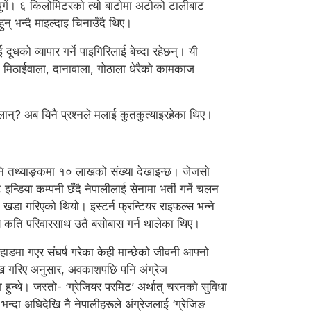
ें। ६ किलोमिटरको त्यो बाटोमा अटोको टालीबाट
हुन् भन्दै माइल्दाइ चिनाउँदै थिए।
को व्यापार गर्ने पाइगिरिलाई बेच्दा रहेछन्। यी
ग, मिठाईवाला, दानावाला, गोठाला धेरैको कामकाज
न्? अब यिनै प्रश्नले मलाई कुतकुत्याइरहेका थिए।
नि तथ्याङ्कमा १० लाखको संख्या देखाइन्छ। जेजसो
न्डिया कम्पनी छँदै नेपालीलाई सेनामा भर्ती गर्ने चलन
 खडा गरिएको थियो। इस्टर्न फ्रन्टियर राइफल्स भन्ने
ध्ये कति परिवारसाथ उतै बसोबास गर्न थालेका थिए।
ाडमा गएर संघर्ष गरेका केही मान्छेको जीवनी आफ्नो
ख गरिए अनुसार, अवकाशपछि पनि अंग्रेज
ुन्थे। जस्तो- ‘ग्रेजियर परमिट’ अर्थात् चरनको सुविधा
्दा अघिदेखि नै नेपालीहरूले अंग्रेजलाई ‘ग्रेजिङ