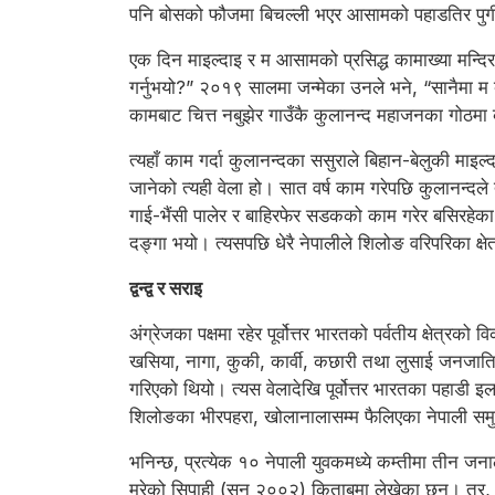
पनि बोसको फौजमा बिचल्ली भएर आसामको पहाडतिर पुग
एक दिन माइल्दाइ र म आसामको प्रसिद्ध कामाख्या मन्दिर 
गर्नुभयो?” २०१९ सालमा जन्मेका उनले भने, “सानैमा म बा
कामबाट चित्त नबुझेर गाउँकै कुलानन्द महाजनका गोठमा 
त्यहाँ काम गर्दा कुलानन्दका ससुराले बिहान-बेलुकी म
जानेको त्यही वेला हो। सात वर्ष काम गरेपछि कुलानन्दले 
गाई-भैंसी पालेर र बाहिरफेर सडकको काम गरेर बसिरहेका
दङ्गा भयो। त्यसपछि धेरै नेपालीले शिलोङ वरिपरिका क्षे
द्वन्द्व र सराइ
अंग्रेजका पक्षमा रहेर पूर्वोत्तर भारतको पर्वतीय क्षेत्र
खसिया, नागा, कुकी, कार्वी, कछारी तथा लुसाई जनजाति
गरिएको थियो। त्यस वेलादेखि पूर्वोत्तर भारतका पहाडी
शिलोङका भीरपहरा, खोलानालासम्म फैलिएका नेपाली समु
भनिन्छ, प्रत्येक १० नेपाली युवकमध्ये कम्तीमा तीन जन
मरेको सिपाही (सन् २००२) किताबमा लेखेका छन्। तर, 