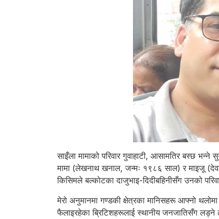
साइँला मामाको परिवार गुवाहाटी, आसामतिर बस्छ भन्ने सुने
मामा (लेखनाथ खनाल, जन्मः १९८६ साल) र माइजू (देवकला
किसिमले बल्कोटका दाजुभाइ-दिदीबहिनीसँग उनको परिवार ट
मेरो अनुमानमा गण्डकी क्षेत्रका मानिसहरू आफ्नो थलो
फैलाइरहेका ब्रिटिशहरूलाई स्थानीय जनजातिसँग लड्ने लड