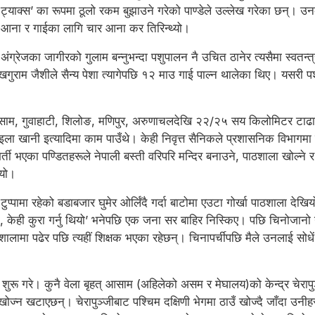
ट्याक्स’ का रूपमा ठूलो रकम बुझाउने गरेको पाण्डेले उल्लेख गरेका छन्
आना र गाईका लागि चार आना कर तिरिन्थ्यो।
अंग्रेजका जागीरको गुलाम बन्नुभन्दा पशुपालन नै उचित ठानेर त्यसैमा स्वतन्त्
ाम जैशीले सैन्य पेशा त्यागेपछि १२ माउ गाई पाल्न थालेका थिए। यसरी पशु
 आसाम, गुवाहाटी, शिलोङ, मणिपुर, अरुणाचलदेखि २२/२५ सय किलोमिटर टाढाको
ोइला खानी इत्यादिमा काम पाउँथे। केही निवृत्त सैनिकले प्रशासनिक विभागम
ा भर्ती भएका पण्डितहरूले नेपाली बस्ती वरिपरि मन्दिर बनाउने, पाठशाला खो
ियो।
मा रहेको बडाबजार घुमेर ओर्लिंदै गर्दा बाटोमा एउटा गोर्खा पाठशाला देखियो।
केही कुरा गर्नु थियो’ भनेपछि एक जना सर बाहिर निस्किए। पछि चिनोजानो गर्द
शालामा पढेर पछि त्यहीं शिक्षक भएका रहेछन्। चिनापर्चीपछि मैले उनलाई सोधे
रू गरे। कुनै वेला बृहत् आसाम (अहिलेको असम र मेघालय)को केन्द्र चेरापुञ्जी 
ोज्न खटाएछन्। चेरापुञ्जीबाट पश्चिम दक्षिणी भेगमा ठाउँ खोज्दै जाँदा उन