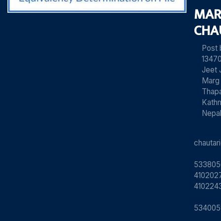
MAR
CHA
Post
13470
Jeet 
Marg
Thapa
Kath
Nepa
chauta
533805
4102027
410224
534005