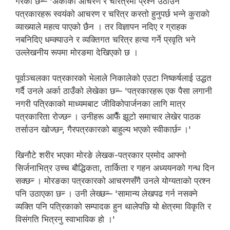
गरेका छन्‍– 'अर्काको आचरण र चरित्रमा प्रश्न उठाउने
पत्रकारहरू स्वयंको आचरण र चरित्र कस्तो हुनुपर्छ भन्ने कुराको
व्याख्याले महत्व पाएको छैन । तर विज्ञापन नदिए र ग्राहक
नबनिदिए धम्क्याउने र व्यक्तिगत चरित्र हत्या गर्ने प्रवृति भने
उल्लेखनीय रूपमा मोरङमा देखिएको छ ।
पूर्वाञ्चलका पत्रकारको भेलाले निकालेको एउटा निष्कर्षलाई उद्धत
गर्दै उनले अर्का ठाउँको लेखेका छन्‍– 'पत्रकारहरू एक पैसा लगानी
नगरी पत्रिकाको माध्यमबाट जीविकोपार्जनका लागि मात्र
पत्रकारिता रोज्छन्‍ । उनीहरू आफैँ झूटो समाचार लेखेर पाठक
तर्साउन खोज्छन्‍, गैरपत्रकारको बाहुल्य भएको स्वीकार्छन्‍ ।'
खिनौटे शरीर भएका मोरङे लेखक-पत्रकार प्रमोद आफ्‍नो
सिर्जनाभित्र उच्च बौद्धिकता, तार्किता र गहन अध्ययनको गन्ध दिन
सक्छन्‍ । मोरङका पत्रकारको आचरणसँगै उनले योग्यताको प्रश्न
पनि उठाएका छन्‍ । उनी लेख्छन्‍– 'सामान्य लेखपढ गर्न नसक्ने
व्यक्ति पनि पत्रिकाको सम्पादक हुन थालेपछि यो क्षेत्रमा विकृति र
विसंगति भित्रनु स्वाभाविक हो ।'