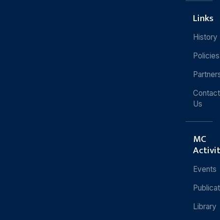
Links
History
Policies
Partner
Contact
Us
MC
Activi
Events
Publica
Library