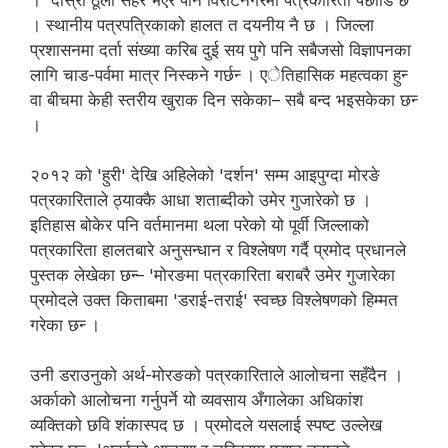
।''दोस्रो ठूलो सहर भएर पनि विराटनगरमा पत्रकारिता पछाडि छ
। स्थानीय पत्रपत्रिकाको हालत त दयनीय नै छ । जिल्ला
प्रशासनमा दर्ता संख्या करिब दुई सय पुगे पनि सबैजसो विज्ञापनका
लागि चाड-पर्वमा मात्र निस्कने गर्छन्‍ । एेतिहासिक महत्वका हुन्‍
वा बीचमा केही स्तरीय खुराक दिन सकेका– सबै बन्द भइसकेका छन्‍
।
२०१२ को 'हुरी' देखि अहिलेको 'दर्शन' सम्म आइपुग्दा मोरङे
पत्रकारिताले ठ्‍याक्कै आधा शताब्दीको उमेर गुजारेको छ ।
इतिहास बोकेर पनि वर्तमानमा थला परेको यो पूर्वी जिल्लाको
पत्रकारिता हालतबारे अनुसन्धान र विश्लेषण गर्दै प्रमोद प्रधानले
पुस्तक लेखेका छन्‍– 'मोरङमा पत्रकारिता बराबरै उमेर गुजारेका
प्रमोदले उक्त किताबमा 'डराई-तराई' स्वच्छ विश्लेषणको हिम्मत
गरेका छन्‍ ।
उनी डराउनुको अर्थ-मोरङको पत्रकारिताले आलोचना सहँदैन ।
अर्काको आलोचना गर्नुपर्ने यो व्यवसाय अँगालेका अधिकांश
व्यक्तिको छवि शंकास्पद छ । प्रमोदले यसलाई स्पष्ट उल्लेख