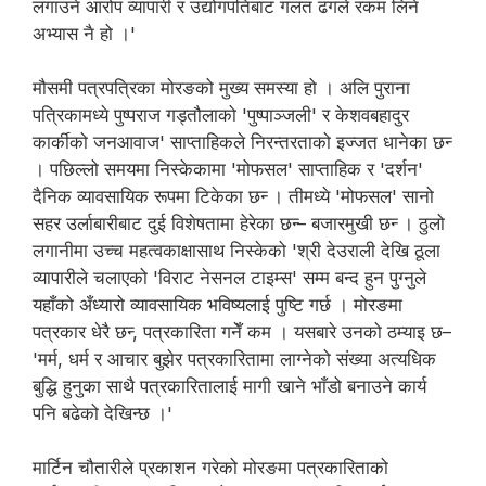
लगाउने आरोप व्यापारी र उद्योगपतिबाट गलत ढंगले रकम लिने
अभ्यास नै हो ।'
मौसमी पत्रपत्रिका मोरङको मुख्य समस्या हो । अलि पुराना
पत्रिकामध्ये पुष्पराज गड्‍तौलाको 'पुष्पाञ्जली' र केशवबहादुर
कार्कीको जनआवाज' साप्ताहिकले निरन्तरताको इज्जत धानेका छन्‍
। पछिल्लो समयमा निस्केकामा 'मोफसल' साप्ताहिक र 'दर्शन'
दैनिक व्यावसायिक रूपमा टिकेका छन्‍ । तीमध्ये 'मोफसल' सानो
सहर उर्लाबारीबाट दुई विशेषतामा हेरेका छन्‍– बजारमुखी छन्‍ । ठुलो
लगानीमा उच्च महत्वकाक्षासाथ निस्केको 'श्री देउराली देखि ठूला
व्यापारीले चलाएको 'विराट नेसनल टाइम्स' सम्म बन्द हुन पुग्नुले
यहाँको अँध्यारो व्यावसायिक भविष्यलाई पुष्टि गर्छ । मोरङमा
पत्रकार धेरै छन्‍, पत्रकारिता गनेँ कम । यसबारे उनको ठम्याइ छ–
'मर्म, धर्म र आचार बुझेर पत्रकारितामा लाग्नेको संख्या अत्यधिक
बुद्धि हुनुका साथै पत्रकारितालाई मागी खाने भाँडो बनाउने कार्य
पनि बढेको देखिन्छ ।'
मार्टिन चौतारीले प्रकाशन गरेको मोरङमा पत्रकारिताको