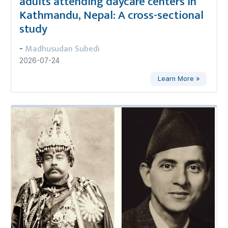
adults attending daycare centers in
Kathmandu, Nepal: A cross-sectional
study
Madhusudan Subedi
-
2026-07-24
Learn More »