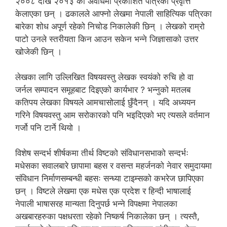
२००८ देखि २०१३ को अवधिमा प्रकाशित पत्रिका प्रवृत्ति
केलाएका छन् । ढकालले आफ्नो लेखमा नेपाली साहित्यिक पत्रिका
बारेका शोध अपूर्ण रहेको निचोड निकालेकी छिन् । लेखको राम्रो
पाटो उनले स्तरीयता किन आउन सकेन भन्ने जिज्ञासाको उत्तर
खोजेकी छिन् ।
लेखका लागि उल्लिखित विषयवस्तु लेखक स्वयंको रुचि हो वा
जर्नल सम्पादन समूहबाट दिइएको कार्यभार ? भन्नुको मतलब
कतिपय लेखका विषयले आमचासोलाई छुँदैनन् । यदि अध्ययन
गरिने विषयवस्तु आम सरोकारको पनि भइदिएको भए त्यसले वर्तमान
गर्जो पनि टार्ने थियो ।
विशेष सन्दर्भ शीर्षकमा तीर्थ विष्टको संविधानसभाको सन्दर्भः
मधेसका सवालबारे छापामा बहस र वसन्त महर्जनको नेवार समुदायमा
संविधान निर्माणसम्बन्धी बहसः सन्ध्या टाइम्सको कभरेज छापिएका
छन् । विष्टले लेखमा एक मधेस एक प्रदेश र हिन्दी भाषालाई
नेपाली भाषासरह मान्यता दिनुपर्छ भन्ने विपक्षमा नेपालका
अखबारहरुका पक्षधरता रहेको निष्कर्ष निकालेका छन् । त्यस्तै,