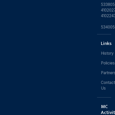
533805
4102027
410224
534005
Links
History
Policies
Partner
Contact
Us
MC
Activi