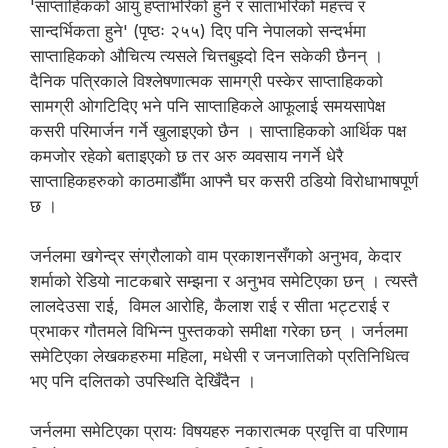
'साप्ताहिकको आयु हप्ताभरिको हुने र साताभरिको महत्त्व र
सान्दर्भिकता हुने' (पृष्ठः २५५) दिए पनि नेपालको सन्दर्भमा
साप्ताहिकको औचित्य त्यसले चित्तबुझ्दो दिन सकेकी छैनन् ।
दैनिक पत्रिकाले विश्लेषणात्मक सामग्री पस्केर साप्ताहिकको
सामग्री ओगटिदिए भने पनि साप्ताहिकले आफूलाई समयसापेक्ष
कसरी परिमार्जन गर्ने खुलाइएको छैन । साप्ताहिकको आर्थिक पक्ष
कमजोर रहेको बताइएको छ तर अरु व्यवसाय नगर्ने धेरै
साप्ताहिकहरुको काठमाडौँमा आफ्नै घर कसरी ठडियो विरोधाभाषपूर्ण
छ ।
जर्नलमा खगेन्द्र संग्रौलाको वाम प्रकाशनसँगको अनुभव, केदार
शर्माको रेडियो नाटकबारे सम्झना र अनुभव समेटिएका छन् । त्यस्तै
लालदेउसा राई, विमल आरोहि, कैलाश राई र सीता भट्टराई र
प्रभाकर गौतमले विभिन्न पुस्तकको समीक्षा गरेका छन् । जर्नलमा
समेटिएका लेखकहरुमा महिला, मधेसी र जनजातिको प्रतिनिधित्व
भए पनि दलितको उपस्थिति देखिँदैन ।
जर्नलमा समेटिएका प्रायः विषयहरु नकारात्मक प्रवृत्ति वा परिणाम