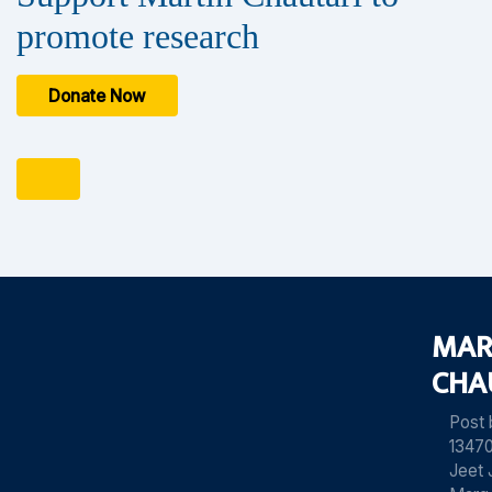
promote research
Donate Now
MAR
CHA
Post
13470
Jeet 