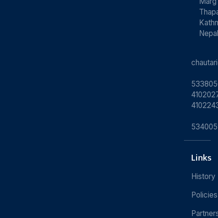
Marg
Thapa
Kath
Nepa
chauta
533805
4102027
410224
534005
Links
History
Policies
Partner