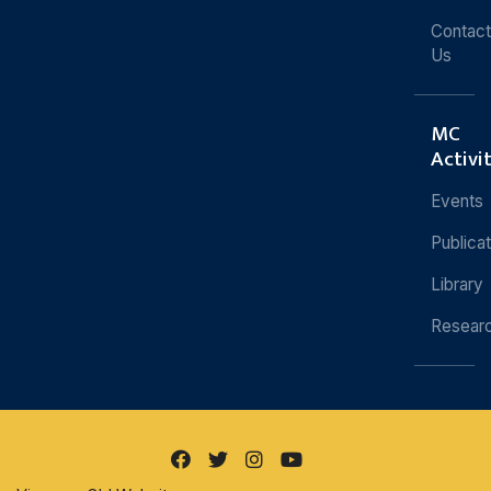
Contact
Us
MC
Activi
Events
Publica
Library
Resear