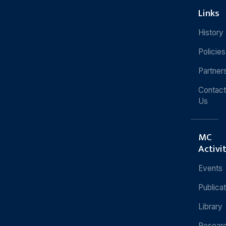
Links
History
Policies
Partner
Contact
Us
MC
Activi
Events
Publica
Library
Resear