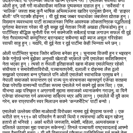
उदाहरणबाट यो प्रश्नको जवाफ खोज्ने प्रयत्न गरौं । एमालेका सर्वेसर्वा केपी
ओली हुन्, उसै गरी माओवादीका मालिक पुष्पकमल दाहाल हुन् । ‘सर्वेसर्वा’ र
‘मालिक’ जस्ता शब्द कुनै भाषिक अभिव्यञ्जना खातिर प्रयुक्त छैनन्, यी ‘हाइपर
बोली’ पनि पटक्कै होइनन् । यी दुई शब्द जब्बर यथार्थका जबर्जस्त द्योतक हुन् ।
विद्यमान व्यवस्थामा पार्टी सञ्चालनका निम्ति आवश्यक लोकतान्त्रिक पद्धतिलाई
पूर्णतया बेवास्ता गरेका यी दुवै समूह दुई नेताका निजी अखडा (फिफडोम) हुन् ।
पार्टीभित्र बौद्धिक चुनौती पेस गर्न सक्नेजति सबैलाई पाखा लगाउन सफल यी दुई
नेता गैरवामपन्थी कम्युनिस्ट ब्रान्डबाट सबैभन्दा बढी ब्याज असुल गरिरहेका
रवाफी साहु हुन् । यद्यपि, यी दुई नेता र दुई पार्टीमा केही भिन्नता भने छन् ।
ओली पार्टीभित्र चुनाव जितेर बलिया बनेका हुन् । चुनावमा विजयी हुन र भइरहन
केके गर्नुपर्छ भन्ने बुझेका अनुभवी खेलाडी भएकाले उनी एमालेका सर्वशक्तिमान्
नेता भएका हुन् । त्यसो त नेपाली इतिहासको खास मोडमा एमालेभित्र रहेको
संघीयता र समावेशीताविरोधी, पञ्चायतप्रेमी, दलाली र दोहनमा लैस ठूलो
समूहको प्रवक्ता बन्न पुगेकाले पनि ओली एमालेको स्वाभाविक प्रमुख बने ।
नेपाली समाजको रूपान्तरण एवं राज्य पुनःसंरचनाका महत्त्वपूर्ण एजेन्डा सतहमा
देखा परेपछि वामपन्थी पार्टीका रूपमा एमालेले गर्न सक्ने दुई काम थिए । एक,
यीभन्दा अझ परिष्कृत र अग्रगामी मुद्दामा समाजको ध्यानाकर्षण गराउनु, वा यिनै
एजेन्डा संस्थागत गर्न अरूभन्दा सक्रिय भएर अघि लाग्नु । एमालेले यी दुवै काम
गरेन, बरु राप्रपासँग स्वर मिलाउन सक्ने ‘कन्जर्भेटिभ’ पार्टी बन्यो ।
एमालेको उल्लेख्य पंक्ति माओवादी विरोधका नाममा दुई चेपुवामा फस्यो । एक
थरीले सन् १९९० को परिवर्तन नै काफी थियो र त्यसभन्दा अघि बढ्न खोज्नु
हतारो हो भनिरहे । अर्का थरीले जनजाति, मधेशी, महिला, अल्पसंख्यक र
दलितले उठाएका मुद्दा पचाउन सकेनन्Ù तिनले पञ्चायती राष्ट्रवादलाई आफ्नो
मुख्य वैचारिकी बनाए । यी दुवै विचारलाई एकैसाथ प्रतिनिधित्व गर्न सक्ने नेता