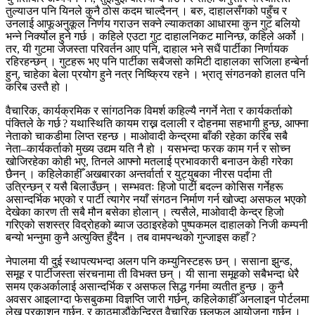
तुल्याउन पनि यिनले कुनै ठोस कदम चाल्दैनन् । बरु, दाहालसँगको पहुँच र
उनलाई आफूअनुकूल निर्णय गराउन सक्ने ल्याकतका आधारमा कुन गुट बलियो
भन्ने निर्क्योल हुने गर्छ । कहिले एउटा गुट दाहालनिकट मानिन्छ, कहिले अर्को ।
तर, यी गुटमा जेजस्ता परिवर्तन आए पनि, दाहाल भने सधैं पार्टीका निर्णायक
रहिरहन्छन् । गुटहरू भए पनि पार्टीका सबैजसो कमिटी दाहालका सजिला हन्बेर्ना
हुन्, चाहेका बेला प्रयोग हुने नत्र निष्क्रिय रहने । भ्रातृ संगठनको हालत पनि
करिब उस्तै हो ।
वैचारिक, कार्यक्रमिक र सांगठनिक विमर्श कहिल्यै नगर्ने नेता र कार्यकर्ताको
पंक्तिले के गर्छ ? यथास्थिति कायम राख्न दलाली र दोहनमा सहभागी हुन्छ, आफ्ना
नेताको चाकडीमा लिप्त रहन्छ । माओवादी केन्द्रमा बाँकी रहेका करिब सबै
नेता–कार्यकर्ताको मुख्य उद्यम यति नै हो । यसभन्दा फरक काम गर्न र सोच्न
खोजिरहेका कोही भए, तिनले आफ्नो मतलाई प्रभावकारी बनाउन केही गरेका
छैनन् । कहिलेकाहीँ अखबारका अन्तर्वार्ता र युट्युबका नीरस पर्दामा ती
उत्रिन्छन् र यसै बिलाउँछन् । सम्भवतः हिजो पार्टी बदल्न कोसिस गर्नेहरू
असान्दर्भिक भएको र पार्टी त्यागेर नयाँ संगठन निर्माण गर्न खोज्दा असफल भएको
देखेका कारण ती सबै मौन बसेका होलान् । त्यसैले, माओवादी केन्द्र हिजो
गरिएको सशस्त्र विद्रोहको ब्याज उठाइरहेको पुष्पकमल दाहालको निजी कम्पनी
बन्यो भन्नुमा कुनै अत्युक्ति हुँदैन । तब वामपन्थको गुन्जाइस कहाँ ?
नेपालमा यी दुई स्थापत्यभन्दा अलग पनि कम्युनिस्टहरू छन् । ससाना झुन्ड,
समूह र पार्टीजस्ता संरचनामा ती विभक्त छन् । यी साना समूहको सबैभन्दा धेरै
समय एकअर्कालाई असान्दर्भिक र असफल सिद्ध गर्नमा व्यतीत हुन्छ । कुनै
अवसर आइलाग्दा फेसबुकमा विज्ञप्ति जारी गर्छन्, कहिलेकाहीँ अनलाइन पोर्टलमा
लेख प्रकाशन गर्छन्, र काठमाडौंकेन्द्रित वैचारिक छलफल आयोजना गर्छन् ।