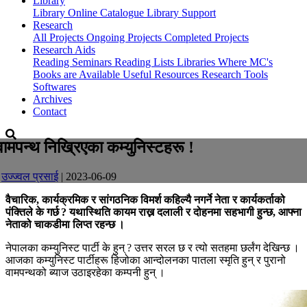
Library
Library
Online Catalogue
Library Support
Research
All Projects
Ongoing Projects
Completed Projects
Research Aids
Reading Seminars
Reading Lists
Libraries Where MC's
Books are Available
Useful Resources
Research Tools
Softwares
Archives
Contact
वामपन्थ निख्रिएका कम्युनिस्टहरू !
-
उज्ज्वल प्रसाई
| 2023-06-09
वैचारिक, कार्यक्रमिक र सांगठनिक विमर्श कहिल्यै नगर्ने नेता र कार्यकर्ताको
पंक्तिले के गर्छ ? यथास्थिति कायम राख्न दलाली र दोहनमा सहभागी हुन्छ, आफ्ना
नेताको चाकडीमा लिप्त रहन्छ ।
नेपालका कम्युनिस्ट पार्टी के हुन् ? उत्तर सरल छ र त्यो सतहमा छर्लंग देखिन्छ ।
आजका कम्युनिस्ट पार्टीहरू हिजोका आन्दोलनका पातला स्मृति हुन् र पुरानो
वामपन्थको ब्याज उठाइरहेका कम्पनी हुन् ।