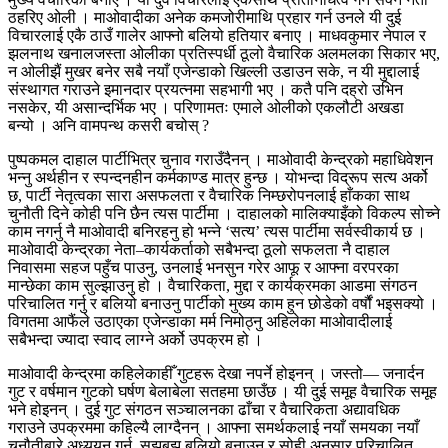
ठहरिए ओली । माओवादीका अनेक कमजोरीमाथि प्रहार गर्न उनले यी दुई
विचारलाई एकै ठाउँ गालेर आफ्नो बलियो हतियार बनाए । माधवकुमार नेपाल र
झलनाथ खनालजस्ता ओलीका प्रतिस्पर्धी ठूलो वैचारिक अलमलका सिकार भए,
न ओलीझैं मुखर बनेर सबै नयाँ एजेन्डाको खिल्ली उडाउन सके, न यी मुद्दालाई
संस्थागत गराउने इमानदार प्रयत्नमा सहभागी भए । कतै पनि दह्रो उभिन
नसकेर, यी असान्दर्भिक भए । परिणामतः एमाले ओलीको एकलौटी अखडा
बन्यो । अनि वामपन्थ कसरी बचोस् ?
पुष्पकमल दाहाल पार्टीभित्र चुनाव गराउँदैनन् । माओवादी केन्द्रको महाधिवेशन
भन्नु अर्थहीन र स्पन्दनहीन कर्मकाण्ड मात्र हुन्छ । योभन्दा विद्रूप सत्य अर्को
छ, पार्टी नेतृत्वका सारा असफलता र वैचारिक निम्छरोपनलाई हाँकका साथ
चुनौती दिने कोही पनि छैन त्यस पार्टीमा । दाहालको मालिक्याइँको विकल्प सोच्ने
काम नगर्नु नै माओवादी बनिरहनु हो भन्ने ‘सत्य’ त्यस पार्टीमा सर्वस्वीकार्य छ ।
माओवादी केन्द्रका नेता–कार्यकर्ताको सबैभन्दा ठूलो सफलता नै दाहाल
निवासमा सहज पहुँच पाउनु, उनलाई भनसुन गरेर आफू र आफ्ना वरपरका
मान्छेका काम सुल्झाउनु हो । वैचारिकता, मुद्दा र कार्यक्रमका आडमा संगठन
परिचालित गर्नु र बलियो बनाउनु पार्टीको मुख्य काम हुन छोडेको वर्षौं भइसक्यो ।
विगतमा आफैंले उठाएका एजेन्डाका मर्म निमोठ्नु अहिलेका माओवादीलाई
सबैभन्दा ज्यादा स्वाद लाग्ने अर्को उपक्रम हो ।
माओवादी केन्द्रमा कहिलेकाहीँ गुटहरू देखा नपर्ने होइनन् । जस्तो— जनार्दन
गुट र वर्षमान गुटको घर्षण बेलाबेला सतहमा छाउँछ । यी दुई समूह वैचारिक समूह
भने होइनन् । दुई गुट संगठन सञ्चालनका ढाँचा र वैचारिकता अद्यावधिक
गराउने उपक्रममा कहिल्यै लाग्दैनन् । आफ्ना समर्थकलाई नयाँ समयका नयाँ
चुनौतीबारे अध्ययन गर्न, सुझबुझ बलियो बनाउन र सोही अनुसार परिचालित