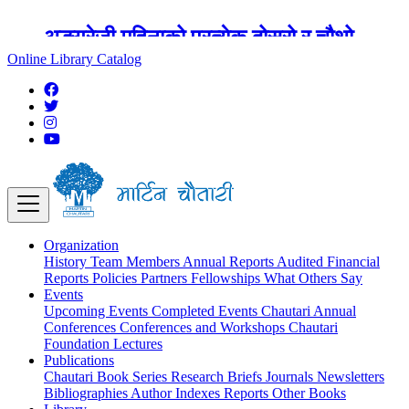
अङ्ग्रेजी महिनाको प्रत्येक दोस्रो र चौथो
शुक्रबार मार्टिन चौतारी र यसको पुस्तकालय
Online Library Catalog
बन्द रहने छ ।
Organization
History
Team
Members
Annual Reports
Audited Financial
Reports
Policies
Partners
Fellowships
What Others Say
Events
Upcoming Events
Completed Events
Chautari Annual
Conferences
Conferences and Workshops
Chautari
Foundation Lectures
Publications
Chautari Book Series
Research Briefs
Journals
Newsletters
Bibliographies
Author Indexes
Reports
Other Books