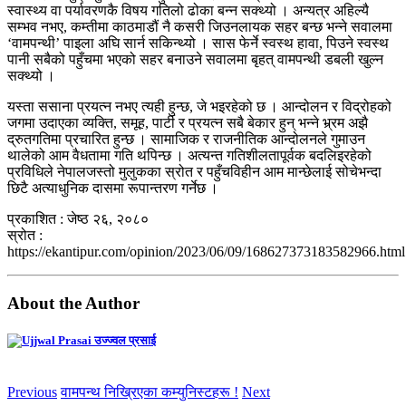
स्वास्थ्य वा पर्यावरणकै विषय गतिलो ढोका बन्न सक्थ्यो । अन्यत्र अहिल्यै
सम्भव नभए, कम्तीमा काठमाडौं नै कसरी जिउनलायक सहर बन्छ भन्ने सवालमा
‘वामपन्थी’ पाइला अघि सार्न सकिन्थ्यो । सास फेर्ने स्वस्थ हावा, पिउने स्वस्थ
पानी सबैको पहुँचमा भएको सहर बनाउने सवालमा बृहत् वामपन्थी डबली खुल्न
सक्थ्यो ।
यस्ता ससाना प्रयत्न नभए त्यही हुन्छ, जे भइरहेको छ । आन्दोलन र विद्रोहको
जगमा उदाएका व्यक्ति, समूह, पार्टी र प्रयत्न सबै बेकार हुन् भन्ने भ्र्रम अझै
द्रुतगतिमा प्रचारित हुन्छ । सामाजिक र राजनीतिक आन्दोलनले गुमाउन
थालेको आम वैधतामा गति थपिन्छ । अत्यन्त गतिशीलतापूर्वक बदलिइरहेको
प्रविधिले नेपालजस्तो मुलुकका स्रोत र पहुँचविहीन आम मान्छेलाई सोचेभन्दा
छिटै अत्याधुनिक दासमा रूपान्तरण गर्नेछ ।
प्रकाशित : जेष्ठ २६, २०८०
स्रोत :
https://ekantipur.com/opinion/2023/06/09/168627373183582966.html
About the Author
उज्ज्वल प्रसाई
Previous
वामपन्थ निख्रिएका कम्युनिस्टहरू !
Next