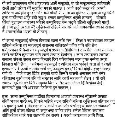
यी सबै उपक्रममा पनि आफूजस्तै अर्को समूहको, वा ती समूहसम्बद्ध व्यक्तिको
सेखी झार्ने उद्देश्य धेरै मुखरित भएको पाइन्छ । अर्को उस्तै समूह रहे, आफ्नो
अस्तित्व अर्थहीन हुन्छ भन्ने भयले गाँज्ने यी साना कम्युनिस्ट समूहमा आबद्ध धेरैले
ठूला पार्टीभन्दा आफू बढी शुद्ध र असल कम्युनिस्ट भएको ठान्छन् । यीमध्ये
धेरैको बुझाइमा वामपन्थ भनेको कम्युनिस्ट बन्न चढ्ने पहिलो खुड्किलो मात्रै
हो । आफूले त्यस्ता धेरै खुड्किला उहिल्यै पार गरेकाले वामपन्थीकरणको सवाल
नै असान्दर्भिक भएको यी ठान्छन् ।
यी साना समूहलाई मसिना विषयमा खासै रुचि छैन । शिक्षा र स्वास्थ्यका उठाउन
सकिने मसिना तर महत्त्वपूर्ण सवालमा बोलिरहने जाँगर पनि उति छैन ।
पर्यावरणका पेचिला तर महत्त्वपूर्ण प्रश्नमा गतिविधि गर्न र त्यसैका आधारमा आम
मान्छे संगठित तुल्याउन पनि खासै उत्साह देख्दैनन् । ज्ञान उत्पादनमा लागेका
ससाना संस्था सबल बनाए बिस्तारै दिगो परिवर्तनमा मद्दत पुग्छ भन्नेमा उत्रो
विश्वास पनि छैन । ‘सबैभन्दा महत्त्वपूर्ण र अन्तिम सत्य भनेको सत्ता हो र त्यही
हत्याउन सबै ऊर्जा र समय खर्च गर्नु उपयुक्त हुन्छ,’ यिनले दोहोर्‍याइरहने मन्त्र
यही हो । हिजै मात्र हिँडेर आएको बाटो किन र कसरी असफल भयो भनेर
गहिराइमा बुझ्ने काम पनि यी समूहका लागि खासै महत्त्वको होइन । यी सबै
समस्या बुझेका तर यिनै समूहका किनारातिर अलमलिएर हिँडिरहेका केही
वामपन्थी युवा भने आशाका फिलिंगा हुन सक्छन् ।
ठूला–साना कम्युनिस्ट पार्टीका किनारामा आजको वामपन्थ ब्युँताउने उत्साह
बाँकी भएका मान्छे भए, तिनले अहिले चढ्न सकिने मसिना खुड्किला पहिचान गर्नु
उपयुक्त हुन्थ्यो । विभाजनका संकीर्ण र कमजोर पर्खालहरू भत्काएर संवादको
अलि ठूलो ढोका खोल्दा यी समूहभन्दा बाहिर बसेर अनेक पेचिला सवालमा
सोचिरहेका थुप्रै युवा सहभागी हुन सक्थे । यस्तो प्रयत्नका लागि शिक्षा,