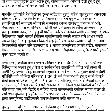
ती नयाँ दलतन्त्रका ठूला रक्षक हुन्, दोहनचक्रका अभिन्न दाँती हुन् र हुन्
आवश्यक नयाँ आन्दोलनका सबैभन्दा बलिया बाधक पनि ।
मानवीय दुनियाँले बेहोरिरहेका दुरूह जटिलता बुझ्नु, गहिरो सुझबुझका आधारमा
बाँच्नलायक समाज निर्माणको अभियानमा समाहित हुनु र आम मान्छेलाई
इज्जतिलो एवं न्यायपूर्ण जीवनको सम्भावना खोज्न सघाउनु वामपन्थ हो भने,
नेपालका स्थापित कम्युनिस्ट पार्टी यी सबै अपेक्षाका विपर्यास उभिएका समूह
हुन् । नाममा कम्युनिस्ट हुनु यी पार्टीका कतिपय नेताका लागि सकसपूर्ण छ, अरू
कतिपयका लागि सन्दर्भ हेरीकन क्रान्तिकारी भएको स्वाङ रच्ने आधार त्यही
नामले दिएको छ । चुनावमा बिक्री भइरहेको ब्रान्डका रूपमा कम्युनिस्ट नाम
स्विकार्नेको संख्या पनि उल्लेख्य छ । नाममा कम्युनिस्ट कायमै राखेर, समाजमा
विद्यमान वामपन्थका मसिना प्रभाव र प्रयत्न सिद्ध्याउनु कम्युनिस्ट पार्टीहरूको
मुख्य उद्यम भएको छ ।
यसो भन्दा, कसैका मनमा प्रश्न उब्जिन सक्छ— के यी पार्टीमा वामपन्थीहरू
निमिट्यान्न भएका हुन् ? नेता र कार्यकर्ताको सानोतिनो पंक्ति अझै होला यी
पार्टीभित्र जसले आफू वापमन्थी भएको दाबी गर्छ र सोही अनुसार केही न केही
गतिविधि गर्ने कोसिस गरिरहन्छ । तर, ती सबै निस्प्रभावी छन् र साथै तिनले
केही काम गरिरहेका भए, ती गतिविधिले न पार्टीभित्र, न पार्टीबाहिरको व्यापक
समाजमा कुनै वैधता स्थापित गर्न सकेका छन् । किनाराका धिपधिपे बनेर ती कतै
बलिरहेका छन् भने, खिइँदै र सकिँदै गएको वामपन्थको दसीका रूपमा मात्र ती
उपस्थित होलान् । यहाँनेर अर्को प्रश्न उठाउन सकिन्छ— त्यसो भए नेपालका
ठूला कम्युनिस्ट पार्टीहरूको वामपन्थीकरण कति सम्भव छ ?
दुई ठूला कम्युनिस्ट नामधारी पार्टी नेकपा एमाले र माओवादी केन्द्रको